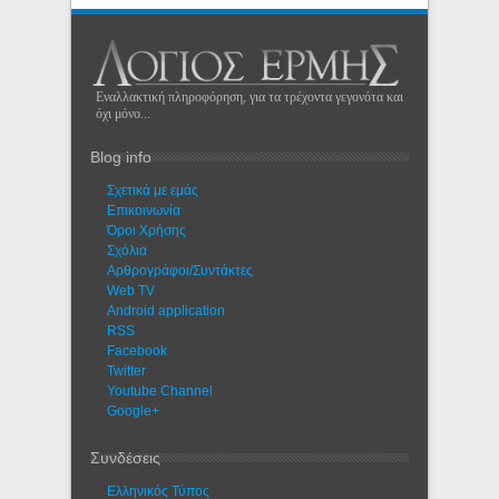
Εναλλακτική πληροφόρηση, για τα τρέχοντα γεγονότα και
όχι μόνο...
Blog info
Σχετικά με εμάς
Eπικοινωνία
Όροι Χρήσης
Σχόλια
Αρθρογράφοι/Συντάκτες
Web TV
Android application
RSS
Facebook
Twitter
Youtube Channel
Google+
Συνδέσεις
Ελληνικός Τύπος