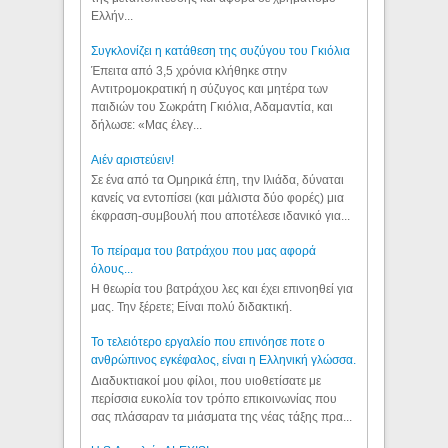
Ελλήν...
Συγκλονίζει η κατάθεση της συζύγου του Γκιόλια
Έπειτα από 3,5 χρόνια κλήθηκε στην
Αντιτρομοκρατική η σύζυγος και μητέρα των
παιδιών του Σωκράτη Γκιόλια, Αδαμαντία, και
δήλωσε: «Μας έλεγ...
Aιέν αριστεύειν!
Σε ένα από τα Ομηρικά έπη, την Ιλιάδα, δύναται
κανείς να εντοπίσει (και μάλιστα δύο φορές) μια
έκφραση-συμβουλή που αποτέλεσε ιδανικό για...
Το πείραμα του βατράχου που μας αφορά
όλους...
Η θεωρία του βατράχου λες και έχει επινοηθεί για
μας. Την ξέρετε; Είναι πολύ διδακτική.
Το τελειότερο εργαλείο που επινόησε ποτε ο
ανθρώπινος εγκέφαλος, είναι η Ελληνική γλώσσα.
Διαδυκτιακοί μου φίλοι, που υιοθετίσατε με
περίσσια ευκολία τον τρόπο επικοινωνίας που
σας πλάσαραν τα μιάσματα της νέας τάξης πρα...