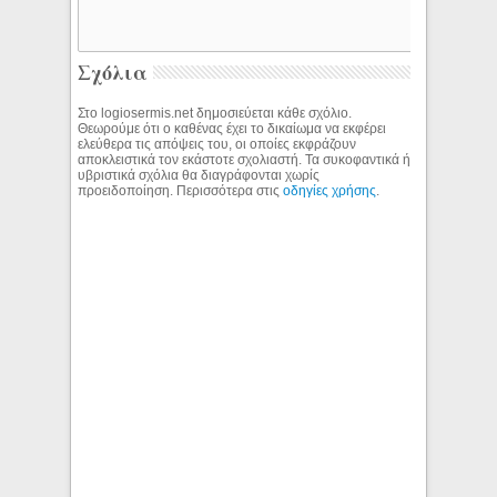
Σχόλια
Στο logiosermis.net δημοσιεύεται κάθε σχόλιο.
Θεωρούμε ότι ο καθένας έχει το δικαίωμα να εκφέρει
ελεύθερα τις απόψεις του, οι οποίες εκφράζουν
αποκλειστικά τον εκάστοτε σχολιαστή. Τα συκοφαντικά ή
υβριστικά σχόλια θα διαγράφονται χωρίς
προειδοποίηση. Περισσότερα στις
οδηγίες χρήσης
.