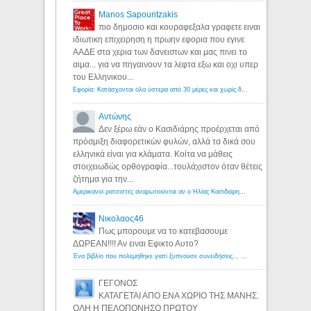
Manos Sapountzakis
πιο δημοσιο και κουραφεξαλα γραφετε ειναι
ιδιωτικη επιχειρηση η πρωην εφορια που εγινε
ΑΑΔΕ στα χερια των δανειστων και μας πινει το
αιμα... για να πηγαινουν τα λεφτα εξω και οχι υπερ
του Ελληνικου...
Εφορία: Κατάσχονται όλα ύστερα από 30 μέρες και χωρίς δικαστικές αποφάσεις - Λόγιος Ερμής
Αντώνης
Δεν ξέρω εάν ο Κασιδιάρης προέρχεται από
πρόσμιξη διαφορετικών φυλών, αλλά τα δικά σου
ελληνικά είναι για κλάματα. Κοίτα να μάθεις
στοιχειωδώς ορθογραφία...τουλάχιστον όταν θέτεις
ζήτημα για την...
Αμερικανοί ρατσιστές αναρωτιούνται αν ο Ηλίας Κασιδιάρης ανήκει στη λευκή φυλή... - Λόγιος Ερμής
Νικολαος46
Πως μπορουμε να το κατεβασουμε
ΔΩΡΕΑΝ!!!! Αν ειναι Εφικτο Αυτο?
Ένα βιβλίο που πολεμήθηκε γιατί ξυπνούσε συνειδήσεις... - Λόγιος Ερμής | Η γνώση ξεκινάει με την αναζήτηση...
ΓΕΓΟΝΟΣ
ΚΑΤΑΓΕΤΑΙ ΑΠΟ ΕΝΑ ΧΩΡΙΟ ΤΗΣ ΜΑΝΗΣ.
ΟΛΗ Η ΠΕΛΟΠΟΝΗΣΟ ΠΡΩΤΟΥ