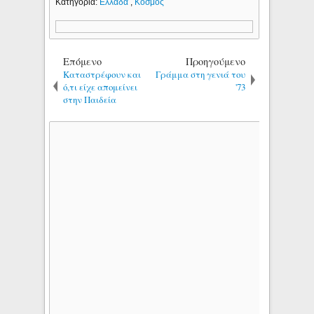
Κατηγορία:
Ελλάδα
,
Κόσμος
Επόμενο
Προηγούμενο
Καταστρέφουν και
Γράμμα στη γενιά του
ό,τι είχε απομείνει
'73
στην Παιδεία