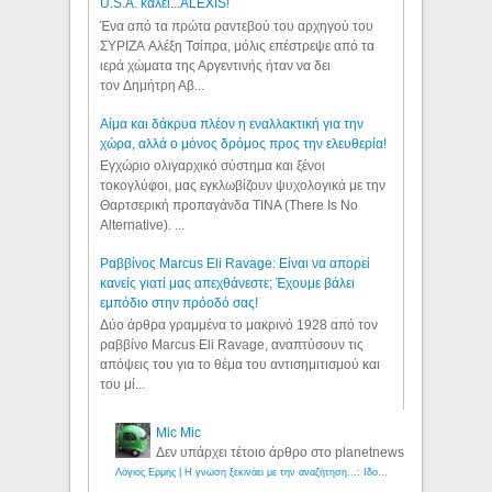
U.S.A. καλεί...ALEXIS!
Ένα από τα πρώτα ραντεβού του αρχηγού του
ΣΥΡΙΖΑ Αλέξη Τσίπρα, μόλις επέστρεψε από τα
ιερά χώματα της Αργεντινής ήταν να δει
τον Δημήτρη Αβ...
Αίμα και δάκρυα πλέον η εναλλακτική για την
χώρα, αλλά ο μόνος δρόμος προς την ελευθερία!
Εγχώριο ολιγαρχικό σύστημα και ξένοι
τοκογλύφοι, μας εγκλωβίζουν ψυχολογικά με την
Θαρτσερική προπαγάνδα TINA (There Is No
Alternative). ...
Ραββίνος Marcus Eli Ravage: Είναι να απορεί
κανείς γιατί μας απεχθάνεστε; Έχουμε βάλει
εμπόδιο στην πρόοδό σας!
Δύο άρθρα γραμμένα το μακρινό 1928 από τον
ραββίνο Marcus Eli Ravage, αναπτύσουν τις
απόψεις του για το θέμα του αντισημιτισμού και
του μί...
Mic Mic
Δεν υπάρχει τέτοιο άρθρο στο planetnews
Λόγιος Ερμής | Η γνώση ξεκινάει με την αναζήτηση...: Ιδού οι 18 που χρωστούν 11 δις ευρώ!