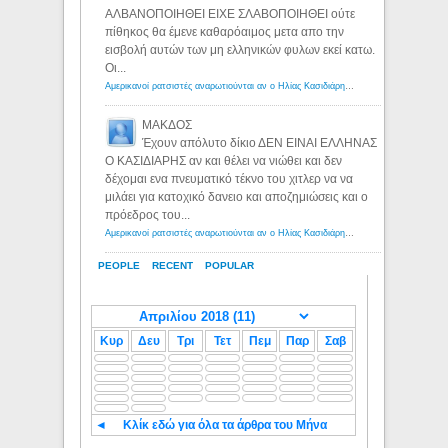
ΑΛΒΑΝΟΠΟΙΗΘΕΙ ΕΙΧΕ ΣΛΑΒΟΠΟΙΗΘΕΙ ούτε
πίθηκος θα έμενε καθαρόαιμος μετα απο την
εισβολή αυτών των μη ελληνικών φυλων εκεί κατω.
Οι...
Αμερικανοί ρατσιστές αναρωτιούνται αν ο Ηλίας Κασιδιάρης ανήκει στη λευκή φυλή... - Λόγιος Ερμής
ΜΑΚΔΟΣ
Έχουν απόλυτο δίκιο ΔΕΝ ΕΙΝΑΙ ΕΛΛΗΝΑΣ
Ο ΚΑΣΙΔΙΑΡΗΣ αν και θέλει να νιώθει και δεν
δέχομαι ενα πνευματικό τέκνο του χιτλερ να να
μιλάει για κατοχικό δανειο και αποζημιώσεις και ο
πρόεδρος του...
Αμερικανοί ρατσιστές αναρωτιούνται αν ο Ηλίας Κασιδιάρης ανήκει στη λευκή φυλή... - Λόγιος Ερμής
PEOPLE
RECENT
POPULAR
Κυρ
Δευ
Τρι
Τετ
Πεμ
Παρ
Σαβ
◄
Κλίκ εδώ για όλα τα άρθρα του Μήνα