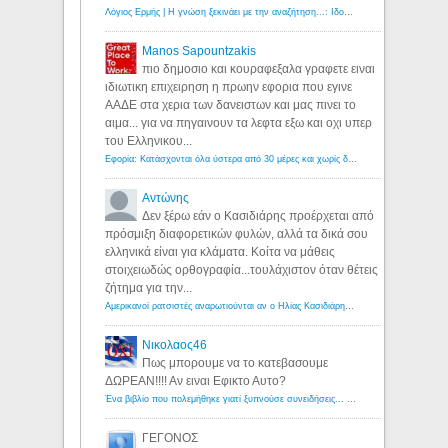
Λόγιος Ερμής | Η γνώση ξεκινάει με την αναζήτηση...: Ιδού οι 18 που χρωστούν 11 δις ευρώ!
Manos Sapountzakis
πιο δημοσιο και κουραφεξαλα γραφετε ειναι
ιδιωτικη επιχειρηση η πρωην εφορια που εγινε
ΑΑΔΕ στα χερια των δανειστων και μας πινει το
αιμα... για να πηγαινουν τα λεφτα εξω και οχι υπερ
του Ελληνικου...
Εφορία: Κατάσχονται όλα ύστερα από 30 μέρες και χωρίς δικαστικές αποφάσεις - Λόγιος Ερμής
Αντώνης
Δεν ξέρω εάν ο Κασιδιάρης προέρχεται από
πρόσμιξη διαφορετικών φυλών, αλλά τα δικά σου
ελληνικά είναι για κλάματα. Κοίτα να μάθεις
στοιχειωδώς ορθογραφία...τουλάχιστον όταν θέτεις
ζήτημα για την...
Αμερικανοί ρατσιστές αναρωτιούνται αν ο Ηλίας Κασιδιάρης ανήκει στη λευκή φυλή... - Λόγιος Ερμής
Νικολαος46
Πως μπορουμε να το κατεβασουμε
ΔΩΡΕΑΝ!!!! Αν ειναι Εφικτο Αυτο?
Ένα βιβλίο που πολεμήθηκε γιατί ξυπνούσε συνειδήσεις... - Λόγιος Ερμής | Η γνώση ξεκινάει με την αναζήτηση...
ΓΕΓΟΝΟΣ