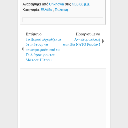
Αναρτήθηκε από
Unknown
στις
4:00:00 μ.μ.
Κατηγορία:
Ελλάδα
,
Πολιτική
Επόμενο
Προηγούμενο
Το Περού ισχυρίζεται
Αντιπυραυλική
ότι πέτυχε να
ασπίδα ΝΑΤΟ-Ρωσίας!
επιστραφούν από το
Γέιλ θησαυροί του
Μάτσου Πίτσου