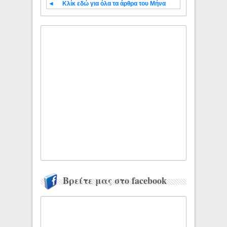
◄
Κλίκ εδώ για όλα τα άρθρα του Μήνα
Βρείτε μας στο facebook