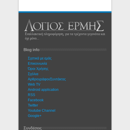
Εναλλακτική πληροφόρηση, για τα τρέχοντα γεγονότα και
όχι μόνο...
Blog info
Σχετικά με εμάς
Eπικοινωνία
Όροι Χρήσης
Σχόλια
Αρθρογράφοι/Συντάκτες
Web TV
Android application
RSS
Facebook
Twitter
Youtube Channel
Google+
Συνδέσεις