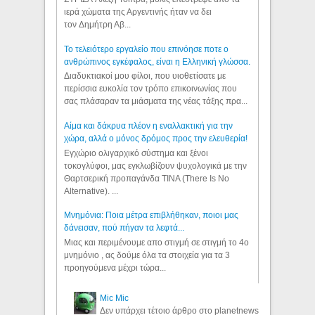
ιερά χώματα της Αργεντινής ήταν να δει
τον Δημήτρη Αβ...
Το τελειότερο εργαλείο που επινόησε ποτε ο
ανθρώπινος εγκέφαλος, είναι η Ελληνική γλώσσα.
Διαδυκτιακοί μου φίλοι, που υιοθετίσατε με
περίσσια ευκολία τον τρόπο επικοινωνίας που
σας πλάσαραν τα μιάσματα της νέας τάξης πρα...
Αίμα και δάκρυα πλέον η εναλλακτική για την
χώρα, αλλά ο μόνος δρόμος προς την ελευθερία!
Εγχώριο ολιγαρχικό σύστημα και ξένοι
τοκογλύφοι, μας εγκλωβίζουν ψυχολογικά με την
Θαρτσερική προπαγάνδα TINA (There Is No
Alternative). ...
Μνημόνια: Ποια μέτρα επιβλήθηκαν, ποιοι μας
δάνεισαν, πού πήγαν τα λεφτά...
Μιας και περιμένουμε απο στιγμή σε στιγμή το 4ο
μνημόνιο , ας δούμε όλα τα στοιχεία για τα 3
προηγούμενα μέχρι τώρα...
Mic Mic
Δεν υπάρχει τέτοιο άρθρο στο planetnews