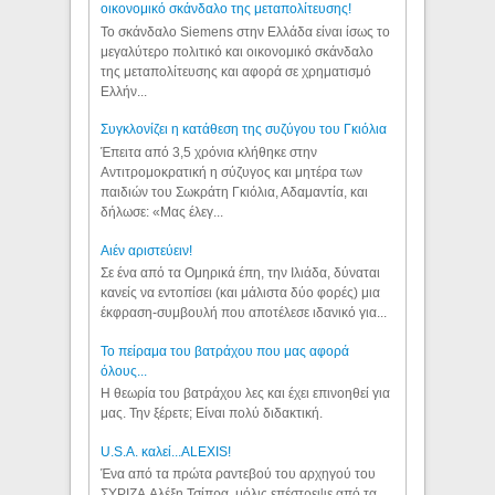
οικονομικό σκάνδαλο της μεταπολίτευσης!
Το σκάνδαλο Siemens στην Ελλάδα είναι ίσως το
μεγαλύτερο πολιτικό και οικονομικό σκάνδαλο
της μεταπολίτευσης και αφορά σε χρηματισμό
Ελλήν...
Συγκλονίζει η κατάθεση της συζύγου του Γκιόλια
Έπειτα από 3,5 χρόνια κλήθηκε στην
Αντιτρομοκρατική η σύζυγος και μητέρα των
παιδιών του Σωκράτη Γκιόλια, Αδαμαντία, και
δήλωσε: «Μας έλεγ...
Aιέν αριστεύειν!
Σε ένα από τα Ομηρικά έπη, την Ιλιάδα, δύναται
κανείς να εντοπίσει (και μάλιστα δύο φορές) μια
έκφραση-συμβουλή που αποτέλεσε ιδανικό για...
Το πείραμα του βατράχου που μας αφορά
όλους...
Η θεωρία του βατράχου λες και έχει επινοηθεί για
μας. Την ξέρετε; Είναι πολύ διδακτική.
U.S.A. καλεί...ALEXIS!
Ένα από τα πρώτα ραντεβού του αρχηγού του
ΣΥΡΙΖΑ Αλέξη Τσίπρα, μόλις επέστρεψε από τα