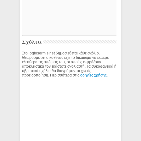
Σχόλια
Στο logiosermis.net δημοσιεύεται κάθε σχόλιο.
Θεωρούμε ότι ο καθένας έχει το δικαίωμα να εκφέρει
ελεύθερα τις απόψεις του, οι οποίες εκφράζουν
αποκλειστικά τον εκάστοτε σχολιαστή. Τα συκοφαντικά ή
υβριστικά σχόλια θα διαγράφονται χωρίς
προειδοποίηση. Περισσότερα στις
οδηγίες χρήσης
.