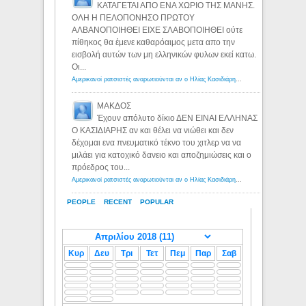
ΚΑΤΑΓΕΤΑΙ ΑΠΟ ΕΝΑ ΧΩΡΙΟ ΤΗΣ ΜΑΝΗΣ.
ΟΛΗ Η ΠΕΛΟΠΟΝΗΣΟ ΠΡΩΤΟΥ
ΑΛΒΑΝΟΠΟΙΗΘΕΙ ΕΙΧΕ ΣΛΑΒΟΠΟΙΗΘΕΙ ούτε
πίθηκος θα έμενε καθαρόαιμος μετα απο την
εισβολή αυτών των μη ελληνικών φυλων εκεί κατω.
Οι...
Αμερικανοί ρατσιστές αναρωτιούνται αν ο Ηλίας Κασιδιάρης ανήκει στη λευκή φυλή... - Λόγιος Ερμής
ΜΑΚΔΟΣ
Έχουν απόλυτο δίκιο ΔΕΝ ΕΙΝΑΙ ΕΛΛΗΝΑΣ
Ο ΚΑΣΙΔΙΑΡΗΣ αν και θέλει να νιώθει και δεν
δέχομαι ενα πνευματικό τέκνο του χιτλερ να να
μιλάει για κατοχικό δανειο και αποζημιώσεις και ο
πρόεδρος του...
Αμερικανοί ρατσιστές αναρωτιούνται αν ο Ηλίας Κασιδιάρης ανήκει στη λευκή φυλή... - Λόγιος Ερμής
PEOPLE
RECENT
POPULAR
Κυρ
Δευ
Τρι
Τετ
Πεμ
Παρ
Σαβ