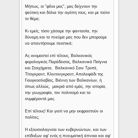
Μήπως, οι "φίλοι μας", μας δείχνουν την
ψεύτικη και δόλια την αγάπη τους, και με τούτο
το θέμα;
Κι εμείς; τόσο χάσαμε την φαντασία, την
δύναμη και το πνεύμα μας που δεν μπορούμε
να απαντήσουμε πειστικά;
Ας ονομαστεί επί τέλους, Βαλκανικός
φορολογικός Παράδεισος, Βαλκανικά Παίγνια
και Στοιχήματα, Βαλκανικό Σαιν Τροπέ,
Τίτογκραντ, Κλιντονγκραντ, Απολειφάδι της
Γιουγκοσλαβίας, Βιέννη των Βαλκανίων, ή
όπως αλλιώς, μακριά από εμάς, την ιστορία,
την γεωγραφία, τον πολιτισμό και τα
συμφέροντά μας.
Επί τέλους! Και γιατί να μην εκφραστούν οι
πολίτες;
Η εξουσιολαγνεία των κυβερνώντων, και των
επίδοξων αφ' ενός η πνευματική άπνοια και αφ'