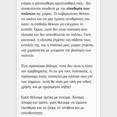
ετέρου η φιλελεύθερη εργαλειοθήκη τους, δεν
συναντώνται πουθενά με την
ελευθερία των
πολιτών
της χώρας. Οι κυβερνώντες θέλουν
να νικάνε και να μην έχουνε αντιδράσεις του
λαού, οι επίδοξοι θέλουν να ελέγχουν το
κοπάδι. Όμως, αυτό δεν είναι πολιτική ούτε
εξουσία και δεν απευθύνεται σε πολίτες. Γιατί,
κανονικά, η εξουσία (πρέπει να) σέβεται τους
εντολείς της, και η πολιτική μιας χώρας (πρέπει
να) χαράσσεται με γνώμονα την βούληση των
πολιτών.
Ένα πρόσκαιρο βόλεμα, ποτέ δεν είναι η λύση
του προβλήματος. Κι αν για τους πολιτικούς, η
πρόσκαιρη λύση, αποτελεί μια κάποια νίκη επί
των σημείων, αυτή θα είναι μια νίκη για ειδική
χρήση, και με ημερομηνία λήξης!
Εμείς θέλουμε ηγέτες με πνεύμα, δύναμη,
άποψη και τρόπο, γιατί θέλουμε να είμαστε
ελεύθεροι και να ζούμε στ' αλήθεια και με
υπευθυνότητα.