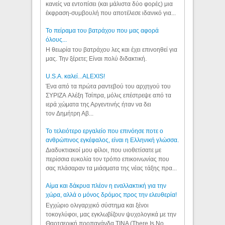
κανείς να εντοπίσει (και μάλιστα δύο φορές) μια
έκφραση-συμβουλή που αποτέλεσε ιδανικό για...
Το πείραμα του βατράχου που μας αφορά
όλους...
Η θεωρία του βατράχου λες και έχει επινοηθεί για
μας. Την ξέρετε; Είναι πολύ διδακτική.
U.S.A. καλεί...ALEXIS!
Ένα από τα πρώτα ραντεβού του αρχηγού του
ΣΥΡΙΖΑ Αλέξη Τσίπρα, μόλις επέστρεψε από τα
ιερά χώματα της Αργεντινής ήταν να δει
τον Δημήτρη Αβ...
Το τελειότερο εργαλείο που επινόησε ποτε ο
ανθρώπινος εγκέφαλος, είναι η Ελληνική γλώσσα.
Διαδυκτιακοί μου φίλοι, που υιοθετίσατε με
περίσσια ευκολία τον τρόπο επικοινωνίας που
σας πλάσαραν τα μιάσματα της νέας τάξης πρα...
Αίμα και δάκρυα πλέον η εναλλακτική για την
χώρα, αλλά ο μόνος δρόμος προς την ελευθερία!
Εγχώριο ολιγαρχικό σύστημα και ξένοι
τοκογλύφοι, μας εγκλωβίζουν ψυχολογικά με την
Θαρτσερική προπαγάνδα TINA (There Is No