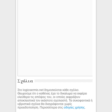
Σχόλια
Στο logiosermis.net δημοσιεύεται κάθε σχόλιο.
Θεωρούμε ότι ο καθένας έχει το δικαίωμα να εκφέρει
ελεύθερα τις απόψεις του, οι οποίες εκφράζουν
αποκλειστικά τον εκάστοτε σχολιαστή. Τα συκοφαντικά ή
υβριστικά σχόλια θα διαγράφονται χωρίς
προειδοποίηση. Περισσότερα στις
οδηγίες χρήσης
.