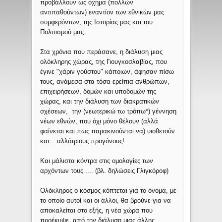
προβάλλουν ως όχημα (πολλών
αντιπαθούντων) εναντίον των εθνικών μας
συμφερόντων, της Ιστορίας μας και του
Πολιτισμού μας.
Στα χρόνια που περάσανε, η διάλυση μιας
ολόκληρης χώρας, της Γιουγκοσλαβίας, που
έγινε "χάριν γούστου" κάποιων, άφησαν πίσω
τους, ανάμεσα στα τόσα ερείπια ανθρώπων,
επιχειρήσεων, δομών και υποδομών της
χώρας, και την διάλυση των διακρατικών
σχέσεων, την (νεωτερικώ τω τρόπω*) γέννηση
νέων εθνών, που όχι μόνο θέλουν (αλλά
φαίνεται και πως παρακινούνται να) υιοθετούν
και... αλλότριους προγόνους!
Και μάλιστα κόντρα στις ομολογίες των
αρχόντων τους .... (βλ. δηλώσεις Γλιγκόροφ)
Ολόκληρος ο κόσμος κόπτεται για το όνομα, με
το οποίο αυτοί και οι άλλοι, θα βρούνε για να
αποκαλείται στο εξής, η νέα χώρα που
προέκυψε, από την διάλυση μιας άλλης...