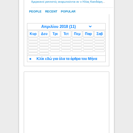
Αμερικανοί ρατσιστές αναρωτιούνται αν ο Ηλίας Κασιδιάρης ανήκει στη λευκή φυλή... - Λόγιος Ερμής
PEOPLE
RECENT
POPULAR
Κυρ
Δευ
Τρι
Τετ
Πεμ
Παρ
Σαβ
◄
Κλίκ εδώ για όλα τα άρθρα του Μήνα