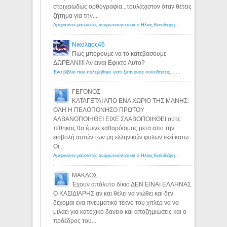
στοιχειωδώς ορθογραφία...τουλάχιστον όταν θέτεις
ζήτημα για την...
Αμερικανοί ρατσιστές αναρωτιούνται αν ο Ηλίας Κασιδιάρης ανήκει στη λευκή φυλή... - Λόγιος Ερμής
Νικολαος46
Πως μπορουμε να το κατεβασουμε
ΔΩΡΕΑΝ!!!! Αν ειναι Εφικτο Αυτο?
Ένα βιβλίο που πολεμήθηκε γιατί ξυπνούσε συνειδήσεις... - Λόγιος Ερμής | Η γνώση ξεκινάει με την αναζήτηση...
ΓΕΓΟΝΟΣ
ΚΑΤΑΓΕΤΑΙ ΑΠΟ ΕΝΑ ΧΩΡΙΟ ΤΗΣ ΜΑΝΗΣ.
ΟΛΗ Η ΠΕΛΟΠΟΝΗΣΟ ΠΡΩΤΟΥ
ΑΛΒΑΝΟΠΟΙΗΘΕΙ ΕΙΧΕ ΣΛΑΒΟΠΟΙΗΘΕΙ ούτε
πίθηκος θα έμενε καθαρόαιμος μετα απο την
εισβολή αυτών των μη ελληνικών φυλων εκεί κατω.
Οι...
Αμερικανοί ρατσιστές αναρωτιούνται αν ο Ηλίας Κασιδιάρης ανήκει στη λευκή φυλή... - Λόγιος Ερμής
ΜΑΚΔΟΣ
Έχουν απόλυτο δίκιο ΔΕΝ ΕΙΝΑΙ ΕΛΛΗΝΑΣ
Ο ΚΑΣΙΔΙΑΡΗΣ αν και θέλει να νιώθει και δεν
δέχομαι ενα πνευματικό τέκνο του χιτλερ να να
μιλάει για κατοχικό δανειο και αποζημιώσεις και ο
πρόεδρος του...