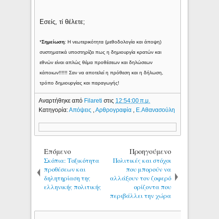
Εσείς, τί θέλετε;
*
Σημείωση
: Η νεωτερικότητα (μεθοδολογία και άποψη)
συστηματικά υποστηρίζει πως η δημιουργία κρατών και
εθνών είναι απλώς θέμα προθέσεων και δηλώσεων
κάποιων!!!!!! Σαν να αποτελεί η πρόθεση και η δήλωση,
τρόπο δημιουργίας και παραγωγής!
Αναρτήθηκε από
Filareti
στις
12:54:00 π.μ.
Κατηγορία:
Απόψεις
,
Αρθρογραφία
,
Ε.Αθανασούλη
Επόμενο
Προηγούμενο
Σκόπια: Τοξικότητα
Πολιτικές και στόχοι
προθέσεων και
που μπορούν να
δηλητηρίαση της
αλλάξουν τον ζοφερό
ελληνικής πολιτικής
ορίζοντα που
περιβάλλει την χώρα