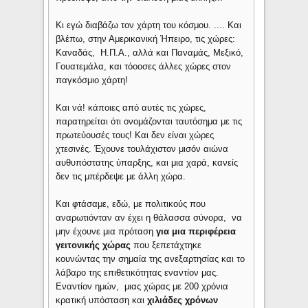
Κι εγώ διαβάζω τον χάρτη του κόσμου. .... Και
βλέπω, στην Αμερικανική Ήπειρο, τις χώρες:
Καναδάς, Η.Π.Α., αλλά και Παναμάς, Μεξικό,
Γουατεμάλα, και τόοοσες άλλες χώρες στον
παγκόσμιο χάρτη!
Και νά! κάποιες από αυτές τις χώρες,
παρατηρείται ότι ονομάζονται ταυτόσημα με τις
πρωτεύουσές τους! Και δεν είναι χώρες
χτεσινές. Έχουνε τουλάχιστον μισόν αιώνα
αυθυπόστατης ύπαρξης, και μια χαρά, κανείς
δεν τις μπέρδεψε με άλλη χώρα.
Και φτάσαμε, εδώ, με πολιτικούς που
αναρωτιόνταν αν έχει η θάλασσα σύνορα, να
μην έχουνε μια πρόταση
για μια περιφέρεια
γειτονικής χώρας
που ξεπετάχτηκε
κουνώντας την σημαία της ανεξαρτησίας και το
λάβαρο της επιθετικότητας εναντίον μας.
Εναντίον ημών, μιας χώρας με 200 χρόνια
κρατική υπόσταση και
χιλιάδες χρόνων