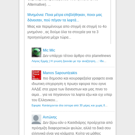
Alternative). ...
Μνημόνια: Ποια μέτρα επιβλήθηκαν, ποιοι μας
δάνεισαν, πού πήγαν τα λεφτά...
Μιας και περιμένουμε απο στιγμή σε στιγμή το 4ο
μνημόνιο , ας δούμε όλα τα στοιχεία για τα 3
προηγούμενα μέχρι τώρα...
Mic Mic
Δεν υπάρχει τέτοιο άρθρο στο planetnews
Λόγιος Ερμής | Η γνώση ξεκινάει με την αναζήτηση...: Ιδού οι 18 που χρωστούν 11 δις ευρώ!
Manos Sapountzakis
πιο δημοσιο και κουραφεξαλα γραφετε ειναι
ιδιωτικη επιχειρηση η πρωην εφορια που εγινε
ΑΑΔΕ στα χερια των δανειστων και μας πινει το
αιμα... για να πηγαινουν τα λεφτα εξω και οχι υπερ
του Ελληνικου...
Εφορία: Κατάσχονται όλα ύστερα από 30 μέρες και χωρίς δικαστικές αποφάσεις - Λόγιος Ερμής
Αντώνης
Δεν ξέρω εάν ο Κασιδιάρης προέρχεται από
πρόσμιξη διαφορετικών φυλών, αλλά τα δικά σου
ελληνικά είναι για κλάματα. Κοίτα να μάθεις