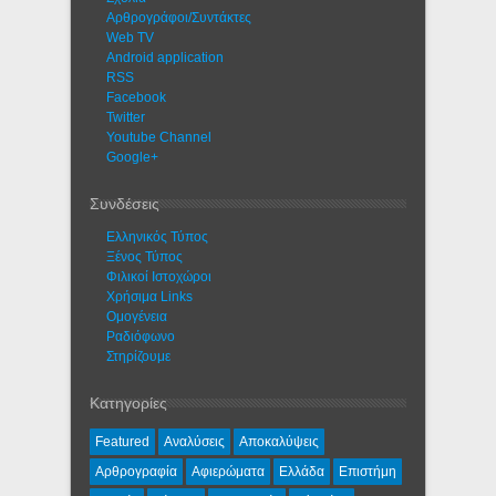
Αρθρογράφοι/Συντάκτες
Web TV
Android application
RSS
Facebook
Twitter
Youtube Channel
Google+
Συνδέσεις
Ελληνικός Τύπος
Ξένος Τύπος
Φιλικοί Ιστοχώροι
Χρήσιμα Links
Ομογένεια
Ραδιόφωνο
Στηρίζουμε
Κατηγορίες
Featured
Αναλύσεις
Αποκαλύψεις
Αρθρογραφία
Αφιερώματα
Ελλάδα
Επιστήμη