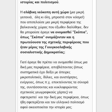
ιστορίας και πολιτισμού
.
Η
σλάβικη νεόκοπη αυτή χώρα
(μια μικρή
γειτονιά, όλη κι όλη, μπροστά στον κόσμο!)
που αποτελούσε μια μικρή περιφέρεια της
βαλκανικής χώρας που έξωθεν διαλύθηκε, δεν
θα μπορούσε άραγε
να ονομασθεί "Σκόπια",
όπως
"Σκόπια" ονομάζονταν
και η
πρωτεύουσα της σχετικής περιφέρειας που
ήταν μέρος της Γιουγκοσλαβικής
σοσιαλιστικής Δημοκρατίας;
Γιατί άραγε θα πρέπει να ονομασθεί όπως μια
δική μας περιφέρεια, αποβλέποντας (όπως
συστηματικά έχει δείξει με άπειρες
μικροπολιτικές, δόλιες, και ανιστόρητες,
ενέργειες, όπως π.χ. επεκτείνοντας τα σύνορά
της, συντάσσοντας και κυκλοφορώντας
σχετικούς γεωγραφικούς χάρτες) να
σφετεριστεί και την δική μας περιφέρεια, όπως
ήδη σφετερίζεται και τον ελληνικό πολιτισμό
αφού οικειοποιείται την ιστορία μας;