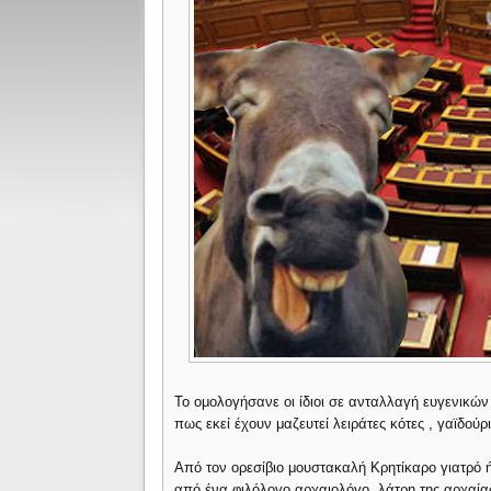
Το ομολογήσανε οι ίδιοι σε ανταλλαγή ευγενικ
πως εκεί έχουν μαζευτεί λειράτες κότες , γαϊδο
Από τον ορεσίβιο μουστακαλή Κρητίκαρο γιατρό 
από ένα φιλόλογο αρχαιολόγο, λάτρη της αρχαία