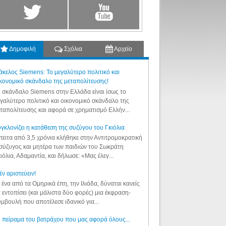
Δημοφιλή
Σχόλια
Αρχείο
κελος Siemens: Το μεγαλύτερο πολιτικό και
κονομικό σκάνδαλο της μεταπολίτευσης!
 σκάνδαλο Siemens στην Ελλάδα είναι ίσως το
γαλύτερο πολιτικό και οικονομικό σκάνδαλο της
ταπολίτευσης και αφορά σε χρηματισμό Ελλήν...
γκλονίζει η κατάθεση της συζύγου του Γκιόλια
ειτα από 3,5 χρόνια κλήθηκε στην Αντιτρομοκρατική
σύζυγος και μητέρα των παιδιών του Σωκράτη
ιόλια, Αδαμαντία, και δήλωσε: «Μας έλεγ...
έν αριστεύειν!
 ένα από τα Ομηρικά έπη, την Ιλιάδα, δύναται κανείς
 εντοπίσει (και μάλιστα δύο φορές) μια έκφραση-
μβουλή που αποτέλεσε ιδανικό για...
 πείραμα του βατράχου που μας αφορά όλους...