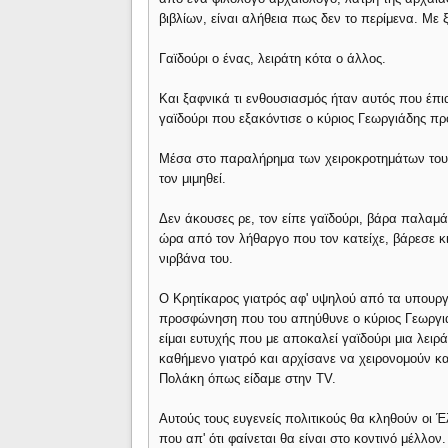
βιβλίων, είναι αλήθεια πως δεν το περίμενα. Με 
Γαϊδούρι ο ένας, λειράτη κότα ο άλλος.
Και ξαφνικά τι ενθουσιασμός ήταν αυτός που έπι
γαϊδούρι που εξακόντισε ο κύριος Γεωργιάδης πρ
Μέσα στο παραλήρημα των χειροκροτημάτων του, 
τον μιμηθεί.
Δεν άκουσες ρε, τον είπε γαϊδούρι, βάρα παλαμάκ
ώρα από τον λήθαργο που τον κατείχε, βάρεσε κι
νιρβάνα του.
Ο Κρητίκαρος γιατρός αφ' υψηλού από τα υπουργ
προσφώνηση που του απηύθυνε ο κύριος Γεωργιάδ
είμαι ευτυχής που με αποκαλεί γαϊδούρι μια λειρ
καθήμενο γιατρό και αρχίσανε να χειρονομούν κ
Πολάκη όπως είδαμε στην TV.
Αυτούς τους ευγενείς πολιτικούς θα κληθούν οι 
που απ' ότι φαίνεται θα είναι στο κοντινό μέλλον.