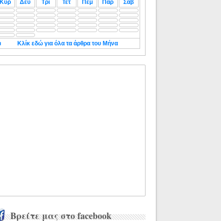
Κυρ
Δευ
Τρι
Τετ
Πεμ
Παρ
Σαβ
◄
Κλίκ εδώ για όλα τα άρθρα του Μήνα
Βρείτε μας στο facebook