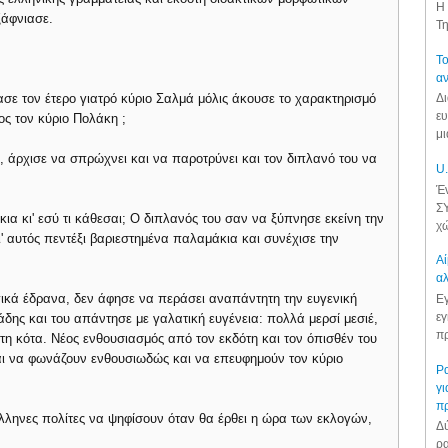
Η 
ξάφνιασε.
Τη
Το
αν
ασε τον έτερο γιατρό κύριο Σαλμά μόλις άκουσε το χαρακτηρισμό
Δι
ευ
ος τον κύριο Πολάκη ;
μι
άρχισε να σπρώχνει και να παροτρύνει και τον διπλανό του να
U.
Έν
ΣΥ
ια κι' εσύ τι κάθεσαι; Ο διπλανός του σαν να ξύπνησε εκείνη την
χώ
' αυτός πεντέξι βαριεστημένα παλαμάκια και συνέχισε την
Αί
αλ
ικά έδρανα, δεν άφησε να περάσει αναπάντητη την ευγενική
Εγ
εγ
ης και του απάντησε με γαλατική ευγένεια: πολλά μερσί μεσιέ,
πρ
άτη κότα. Νέος ενθουσιασμός από τον εκδότη και τον όπισθέν του
αι να φωνάζουν ενθουσιωδώς και να επευφημούν τον κύριο
Ρα
γι
π
Έλληνες πολίτες να ψηφίσουν όταν θα έρθει η ώρα των εκλογών,
Δύ
ρα