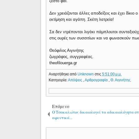
ζεστό φαΐ.
Δεν χρειάζονται άλλες αποδείξεις και έχει δίκιο
εκτίμηση και αγάπη. Σκέτη λατρεία!
Σα δεν ντρέπονται λιγάκι πάμπλουτοι συνταξιούχ
στις ουρές των συσσιτίων και να φωνασκούν πως
Θεόφιλος Αιγινήτης
ζωγράφος, συγγραφέας.
theofilouerga.gr
Αναρτήθηκε από
Unknown
στις
5:51:00 μ.μ.
Κατηγορία:
Απόψεις
,
Αρθρογραφία
,
Θ. Αιγινήτης
Επόμενο
Ο Τσακαλώτος δικαιολογεί τα αδικαιολόγητα σ
αφεντικά...