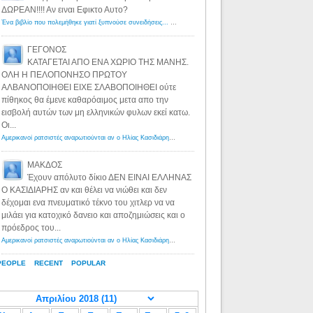
ΔΩΡΕΑΝ!!!! Αν ειναι Εφικτο Αυτο?
Ένα βιβλίο που πολεμήθηκε γιατί ξυπνούσε συνειδήσεις... - Λόγιος Ερμής | Η γνώση ξεκινάει με την αναζήτηση...
ΓΕΓΟΝΟΣ
ΚΑΤΑΓΕΤΑΙ ΑΠΟ ΕΝΑ ΧΩΡΙΟ ΤΗΣ ΜΑΝΗΣ.
ΟΛΗ Η ΠΕΛΟΠΟΝΗΣΟ ΠΡΩΤΟΥ
ΑΛΒΑΝΟΠΟΙΗΘΕΙ ΕΙΧΕ ΣΛΑΒΟΠΟΙΗΘΕΙ ούτε
πίθηκος θα έμενε καθαρόαιμος μετα απο την
εισβολή αυτών των μη ελληνικών φυλων εκεί κατω.
Οι...
Αμερικανοί ρατσιστές αναρωτιούνται αν ο Ηλίας Κασιδιάρης ανήκει στη λευκή φυλή... - Λόγιος Ερμής
·
8 yea
ΜΑΚΔΟΣ
Έχουν απόλυτο δίκιο ΔΕΝ ΕΙΝΑΙ ΕΛΛΗΝΑΣ
Ο ΚΑΣΙΔΙΑΡΗΣ αν και θέλει να νιώθει και δεν
δέχομαι ενα πνευματικό τέκνο του χιτλερ να να
μιλάει για κατοχικό δανειο και αποζημιώσεις και ο
πρόεδρος του...
Αμερικανοί ρατσιστές αναρωτιούνται αν ο Ηλίας Κασιδιάρης ανήκει στη λευκή φυλή... - Λόγιος Ερμής
·
8 yea
PEOPLE
RECENT
POPULAR