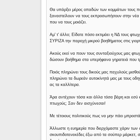
Θα υπάρξει μέρος οπαδών των κομμάτων τους που
ξαναστείλουν να τους εκπροσωπήσουν στην νέα 
που να τους μοιάζει.
Αμ' τ' άλλο; Είδατε πόσο εκτιμάει η ΝΔ τους φτ
ΣΥΡΙΖΑ την παροχή μικρού βοηθήματος στις γιο
Ακούς εκεί να πουν τους συνταξιούχους μας φτω
δώσουν βοήθημα στα υπερήφανα γηρατειά που τρέ
Ποιός πληρώνει τους δικούς μας παχυλούς μισθο
πληρώνει τα δωρεάν αυτοκίνητά μας με τους οδηγ
ας τα καλλίτερα.
Άρα αντέχουν τόσα και άλλα τόσα βάρη και εσύ 
πτωχούς; Σαν δεν αισχύνεσαι!
Με τέτοιους πολιτικούς πως να μην πάει μπροστ
Άλλωστε η ευημερία που διερχόμαστε χάριν των ά
σκουπιδοτενεκέδες έξω από τα σούπερ μάρκετ, σ