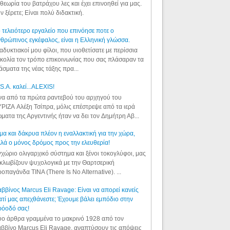
θεωρία του βατράχου λες και έχει επινοηθεί για μας.
ν ξέρετε; Είναι πολύ διδακτική.
 τελειότερο εργαλείο που επινόησε ποτε ο
θρώπινος εγκέφαλος, είναι η Ελληνική γλώσσα.
αδυκτιακοί μου φίλοι, που υιοθετίσατε με περίσσια
κολία τον τρόπο επικοινωνίας που σας πλάσαραν τα
άσματα της νέας τάξης πρα...
S.A. καλεί...ALEXIS!
α από τα πρώτα ραντεβού του αρχηγού του
ΡΙΖΑ Αλέξη Τσίπρα, μόλις επέστρεψε από τα ιερά
ματα της Αργεντινής ήταν να δει τον Δημήτρη Αβ...
μα και δάκρυα πλέον η εναλλακτική για την χώρα,
λά ο μόνος δρόμος προς την ελευθερία!
χώριο ολιγαρχικό σύστημα και ξένοι τοκογλύφοι, μας
κλωβίζουν ψυχολογικά με την Θαρτσερική
οπαγάνδα TINA (There Is No Alternative). ...
ββίνος Marcus Eli Ravage: Είναι να απορεί κανείς
ατί μας απεχθάνεστε; Έχουμε βάλει εμπόδιο στην
ρόοδό σας!
ο άρθρα γραμμένα το μακρινό 1928 από τον
ββίνο Marcus Eli Ravage, αναπτύσουν τις απόψεις