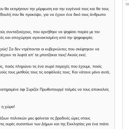
το
 θα εκτιμήσουν την μόρφωση και την ευγένειά τους και θα τους
Βουλή που θα προκύψει, για να έχουν ένα δικό τους άνθρωπο
ωχούς συνταξιούχους, που αρνήθηκε να ψηφίσει παρέα με τον
ρτές και αποχώρησε αγανακτισμένη από την ψηφοφορία;
χούς! Σα δεν ντρέπονται οι κυβερνώντες που σκέφτηκαν να
χουν τα λεφτά απ' τα μπατζάκια τους! Ακούς εκεί;
ύς, ποιός πληρώνει τις ένα σωρό παροχές που έχουμε, ποιός
ούς τους μισθούς τους τις ασφάλειές τους; Και νάτανε μόνο αυτά,
κατηραμένε όφι Συριζέε Πρωθυπουργέ τολμάς να τους αποκαλείς
ά η χώρα!
ξιων πολιτικών μας φαίνεται τις βραδινές ώρες στους
τις ουρές συσσιτίων των Δήμων και της Εκκλησίας για ένα πιάτο