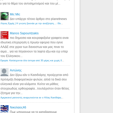
υ για το θέμα του αντισημιτισμού και του μί...
Mic Mic
Δεν υπάρχει τέτοιο άρθρο στο planetnews
Λόγιος Ερμής | Η γνώση ξεκινάει με την αναζήτηση...: Ιδού οι 18 που χρωστούν 11 δις ευρώ!
·
6 years ago
Manos Sapountzakis
πιο δημοσιο και κουραφεξαλα γραφετε ειναι
ιδιωτικη επιχειρηση η πρωην εφορια που εγινε
ΑΑΔΕ στα χερια των δανειστων και μας πινει το
αιμα... για να πηγαινουν τα λεφτα εξω και οχι υπερ
του Ελληνικου...
Εφορία: Κατάσχονται όλα ύστερα από 30 μέρες και χωρίς δικαστικές αποφάσεις - Λόγιος Ερμής
·
6 years ag
Αντώνης
Δεν ξέρω εάν ο Κασιδιάρης προέρχεται από
πρόσμιξη διαφορετικών φυλών, αλλά τα δικά σου
ελληνικά είναι για κλάματα. Κοίτα να μάθεις
στοιχειωδώς ορθογραφία...τουλάχιστον όταν θέτεις
ζήτημα για την...
Αμερικανοί ρατσιστές αναρωτιούνται αν ο Ηλίας Κασιδιάρης ανήκει στη λευκή φυλή... - Λόγιος Ερμής
·
7 yea
Νικολαος46
Πως μπορουμε να το κατεβασουμε