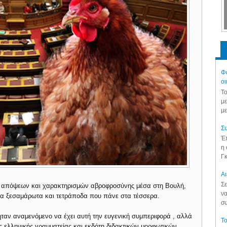
Φά
οι
Το
με
με
Συ
Έπ
η 
Γκ
Aι
Σε
ών απόψεων και χαρακτηρισμών αβροφροσύνης μέσα στη Βουλή,
να
ύρια ξεσαμάρωτα και τετράποδα που πάνε στα τέσσερα.
συ
ήταν αναμενόμενο να έχει αυτή την ευγενική συμπεριφορά , αλλά
Το
ς ελληνικής γραμματείας και εκδότη διδακτικών μορφωτικών