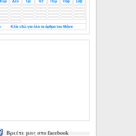
Κυρ
Δευ
Τρι
Τετ
Πεμ
Παρ
Σαβ
◄
Κλίκ εδώ για όλα τα άρθρα του Μήνα
Βρείτε μας στο facebook