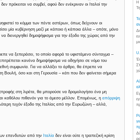
Η 
 δεν πρόκειται να συμβεί, αφού δεν ενέκριναν οι Ιταλοί την
Τη
Το
ψηφιστεί το κόμμα των πέντε αστέρων, όπως δείχνουν οι
αν
ίσει μία κυβέρνηση μαζί με κάποιο ή κάποια άλλα – οπότε, μόνο
Δι
να διενεργηθεί δημοψήφισμα για την έξοδο της χώρας από την
ευ
μι
U.
επε να ξεπεράσει, το οποίο αφορά το υφιστάμενο σύνταγμα –
Έν
 επιτρέπεται κανένα δημοψήφισμα να οδηγήσει σε νόμο του
ΣΥ
ιεθνή συμφωνία. Για να αλλάξει το άρθρο, θα έπρεπε να
χώ
τη Βουλή, όσο και στη Γερουσία – κάτι που δεν φαίνεται σήμερα
Αί
αλ
στροφής στη λιρέτα, θα μπορούσε να δρομολογήσει ένα μη
Εγ
ναι καθόλου πιθανόν για το άμεσο μέλλον. Επομένως, η
απόρριψη
εγ
ότερη τυχόν έξοδο της Ιταλίας από την Ευρωζώνη – αλλά,
πρ
Ρα
γι
π
Δύ
 των επενδυτών από την
Ιταλία
δεν είναι ούτε η τραπεζική κρίση
ρα