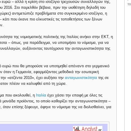
το ευρώ – αλλά η κρίση στο ισοζύγιο τρεχουσών συναλλαγών της,
το
ου 2016. Στο παρελθόν βέβαια, πριν την υιοθέτηση δηλαδή του
χώρες) αντιμετώπιζε προβλήματα στο συγκεκριμένο ισοζύγιο, η
– κάτι που έκανε πιο ελκυστικές τις τοποθετήσεις των ξένων
ν.
νότητα της νομισματικής πολιτικής της Ιταλίας ανήκει στην ΕΚΤ, η
ίποτα – όπως, για παράδειγμα, να υποτιμήσει το νόμισμα, για να
 συναλλαγών, αυξάνοντας ταυτόχρονα την ανταγωνιστικότητα της
ό ευρώ που θα μπορούσε να υποτιμηθεί απέναντι στο γερμανικό
ν όταν η Γερμανία, εφαρμόζοντας μεθοδικά την εσωτερική
 την «ατζέντα 2010», έχει αυξήσει την
ανταγωνιστικότητα
της σε
ύνατον πλέον να καλυφθεί από τη χώρα.
ημα που ακολουθεί, η
Ιταλία
έχει χάσει την επαφή με όλες τις
 μονάδα προϊόντος, το οποίο καθορίζει την ανταγωνιστικότητα –
, όταν επίσης ξέφευγε, άφηνε το νόμισμα της να διολισθαίνει, για