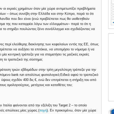
ύν οι εκροές χρημάτων όταν μία χώρα αντιμετωπίζει προβλήματα
λαίων – όπως συνέβη στην Ελλάδα και στην Κύπρο, παρά το ότι
σλανδία που δεν είναι (ενώ προβλέπεται πως θα υιοθετηθούν
μισμα της που καταρρέει λόγω των ελλειμμάτων– παρά το ότι η
α το στηρίξει πουλώντας ξένο συνάλλαγμα και σχεδιάζοντας να
όνες περί ελεύθερης διακίνησης των κεφαλαίων εντός της ΕΕ, όπως
τρέπεται να αυξήσει τα επιτόκια, να υποτιμήσει το νόμισμα ή να
ι μία κεντρική τράπεζα για να σταματήσει τις μαζικές εκροές
η το τραπεζικό της σύστημα;
άταση τριών εβδομάδων στην τρίτη μεγαλύτερη τράπεζα για την
πόμενο bank run απολύτως φυσιολογικό;Ειδικά αφού το τραπεζικό
ύψους σχεδόν 400 δις €, ενώ δεν επιτρέπεται η στήριξη του από
τους ομολογιούχους, μετόχους και καταθέτες του;
 Ιταλία φαίνονται από την εξέλιξη του Target 2 – το οποίο
ικές απώλειες μίας χώρας (
πηγή
). Εν προκειμένω, όταν μία χώρα