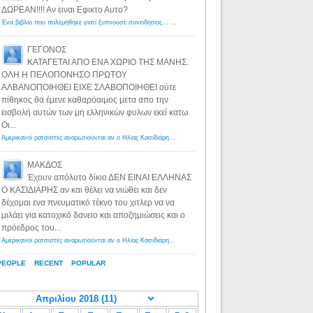
ΔΩΡΕΑΝ!!!! Αν ειναι Εφικτο Αυτο?
Ένα βιβλίο που πολεμήθηκε γιατί ξυπνούσε συνειδήσεις... - Λόγιος Ερμής | Η γνώση ξεκινάει με την αναζήτηση...
ΓΕΓΟΝΟΣ
ΚΑΤΑΓΕΤΑΙ ΑΠΟ ΕΝΑ ΧΩΡΙΟ ΤΗΣ ΜΑΝΗΣ.
ΟΛΗ Η ΠΕΛΟΠΟΝΗΣΟ ΠΡΩΤΟΥ
ΑΛΒΑΝΟΠΟΙΗΘΕΙ ΕΙΧΕ ΣΛΑΒΟΠΟΙΗΘΕΙ ούτε
πίθηκος θα έμενε καθαρόαιμος μετα απο την
εισβολή αυτών των μη ελληνικών φυλων εκεί κατω.
Οι...
Αμερικανοί ρατσιστές αναρωτιούνται αν ο Ηλίας Κασιδιάρης ανήκει στη λευκή φυλή... - Λόγιος Ερμής
·
8 yea
ΜΑΚΔΟΣ
Έχουν απόλυτο δίκιο ΔΕΝ ΕΙΝΑΙ ΕΛΛΗΝΑΣ
Ο ΚΑΣΙΔΙΑΡΗΣ αν και θέλει να νιώθει και δεν
δέχομαι ενα πνευματικό τέκνο του χιτλερ να να
μιλάει για κατοχικό δανειο και αποζημιώσεις και ο
πρόεδρος του...
Αμερικανοί ρατσιστές αναρωτιούνται αν ο Ηλίας Κασιδιάρης ανήκει στη λευκή φυλή... - Λόγιος Ερμής
·
8 yea
PEOPLE
RECENT
POPULAR