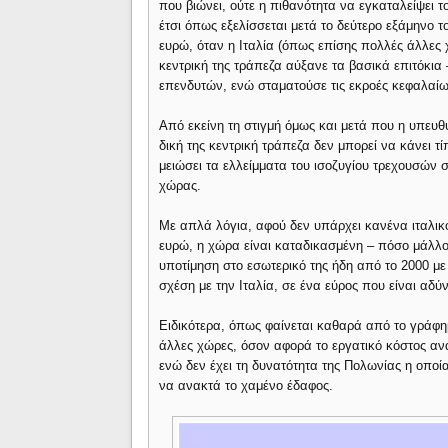
που βιώνει, ούτε η πιθανότητα να εγκαταλείψει 
έτσι όπως εξελίσσεται μετά το δεύτερο εξάμηνο τ
ευρώ, όταν η Ιταλία (όπως επίσης πολλές άλλες 
κεντρική της τράπεζα αύξανε τα βασικά επιτόκια 
επενδυτών, ενώ σταματούσε τις εκροές κεφαλαίω
Από εκείνη τη στιγμή όμως και μετά που η υπευθυ
δική της κεντρική τράπεζα δεν μπορεί να κάνει τ
μειώσει τα ελλείμματα του ισοζυγίου τρεχουσών
χώρας.
Με απλά λόγια, αφού δεν υπάρχει κανένα ιταλικ
ευρώ, η χώρα είναι καταδικασμένη – πόσο μάλλο
υποτίμηση στο εσωτερικό της ήδη από το 2000 με
σχέση με την Ιταλία, σε ένα εύρος που είναι αδ
Ειδικότερα, όπως φαίνεται καθαρά από το γράφ
άλλες χώρες, όσον αφορά το εργατικό κόστος ανά
ενώ δεν έχει τη δυνατότητα της Πολωνίας η οποία
να ανακτά το χαμένο έδαφος.