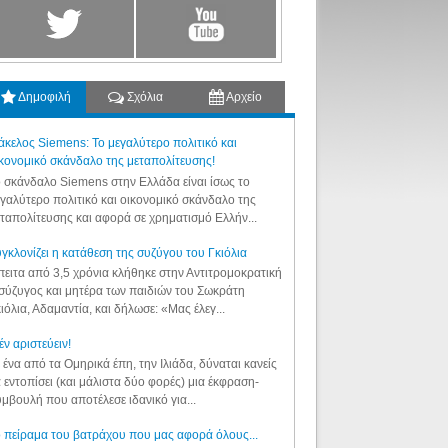
Δημοφιλή
Σχόλια
Αρχείο
κελος Siemens: Το μεγαλύτερο πολιτικό και
κονομικό σκάνδαλο της μεταπολίτευσης!
 σκάνδαλο Siemens στην Ελλάδα είναι ίσως το
γαλύτερο πολιτικό και οικονομικό σκάνδαλο της
ταπολίτευσης και αφορά σε χρηματισμό Ελλήν...
γκλονίζει η κατάθεση της συζύγου του Γκιόλια
ειτα από 3,5 χρόνια κλήθηκε στην Αντιτρομοκρατική
σύζυγος και μητέρα των παιδιών του Σωκράτη
ιόλια, Αδαμαντία, και δήλωσε: «Μας έλεγ...
έν αριστεύειν!
 ένα από τα Ομηρικά έπη, την Ιλιάδα, δύναται κανείς
 εντοπίσει (και μάλιστα δύο φορές) μια έκφραση-
μβουλή που αποτέλεσε ιδανικό για...
 πείραμα του βατράχου που μας αφορά όλους...