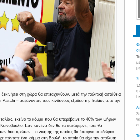
Φά
οι
Το
με
με
Συ
Έπ
η 
η ξεκινήσει στη χώρα θα επιταχυνθούν, μετά την πολιτική αστάθεια
Γκ
i Paschi – αυξάνοντας τους κινδύνους εξόδου της Ιταλίας από την
Aι
Σε
ταλίας, εκείνο το κόμμα που θα υπερέβαινε το 40% των ψήφων
να
συ
 Κοινοβούλιο. Εάν κανένα δεν θα τα κατάφερνε, τότε θα
των δύο πρώτων – ο νικητής της οποίας θα έπαιρνε το «δώρο»
Το
χε πάντοτε ένα κόμμα στη Βουλή, το οποίο θα είχε την απόλυτη