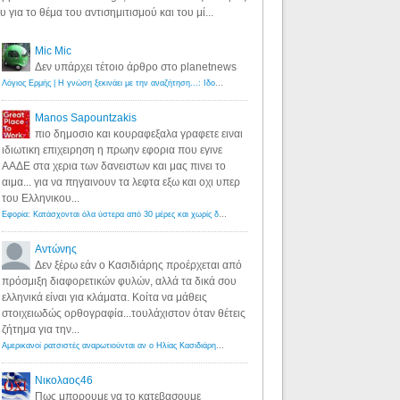
υ για το θέμα του αντισημιτισμού και του μί...
Mic Mic
Δεν υπάρχει τέτοιο άρθρο στο planetnews
Λόγιος Ερμής | Η γνώση ξεκινάει με την αναζήτηση...: Ιδού οι 18 που χρωστούν 11 δις ευρώ!
·
6 years ago
Manos Sapountzakis
πιο δημοσιο και κουραφεξαλα γραφετε ειναι
ιδιωτικη επιχειρηση η πρωην εφορια που εγινε
ΑΑΔΕ στα χερια των δανειστων και μας πινει το
αιμα... για να πηγαινουν τα λεφτα εξω και οχι υπερ
του Ελληνικου...
Εφορία: Κατάσχονται όλα ύστερα από 30 μέρες και χωρίς δικαστικές αποφάσεις - Λόγιος Ερμής
·
6 years ag
Αντώνης
Δεν ξέρω εάν ο Κασιδιάρης προέρχεται από
πρόσμιξη διαφορετικών φυλών, αλλά τα δικά σου
ελληνικά είναι για κλάματα. Κοίτα να μάθεις
στοιχειωδώς ορθογραφία...τουλάχιστον όταν θέτεις
ζήτημα για την...
Αμερικανοί ρατσιστές αναρωτιούνται αν ο Ηλίας Κασιδιάρης ανήκει στη λευκή φυλή... - Λόγιος Ερμής
·
7 yea
Νικολαος46
Πως μπορουμε να το κατεβασουμε