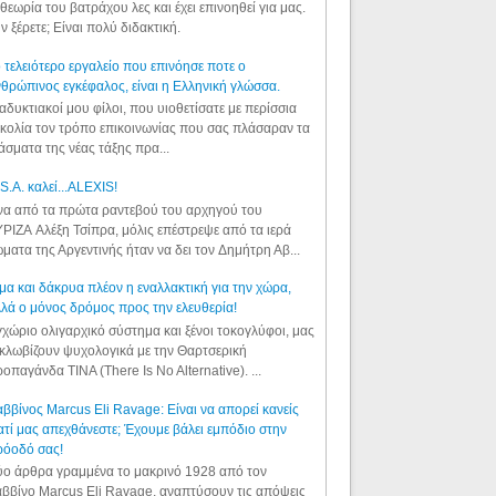
θεωρία του βατράχου λες και έχει επινοηθεί για μας.
ν ξέρετε; Είναι πολύ διδακτική.
 τελειότερο εργαλείο που επινόησε ποτε ο
θρώπινος εγκέφαλος, είναι η Ελληνική γλώσσα.
αδυκτιακοί μου φίλοι, που υιοθετίσατε με περίσσια
κολία τον τρόπο επικοινωνίας που σας πλάσαραν τα
άσματα της νέας τάξης πρα...
S.A. καλεί...ALEXIS!
α από τα πρώτα ραντεβού του αρχηγού του
ΡΙΖΑ Αλέξη Τσίπρα, μόλις επέστρεψε από τα ιερά
ματα της Αργεντινής ήταν να δει τον Δημήτρη Αβ...
μα και δάκρυα πλέον η εναλλακτική για την χώρα,
λά ο μόνος δρόμος προς την ελευθερία!
χώριο ολιγαρχικό σύστημα και ξένοι τοκογλύφοι, μας
κλωβίζουν ψυχολογικά με την Θαρτσερική
οπαγάνδα TINA (There Is No Alternative). ...
ββίνος Marcus Eli Ravage: Είναι να απορεί κανείς
ατί μας απεχθάνεστε; Έχουμε βάλει εμπόδιο στην
ρόοδό σας!
ο άρθρα γραμμένα το μακρινό 1928 από τον
ββίνο Marcus Eli Ravage, αναπτύσουν τις απόψεις