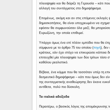
πλειοψηφία και θα διόριζε τη Γερουσία – κάτι που
αλλαγή του συντάγματος στο δημοψήφισμα.
Επομένως, ακόμη και αν στις επόμενες εκλογές 
δημοσκοπήσεις, θα είναι υποχρεωμένο να σχηματ
εφόσον θα συμφωνούσαν όλα μαζί, θα μπορούσε 
Ευρωζώνη, την οποία επιθυμεί.
Υπάρχει όμως ένα επί πλέον εμπόδιο που θα έπρ
σύμφωνα με το άρθρο 75 του οποίου (
πηγή
), δεν
κράτους, εάν έχει στόχο να επικυρώσει κάποια δ
επιτευχθεί μία πλειοψηφία των δύο τρίτων τόσο σ
καθόλου ρεαλιστικό.
Βέβαια, ένα κόμμα που θα τασσόταν υπέρ τη επι
δεσμευτικό δημοψήφισμα – κάτι που όμως δεν εί
της συνταγματικής αναθεώρησης δεν έκανε ευκολ
αντίθετα, πολύ πιο δύσκολη.
Τα ιταλικά αδιέξοδα
Περαιτέρω, ο βασικός λόγος της απομάκρυνσης