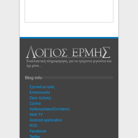
Εναλλακτική πληροφόρηση, για τα τρέχοντα γεγονότα και
όχι μόνο...
Blog info
Σχετικά με εμάς
Eπικοινωνία
Όροι Χρήσης
Σχόλια
Αρθρογράφοι/Συντάκτες
Web TV
Android application
RSS
Facebook
Twitter