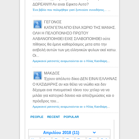
ΔΩΡΕΑΝ!!!! Αν ειναι Εφικτο Αυτο?
Ένα βιβλίο που πολεμήθηκε γιατί ξυπνούσε συνειδήσεις... - Λόγιος Ερμής | Η γνώση ξεκινάει με την αναζήτηση...
ΓΕΓΟΝΟΣ
ΚΑΤΑΓΕΤΑΙ ΑΠΟ ΕΝΑ ΧΩΡΙΟ ΤΗΣ ΜΑΝΗΣ.
ΟΛΗ Η ΠΕΛΟΠΟΝΗΣΟ ΠΡΩΤΟΥ
ΑΛΒΑΝΟΠΟΙΗΘΕΙ ΕΙΧΕ ΣΛΑΒΟΠΟΙΗΘΕΙ ούτε
πίθηκος θα έμενε καθαρόαιμος μετα απο την
εισβολή αυτών των μη ελληνικών φυλων εκεί κατω.
Οι...
Αμερικανοί ρατσιστές αναρωτιούνται αν ο Ηλίας Κασιδιάρης ανήκει στη λευκή φυλή... - Λόγιος Ερμής
ΜΑΚΔΟΣ
Έχουν απόλυτο δίκιο ΔΕΝ ΕΙΝΑΙ ΕΛΛΗΝΑΣ
Ο ΚΑΣΙΔΙΑΡΗΣ αν και θέλει να νιώθει και δεν
δέχομαι ενα πνευματικό τέκνο του χιτλερ να να
μιλάει για κατοχικό δανειο και αποζημιώσεις και ο
πρόεδρος του...
Αμερικανοί ρατσιστές αναρωτιούνται αν ο Ηλίας Κασιδιάρης ανήκει στη λευκή φυλή... - Λόγιος Ερμής
PEOPLE
RECENT
POPULAR