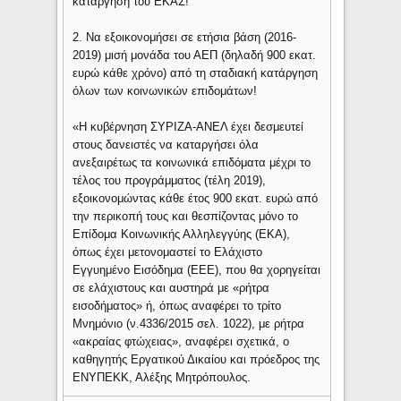
κατάργηση του ΕΚΑΣ!
2. Να εξοικονομήσει σε ετήσια βάση (2016-
2019) μισή μονάδα του ΑΕΠ (δηλαδή 900 εκατ.
ευρώ κάθε χρόνο) από τη σταδιακή κατάργηση
όλων των κοινωνικών επιδομάτων!
«Η κυβέρνηση ΣΥΡΙΖΑ-ΑΝΕΛ έχει δεσμευτεί
στους δανειστές να καταργήσει όλα
ανεξαιρέτως τα κοινωνικά επιδόματα μέχρι το
τέλος του προγράμματος (τέλη 2019),
εξοικονομώντας κάθε έτος 900 εκατ. ευρώ από
την περικοπή τους και θεσπίζοντας μόνο το
Επίδομα Κοινωνικής Αλληλεγγύης (ΕΚΑ),
όπως έχει μετονομαστεί το Ελάχιστο
Εγγυημένο Εισόδημα (ΕΕΕ), που θα χορηγείται
σε ελάχιστους και αυστηρά με «ρήτρα
εισοδήματος» ή, όπως αναφέρει το τρίτο
Μνημόνιο (ν.4336/2015 σελ. 1022), με ρήτρα
«ακραίας φτώχειας», αναφέρει σχετικά, ο
καθηγητής Εργατικού Δικαίου και πρόεδρος της
ΕΝΥΠΕΚΚ, Αλέξης Μητρόπουλος.