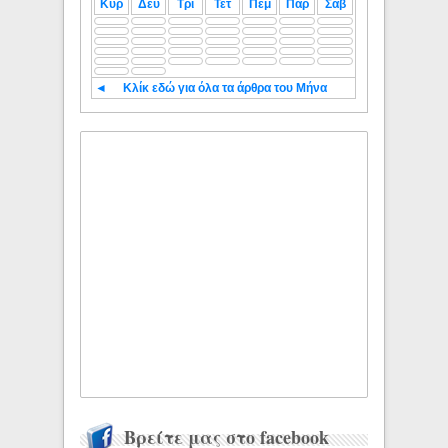
Κυρ
Δευ
Τρι
Τετ
Πεμ
Παρ
Σαβ
◄
Κλίκ εδώ για όλα τα άρθρα του Μήνα
Βρείτε μας στο facebook