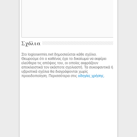
Σχόλια
Στο logiosermis.net δημοσιεύεται κάθε σχόλιο.
Θεωρούμε ότι ο καθένας έχει το δικαίωμα να εκφέρει
ελεύθερα τις απόψεις του, οι οποίες εκφράζουν
αποκλειστικά τον εκάστοτε σχολιαστή. Τα συκοφαντικά ή
υβριστικά σχόλια θα διαγράφονται χωρίς
προειδοποίηση. Περισσότερα στις
οδηγίες χρήσης
.