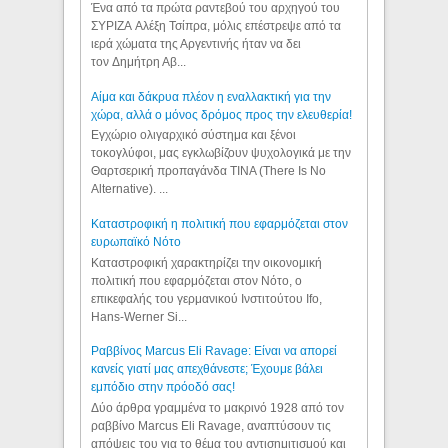
Ένα από τα πρώτα ραντεβού του αρχηγού του
ΣΥΡΙΖΑ Αλέξη Τσίπρα, μόλις επέστρεψε από τα
ιερά χώματα της Αργεντινής ήταν να δει
τον Δημήτρη Αβ...
Αίμα και δάκρυα πλέον η εναλλακτική για την
χώρα, αλλά ο μόνος δρόμος προς την ελευθερία!
Εγχώριο ολιγαρχικό σύστημα και ξένοι
τοκογλύφοι, μας εγκλωβίζουν ψυχολογικά με την
Θαρτσερική προπαγάνδα TINA (There Is No
Alternative). ...
Καταστροφική η πολιτική που εφαρμόζεται στον
ευρωπαϊκό Νότο
Καταστροφική χαρακτηρίζει την οικονομική
πολιτική που εφαρμόζεται στον Νότο, ο
επικεφαλής του γερμανικού Ινστιτούτου Ifo,
Hans-Werner Si...
Ραββίνος Marcus Eli Ravage: Είναι να απορεί
κανείς γιατί μας απεχθάνεστε; Έχουμε βάλει
εμπόδιο στην πρόοδό σας!
Δύο άρθρα γραμμένα το μακρινό 1928 από τον
ραββίνο Marcus Eli Ravage, αναπτύσουν τις
απόψεις του για το θέμα του αντισημιτισμού και