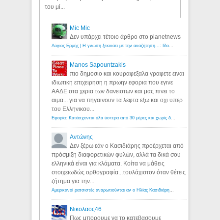
του μί...
Mic Mic
Δεν υπάρχει τέτοιο άρθρο στο planetnews
Λόγιος Ερμής | Η γνώση ξεκινάει με την αναζήτηση...: Ιδού οι 18 που χρωστούν 11 δις ευρώ!
Manos Sapountzakis
πιο δημοσιο και κουραφεξαλα γραφετε ειναι
ιδιωτικη επιχειρηση η πρωην εφορια που εγινε
ΑΑΔΕ στα χερια των δανειστων και μας πινει το
αιμα... για να πηγαινουν τα λεφτα εξω και οχι υπερ
του Ελληνικου...
Εφορία: Κατάσχονται όλα ύστερα από 30 μέρες και χωρίς δικαστικές αποφάσεις - Λόγιος Ερμής
Αντώνης
Δεν ξέρω εάν ο Κασιδιάρης προέρχεται από
πρόσμιξη διαφορετικών φυλών, αλλά τα δικά σου
ελληνικά είναι για κλάματα. Κοίτα να μάθεις
στοιχειωδώς ορθογραφία...τουλάχιστον όταν θέτεις
ζήτημα για την...
Αμερικανοί ρατσιστές αναρωτιούνται αν ο Ηλίας Κασιδιάρης ανήκει στη λευκή φυλή... - Λόγιος Ερμής
Νικολαος46
Πως μπορουμε να το κατεβασουμε