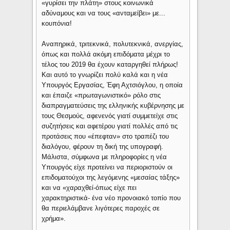
«γυρίσει την πλάτη» στους κοινωνικά
αδύναμους και να τους «ανταμείβει» με...
κουπόνια!
Αναπηρικά, τριτεκνικά, πολυτεκνικά, ανεργίας,
όπως και πολλά ακόμη επιδόματα μέχρι το
τέλος του 2019 θα έχουν καταργηθεί πλήρως!
Και αυτό το γνωρίζει πολύ καλά και η νέα
Υπουργός Εργασίας, Έφη Αχτσιόγλου, η οποία
και έπαιζε «πρωταγωνιστικό» ρόλο στις
διαπραγματεύσεις της ελληνικής κυβέρνησης με
τους Θεσμούς, αφενενός γιατί συμμετείχε στις
συζητήσεις και αφετέρου γιατί πολλές από τις
προτάσεις που «έπεφταν» στο τραπέζι του
διαλόγου, φέρουν τη δική της υπογραφή.
Μάλιστα, σύμφωνα με πληροφορίες η νέα
Υπουργός είχε προτείνει να περιοριστούν οι
επιδοματούχοι της λεγόμενης «μεσαίας τάξης»
και να «χαραχθεί-όπως είχε πει
χαρακτηριστικά- ένα νέο προνοιακό τοπίο που
θα περιελάμβανε λιγότερες παροχές σε
χρήμα».