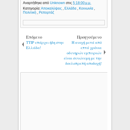
Αναρτήθηκε από
Unknown
στις
5:18:00 μ.μ.
Κατηγορία:
Αποκαλύψεις
,
Ελλάδα
,
Κοινωνία
,
Πολιτική
,
Ρεπορτάζ
Επόμενο
Προηγούμενο
ΤΤΙP υπάρχει ήδη στην
Η ανοχή μετά από
Ελλάδα!
επτά χρόνια
οδυνηρών εμπειριών
είναι συνώνυμη με την
δουλοπρεπή αποδοχή!