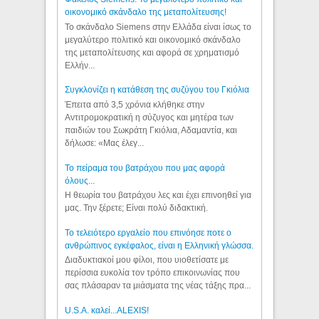
οικονομικό σκάνδαλο της μεταπολίτευσης!
Το σκάνδαλο Siemens στην Ελλάδα είναι ίσως το
μεγαλύτερο πολιτικό και οικονομικό σκάνδαλο
της μεταπολίτευσης και αφορά σε χρηματισμό
Ελλήν...
Συγκλονίζει η κατάθεση της συζύγου του Γκιόλια
Έπειτα από 3,5 χρόνια κλήθηκε στην
Αντιτρομοκρατική η σύζυγος και μητέρα των
παιδιών του Σωκράτη Γκιόλια, Αδαμαντία, και
δήλωσε: «Μας έλεγ...
Το πείραμα του βατράχου που μας αφορά
όλους...
Η θεωρία του βατράχου λες και έχει επινοηθεί για
μας. Την ξέρετε; Είναι πολύ διδακτική.
Το τελειότερο εργαλείο που επινόησε ποτε ο
ανθρώπινος εγκέφαλος, είναι η Ελληνική γλώσσα.
Διαδυκτιακοί μου φίλοι, που υιοθετίσατε με
περίσσια ευκολία τον τρόπο επικοινωνίας που
σας πλάσαραν τα μιάσματα της νέας τάξης πρα...
U.S.A. καλεί...ALEXIS!