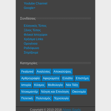
Youtube Channel
Google+
Συνδέσεις
Ελληνικός Τύπος
Ξένος Τύπος
Φιλικοί Ιστοχώροι
Χρήσιμα Links
Ομογένεια
Ραδιόφωνο
Στηρίζουμε
Κατηγορίες
Featured
Αναλύσεις
Αποκαλύψεις
Αρθρογραφία
Αφιερώματα
Ελλάδα
Επιστήμη
Ιστορία
Κόσμος
Μυθολογία
Νέα Τάξη
Ντοκιμαντέρ
Νόηση και Επινόηση
Οικονομία
Πολιτική
Πολιτισμός
Τεχνολογία
Copyright © 2010-2018
Λόγιος Ερμής