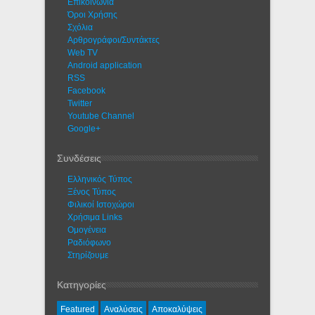
Eπικοινωνία
Όροι Χρήσης
Σχόλια
Αρθρογράφοι/Συντάκτες
Web TV
Android application
RSS
Facebook
Twitter
Youtube Channel
Google+
Συνδέσεις
Ελληνικός Τύπος
Ξένος Τύπος
Φιλικοί Ιστοχώροι
Χρήσιμα Links
Ομογένεια
Ραδιόφωνο
Στηρίζουμε
Κατηγορίες
Featured
Αναλύσεις
Αποκαλύψεις