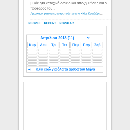
μιλάει για κατοχικό δανειο και αποζημιώσεις και ο
πρόεδρος του...
Αμερικανοί ρατσιστές αναρωτιούνται αν ο Ηλίας Κασιδιάρης ανήκει στη λευκή φυλή... - Λόγιος Ερμής
PEOPLE
RECENT
POPULAR
Κυρ
Δευ
Τρι
Τετ
Πεμ
Παρ
Σαβ
◄
Κλίκ εδώ για όλα τα άρθρα του Μήνα