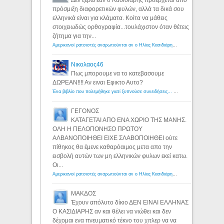
Δεν ξέρω εάν ο Κασιδιάρης προέρχεται από
πρόσμιξη διαφορετικών φυλών, αλλά τα δικά σου
ελληνικά είναι για κλάματα. Κοίτα να μάθεις
στοιχειωδώς ορθογραφία...τουλάχιστον όταν θέτεις
ζήτημα για την...
Αμερικανοί ρατσιστές αναρωτιούνται αν ο Ηλίας Κασιδιάρης ανήκει στη λευκή φυλή... - Λόγιος Ερμής
Νικολαος46
Πως μπορουμε να το κατεβασουμε
ΔΩΡΕΑΝ!!!! Αν ειναι Εφικτο Αυτο?
Ένα βιβλίο που πολεμήθηκε γιατί ξυπνούσε συνειδήσεις... - Λόγιος Ερμής | Η γνώση ξεκινάει με την αναζήτηση...
ΓΕΓΟΝΟΣ
ΚΑΤΑΓΕΤΑΙ ΑΠΟ ΕΝΑ ΧΩΡΙΟ ΤΗΣ ΜΑΝΗΣ.
ΟΛΗ Η ΠΕΛΟΠΟΝΗΣΟ ΠΡΩΤΟΥ
ΑΛΒΑΝΟΠΟΙΗΘΕΙ ΕΙΧΕ ΣΛΑΒΟΠΟΙΗΘΕΙ ούτε
πίθηκος θα έμενε καθαρόαιμος μετα απο την
εισβολή αυτών των μη ελληνικών φυλων εκεί κατω.
Οι...
Αμερικανοί ρατσιστές αναρωτιούνται αν ο Ηλίας Κασιδιάρης ανήκει στη λευκή φυλή... - Λόγιος Ερμής
ΜΑΚΔΟΣ
Έχουν απόλυτο δίκιο ΔΕΝ ΕΙΝΑΙ ΕΛΛΗΝΑΣ
Ο ΚΑΣΙΔΙΑΡΗΣ αν και θέλει να νιώθει και δεν
δέχομαι ενα πνευματικό τέκνο του χιτλερ να να