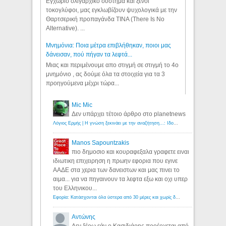
Εγχώριο ολιγαρχικό σύστημα και ξένοι
τοκογλύφοι, μας εγκλωβίζουν ψυχολογικά με την
Θαρτσερική προπαγάνδα TINA (There Is No
Alternative). ...
Μνημόνια: Ποια μέτρα επιβλήθηκαν, ποιοι μας
δάνεισαν, πού πήγαν τα λεφτά...
Μιας και περιμένουμε απο στιγμή σε στιγμή το 4ο
μνημόνιο , ας δούμε όλα τα στοιχεία για τα 3
προηγούμενα μέχρι τώρα...
Mic Mic
Δεν υπάρχει τέτοιο άρθρο στο planetnews
Λόγιος Ερμής | Η γνώση ξεκινάει με την αναζήτηση...: Ιδού οι 18 που χρωστούν 11 δις ευρώ!
Manos Sapountzakis
πιο δημοσιο και κουραφεξαλα γραφετε ειναι
ιδιωτικη επιχειρηση η πρωην εφορια που εγινε
ΑΑΔΕ στα χερια των δανειστων και μας πινει το
αιμα... για να πηγαινουν τα λεφτα εξω και οχι υπερ
του Ελληνικου...
Εφορία: Κατάσχονται όλα ύστερα από 30 μέρες και χωρίς δικαστικές αποφάσεις - Λόγιος Ερμής
Αντώνης