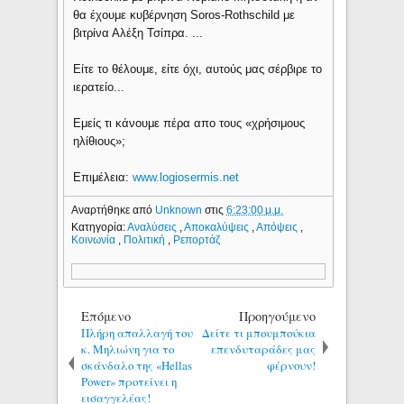
θα έχουμε κυβέρνηση Soros-Rothschild με
βιτρίνα Αλέξη Τσίπρα. ...
Είτε το θέλουμε, είτε όχι, αυτούς μας σέρβιρε το
ιερατείο...
Εμείς τι κάνουμε πέρα απο τους «χρήσιμους
ηλίθιους»;
Επιμέλεια:
www.logiosermis.net
Αναρτήθηκε από
Unknown
στις
6:23:00 μ.μ.
Κατηγορία:
Αναλύσεις
,
Αποκαλύψεις
,
Απόψεις
,
Κοινωνία
,
Πολιτική
,
Ρεπορτάζ
Επόμενο
Προηγούμενο
Πλήρη απαλλαγή του
Δείτε τι μπουμπούκια
κ. Μηλιώνη για το
επενδυταράδες μας
σκάνδαλο της «Ηellas
φέρνουν!
Power» προτείνει η
εισαγγελέας!