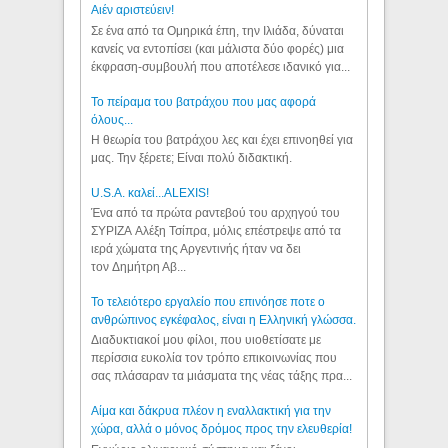
Aιέν αριστεύειν!
Σε ένα από τα Ομηρικά έπη, την Ιλιάδα, δύναται
κανείς να εντοπίσει (και μάλιστα δύο φορές) μια
έκφραση-συμβουλή που αποτέλεσε ιδανικό για...
Το πείραμα του βατράχου που μας αφορά
όλους...
Η θεωρία του βατράχου λες και έχει επινοηθεί για
μας. Την ξέρετε; Είναι πολύ διδακτική.
U.S.A. καλεί...ALEXIS!
Ένα από τα πρώτα ραντεβού του αρχηγού του
ΣΥΡΙΖΑ Αλέξη Τσίπρα, μόλις επέστρεψε από τα
ιερά χώματα της Αργεντινής ήταν να δει
τον Δημήτρη Αβ...
Το τελειότερο εργαλείο που επινόησε ποτε ο
ανθρώπινος εγκέφαλος, είναι η Ελληνική γλώσσα.
Διαδυκτιακοί μου φίλοι, που υιοθετίσατε με
περίσσια ευκολία τον τρόπο επικοινωνίας που
σας πλάσαραν τα μιάσματα της νέας τάξης πρα...
Αίμα και δάκρυα πλέον η εναλλακτική για την
χώρα, αλλά ο μόνος δρόμος προς την ελευθερία!