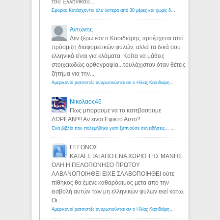
του Ελληνικου...
Εφορία: Κατάσχονται όλα ύστερα από 30 μέρες και χωρίς δικαστικές αποφάσεις - Λόγιος Ερμής
Αντώνης
Δεν ξέρω εάν ο Κασιδιάρης προέρχεται από
πρόσμιξη διαφορετικών φυλών, αλλά τα δικά σου
ελληνικά είναι για κλάματα. Κοίτα να μάθεις
στοιχειωδώς ορθογραφία...τουλάχιστον όταν θέτεις
ζήτημα για την...
Αμερικανοί ρατσιστές αναρωτιούνται αν ο Ηλίας Κασιδιάρης ανήκει στη λευκή φυλή... - Λόγιος Ερμής
Νικολαος46
Πως μπορουμε να το κατεβασουμε
ΔΩΡΕΑΝ!!!! Αν ειναι Εφικτο Αυτο?
Ένα βιβλίο που πολεμήθηκε γιατί ξυπνούσε συνειδήσεις... - Λόγιος Ερμής | Η γνώση ξεκινάει με την αναζήτηση...
ΓΕΓΟΝΟΣ
ΚΑΤΑΓΕΤΑΙ ΑΠΟ ΕΝΑ ΧΩΡΙΟ ΤΗΣ ΜΑΝΗΣ.
ΟΛΗ Η ΠΕΛΟΠΟΝΗΣΟ ΠΡΩΤΟΥ
ΑΛΒΑΝΟΠΟΙΗΘΕΙ ΕΙΧΕ ΣΛΑΒΟΠΟΙΗΘΕΙ ούτε
πίθηκος θα έμενε καθαρόαιμος μετα απο την
εισβολή αυτών των μη ελληνικών φυλων εκεί κατω.
Οι...
Αμερικανοί ρατσιστές αναρωτιούνται αν ο Ηλίας Κασιδιάρης ανήκει στη λευκή φυλή... - Λόγιος Ερμής