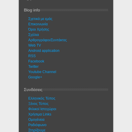
Blog info
Σχετικά με εμάς
Eπικοινωνία
Όροι Χρήσης
Σχόλια
Αρθρογράφοι/Συντάκτες
Web TV
Android application
RSS
Facebook
Twitter
Youtube Channel
Google+
Συνδέσεις
Ελληνικός Τύπος
Ξένος Τύπος
Φιλικοί Ιστοχώροι
Χρήσιμα Links
Ομογένεια
Ραδιόφωνο
Στηρίζουμε