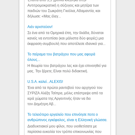
Αντιτρομοκρατική η σύζυγος και μητέρα των
παιδιών του Σωκράτη Γκιόλια, Αδαμαντία, και
δήλωσε: «Μας έλεγ...
Aιέν αριστεύειν!
Σε ένα από τα Ομηρικά έπη, την Ιλιάδα, δύναται
κανείς να εντοπίσει (και μάλιστα δύο φορές) μια
έκφραση-συμβουλή που αποτέλεσε ιδανικό για...
Το πείραμα του βατράχου που μας αφορά
όλους...
Η θεωρία του βατράχου λες και έχει επινοηθεί για
μας. Την ξέρετε; Είναι πολύ διδακτική.
U.S.A. καλεί...ALEXIS!
Ένα από τα πρώτα ραντεβού του αρχηγού του
ΣΥΡΙΖΑ Αλέξη Τσίπρα, μόλις επέστρεψε από τα
ιερά χώματα της Αργεντινής ήταν να δει
τον Δημήτρη Αβ...
Το τελειότερο εργαλείο που επινόησε ποτε ο
ανθρώπινος εγκέφαλος, είναι η Ελληνική γλώσσα.
Διαδυκτιακοί μου φίλοι, που υιοθετίσατε με
περίσσια ευκολία τον τρόπο επικοινωνίας που