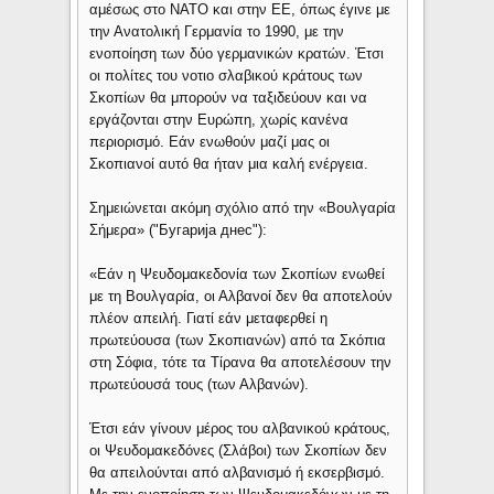
αμέσως στο ΝΑΤΟ και στην ΕΕ, όπως έγινε με
την Ανατολική Γερμανία το 1990, με την
ενοποίηση των δύο γερμανικών κρατών. Έτσι
οι πολίτες του νοτιο σλαβικού κράτους των
Σκοπίων θα μπορούν να ταξιδεύουν και να
εργάζονται στην Ευρώπη, χωρίς κανένα
περιορισμό. Εάν ενωθούν μαζί μας οι
Σκοπιανοί αυτό θα ήταν μια καλή ενέργεια.
Σημειώνεται ακόμη σχόλιο από την «Βουλγαρία
Σήμερα» ("Бугарија днес"):
«Εάν η Ψευδομακεδονία των Σκοπίων ενωθεί
με τη Βουλγαρία, οι Αλβανοί δεν θα αποτελούν
πλέον απειλή. Γιατί εάν μεταφερθεί η
πρωτεύουσα (των Σκοπιανών) από τα Σκόπια
στη Σόφια, τότε τα Τίρανα θα αποτελέσουν την
πρωτεύουσά τους (των Αλβανών).
Έτσι εάν γίνουν μέρος του αλβανικού κράτους,
οι Ψευδομακεδόνες (Σλάβοι) των Σκοπίων δεν
θα απειλούνται από αλβανισμό ή εκσερβισμό.