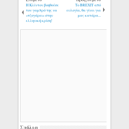
Η Κλίντον βοηθούσε
Το BREXIT από
τον γαμπρό της να
ευλογία, θα γίνει για
«τζογάρει» στην
μας κατάρα...
ελληνική κρίση!
Σχόλια