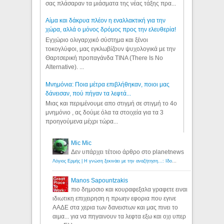
σας πλάσαραν τα μιάσματα της νέας τάξης πρα...
Αίμα και δάκρυα πλέον η εναλλακτική για την
χώρα, αλλά ο μόνος δρόμος προς την ελευθερία!
Εγχώριο ολιγαρχικό σύστημα και ξένοι
τοκογλύφοι, μας εγκλωβίζουν ψυχολογικά με την
Θαρτσερική προπαγάνδα TINA (There Is No
Alternative). ...
Μνημόνια: Ποια μέτρα επιβλήθηκαν, ποιοι μας
δάνεισαν, πού πήγαν τα λεφτά...
Μιας και περιμένουμε απο στιγμή σε στιγμή το 4ο
μνημόνιο , ας δούμε όλα τα στοιχεία για τα 3
προηγούμενα μέχρι τώρα...
Mic Mic
Δεν υπάρχει τέτοιο άρθρο στο planetnews
Λόγιος Ερμής | Η γνώση ξεκινάει με την αναζήτηση...: Ιδού οι 18 που χρωστούν 11 δις ευρώ!
Manos Sapountzakis
πιο δημοσιο και κουραφεξαλα γραφετε ειναι
ιδιωτικη επιχειρηση η πρωην εφορια που εγινε
ΑΑΔΕ στα χερια των δανειστων και μας πινει το
αιμα... για να πηγαινουν τα λεφτα εξω και οχι υπερ