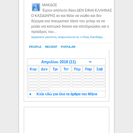
ΜΑΚΔΟΣ
Έχουν απόλυτο δίκιο ΔΕΝ ΕΙΝΑΙ ΕΛΛΗΝΑΣ
Ο ΚΑΣΙΔΙΑΡΗΣ αν και θέλει να νιώθει και δεν
δέχομαι ενα πνευματικό τέκνο του χιτλερ να να
μιλάει για κατοχικό δανειο και αποζημιώσεις και ο
πρόεδρος του...
Αμερικανοί ρατσιστές αναρωτιούνται αν ο Ηλίας Κασιδιάρης ανήκει στη λευκή φυλή... - Λόγιος Ερμής
PEOPLE
RECENT
POPULAR
Κυρ
Δευ
Τρι
Τετ
Πεμ
Παρ
Σαβ
◄
Κλίκ εδώ για όλα τα άρθρα του Μήνα