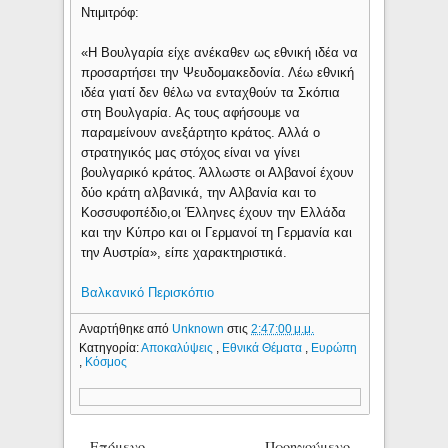
Ντιμιτρόφ:
«Η Βουλγαρία είχε ανέκαθεν ως εθνική ιδέα να
προσαρτήσει την Ψευδομακεδονία. Λέω εθνική
ιδέα γιατί δεν θέλω να ενταχθούν τα Σκόπια
στη Βουλγαρία. Ας τους αφήσουμε να
παραμείνουν ανεξάρτητο κράτος. Αλλά ο
στρατηγικός μας στόχος είναι να γίνει
βουλγαρικό κράτος. Άλλωστε οι Αλβανοί έχουν
δύο κράτη αλβανικά, την Αλβανία και το
Κοσσυφοπέδιο,οι Έλληνες έχουν την Ελλάδα
και την Κύπρο και οι Γερμανοί τη Γερμανία και
την Αυστρία», είπε χαρακτηριστικά.
Βαλκανικό Περισκόπιο
Αναρτήθηκε από
Unknown
στις
2:47:00 μ.μ.
Κατηγορία:
Αποκαλύψεις
,
Εθνικά Θέματα
,
Ευρώπη
,
Κόσμος
Επόμενο
Προηγούμενο