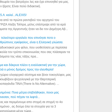
θεωρία του βατράχου λες και έχει επινοηθεί για μας.
ν ξέρετε; Είναι πολύ διδακτική.
S.A. καλεί...ALEXIS!
α από τα πρώτα ραντεβού του αρχηγού του
ΡΙΖΑ Αλέξη Τσίπρα, μόλις επέστρεψε από τα ιερά
ματα της Αργεντινής ήταν να δει τον Δημήτρη Αβ...
 τελειότερο εργαλείο που επινόησε ποτε ο
θρώπινος εγκέφαλος, είναι η Ελληνική γλώσσα.
αδυκτιακοί μου φίλοι, που υιοθετίσατε με περίσσια
κολία τον τρόπο επικοινωνίας που σας πλάσαραν τα
άσματα της νέας τάξης πρα...
μα και δάκρυα πλέον η εναλλακτική για την χώρα,
λά ο μόνος δρόμος προς την ελευθερία!
χώριο ολιγαρχικό σύστημα και ξένοι τοκογλύφοι, μας
κλωβίζουν ψυχολογικά με την Θαρτσερική
οπαγάνδα TINA (There Is No Alternative). ...
ημόνια: Ποια μέτρα επιβλήθηκαν, ποιοι μας
νεισαν, πού πήγαν τα λεφτά...
ας και περιμένουμε απο στιγμή σε στιγμή το 4ο
ημόνιο , ας δούμε όλα τα στοιχεία για τα 3
οηγούμενα μέχρι τώρα...