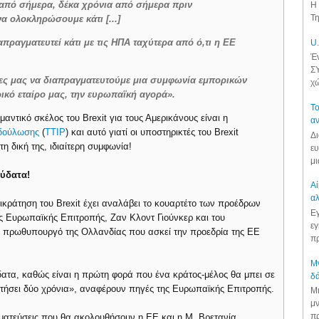
 από σήμερα, δέκα χρόνια από σήμερα πριν
Η 
Τη
α ολοκληρώσουμε κάτι [...]
απραγματευτεί κάτι με τις ΗΠΑ ταχύτερα από ό,τι η ΕΕ
U.
Έν
ΣΥ
ιες μας να διαπραγματευτούμε μια συμφωνία εμπορικών
χώ
ικό εταίρο μας, την ευρωπαϊκή αγορά».
Το
αντικό σκέλος του Brexit για τους Αμερικάνους είναι η
αν
οδούλωσης
(
TTIP
) και αυτό γιατί οι υποστηρικτές του Brexit
Δι
η δική της, ιδιαίτερη συμφωνία!
ευ
μι
ύδατα!
Αί
αλ
πικράτηση του Brexit έχει αναλάβει το κουαρτέτο των προέδρων
Εγ
ς Ευρωπαϊκής Επιτροπής, Ζαν Κλοντ Γιούνκερ και του
εγ
ν πρωθυπουργό της Ολλανδίας που ασκεί την προεδρία της ΕΕ
πρ
Μν
ατα, καθώς είναι η πρώτη φορά που ένα κράτος-μέλος θα μπει σε
δά
ρατήσει δύο χρόνια», αναφέρουν πηγές της Ευρωπαϊκής Επιτροπής.
Μι
μν
πρ
αγματεύσεις που θα ακολουθήσουν η ΕΕ και η Μ. Βρετανία.