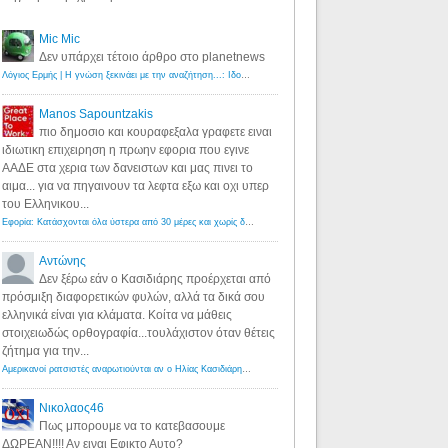
Mic Mic
Δεν υπάρχει τέτοιο άρθρο στο planetnews
Λόγιος Ερμής | Η γνώση ξεκινάει με την αναζήτηση...: Ιδού οι 18 που χρωστούν 11 δις ευρώ!
·
6 years ago
Manos Sapountzakis
πιο δημοσιο και κουραφεξαλα γραφετε ειναι
ιδιωτικη επιχειρηση η πρωην εφορια που εγινε
ΑΑΔΕ στα χερια των δανειστων και μας πινει το
αιμα... για να πηγαινουν τα λεφτα εξω και οχι υπερ
του Ελληνικου...
Εφορία: Κατάσχονται όλα ύστερα από 30 μέρες και χωρίς δικαστικές αποφάσεις - Λόγιος Ερμής
·
6 years ag
Αντώνης
Δεν ξέρω εάν ο Κασιδιάρης προέρχεται από
πρόσμιξη διαφορετικών φυλών, αλλά τα δικά σου
ελληνικά είναι για κλάματα. Κοίτα να μάθεις
στοιχειωδώς ορθογραφία...τουλάχιστον όταν θέτεις
ζήτημα για την...
Αμερικανοί ρατσιστές αναρωτιούνται αν ο Ηλίας Κασιδιάρης ανήκει στη λευκή φυλή... - Λόγιος Ερμής
·
7 yea
Νικολαος46
Πως μπορουμε να το κατεβασουμε
ΔΩΡΕΑΝ!!!! Αν ειναι Εφικτο Αυτο?