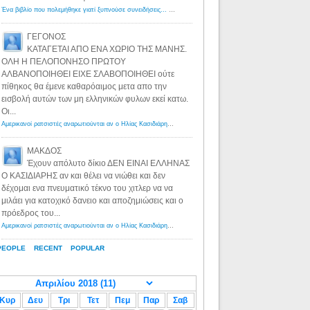
Ένα βιβλίο που πολεμήθηκε γιατί ξυπνούσε συνειδήσεις... - Λόγιος Ερμής | Η γνώση ξεκινάει με την αναζήτηση...
ΓΕΓΟΝΟΣ
ΚΑΤΑΓΕΤΑΙ ΑΠΟ ΕΝΑ ΧΩΡΙΟ ΤΗΣ ΜΑΝΗΣ.
ΟΛΗ Η ΠΕΛΟΠΟΝΗΣΟ ΠΡΩΤΟΥ
ΑΛΒΑΝΟΠΟΙΗΘΕΙ ΕΙΧΕ ΣΛΑΒΟΠΟΙΗΘΕΙ ούτε
πίθηκος θα έμενε καθαρόαιμος μετα απο την
εισβολή αυτών των μη ελληνικών φυλων εκεί κατω.
Οι...
Αμερικανοί ρατσιστές αναρωτιούνται αν ο Ηλίας Κασιδιάρης ανήκει στη λευκή φυλή... - Λόγιος Ερμής
·
8 yea
ΜΑΚΔΟΣ
Έχουν απόλυτο δίκιο ΔΕΝ ΕΙΝΑΙ ΕΛΛΗΝΑΣ
Ο ΚΑΣΙΔΙΑΡΗΣ αν και θέλει να νιώθει και δεν
δέχομαι ενα πνευματικό τέκνο του χιτλερ να να
μιλάει για κατοχικό δανειο και αποζημιώσεις και ο
πρόεδρος του...
Αμερικανοί ρατσιστές αναρωτιούνται αν ο Ηλίας Κασιδιάρης ανήκει στη λευκή φυλή... - Λόγιος Ερμής
·
8 yea
PEOPLE
RECENT
POPULAR
Κυρ
Δευ
Τρι
Τετ
Πεμ
Παρ
Σαβ