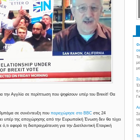
Φά
οι
Το
με
με
Συ
Έπ
η 
α την Αγγλία σε περίπτωση που ψηφίσουν υπέρ του Brexit! Θα
Γκ
Aι
Ομπάμα σε συνέντευξη που
παραχώρησε στο BBC
στις 24
Σε
σει υπέρ της αποχώρησης από την Ευρωπαϊκή Ένωση δεν θα τύχει
να
συ
ε ό,τι αφορά τη διαπραγμάτευση για την Διατλαντική Εταιρική
Το