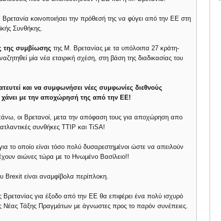
. Βρετανία κοινοποιήσει την πρόθεσή της να φύγει από την ΕΕ στη
ϊκής Συνθήκης.
ς της συμβίωσης
της Μ. Βρετανίας με τα υπόλοιπα 27 κράτη-
αζητηθεί μία νέα εταιρική σχέση, στη βάση της διαδικασίας του
ατευτεί και να συμφωνήσει νέες συμφωνίες διεθνούς
ς χάνει με την αποχώρησή της από την ΕΕ!
νω, οι Βρετανοί, μετα την απόφαση τους για αποχώρηση απο
ατλαντικές συνθήκες TTIP και TiSA!
 για το οποίο είναι τόσο πολύ δυσαρεστημένοι ώστε να απειλούν
χουν αιώνες τώρα με το Ηνωμένο Βασίλειο!!
 Brexit είναι αναμφίβολα περίπλοκη.
Βρετανίας για έξοδο από την ΕΕ θα επιφέρει ένα πολύ ισχυρό
ς Νέας Τάξης Πραγμάτων με άγνωστες προς το παρόν συνέπειες.