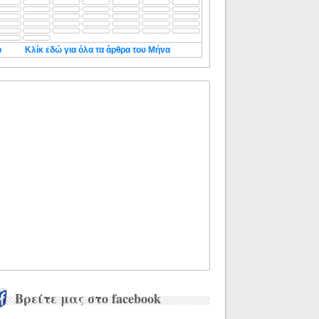
◄
Κλίκ εδώ για όλα τα άρθρα του Μήνα
Βρείτε μας στο facebook