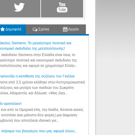
Δημοφιλή
Σχόλια
Αρχείο
κελος Siemens: Το μεγαλύτερο πολιτικό και
κονομικό σκάνδαλο της μεταπολίτευσης!
 σκάνδαλο Siemens στην Ελλάδα είναι ίσως το
γαλύτερο πολιτικό και οικονομικό σκάνδαλο της
ταπολίτευσης και αφορά σε χρηματισμό Ελλήν...
γκλονίζει η κατάθεση της συζύγου του Γκιόλια
ειτα από 3,5 χρόνια κλήθηκε στην Αντιτρομοκρατική
σύζυγος και μητέρα των παιδιών του Σωκράτη
ιόλια, Αδαμαντία, και δήλωσε: «Μας έλεγ...
έν αριστεύειν!
 ένα από τα Ομηρικά έπη, την Ιλιάδα, δύναται κανείς
 εντοπίσει (και μάλιστα δύο φορές) μια έκφραση-
μβουλή που αποτέλεσε ιδανικό για...
 πείραμα του βατράχου που μας αφορά όλους...