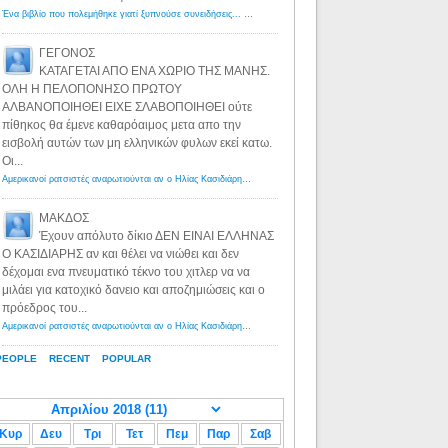
Ένα βιβλίο που πολεμήθηκε γιατί ξυπνούσε συνειδήσεις... - Λόγιος Ερμής | Η γνώση ξεκινάει με την αναζήτηση...
ΓΕΓΟΝΟΣ
ΚΑΤΑΓΕΤΑΙ ΑΠΟ ΕΝΑ ΧΩΡΙΟ ΤΗΣ ΜΑΝΗΣ.
ΟΛΗ Η ΠΕΛΟΠΟΝΗΣΟ ΠΡΩΤΟΥ
ΑΛΒΑΝΟΠΟΙΗΘΕΙ ΕΙΧΕ ΣΛΑΒΟΠΟΙΗΘΕΙ ούτε
πίθηκος θα έμενε καθαρόαιμος μετα απο την
εισβολή αυτών των μη ελληνικών φυλων εκεί κατω.
Οι...
Αμερικανοί ρατσιστές αναρωτιούνται αν ο Ηλίας Κασιδιάρης ανήκει στη λευκή φυλή... - Λόγιος Ερμής
·
8 yea
ΜΑΚΔΟΣ
Έχουν απόλυτο δίκιο ΔΕΝ ΕΙΝΑΙ ΕΛΛΗΝΑΣ
Ο ΚΑΣΙΔΙΑΡΗΣ αν και θέλει να νιώθει και δεν
δέχομαι ενα πνευματικό τέκνο του χιτλερ να να
μιλάει για κατοχικό δανειο και αποζημιώσεις και ο
πρόεδρος του...
Αμερικανοί ρατσιστές αναρωτιούνται αν ο Ηλίας Κασιδιάρης ανήκει στη λευκή φυλή... - Λόγιος Ερμής
·
8 yea
PEOPLE
RECENT
POPULAR
Κυρ
Δευ
Τρι
Τετ
Πεμ
Παρ
Σαβ