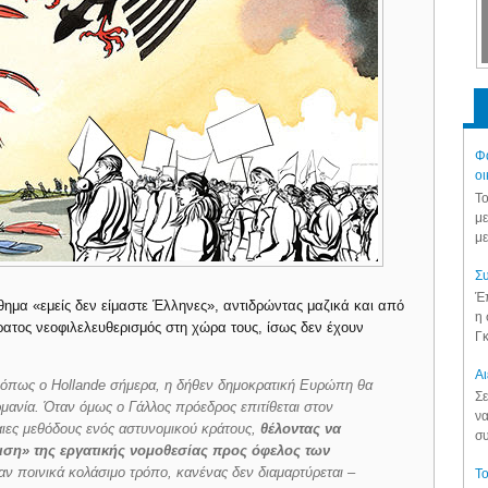
Φά
οι
Το
με
με
Συ
Έπ
νθημα «εμείς δεν είμαστε Έλληνες», αντιδρώντας μαζικά και από
η 
κρατος νεοφιλελευθερισμός στη χώρα τους, ίσως δεν έχουν
Γκ
Aι
 όπως ο Hollande σήμερα, η δήθεν δημοκρατική Ευρώπη θα
Σε
ρμανία. Όταν όμως ο Γάλλος πρόεδρος επιτίθεται στον
να
αιες μεθόδους ενός αστυνομικού κράτους,
θέλοντας να
συ
μιση» της εργατικής νομοθεσίας προς όφελος των
αν ποινικά κολάσιμο τρόπο, κανένας δεν διαμαρτύρεται –
Το