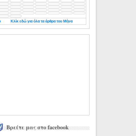
◄
Κλίκ εδώ για όλα τα άρθρα του Μήνα
Βρείτε μας στο facebook