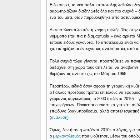
Ειδικότερα, τα νέα όπλα καταστολής λαϊκών εξε
ακρωτηριάζουν διαδηλωτές όλο και πιο συχνά – 
ένα του μάτι, όταν πυροβολήθηκε από αστυνομικ
Διαπιστώνεται λοιπόν η χρήση τυφλής βίας στην 
νομιμοποιείται πια η διαμαρτυρία – ενώ αρκετά
τέτοιου είδους γεγονότα. Το αποτέλεσμα είναι να
χαρακτηρίζονται έντεχνα ως αναξιόπιστες από αυ
Πολύ συχνά τώρα γίνονται προσπάθειες να πανι
διεξαχθεί στη χώρα τους απειλείται να αναβληθεί
θυμίζουν τις αντίστοιχες του Μάη του 1968.
Περαιτέρω, ειδικά όσον αφορά τη γερμανική κυβέ
ο Γάλλος πρόεδρος πρέπει επιτέλους να εφαρμόσει
γερμανός καγκελάριος το 2000 (ατζέντα 2010) – 
επιχειρήσεων. Πρόκειται ουσιαστικά για κάτι ανά
επώδυνο βραχυπρόθεσμα, αλλά αποτελεσματικό μ
(
ανάλυση
).
Όμως, δεν ήταν η «ατζέντα 2010» ο λόγος, για το
ο
μερκαντιλισμός
που υιοθέτησε, μέσω του οποίο