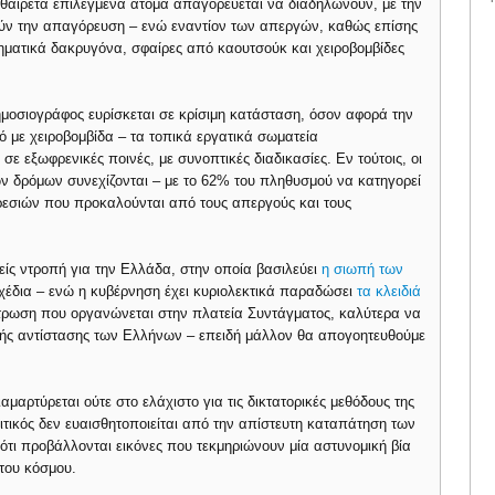
αίρετα επιλεγμένα άτομα απαγορεύεται να διαδηλώνουν, με την
ούν την απαγόρευση – ενώ εναντίον των απεργών, καθώς επίσης
ηματικά δακρυγόνα, σφαίρες από καουτσούκ και χειροβομβίδες
οσιογράφος ευρίσκεται σε κρίσιμη κατάσταση, όσον αφορά την
ό με χειροβομβίδα – τα τοπικά εργατικά σωματεία
σε εξωφρενικές ποινές, με συνοπτικές διαδικασίες. Εν τούτοις, οι
των δρόμων συνεχίζονται – με το 62% του πληθυσμού να κατηγορεί
ηρεσιών που προκαλούνται από τους απεργούς και τους
είς ντροπή για την Ελλάδα, στην οποία βασιλεύει
η σιωπή των
σχέδια – ενώ η κυβέρνηση έχει κυριολεκτικά παραδώσει
τα κλειδιά
τρωση που οργανώνεται στην πλατεία Συντάγματος, καλύτερα να
κής αντίστασης των Ελλήνων – επειδή μάλλον θα απογοητευθούμε
μαρτύρεται ούτε στο ελάχιστο για τις δικτατορικές μεθόδους της
τικός δεν ευαισθητοποιείται από την απίστευτη καταπάτηση των
τι προβάλλονται εικόνες που τεκμηριώνουν μία αστυνομική βία
ίτου κόσμου.