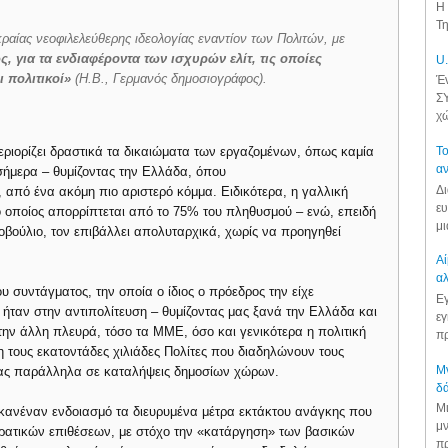
.
Η 
Τη
κραίας νεοφιλελεύθερης ιδεολογίας εναντίον των Πολιτών, με
, για τα ενδιαφέροντα των ισχυρών ελίτ, τις οποίες
U.
 πολιτικοί»
(H.B., Γερμανός δημοσιογράφος).
Έν
ΣΥ
χώ
ριορίζει δραστικά τα δικαιώματα των εργαζομένων, όπως καμία
Το
αν
σήμερα – θυμίζοντας την Ελλάδα, όπου
Δι
, από ένα ακόμη πιο αριστερό κόμμα. Ειδικότερα, η γαλλική
ευ
ο οποίος απορρίπτεται από το 75% του πληθυσμού – ενώ, επειδή
μι
νοβούλιο, τον επιβάλλει απολυταρχικά, χωρίς να προηγηθεί
Αί
αλ
ου συντάγματος, την οποία ο ίδιος ο πρόεδρος την είχε
Εγ
 ήταν στην αντιπολίτευση – θυμίζοντας μας ξανά την Ελλάδα και
εγ
 την άλλη πλευρά, τόσο τα ΜΜΕ, όσο και γενικότερα η πολιτική
πρ
 τους εκατοντάδες χιλιάδες Πολίτες που διαδηλώνουν τους
Μν
ντας παράλληλα σε καταλήψεις δημοσίων χώρων.
δά
Μι
 κανέναν ενδοιασμό τα διευρυμένα μέτρα εκτάκτου ανάγκης που
μν
κρατικών επιθέσεων, με στόχο την «κατάργηση» των βασικών
πρ