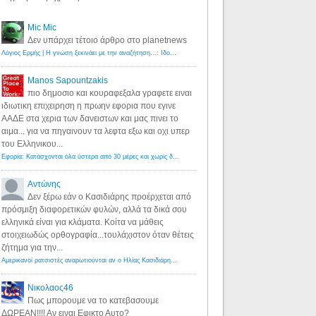
Mic Mic
Δεν υπάρχει τέτοιο άρθρο στο planetnews
Λόγιος Ερμής | Η γνώση ξεκινάει με την αναζήτηση...: Ιδού οι 18 που χρωστούν 11 δις ευρώ!
·
6 years ago
Manos Sapountzakis
πιο δημοσιο και κουραφεξαλα γραφετε ειναι
ιδιωτικη επιχειρηση η πρωην εφορια που εγινε
ΑΑΔΕ στα χερια των δανειστων και μας πινει το
αιμα... για να πηγαινουν τα λεφτα εξω και οχι υπερ
του Ελληνικου...
Εφορία: Κατάσχονται όλα ύστερα από 30 μέρες και χωρίς δικαστικές αποφάσεις - Λόγιος Ερμής
·
6 years ag
Αντώνης
Δεν ξέρω εάν ο Κασιδιάρης προέρχεται από
πρόσμιξη διαφορετικών φυλών, αλλά τα δικά σου
ελληνικά είναι για κλάματα. Κοίτα να μάθεις
στοιχειωδώς ορθογραφία...τουλάχιστον όταν θέτεις
ζήτημα για την...
Αμερικανοί ρατσιστές αναρωτιούνται αν ο Ηλίας Κασιδιάρης ανήκει στη λευκή φυλή... - Λόγιος Ερμής
·
7 yea
Νικολαος46
Πως μπορουμε να το κατεβασουμε
ΔΩΡΕΑΝ!!!! Αν ειναι Εφικτο Αυτο?