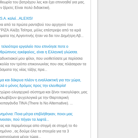
θεωρία του βατράχου λες και έχει επινοηθεί για μας.
ν ξέρετε; Είναι πολύ διδακτική.
S.A. καλεί...ALEXIS!
α από τα πρώτα ραντεβού του αρχηγού του
ΡΙΖΑ Αλέξη Τσίπρα, μόλις επέστρεψε από τα ιερά
ματα της Αργεντινής ήταν να δει τον Δημήτρη Αβ...
 τελειότερο εργαλείο που επινόησε ποτε ο
θρώπινος εγκέφαλος, είναι η Ελληνική γλώσσα.
αδυκτιακοί μου φίλοι, που υιοθετίσατε με περίσσια
κολία τον τρόπο επικοινωνίας που σας πλάσαραν τα
άσματα της νέας τάξης πρα...
μα και δάκρυα πλέον η εναλλακτική για την χώρα,
λά ο μόνος δρόμος προς την ελευθερία!
χώριο ολιγαρχικό σύστημα και ξένοι τοκογλύφοι, μας
κλωβίζουν ψυχολογικά με την Θαρτσερική
οπαγάνδα TINA (There Is No Alternative). ...
ημόνια: Ποια μέτρα επιβλήθηκαν, ποιοι μας
νεισαν, πού πήγαν τα λεφτά...
ας και περιμένουμε απο στιγμή σε στιγμή το 4ο
ημόνιο , ας δούμε όλα τα στοιχεία για τα 3
οηγούμενα μέχρι τώρα...