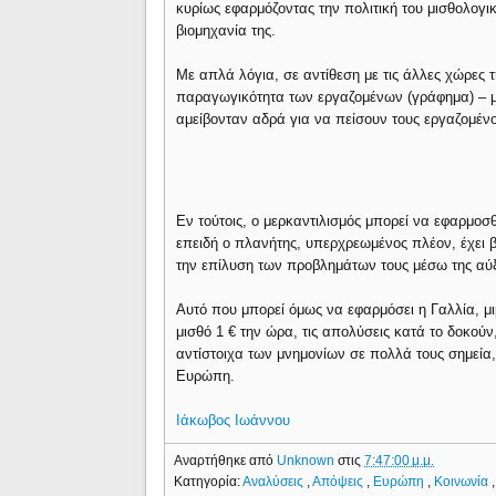
κυρίως εφαρμόζοντας την πολιτική του μισθολογ
βιομηχανία της.
Με απλά λόγια, σε αντίθεση με τις άλλες χώρες 
παραγωγικότητα των εργαζομένων (γράφημα) – με
αμείβονταν αδρά για να πείσουν τους εργαζομέν
Εν τούτοις, ο μερκαντιλισμός μπορεί να εφαρμοσ
επειδή ο πλανήτης, υπερχρεωμένος πλέον, έχει β
την επίλυση των προβλημάτων τους μέσω της αύ
Αυτό που μπορεί όμως να εφαρμόσει η Γαλλία, μ
μισθό 1 € την ώρα, τις απολύσεις κατά το δοκούν
αντίστοιχα των μνημονίων σε πολλά τους σημεία, 
Ευρώπη.
Ιάκωβος Ιωάννου
Αναρτήθηκε από
Unknown
στις
7:47:00 μ.μ.
Κατηγορία:
Αναλύσεις
,
Απόψεις
,
Ευρώπη
,
Κοινωνία