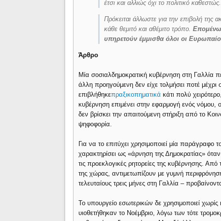
έτσι και αλλιώς όχι το πολιτικό καθεστώς
Πρόκειται άλλωστε για την επιβολή της α
κάθε θεμιτό και αθέμιτο τρόπο.
Επομένως
υπηρετούν έμμισθα όλοι οι Ευρωπαίοι
Άρθρο
Μία σοσιαλδημοκρατική κυβέρνηση στη Γαλλία πε
άλλη προηγούμενη δεν είχε τολμήσει ποτέ μέχρι 
επιβλήθηκε
πραξικοπηματικά
κάτι πολύ χειρότερο
κυβέρνηση επιμένει στην εφαρμογή ενός νόμου, 
δεν βρίσκει την απαιτούμενη στήριξη από το Κοι
ψηφοφορία.
Για να το επιτύχει χρησιμοποιεί μία παράγραφο τ
χαρακτηρίσει ως «άρνηση της Δημοκρατίας» όταν
τις προεκλογικές ρητορείες της κυβέρνησης. Από
της χώρας, αντιμετωπίζουν με γυμνή περιφρόνηση
τελευταίους τρεις μήνες στη Γαλλία – προβαίνο
Το υπουργείο εσωτερικών δε χρησιμοποιεί χωρίς
υιοθετήθηκαν το Νοέμβριο, λόγω των τότε τρομο