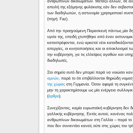
ανθρωπίνων δικαιωμάτων. Μεταξύ άλλων, σε αυθ
απειλή της εξάμηνης φυλάκισης εάν δεν σεβαστ
των διαδηλωτών, η αστυνομία χρησιμοποιεί συστ
(πηγή: Faz).
Από την προηγούμενη Παρασκευή πάντως μία δημ
υγεία της, επειδή χτυπήθηκε από έναν αστυνομικ
καταστρέφονται, ενώ αρκετοί νέοι καταδικάζονται 
απεργίες, οι κινητοποιήσεις και οι αποκλεισμοί 
την κυβέρνηση, γα τις ελλείψεις αγαθών και υπ
διαδηλωτές.
Στο σημείο αυτό δεν μπορεί παρά να νοιώσει καν
αμνών
, παρά το ότι επιβάλλονται θηριώδη νομο
της χώρας
στη Γερμανία. Όσον αφορά τη συγκέν
μην τη χαρακτηρίσουμε ως μία ενέργεια συλλογι
(
άρθρο
).
Συνεχίζοντας, καμία ευρωπαϊκή κυβέρνηση δεν δια
γαλλικής κυβέρνησης. Εκτός αυτού, κανένας πολι
ανθρωπίνων δικαιωμάτων στη Γαλλία – παρά το ό
που δεν συναντάει κανείς ούτε στις χώρες του τρ