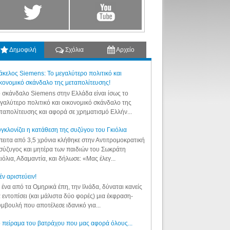
Δημοφιλή
Σχόλια
Αρχείο
κελος Siemens: Το μεγαλύτερο πολιτικό και
κονομικό σκάνδαλο της μεταπολίτευσης!
 σκάνδαλο Siemens στην Ελλάδα είναι ίσως το
γαλύτερο πολιτικό και οικονομικό σκάνδαλο της
ταπολίτευσης και αφορά σε χρηματισμό Ελλήν...
γκλονίζει η κατάθεση της συζύγου του Γκιόλια
ειτα από 3,5 χρόνια κλήθηκε στην Αντιτρομοκρατική
σύζυγος και μητέρα των παιδιών του Σωκράτη
ιόλια, Αδαμαντία, και δήλωσε: «Μας έλεγ...
έν αριστεύειν!
 ένα από τα Ομηρικά έπη, την Ιλιάδα, δύναται κανείς
 εντοπίσει (και μάλιστα δύο φορές) μια έκφραση-
μβουλή που αποτέλεσε ιδανικό για...
 πείραμα του βατράχου που μας αφορά όλους...