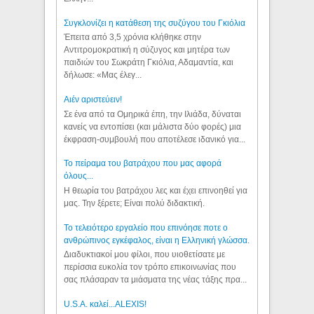
Συγκλονίζει η κατάθεση της συζύγου του Γκιόλια
Έπειτα από 3,5 χρόνια κλήθηκε στην
Αντιτρομοκρατική η σύζυγος και μητέρα των
παιδιών του Σωκράτη Γκιόλια, Αδαμαντία, και
δήλωσε: «Μας έλεγ...
Aιέν αριστεύειν!
Σε ένα από τα Ομηρικά έπη, την Ιλιάδα, δύναται
κανείς να εντοπίσει (και μάλιστα δύο φορές) μια
έκφραση-συμβουλή που αποτέλεσε ιδανικό για...
Το πείραμα του βατράχου που μας αφορά
όλους...
Η θεωρία του βατράχου λες και έχει επινοηθεί για
μας. Την ξέρετε; Είναι πολύ διδακτική.
Το τελειότερο εργαλείο που επινόησε ποτε ο
ανθρώπινος εγκέφαλος, είναι η Ελληνική γλώσσα.
Διαδυκτιακοί μου φίλοι, που υιοθετίσατε με
περίσσια ευκολία τον τρόπο επικοινωνίας που
σας πλάσαραν τα μιάσματα της νέας τάξης πρα...
U.S.A. καλεί...ALEXIS!