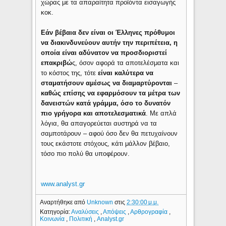
χώρας με τα απαραίτητα προϊόντα εισαγωγής
κοκ.
Εάν βέβαια δεν είναι οι Έλληνες πρόθυμοι
να διακινδυνεύουν αυτήν την περιπέτεια, η
οποία είναι αδύνατον να προσδιοριστεί
επακριβώ
ς, όσον αφορά τα αποτελέσματα και
το κόστος της, τότε
είναι καλύτερα να
σταματήσουν αμέσως να διαμαρτύρονται
–
καθώς επίσης να εφαρμόσουν τα μέτρα των
δανειστών κατά γράμμα, όσο το δυνατόν
πιο γρήγορα και αποτελεσματικά
. Με απλά
λόγια, θα απαγορεύεται αυστηρά να τα
σαμποτάρουν – αφού όσο δεν θα πετυχαίνουν
τους εκάστοτε στόχους, κάτι μάλλον βέβαιο,
τόσο πιο πολύ θα υποφέρουν.
www.analyst.gr
Αναρτήθηκε από
Unknown
στις
2:30:00 μ.μ.
Κατηγορία:
Αναλύσεις
,
Απόψεις
,
Αρθρογραφία
,
Κοινωνία
,
Πολιτική
,
Analyst.gr