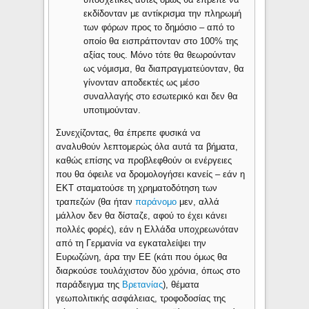
εκδίδονταν με αντίκρισμα την πληρωμή
των φόρων προς το δημόσιο – από το
οποίο θα εισπράττονταν στο 100% της
αξίας τους. Μόνο τότε θα θεωρούνταν
ως νόμισμα, θα διαπραγματεύονταν, θα
γίνονταν αποδεκτές ως μέσο
συναλλαγής στο εσωτερικό και δεν θα
υποτιμούνταν.
Συνεχίζοντας, θα έπρεπε φυσικά να
αναλυθούν λεπτομερώς όλα αυτά τα βήματα,
καθώς επίσης να προβλεφθούν οι ενέργειες
που θα όφειλε να δρομολογήσει κανείς – εάν η
ΕΚΤ σταματούσε τη χρηματοδότηση των
τραπεζών (θα ήταν
παράνομο
μεν, αλλά
μάλλον δεν θα δίσταζε, αφού το έχει κάνει
πολλές φορές), εάν η Ελλάδα υποχρεωνόταν
από τη Γερμανία να εγκαταλείψει την
Ευρωζώνη, άρα την ΕΕ
(κάτι που όμως θα
διαρκούσε τουλάχιστον δύο χρόνια, όπως στο
παράδειγμα της
Βρετανίας
), θέματα
γεωπολιτικής ασφάλειας, τροφοδοσίας της