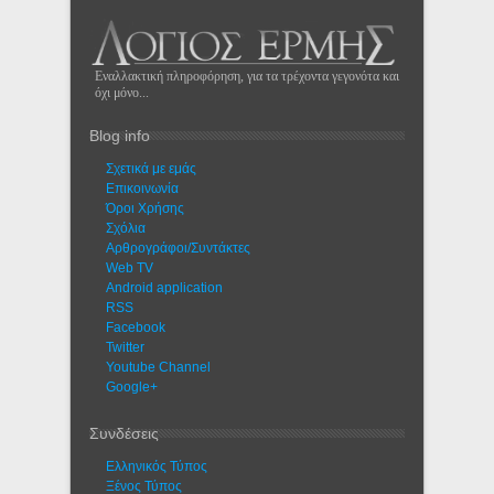
Εναλλακτική πληροφόρηση, για τα τρέχοντα γεγονότα και
όχι μόνο...
Blog info
Σχετικά με εμάς
Eπικοινωνία
Όροι Χρήσης
Σχόλια
Αρθρογράφοι/Συντάκτες
Web TV
Android application
RSS
Facebook
Twitter
Youtube Channel
Google+
Συνδέσεις
Ελληνικός Τύπος
Ξένος Τύπος