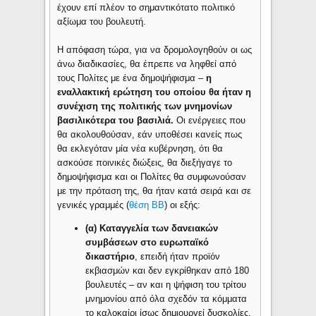
έχουν επί πλέον το σημαντικότατο πολιτικό
αξίωμα του βουλευτή.
Η απόφαση τώρα, για να δρομολογηθούν οι ως
άνω διαδικασίες, θα έπρεπε να ληφθεί από
τους Πολίτες με ένα δημοψήφισμα –
η
εναλλακτική ερώτηση του οποίου θα ήταν η
συνέχιση της πολιτικής των μνημονίων
βασιλικότερα του βασιλιά.
Οι ενέργειες που
θα ακολουθούσαν, εάν υποθέσει κανείς πως
θα εκλεγόταν μία νέα κυβέρνηση, ότι θα
ασκούσε ποινικές διώξεις, θα διεξήγαγε το
δημοψήφισμα και οι Πολίτες θα συμφωνούσαν
με την πρόταση της, θα ήταν κατά σειρά και σε
γενικές γραμμές (
θέση ΒΒ
) οι εξής:
(α) Καταγγελία των δανειακών
συμβάσεων στο ευρωπαϊκό
δικαστήριο
, επειδή ήταν προϊόν
εκβιασμών και δεν εγκρίθηκαν από 180
βουλευτές – αν και η ψήφιση του τρίτου
μνημονίου από όλα σχεδόν τα κόμματα
το καλοκαίρι ίσως δημιουργεί δυσκολίες.