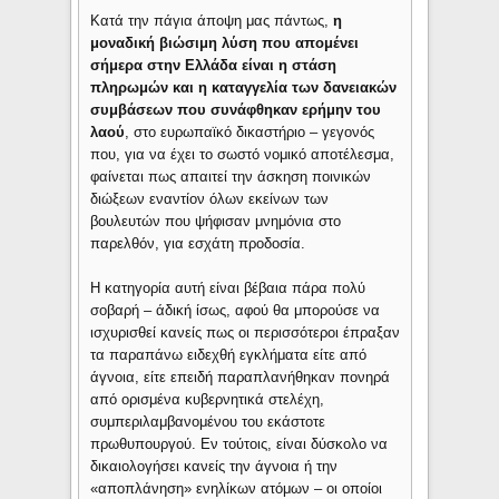
Κατά την πάγια άποψη μας πάντως,
η
μοναδική βιώσιμη λύση που απομένει
σήμερα στην Ελλάδα είναι η στάση
πληρωμών και η καταγγελία των δανειακών
συμβάσεων που συνάφθηκαν ερήμην του
λαού
, στο ευρωπαϊκό δικαστήριο – γεγονός
που, για να έχει το σωστό νομικό αποτέλεσμα,
φαίνεται πως απαιτεί την άσκηση ποινικών
διώξεων εναντίον όλων εκείνων των
βουλευτών που ψήφισαν μνημόνια στο
παρελθόν, για εσχάτη προδοσία.
Η κατηγορία αυτή είναι βέβαια πάρα πολύ
σοβαρή – άδική ίσως, αφού θα μπορούσε να
ισχυρισθεί κανείς πως οι περισσότεροι έπραξαν
τα παραπάνω ειδεχθή εγκλήματα είτε από
άγνοια, είτε επειδή παραπλανήθηκαν πονηρά
από ορισμένα κυβερνητικά στελέχη,
συμπεριλαμβανομένου του εκάστοτε
πρωθυπουργού. Εν τούτοις, είναι δύσκολο να
δικαιολογήσει κανείς την άγνοια ή την
«αποπλάνηση» ενηλίκων ατόμων – οι οποίοι