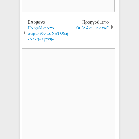
Επόμενο
Προηγούμενο
Παιχνίδια από
Οι "Α-λουμινάτοι"
παρελθόν με ΝΑΤΟϊκή
«αλληλεγγύη»