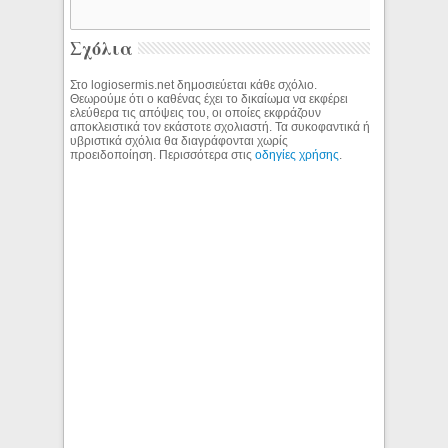
Σχόλια
Στο logiosermis.net δημοσιεύεται κάθε σχόλιο.
Θεωρούμε ότι ο καθένας έχει το δικαίωμα να εκφέρει
ελεύθερα τις απόψεις του, οι οποίες εκφράζουν
αποκλειστικά τον εκάστοτε σχολιαστή. Τα συκοφαντικά ή
υβριστικά σχόλια θα διαγράφονται χωρίς
προειδοποίηση. Περισσότερα στις
οδηγίες χρήσης
.