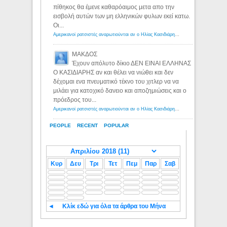
πίθηκος θα έμενε καθαρόαιμος μετα απο την
εισβολή αυτών των μη ελληνικών φυλων εκεί κατω.
Οι...
Αμερικανοί ρατσιστές αναρωτιούνται αν ο Ηλίας Κασιδιάρης ανήκει στη λευκή φυλή... - Λόγιος Ερμής
ΜΑΚΔΟΣ
Έχουν απόλυτο δίκιο ΔΕΝ ΕΙΝΑΙ ΕΛΛΗΝΑΣ
Ο ΚΑΣΙΔΙΑΡΗΣ αν και θέλει να νιώθει και δεν
δέχομαι ενα πνευματικό τέκνο του χιτλερ να να
μιλάει για κατοχικό δανειο και αποζημιώσεις και ο
πρόεδρος του...
Αμερικανοί ρατσιστές αναρωτιούνται αν ο Ηλίας Κασιδιάρης ανήκει στη λευκή φυλή... - Λόγιος Ερμής
PEOPLE
RECENT
POPULAR
Κυρ
Δευ
Τρι
Τετ
Πεμ
Παρ
Σαβ
◄
Κλίκ εδώ για όλα τα άρθρα του Μήνα