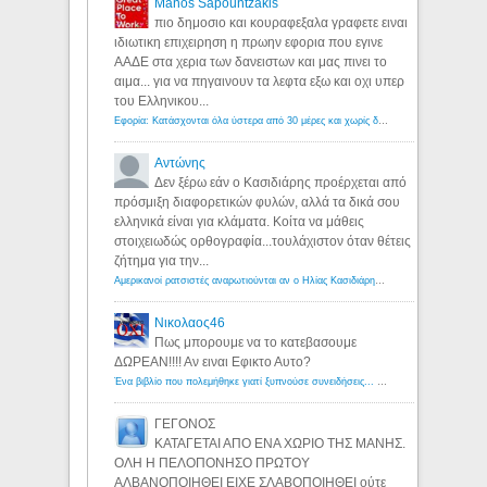
Manos Sapountzakis
πιο δημοσιο και κουραφεξαλα γραφετε ειναι
ιδιωτικη επιχειρηση η πρωην εφορια που εγινε
ΑΑΔΕ στα χερια των δανειστων και μας πινει το
αιμα... για να πηγαινουν τα λεφτα εξω και οχι υπερ
του Ελληνικου...
Εφορία: Κατάσχονται όλα ύστερα από 30 μέρες και χωρίς δικαστικές αποφάσεις - Λόγιος Ερμής
Αντώνης
Δεν ξέρω εάν ο Κασιδιάρης προέρχεται από
πρόσμιξη διαφορετικών φυλών, αλλά τα δικά σου
ελληνικά είναι για κλάματα. Κοίτα να μάθεις
στοιχειωδώς ορθογραφία...τουλάχιστον όταν θέτεις
ζήτημα για την...
Αμερικανοί ρατσιστές αναρωτιούνται αν ο Ηλίας Κασιδιάρης ανήκει στη λευκή φυλή... - Λόγιος Ερμής
Νικολαος46
Πως μπορουμε να το κατεβασουμε
ΔΩΡΕΑΝ!!!! Αν ειναι Εφικτο Αυτο?
Ένα βιβλίο που πολεμήθηκε γιατί ξυπνούσε συνειδήσεις... - Λόγιος Ερμής | Η γνώση ξεκινάει με την αναζήτηση...
ΓΕΓΟΝΟΣ
ΚΑΤΑΓΕΤΑΙ ΑΠΟ ΕΝΑ ΧΩΡΙΟ ΤΗΣ ΜΑΝΗΣ.
ΟΛΗ Η ΠΕΛΟΠΟΝΗΣΟ ΠΡΩΤΟΥ
ΑΛΒΑΝΟΠΟΙΗΘΕΙ ΕΙΧΕ ΣΛΑΒΟΠΟΙΗΘΕΙ ούτε