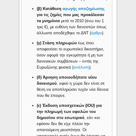
(β) Κατάθεση
αγωγής αποζημίωσης
για τις ζημίες που μας προκάλεσαν
τα μνημόνια
μετά το 2010 (άνω του 1
τρις €), με ευθύνη των δανειστών όπως
άλλωστε αποδέχθηκε το ΔΝΤ (
άρθρο
).
(γ) Στάση πληρωμών
έως ότου
αποφασίσει το ευρωπαϊκό δικαστήριο,
όσον αφορά την εγκυρότητα ή μη των
δανειακών συμβάσεων – εντός της
Ευρωζώνης φυσικά (
ανάλυση
).
(δ) Άρνηση οποιουδήποτε νέου
δανεισμού
, αφού η χώρα δεν είναι σε
θέση να αποπληρώσει τυχόν νέα δάνεια
που θα έπαιρνε.
(ε) Έκδοση υποσχετικών (IOU) για
την πληρωμή των οφειλών του
δημοσίου στο εσωτερικό
, εάν και
εφόσον δεν θα είχε πλέον την
απαιτούμενη ρευστότητα. Οι
υποσχετικές αυτές όμως θα έπρεπε να