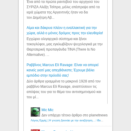
Ένα από τα πρώτα ραντεβού του αρχηγού του
ΣΥΡΙΖΑ Αλέξη Τσίπρα, μόλις επέστρεψε από τα
ιερά χώματα της Αργεντινής ήταν να δει
τον Δημήτρη Αβ...
Αίμα και δάκρυα πλέον η εναλλακτική για την
χώρα, αλλά ο μόνος δρόμος προς την ελευθερία!
Εγχώριο ολιγαρχικό σύστημα και ξένοι
τοκογλύφοι, μας εγκλωβίζουν ψυχολογικά με την
Θαρτσερική προπαγάνδα TINA (There Is No
Alternative). ...
Ραββίνος Marcus Eli Ravage: Είναι να απορεί
κανείς γιατί μας απεχθάνεστε; Έχουμε βάλει
εμπόδιο στην πρόοδό σας!
Δύο άρθρα γραμμένα το μακρινό 1928 από τον
ραββίνο Marcus Eli Ravage, αναπτύσουν τις
απόψεις του για το θέμα του αντισημιτισμού και
του μί...
Mic Mic
Δεν υπάρχει τέτοιο άρθρο στο planetnews
Λόγιος Ερμής | Η γνώση ξεκινάει με την αναζήτηση...: Ιδού οι 18 που χρωστούν 11 δις ευρώ!