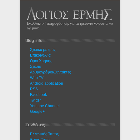
Εναλλακτική πληροφόρηση, για τα τρέχοντα γεγονότα και
όχι μόνο...
Blog info
Σχετικά με εμάς
Eπικοινωνία
Όροι Χρήσης
Σχόλια
Αρθρογράφοι/Συντάκτες
Web TV
Android application
RSS
Facebook
Twitter
Youtube Channel
Google+
Συνδέσεις
Ελληνικός Τύπος
Ξένος Τύπος