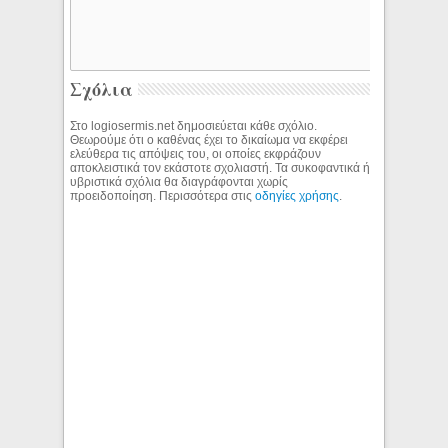
Σχόλια
Στο logiosermis.net δημοσιεύεται κάθε σχόλιο.
Θεωρούμε ότι ο καθένας έχει το δικαίωμα να εκφέρει
ελεύθερα τις απόψεις του, οι οποίες εκφράζουν
αποκλειστικά τον εκάστοτε σχολιαστή. Τα συκοφαντικά ή
υβριστικά σχόλια θα διαγράφονται χωρίς
προειδοποίηση. Περισσότερα στις
οδηγίες χρήσης
.