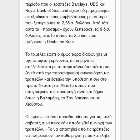
περίοδο που οι τράπεζες Barclays, UBS και
Royal Bank of Scotland είχαν ήδη προχωρήσει
σε εξωδικαστικούς συμβιβασμούς με αντίτιμο
που ξεπερνούσε τα 2,5δισ. δολάρια. Από τότε
αυτά τα «πρόστιμα» έχουν ξεπεράσει τα 9 δισ.
δολάρια, μεταξύ αυτών τα 2,5 δισ. που
πλήρωσε η Deutsche Bank.
Το τριμελές εφετείο όμως τώρα διαφώνησε με
την απόφαση κρίνοντας ότι οι μηνυτές
απέδειξαν και με το παραπάνω ότι υπέστησαν
ζημιά από την παρασκηνιακή συνεννόηση των
τραπεζών και έστειλε την υπόθεση πίσω στο
πρώτο δικαστήριο. Μεταξύ αυτών που
υπογράφουν την προσφυγή είναι και δήμοι
όπως η Βαλτιμόρη, το Σαν Ντιέγκο και το
Χιούστον.
Οι εφέτες ωστόσο προειδοποίησαν για τις πολύ
σοβαρές συνέπειες εάν αποδειχθεί η ενοχή των
τραπεζών. «Το να απαιτηθεί από τις τράπεζες
να πληρώσουν τον κάθε μηνυτή που κατέληξε