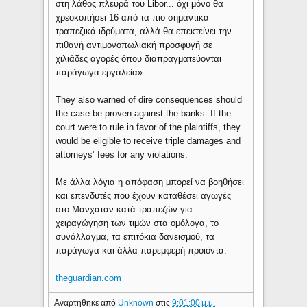
στη λάθος πλευρά του Libor... όχι μόνο θα
χρεοκοπήσει 16 από τα πιο σημαντικά
τραπεζικά ιδρύματα, αλλά θα επεκτείνει την
πιθανή αντιμονοπωλιακή προσφυγή σε
χιλιάδες αγορές όπου διαπραγματεύονται
παράγωγα εργαλεία»
They also warned of dire consequences should
the case be proven against the banks. If the
court were to rule in favor of the plaintiffs, they
would be eligible to receive triple damages and
attorneys’ fees for any violations.
Με άλλα λόγια η απόφαση μπορεί να βοηθήσει
και επενδυτές που έχουν καταθέσει αγωγές
στο Μανχάταν κατά τραπεζών για
χειραγώγηση των τιμών στα ομόλογα, το
συνάλλαγμα, τα επιτόκια δανεισμού, τα
παράγωγα και άλλα παρεμφερή προιόντα.
theguardian.com
Αναρτήθηκε από
Unknown
στις
9:01:00 μ.μ.