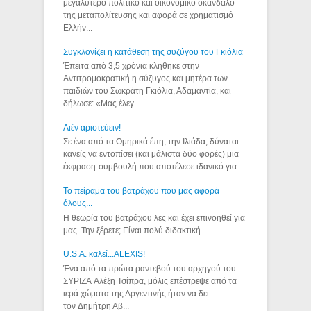
μεγαλύτερο πολιτικό και οικονομικό σκάνδαλο
της μεταπολίτευσης και αφορά σε χρηματισμό
Ελλήν...
Συγκλονίζει η κατάθεση της συζύγου του Γκιόλια
Έπειτα από 3,5 χρόνια κλήθηκε στην
Αντιτρομοκρατική η σύζυγος και μητέρα των
παιδιών του Σωκράτη Γκιόλια, Αδαμαντία, και
δήλωσε: «Μας έλεγ...
Aιέν αριστεύειν!
Σε ένα από τα Ομηρικά έπη, την Ιλιάδα, δύναται
κανείς να εντοπίσει (και μάλιστα δύο φορές) μια
έκφραση-συμβουλή που αποτέλεσε ιδανικό για...
Το πείραμα του βατράχου που μας αφορά
όλους...
Η θεωρία του βατράχου λες και έχει επινοηθεί για
μας. Την ξέρετε; Είναι πολύ διδακτική.
U.S.A. καλεί...ALEXIS!
Ένα από τα πρώτα ραντεβού του αρχηγού του
ΣΥΡΙΖΑ Αλέξη Τσίπρα, μόλις επέστρεψε από τα
ιερά χώματα της Αργεντινής ήταν να δει
τον Δημήτρη Αβ...