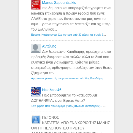
Manos Sapountzakis
πιο δημοσιο και κουραφεξαλα γραφετε ειναι
ιδιωτικη επιχειρηση η πρωην εφορια που εγινε
ΑΑΔΕ στα χερια των δανειστων και μας πινει το
αιμα... για να πηγαινουν τα λεφτα εξω και οχι υπερ
του Ελληνικου...
Εφορία: Κατάσχονται όλα ύστερα από 30 μέρες και χωρίς δικαστικές αποφάσεις - Λόγιος Ερμής
Αντώνης
Δεν ξέρω εάν ο Κασιδιάρης προέρχεται από
πρόσμιξη διαφορετικών φυλών, αλλά τα δικά σου
ελληνικά είναι για κλάματα. Κοίτα να μάθεις
στοιχειωδώς ορθογραφία...τουλάχιστον όταν θέτεις
ζήτημα για την...
Αμερικανοί ρατσιστές αναρωτιούνται αν ο Ηλίας Κασιδιάρης ανήκει στη λευκή φυλή... - Λόγιος Ερμής
Νικολαος46
Πως μπορουμε να το κατεβασουμε
ΔΩΡΕΑΝ!!!! Αν ειναι Εφικτο Αυτο?
Ένα βιβλίο που πολεμήθηκε γιατί ξυπνούσε συνειδήσεις... - Λόγιος Ερμής | Η γνώση ξεκινάει με την αναζήτηση...
ΓΕΓΟΝΟΣ
ΚΑΤΑΓΕΤΑΙ ΑΠΟ ΕΝΑ ΧΩΡΙΟ ΤΗΣ ΜΑΝΗΣ.
ΟΛΗ Η ΠΕΛΟΠΟΝΗΣΟ ΠΡΩΤΟΥ