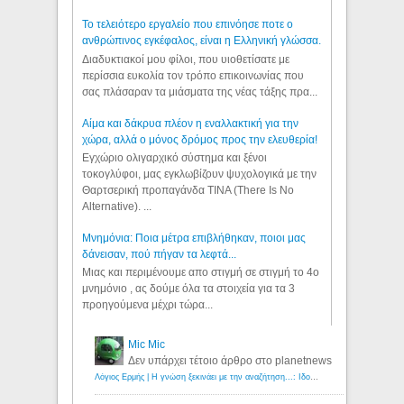
Το τελειότερο εργαλείο που επινόησε ποτε ο
ανθρώπινος εγκέφαλος, είναι η Ελληνική γλώσσα.
Διαδυκτιακοί μου φίλοι, που υιοθετίσατε με
περίσσια ευκολία τον τρόπο επικοινωνίας που
σας πλάσαραν τα μιάσματα της νέας τάξης πρα...
Αίμα και δάκρυα πλέον η εναλλακτική για την
χώρα, αλλά ο μόνος δρόμος προς την ελευθερία!
Εγχώριο ολιγαρχικό σύστημα και ξένοι
τοκογλύφοι, μας εγκλωβίζουν ψυχολογικά με την
Θαρτσερική προπαγάνδα TINA (There Is No
Alternative). ...
Μνημόνια: Ποια μέτρα επιβλήθηκαν, ποιοι μας
δάνεισαν, πού πήγαν τα λεφτά...
Μιας και περιμένουμε απο στιγμή σε στιγμή το 4ο
μνημόνιο , ας δούμε όλα τα στοιχεία για τα 3
προηγούμενα μέχρι τώρα...
Mic Mic
Δεν υπάρχει τέτοιο άρθρο στο planetnews
Λόγιος Ερμής | Η γνώση ξεκινάει με την αναζήτηση...: Ιδού οι 18 που χρωστούν 11 δις ευρώ!