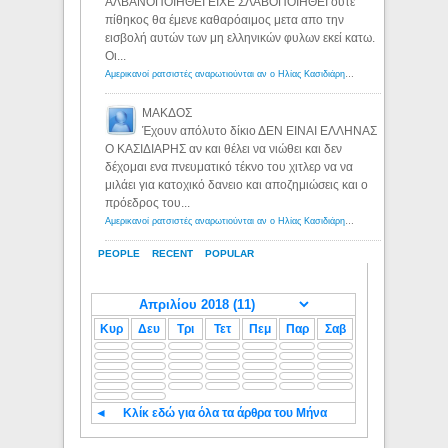
ΑΛΒΑΝΟΠΟΙΗΘΕΙ ΕΙΧΕ ΣΛΑΒΟΠΟΙΗΘΕΙ ούτε
πίθηκος θα έμενε καθαρόαιμος μετα απο την
εισβολή αυτών των μη ελληνικών φυλων εκεί κατω.
Οι...
Αμερικανοί ρατσιστές αναρωτιούνται αν ο Ηλίας Κασιδιάρης ανήκει στη λευκή φυλή... - Λόγιος Ερμής
ΜΑΚΔΟΣ
Έχουν απόλυτο δίκιο ΔΕΝ ΕΙΝΑΙ ΕΛΛΗΝΑΣ
Ο ΚΑΣΙΔΙΑΡΗΣ αν και θέλει να νιώθει και δεν
δέχομαι ενα πνευματικό τέκνο του χιτλερ να να
μιλάει για κατοχικό δανειο και αποζημιώσεις και ο
πρόεδρος του...
Αμερικανοί ρατσιστές αναρωτιούνται αν ο Ηλίας Κασιδιάρης ανήκει στη λευκή φυλή... - Λόγιος Ερμής
PEOPLE
RECENT
POPULAR
Κυρ
Δευ
Τρι
Τετ
Πεμ
Παρ
Σαβ
◄
Κλίκ εδώ για όλα τα άρθρα του Μήνα