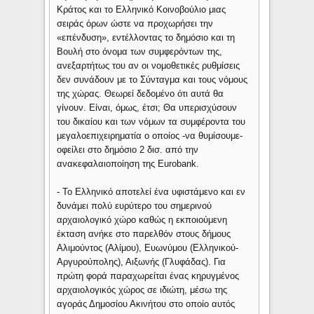
Κράτος και το Ελληνικό Κοινοβούλιο μιας
σειράς όρων ώστε να προχωρήσει την
«επένδυση», εντέλλοντας το δημόσιο και τη
Βουλή στο όνομα των συμφερόντων της,
ανεξαρτήτως του αν οι νομοθετικές ρυθμίσεις
δεν συνάδουν με το Σύνταγμα και τους νόμους
της χώρας. Θεωρεί δεδομένο ότι αυτά θα
γίνουν. Είναι, όμως, έτσι; Θα υπερισχύσουν
του δικαίου και των νόμων τα συμφέροντα του
μεγαλοεπιχειρηματία ο οποίος -να θυμίσουμε-
οφείλει στο δημόσιο 2 δισ. από την
ανακεφαλαιοποίηση της Eurobank.
- Το Ελληνικό αποτελεί ένα υφιστάμενο και εν
δυνάμει πολύ ευρύτερο του σημερινού
αρχαιολογικό χώρο καθώς η εκποιούμενη
έκταση ανήκε στο παρελθόν στους δήμους
Αλιμούντος (Αλίμου), Ευωνύμου (Ελληνικού-
Αργυρούπολης), Αιξωνής (Γλυφάδας). Για
πρώτη φορά παραχωρείται ένας κηρυγμένος
αρχαιολογικός χώρος σε ιδιώτη, μέσω της
αγοράς Δημοσίου Ακινήτου στο οποίο αυτός