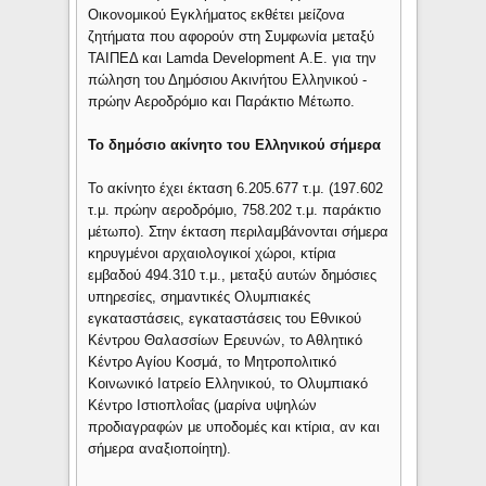
Οικονομικού Εγκλήματος εκθέτει μείζονα
ζητήματα που αφορούν στη Συμφωνία μεταξύ
ΤΑΙΠΕΔ και Lamda Development Α.Ε. για την
πώληση του Δημόσιου Ακινήτου Ελληνικού -
πρώην Αεροδρόμιο και Παράκτιο Μέτωπο.
Το δημόσιο ακίνητο του Ελληνικού σήμερα
Το ακίνητο έχει έκταση 6.205.677 τ.μ. (197.602
τ.μ. πρώην αεροδρόμιο, 758.202 τ.μ. παράκτιο
μέτωπο). Στην έκταση περιλαμβάνονται σήμερα
κηρυγμένοι αρχαιολογικοί χώροι, κτίρια
εμβαδού 494.310 τ.μ., μεταξύ αυτών δημόσιες
υπηρεσίες, σημαντικές Ολυμπιακές
εγκαταστάσεις, εγκαταστάσεις του Εθνικού
Κέντρου Θαλασσίων Ερευνών, το Αθλητικό
Κέντρο Αγίου Κοσμά, το Μητροπολιτικό
Κοινωνικό Ιατρείο Ελληνικού, το Ολυμπιακό
Κέντρο Ιστιοπλοΐας (μαρίνα υψηλών
προδιαγραφών με υποδομές και κτίρια, αν και
σήμερα αναξιοποίητη).