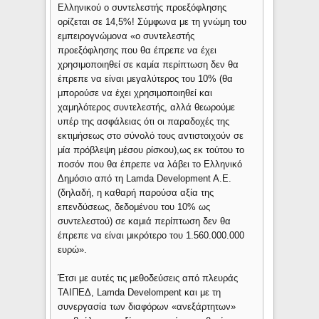
Ελληνικού ο συντελεστής προεξόφλησης
ορίζεται σε 14,5%! Σύμφωνα με τη γνώμη του
εμπειρογνώμονα «ο συντελεστής
προεξόφλησης που θα έπρεπε να έχει
χρησιμοποιηθεί σε καμία περίπτωση δεν θα
έπρεπε να είναι μεγαλύτερος του 10% (θα
μπορούσε να έχει χρησιμοποιηθεί και
χαμηλότερος συντελεστής, αλλά θεωρούμε
υπέρ της ασφάλειας ότι οι παραδοχές της
εκτιμήσεως στο σύνολό τους αντιστοιχούν σε
μία πρόβλεψη μέσου ρίσκου),ως εκ τούτου το
ποσόν που θα έπρεπε να λάβει το Ελληνικό
Δημόσιο από τη Lamda Development A.E.
(δηλαδή, η καθαρή παρούσα αξία της
επενδύσεως, δεδομένου του 10% ως
συντελεστού) σε καμιά περίπτωση δεν θα
έπρεπε να είναι μικρότερο του 1.560.000.000
ευρώ».
Έτσι με αυτές τις μεθοδεύσεις από πλευράς
ΤΑΙΠΕΔ, Lamda Develompent και με τη
συνεργασία των διαφόρων «ανεξάρτητων»