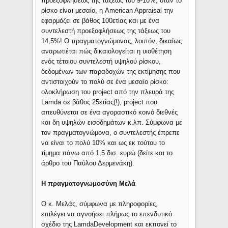
προεξοφλήσεως της τάξεως του 9-10%, όταν το
ρίσκο είναι μεσαίο, η American Appraisal την
εφαρμόζει σε βάθος 100ετίας και με ένα
συντελεστή προεξοφλήσεως της τάξεως του
14,5%! Ο πραγματογνώμονας, λοιπόν, δικαίως
αναρωτιέται πώς δικαιολογείται η υιοθέτηση
ενός τέτοιου συντελεστή υψηλού ρίσκου,
δεδομένων των παραδοχών της εκτίμησης που
αντιστοιχούν το πολύ σε ένα μεσαίο ρίσκο:
ολοκλήρωση του project από την πλευρά της
Lamda σε βάθος 25ετίας(!), project που
απευθύνεται σε ένα αγοραστικό κοινό διεθνές
και δη υψηλών εισοδημάτων κ.λπ. Σύμφωνα με
τον πραγματογνώμονα, ο συντελεστής έπρεπε
να είναι το πολύ 10% και ως εκ τούτου το
τίμημα πάνω από 1,5 δισ. ευρώ (δείτε και το
άρθρο του Παύλου Δερμενάκη).
Η πραγματογνωμοσύνη Μελά
Ο κ. Μελάς, σύμφωνα με πληροφορίες,
επιλέγει να αγνοήσει πλήρως το επενδυτικό
σχέδιο της LamdaDevelopment και εκπονεί το