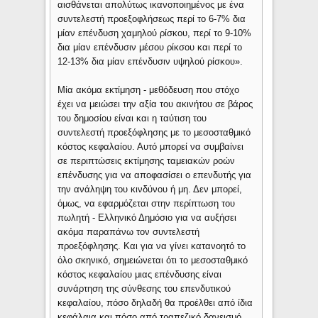
αισθάνεται απολύτως ικανοποιημένος με ένα
συντελεστή προεξοφλήσεως περί το 6-7% δια
μίαν επένδυση χαμηλού ρίσκου, περί το 9-10%
δια μίαν επένδυσιν μέσου ρίκσου και περί το
12-13% δια μίαν επένδυσιν υψηλού ρίσκου».
Μία ακόμα εκτίμηση - μεθόδευση που στόχο
έχει να μειώσει την αξία του ακινήτου σε βάρος
του δημοσίου είναι και η ταύτιση του
συντελεστή προεξόφλησης με το μεσοσταθμικό
κόστος κεφαλαίου. Αυτό μπορεί να συμβαίνει
σε περιπτώσεις εκτίμησης ταμειακών ροών
επένδυσης για να αποφασίσει ο επενδυτής για
την ανάληψη του κινδύνου ή μη. Δεν μπορεί,
όμως, να εφαρμόζεται στην περίπτωση του
πωλητή - Ελληνικό Δημόσιο για να αυξήσει
ακόμα παραπάνω τον συντελεστή
προεξόφλησης. Και για να γίνει κατανοητό το
όλο σκηνικό, σημειώνεται ότι το μεσοσταθμικό
κόστος κεφαλαίου μιας επένδυσης είναι
συνάρτηση της σύνθεσης του επενδυτικού
κεφαλαίου, πόσο δηλαδή θα προέλθει από ίδια
κεφάλαια και πόσο από τραπεζικό δανεισμό