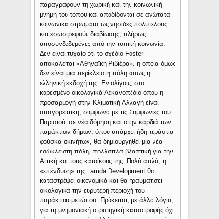
παραγράφουν τη χωρική και την κοινωνική
μνήμη του τόπου και αποδίδονται σε ανώτατα
κοινωνικά στρώματα ως νησίδες πολυτελούς
και εσωστρεφούς διαβίωσης, πλήρως
αποσυνδεδεμένες από την τοπική κοινωνία.
Δεν είναι τυχαίο ότι το σχέδιο Foster
αποκαλείται «Αθηναϊκή Ριβιέρα», η οποία όμως
δεν είναι μια περίκλειστη πόλη όπως η
ελληνική εκδοχή της. Εν ολίγοις, στο
κορεσμένο οικολογικά Λεκανοπέδιο όπου η
προσαρμογή στην Κλιματική Αλλαγή είναι
απαγορευτική, σύμφωνα με τις Συμφωνίες του
Παρισιού, σε νέα δόμηση και στην καρδιά των
παράκτιων δήμων, όπου υπάρχει ήδη τεράστια
φούσκα ακινήτων, θα δημιουργηθεί μια νέα
εσώκλειστη πόλη, πολλαπλά βλαπτική για την
Αττική και τους κατοίκους της. Πολύ απλά, η
«επένδυση» της Lamda Development θα
καταστρέψει οικονομικά και θα τραυματίσει
οικολογικά την ευρύτερη περιοχή του
παράκτιου μετώπου. Πρόκειται, με άλλα λόγια,
για τη μνημονιακή στρατηγική καταστροφής όχι