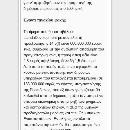
για ν’ αμφισβητήσουν την υφαρπαγή της
δημόσιας περιουσίας στο Ελληνικό.
Έναντι πινακίου φακής
Το τίμημα που θα καταβάλει η
LamdaDevelopment με συντελεστή
προεξόφλησης 14,5(!) είναι 600.000.000 ευρώ,
ενώ, σύμφωνα με την αναλυτική αποτίμηση του
πραγματογνώμονα, η πραγματική αξία είναι
2,5 φορές υψηλότερη, δηλαδή 1,5 δισ.ευρώ.
Από αυτό το ποσόν πρέπει να αφαιρεθεί το
κόστος μετεγκατάστασης των δημόσιων
υπηρεσιών που υπολογίζεται (υποτιμημένα) σε
135.000.000 ευρώ, το κόστος υπογειοποίησης
της Ποσειδώνος, που εξ όσων γνωρίζουμε θα
καλυφθεί από το δημόσιο, η αξία (αν μπορεί να
υπάρξει οικονομική αποτίμηση!) των μνημείων
και διατηρητέων κτιρίων, η αξία της υψηλών
προδιαγραφών μαρίνας και των Ολυμπιακών
Εγκαταστάσεων. Εν ολίγοις, αν όλα τα
παραπάνω αφαιρεθούν θα πρόκειται για ένα