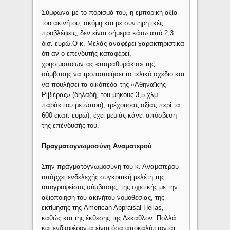
Σύμφωνα με το πόρισμά του, η εμπορική αξία
του ακινήτου, ακόμη και με συντηρητικές
προβλέψεις, δεν είναι σήμερα κάτω από 2,3
δισ. ευρώ.Ο κ. Μελάς αναφέρει χαρακτηριστικά
ότι αν ο επενδυτής καταφέρει,
χρησιμοποιώντας «παραθυράκια» της
σύμβασης να τροποποιήσει το τελικό σχέδιο και
να πουλήσει τα οικόπεδα της «Αθηναϊκής
Ριβιέρας» (δηλαδή, του μήκους 3,5 χλμ.
παράκτιου μετώπου), τρέχουσας αξίας περί τα
600 εκατ. ευρώ), έχει μεμιάς κάνει απόσβεση
της επένδυσής του.
Πραγματογνωμοσύνη Αναματερού
Στην πραγματογνωμοσύνη του κ. Αναματερού
υπάρχει ενδελεχής συγκριτική μελέτη της
υπογραφείσας σύμβασης, της σχετικής με την
αξιοποίηση του ακινήτου νομοθεσίας, της
εκτίμησης της American Appraisal Hellas,
καθώς και της έκθεσης της Δέκαθλον. Πολλά
και ενδιαφέροντα είναι όσα αποκαλύπτονται