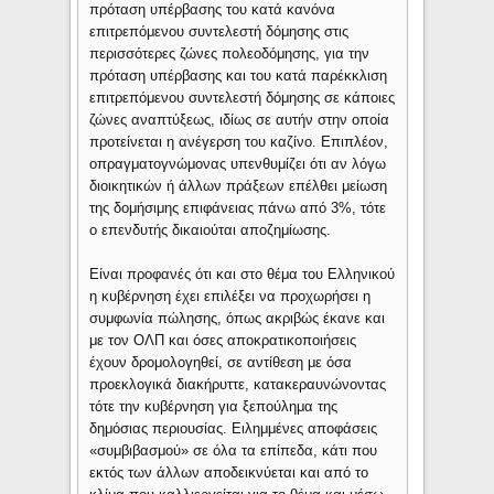
πρόταση υπέρβασης του κατά κανόνα
επιτρεπόμενου συντελεστή δόμησης στις
περισσότερες ζώνες πολεοδόμησης, για την
πρόταση υπέρβασης και του κατά παρέκκλιση
επιτρεπόμενου συντελεστή δόμησης σε κάποιες
ζώνες αναπτύξεως, ιδίως σε αυτήν στην οποία
προτείνεται η ανέγερση του καζίνο. Επιπλέον,
οπραγματογνώμονας υπενθυμίζει ότι αν λόγω
διοικητικών ή άλλων πράξεων επέλθει μείωση
της δομήσιμης επιφάνειας πάνω από 3%, τότε
ο επενδυτής δικαιούται αποζημίωσης.
Είναι προφανές ότι και στο θέμα του Ελληνικού
η κυβέρνηση έχει επιλέξει να προχωρήσει η
συμφωνία πώλησης, όπως ακριβώς έκανε και
με τον ΟΛΠ και όσες αποκρατικοποιήσεις
έχουν δρομολογηθεί, σε αντίθεση με όσα
προεκλογικά διακήρυττε, κατακεραυνώνοντας
τότε την κυβέρνηση για ξεπούλημα της
δημόσιας περιουσίας. Ειλημμένες αποφάσεις
«συμβιβασμού» σε όλα τα επίπεδα, κάτι που
εκτός των άλλων αποδεικνύεται και από το