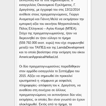
Βενιζέλου) και τα τότε δημοσιεύματα, ο
εισαγγελέας Οικονομικού Εγκλήματος, Γ.
Δραγάτσης, με έγγραφό του στις 13/11/2014
ανέθεσε στους πραγματογνώμονες, Γιώργο
Αναματερό και Γιάννη Μελά να εκτιμήσουν την
εμπορική αξία του ακινήτου Μητροπολιτικός
Πόλος Ελληνικού – Αγίου Κοσμά (ΜΠΕΑ).
Στόχο της πραγματογνωμοσύνης, ήταν να
διερευνηθεί αν ήταν εύλογο το τίμημα
(559.792.000 εκατ. ευρώ) που είχε συμφωνηθεί
μεταξύ του ΤΑΙΠΕΔ και της LamdaDevelopment
και το οποίο βασίστηκε στην εκτίμηση του οίκου
AmericanAppraisalHellasLtd.
Οι δύο πραγματογνωμοσύνες παραδόθηκαν
στον αρμόδιο εισαγγελέα το Σεπτέμβριο του
2015. Αξίζει να σημειωθεί ότι προκαλεί
ερωτηματικά η -σύμφωνα με ασφαλείς
πληροφορίες- απόφαση του κ. Δραγάτση, να
αναθέσει στη συνέχεια σε άλλους
πραγματογνώμονες να εκπονήσουν δύο νέες
εκτιμήσεις, οι οποίες δεν είναι γνωστό αν έχουν
ολοκληρωθεί. Εκτός από το τίμημα, τα