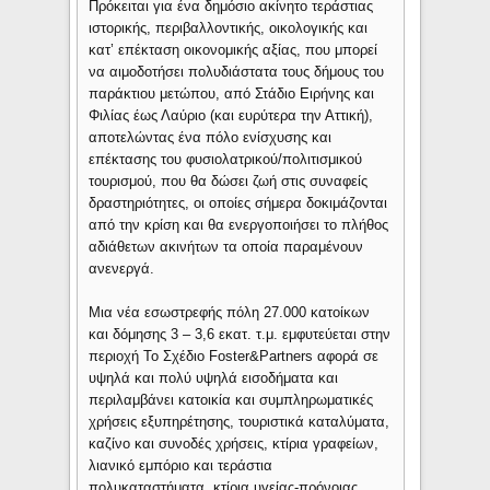
Πρόκειται για ένα δημόσιο ακίνητο τεράστιας
ιστορικής, περιβαλλοντικής, οικολογικής και
κατ’ επέκταση οικονομικής αξίας, που μπορεί
να αιμοδοτήσει πολυδιάστατα τους δήμους του
παράκτιου μετώπου, από Στάδιο Ειρήνης και
Φιλίας έως Λαύριο (και ευρύτερα την Αττική),
αποτελώντας ένα πόλο ενίσχυσης και
επέκτασης του φυσιολατρικού/πολιτισμικού
τουρισμού, που θα δώσει ζωή στις συναφείς
δραστηριότητες, οι οποίες σήμερα δοκιμάζονται
από την κρίση και θα ενεργοποιήσει το πλήθος
αδιάθετων ακινήτων τα οποία παραμένουν
ανενεργά.
Μια νέα εσωστρεφής πόλη 27.000 κατοίκων
και δόμησης 3 – 3,6 εκατ. τ.μ. εμφυτεύεται στην
περιοχή Το Σχέδιο Foster&Partners αφορά σε
υψηλά και πολύ υψηλά εισοδήματα και
περιλαμβάνει κατοικία και συμπληρωματικές
χρήσεις εξυπηρέτησης, τουριστικά καταλύματα,
καζίνο και συνοδές χρήσεις, κτίρια γραφείων,
λιανικό εμπόριο και τεράστια
πολυκαταστήματα, κτίρια υγείας-πρόνοιας,