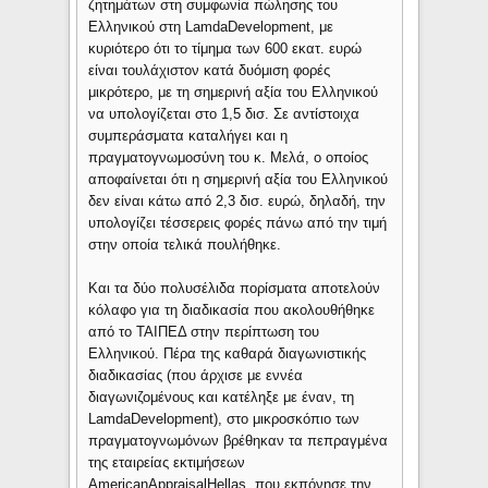
ζητημάτων στη συμφωνία πώλησης του
Ελληνικού στη LamdaDevelopment, με
κυριότερο ότι το τίμημα των 600 εκατ. ευρώ
είναι τουλάχιστον κατά δυόμιση φορές
μικρότερο, με τη σημερινή αξία του Ελληνικού
να υπολογίζεται στο 1,5 δισ. Σε αντίστοιχα
συμπεράσματα καταλήγει και η
πραγματογνωμοσύνη του κ. Μελά, ο οποίος
αποφαίνεται ότι η σημερινή αξία του Ελληνικού
δεν είναι κάτω από 2,3 δισ. ευρώ, δηλαδή, την
υπολογίζει τέσσερεις φορές πάνω από την τιμή
στην οποία τελικά πουλήθηκε.
Και τα δύο πολυσέλιδα πορίσματα αποτελούν
κόλαφο για τη διαδικασία που ακολουθήθηκε
από το ΤΑΙΠΕΔ στην περίπτωση του
Ελληνικού. Πέρα της καθαρά διαγωνιστικής
διαδικασίας (που άρχισε με εννέα
διαγωνιζομένους και κατέληξε με έναν, τη
LamdaDevelopment), στο μικροσκόπιο των
πραγματογνωμόνων βρέθηκαν τα πεπραγμένα
της εταιρείας εκτιμήσεων
AmericanAppraisalHellas, που εκπόνησε την