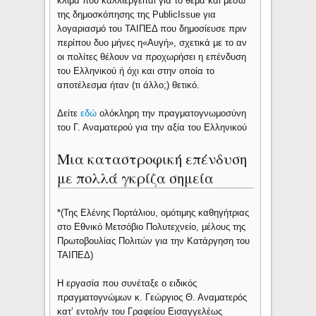
κλίμα που καλλιεργείται για το θέμα και μέσω
της δημοσκόπησης της PublicIssue για
λογαριασμό του ΤΑΙΠΕΔ που δημοσίευσε πριν
περίπου δυο μήνες η«Αυγή», σχετικά με το αν
οι πολίτες θέλουν να προχωρήσει η επένδυση
του Ελληνικού ή όχι και στην οποία το
αποτέλεσμα ήταν (τι άλλο;) θετικό.
Δείτε
εδώ
ολόκληρη την πραγματογνωμοσύνη
του Γ. Αναματερού για την αξία του Ελληνικού
Μια καταστροφική επένδυση
με πολλά γκρίζα σημεία
*(Της Ελένης Πορτάλιου, ομότιμης καθηγήτριας
στο Εθνικό Μετσόβιο Πολυτεχνείο, μέλους της
Πρωτοβουλίας Πολιτών για την Κατάργηση του
ΤΑΙΠΕΔ)
Η εργασία που συνέταξε ο ειδικός
πραγματογνώμων κ. Γεώργιος Θ. Αναματερός
κατ’ εντολήν του Γραφείου Εισαγγελέως