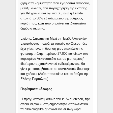
ζητήματα νομιμότητας που εγείρονται αφορούν,
μεταξύ άλλων, την παραχώρηση της έκτασης
για 99 χρόνια και όχι για 50, ενώ η Lamda
αποκτά το 30% εξ αδιαιρέτου της πλήρους
κυριότητας, κάτι που σημαίνει ότι ιδιοποιείται
δημόσιο ακίνητο.
Επίσης, Στρατηγική Μελέτη Περιβαλλοντικών
Επιπτώσεων, παρά τα σαφώς οριζόμενα, δεν
έχει γίνει, ενώ η δόμηση μιας περίκλειστης –
φυτευτής πόλης περίπου 27.000 κατοίκων στο
κορεσμένο Λεκανοπέδιο και σε μια περιοχή
ιδιαίτερου αρχαιολογικού ενδιαφέροντος, θα
γίνει με «υπερβάσεις» σε συντελεστές δόμησης
και χρήσεις (Δείτε παρακάτω και το άρθρο της
Ελένης Πορτάλιου).
Πορίσματα κόλαφος
Η πραγματογνωμοσύνη του κ. Αναμετερού, την
οποία φέρνουν στη δημοσιότητα αποκλειστικά
τα dikaiologitika.gr αναδεικνύει πληθώρα