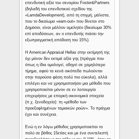
επενδυτική αξία του σεναρίου Foster&Partners
(δηλαδή του επενδυτικού σχεδίου της
«LamdaDevelopment), από τη στιγμή, μάλιστα,
που το δικαίωμα «earn-out» που δίνεται στο
Δημόσιο, είναι μάλλον αμελητέο (δικαίωμα 30%
επί αποδόσεων, αν ο επενδυτής πιάσει την
εξωπραγματική απόδοση του 15%).
Η American Appraisal Hellas στην εκτίμησή της
όχι μόνον δεν εκτιμά αξία γης (πράγμα που
όπως η ίδια ομολογεί, οδηγεί σε χαμηλότερο
τίμημα, αφού τα κενά οικόπεδα πωλούνται
στην παρούσα φάση πολύ πιο εύκολα), αλλά
επιλέγει και να χρησιμοποιήσει μια μέθοδο που
χρησιμοποιείται μόνον σε εν λειτουργία
επιχειρήσεις με επαρκή οικονομικά στοιχεία
(π.χ. ξενοδοχεία): τη «μέθοδο των
προεξοφλημένων ταμιακών ροών». Το πράγμα
έχει και συνέχεια.
Ενώ η εν λόγω μέθοδος χρησιμοποιείται το
πολύ σε βάθος 15ετίας και με ένα συντελεστή