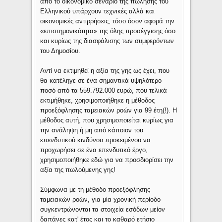
από το οικονομικό σενάριο της πώλησης του
Ελληνικού υπάρχουν τεχνικές αλλά και
οικονομικές αντιρρήσεις, τόσο όσον αφορά την
«επιστημονικότητα» της όλης προσέγγισης όσο
και κυρίως της διασφάλισης των συμφερόντων
του Δημοσίου.
Αντί να εκτιμηθεί η αξία της γης ως έχει, που
θα κατέληγε σε ένα σημαντικά υψηλότερο
ποσό από τα 559.792.000 ευρώ, που τελικά
εκτιμήθηκε, χρησιμοποιήθηκε η μέθοδος
προεξόφλησης ταμειακών ροών για 99 έτη(!). Η
μέθοδος αυτή, που χρησιμοποιείται κυρίως για
την ανάληψη ή μη από κάποιον του
επενδυτικού κινδύνου προκειμένου να
προχωρήσει σε ένα επενδυτικό έργο,
χρησιμοποιήθηκε εδώ για να προσδιορίσει την
αξία της πωλούμενης γης!
Σύμφωνα με τη μέθοδο προεξόφλησης
ταμειακών ροών, για μία χρονική περίοδο
συγκεντρώνονται τα στοιχεία εσόδων μείον
δαπάνες κατ' έτος και το καθαρό ετήσιο