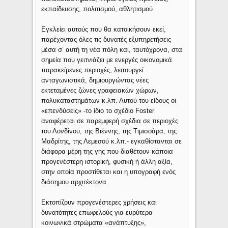
εκπαίδευσης, πολιτισμού, αθλητισμού.
Εγκλείει αυτούς που θα κατοικήσουν εκεί,
παρέχοντας όλες τις δυνατές εξυπηρετήσεις
μέσα σ’ αυτή τη νέα πόλη και, ταυτόχρονα, στα
σημεία που γειτνιάζει με ενεργές οικονομικά
παρακείμενες περιοχές, λειτουργεί
ανταγωνιστικά, δημιουργώντας νέες
εκτεταμένες ζώνες γραφειακών χώρων,
πολυκαταστημάτων κ.λπ. Αυτού του είδους οι
«επενδύσεις» -το ίδιο το σχέδιο Foster
αναφέρεται σε παρεμφερή σχέδια σε περιοχές
του Λονδίνου, της Βιέννης, της Τιμισοάρα, της
Μαδρίτης, της Λεμεσού κ.λπ.- εγκαθίστανται σε
διάφορα μέρη της γης που διαθέτουν κάποια
προγενέστερη ιστορική, φυσική ή άλλη αξία,
στην οποία προστίθεται και η υπογραφή ενός
διάσημου αρχιτέκτονα.
Εκτοπίζουν προγενέστερες χρήσεις και
δυνατότητες επωφελούς για ευρύτερα
κοινωνικά στρώματα «ανάπτυξης»,