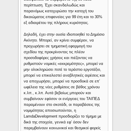
περίπτωση. Έχει σκανδαλωδώς και
παρανόμως κατοχυρώσει την κατοχή του
δικαιώματος επιφανείας για 99 έτη και το 30%
εξ αδιαιρέτου της πλήρους κυριότητας.
Δηλαδή, έχει στην ουσία ιδιοποιηθεί το Δημόσιο
Ακίνητο. Μπορεί, αν κρίνει συμφέρον, να
προχωρήσει σε τμηματική εφαρμογή του
σχεδίου της προκρίνοντας τις πλέον
προσοδοφόρες χρήσεις και πιέζοντας να
ρυθμιστούν νομικές «εκκρεμότητες», μπορεί να
μην ολοκληρώσει ποτέ το τεράστιο εργοτάξιο,
μπορεί να επικαλεστεί αναβλητικές αιρέσεις και
να αποχωρήσει, μπορεί να προσδοκά σε επ’
ωφέλεια της νέες ρυθμίσεις σε βάθος χρόνου
κ.λπ., κ.λπ. Αυτά βεβαίως μπορούν και
συμβαίνουν εφόσον οι ενέργειες του ΤΑΙΠΕΔ
παραμένουν στο σκοτάδι, οι παραβάσεις της
νομιμότητας αποσιωπούνται, η
LamdaDevelopment προσδιορίζει το τίμημα με
δικά της στοιχεία, γενικά εφ’ όσον δεν
παρεμβαίνουν κοινωνικοί και θεσμικοί φορείς