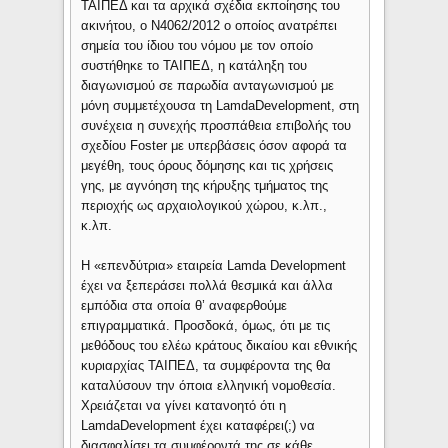
ΤΑΙΠΕΔ και τα αρχικά σχέδια εκποίησης του
ακινήτου, ο Ν4062/2012 ο οποίος ανατρέπει
σημεία του ίδιου του νόμου με τον οποίο
συστήθηκε το ΤΑΙΠΕΔ, η κατάληξη του
διαγωνισμού σε παρωδία ανταγωνισμού με
μόνη συμμετέχουσα τη LamdaDevelopment, στη
συνέχεια η συνεχής προσπάθεια επιβολής του
σχεδίου Foster με υπερβάσεις όσον αφορά τα
μεγέθη, τους όρους δόμησης και τις χρήσεις
γης, με αγνόηση της κήρυξης τμήματος της
περιοχής ως αρχαιολογικού χώρου, κ.λπ.,
κ.λπ.
Η «επενδύτρια» εταιρεία Lamda Development
έχει να ξεπεράσει πολλά θεσμικά και άλλα
εμπόδια στα οποία θ’ αναφερθούμε
επιγραμματικά. Προσδοκά, όμως, ότι με τις
μεθόδους του ελέω κράτους δικαίου και εθνικής
κυριαρχίας ΤΑΙΠΕΔ, τα συμφέροντα της θα
καταλύσουν την όποια ελληνική νομοθεσία.
Χρειάζεται να γίνει κατανοητό ότι η
LamdaDevelopment έχει καταφέρει(;) να
διασφαλίσει τα συμφέροντά της σε κάθε