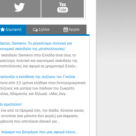
Δημοφιλή
Σχόλια
Αρχείο
κελος Siemens: Το μεγαλύτερο πολιτικό και
κονομικό σκάνδαλο της μεταπολίτευσης!
 σκάνδαλο Siemens στην Ελλάδα είναι ίσως το
γαλύτερο πολιτικό και οικονομικό σκάνδαλο της
ταπολίτευσης και αφορά σε χρηματισμό Ελλήν...
γκλονίζει η κατάθεση της συζύγου του Γκιόλια
ειτα από 3,5 χρόνια κλήθηκε στην Αντιτρομοκρατική
σύζυγος και μητέρα των παιδιών του Σωκράτη
ιόλια, Αδαμαντία, και δήλωσε: «Μας έλεγ...
έν αριστεύειν!
 ένα από τα Ομηρικά έπη, την Ιλιάδα, δύναται κανείς
 εντοπίσει (και μάλιστα δύο φορές) μια έκφραση-
μβουλή που αποτέλεσε ιδανικό για...
 πείραμα του βατράχου που μας αφορά όλους...