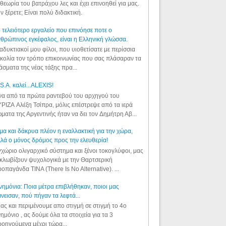
θεωρία του βατράχου λες και έχει επινοηθεί για μας.
ν ξέρετε; Είναι πολύ διδακτική.
 τελειότερο εργαλείο που επινόησε ποτε ο
θρώπινος εγκέφαλος, είναι η Ελληνική γλώσσα.
αδυκτιακοί μου φίλοι, που υιοθετίσατε με περίσσια
κολία τον τρόπο επικοινωνίας που σας πλάσαραν τα
άσματα της νέας τάξης πρα...
S.A. καλεί...ALEXIS!
α από τα πρώτα ραντεβού του αρχηγού του
ΡΙΖΑ Αλέξη Τσίπρα, μόλις επέστρεψε από τα ιερά
ματα της Αργεντινής ήταν να δει τον Δημήτρη Αβ...
μα και δάκρυα πλέον η εναλλακτική για την χώρα,
λά ο μόνος δρόμος προς την ελευθερία!
χώριο ολιγαρχικό σύστημα και ξένοι τοκογλύφοι, μας
κλωβίζουν ψυχολογικά με την Θαρτσερική
οπαγάνδα TINA (There Is No Alternative). ...
ημόνια: Ποια μέτρα επιβλήθηκαν, ποιοι μας
νεισαν, πού πήγαν τα λεφτά...
ας και περιμένουμε απο στιγμή σε στιγμή το 4ο
ημόνιο , ας δούμε όλα τα στοιχεία για τα 3
οηγούμενα μέχρι τώρα...