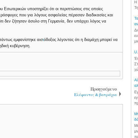
Η 
Τη
 Εσωτερικών υποστηρίζει ότι οι περιπτώσεις στις οποίες
 πρόσφυγες που για λόγους ασφαλείας πέρασαν διαδικασίες και
Το
ότι δεν ζήτησαν άσυλο στη Γερμανία, δεν υπάρχει λόγος να
αν
Δι
ευ
πάντως εμφανίστηκε αισ
ι
όδοξος λέγοντας ότι η διαμάχη μπορεί να
μι
υηδική κυβέρνηση.
U.
Έν
ΣΥ
χώ
Αί
αλ
Προηγούμενο
Εγ
Ελέφαντες & βατράχια
εγ
πρ
Μν
δά
Μι
μν
πρ