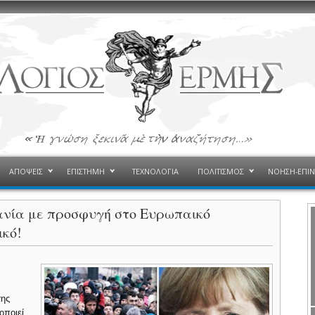
ΑΠΟΨΕΙΣ
ΕΠΙΣΤΗΜΗ
ΤΕΧΝΟΛΟΓΙΑ
ΠΟΛΙΤΙΣΜΟΣ
ΝΟΗΣΗ-ΕΠΙ
μανία με προσφυγή στο Ευρωπαικό
ικό!
της
οποιεί