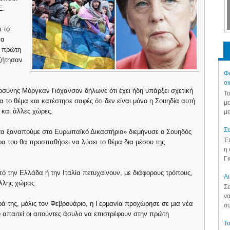
Ε.
ι το
να
 πρώτη
ζήτησαν
Φά
οι
σύνης Μόργκαν Γιόχανσον δήλωνε ότι έχει ήδη υπάρξει σχετική
Το
 το θέμα και κατέστησε σαφές ότι δεν είναι μόνο η Σουηδία αυτή
με
 και άλλες χώρες.
με
Συ
α τα ξαναπούμε στο Ευρωπαϊκό Δικαστήριο» διεμήνυσε ο Σουηδός
Έπ
ρα του θα προσπαθήσει να λύσει το θέμα δια μέσου της
η 
Γκ
την Ελλάδα ή την Ιταλία πετυχαίνουν, με διάφορους τρόπους,
Aι
λλης χώρας.
Σε
να
ρά της, μόλις τον Φεβρουάριο, η Γερμανία προχώρησε σε μια νέα
συ
ο απαιτεί οι αιτούντες άσυλο να επιστρέφουν στην πρώτη
Το