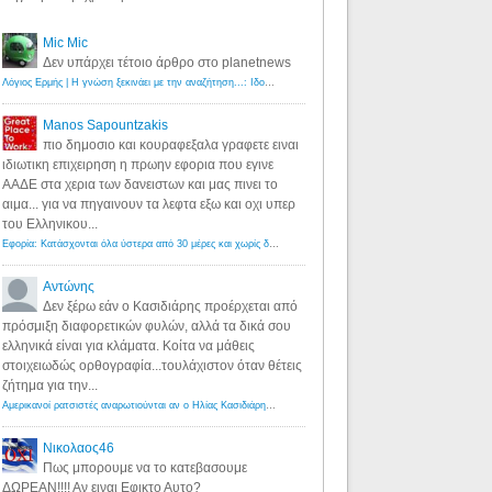
Mic Mic
Δεν υπάρχει τέτοιο άρθρο στο planetnews
Λόγιος Ερμής | Η γνώση ξεκινάει με την αναζήτηση...: Ιδού οι 18 που χρωστούν 11 δις ευρώ!
·
6 years ago
Manos Sapountzakis
πιο δημοσιο και κουραφεξαλα γραφετε ειναι
ιδιωτικη επιχειρηση η πρωην εφορια που εγινε
ΑΑΔΕ στα χερια των δανειστων και μας πινει το
αιμα... για να πηγαινουν τα λεφτα εξω και οχι υπερ
του Ελληνικου...
Εφορία: Κατάσχονται όλα ύστερα από 30 μέρες και χωρίς δικαστικές αποφάσεις - Λόγιος Ερμής
·
6 years ag
Αντώνης
Δεν ξέρω εάν ο Κασιδιάρης προέρχεται από
πρόσμιξη διαφορετικών φυλών, αλλά τα δικά σου
ελληνικά είναι για κλάματα. Κοίτα να μάθεις
στοιχειωδώς ορθογραφία...τουλάχιστον όταν θέτεις
ζήτημα για την...
Αμερικανοί ρατσιστές αναρωτιούνται αν ο Ηλίας Κασιδιάρης ανήκει στη λευκή φυλή... - Λόγιος Ερμής
·
7 yea
Νικολαος46
Πως μπορουμε να το κατεβασουμε
ΔΩΡΕΑΝ!!!! Αν ειναι Εφικτο Αυτο?