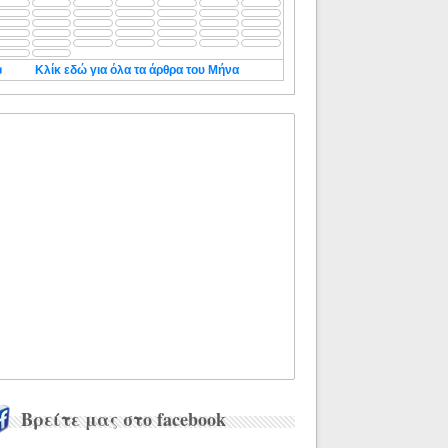
◄
Κλίκ εδώ για όλα τα άρθρα του Μήνα
Βρείτε μας στο facebook