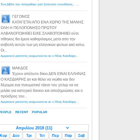
Ένα βιβλίο που πολεμήθηκε γιατί ξυπνούσε συνειδήσεις... - Λόγιος Ερμής | Η γνώση ξεκινάει με την αναζήτηση...
ΓΕΓΟΝΟΣ
ΚΑΤΑΓΕΤΑΙ ΑΠΟ ΕΝΑ ΧΩΡΙΟ ΤΗΣ ΜΑΝΗΣ.
ΟΛΗ Η ΠΕΛΟΠΟΝΗΣΟ ΠΡΩΤΟΥ
ΑΛΒΑΝΟΠΟΙΗΘΕΙ ΕΙΧΕ ΣΛΑΒΟΠΟΙΗΘΕΙ ούτε
πίθηκος θα έμενε καθαρόαιμος μετα απο την
εισβολή αυτών των μη ελληνικών φυλων εκεί κατω.
Οι...
Αμερικανοί ρατσιστές αναρωτιούνται αν ο Ηλίας Κασιδιάρης ανήκει στη λευκή φυλή... - Λόγιος Ερμής
·
8 yea
ΜΑΚΔΟΣ
Έχουν απόλυτο δίκιο ΔΕΝ ΕΙΝΑΙ ΕΛΛΗΝΑΣ
Ο ΚΑΣΙΔΙΑΡΗΣ αν και θέλει να νιώθει και δεν
δέχομαι ενα πνευματικό τέκνο του χιτλερ να να
μιλάει για κατοχικό δανειο και αποζημιώσεις και ο
πρόεδρος του...
Αμερικανοί ρατσιστές αναρωτιούνται αν ο Ηλίας Κασιδιάρης ανήκει στη λευκή φυλή... - Λόγιος Ερμής
·
8 yea
PEOPLE
RECENT
POPULAR
Κυρ
Δευ
Τρι
Τετ
Πεμ
Παρ
Σαβ