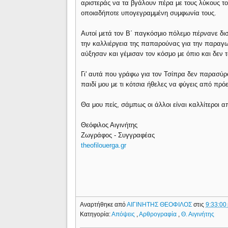
αριστεράς να τα βγάλουν πέρα με τους λύκους το
οποιαδήποτε υπογεγραμμένη συμφωνία τους.
Αυτοί μετά τον Β΄ παγκόσμιο πόλεμο πέρνανε δι
την καλλιέργεια της παπαρούνας για την παραγω
αύξησαν και γέμισαν τον κόσμο με όπιο και δεν 
Γι' αυτά που γράφω για τον Τσίπρα δεν παρασύρ
παιδί μου με τι κότσια ήθελες να φύγεις από πρ
Θα μου πείς, σάμπως οι άλλοι είναι καλλίτεροι 
Θεόφιλος Αιγινήτης
Ζωγράφος - Συγγραφέας
theofilouerga.gr
Αναρτήθηκε από
ΑΙΓΙΝΗΤΗΣ ΘΕΟΦΙΛΟΣ
στις
9:33:00 
Κατηγορία:
Απόψεις
,
Αρθρογραφία
,
Θ. Αιγινήτης