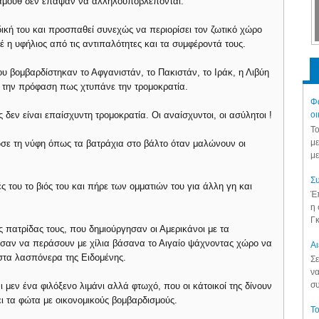
μαμούθ δεν έπαψαν να αλληλοϋποβλέπονται.
ική του και προσπαθεί συνεχώς να περιορίσει τον ζωτικό χώρο
 η υφήλιος από τις αντιπαλότητες και τα συμφέροντά τους.
ου βομβαρδίστηκαν το Αφγανιστάν, το Πακιστάν, το Ιράκ, η Λιβύη
με την πρόφαση πως χτυπάνε την τρομοκρατία.
Φά
 δεν είναι επαίσχυντη τρομοκρατία. Οι αναίσχυντοι, οι ασύλητοι !
οι
Το
με
σε τη νύφη όπως τα βατράχια στο βάλτο όταν μαλώνουν οι
με
Συ
ς του το βιός του και πήρε των ομματιών του για άλλη γη και
Έπ
η 
Γκ
 πατρίδας τους, που δημιούργησαν οι Αμερικάνοι με τα
σαν να περάσουν με χίλια βάσανα το Αιγαίο ψάχνοντας χώρο να
Aι
στα λασπόνερα της Ειδομένης.
Σε
να
συ
εν ένα φιλόξενο λιμάνι αλλά φτωχό, που οι κάτοικοί της δίνουν
ι τα φώτα με οικονομικούς βομβαρδισμούς.
Το