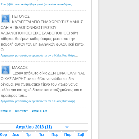
Ένα βιβλίο που πολεμήθηκε γιατί ξυπνούσε συνειδήσεις... - Λόγιος Ερμής | Η γνώση ξεκινάει με την αναζήτηση...
ΓΕΓΟΝΟΣ
ΚΑΤΑΓΕΤΑΙ ΑΠΟ ΕΝΑ ΧΩΡΙΟ ΤΗΣ ΜΑΝΗΣ.
ΟΛΗ Η ΠΕΛΟΠΟΝΗΣΟ ΠΡΩΤΟΥ
ΑΛΒΑΝΟΠΟΙΗΘΕΙ ΕΙΧΕ ΣΛΑΒΟΠΟΙΗΘΕΙ ούτε
πίθηκος θα έμενε καθαρόαιμος μετα απο την
εισβολή αυτών των μη ελληνικών φυλων εκεί κατω.
Οι...
Αμερικανοί ρατσιστές αναρωτιούνται αν ο Ηλίας Κασιδιάρης ανήκει στη λευκή φυλή... - Λόγιος Ερμής
·
8 yea
ΜΑΚΔΟΣ
Έχουν απόλυτο δίκιο ΔΕΝ ΕΙΝΑΙ ΕΛΛΗΝΑΣ
Ο ΚΑΣΙΔΙΑΡΗΣ αν και θέλει να νιώθει και δεν
δέχομαι ενα πνευματικό τέκνο του χιτλερ να να
μιλάει για κατοχικό δανειο και αποζημιώσεις και ο
πρόεδρος του...
Αμερικανοί ρατσιστές αναρωτιούνται αν ο Ηλίας Κασιδιάρης ανήκει στη λευκή φυλή... - Λόγιος Ερμής
·
8 yea
PEOPLE
RECENT
POPULAR
Κυρ
Δευ
Τρι
Τετ
Πεμ
Παρ
Σαβ