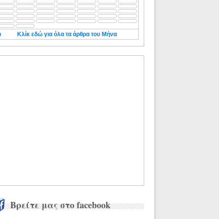
◄
Κλίκ εδώ για όλα τα άρθρα του Μήνα
Βρείτε μας στο facebook