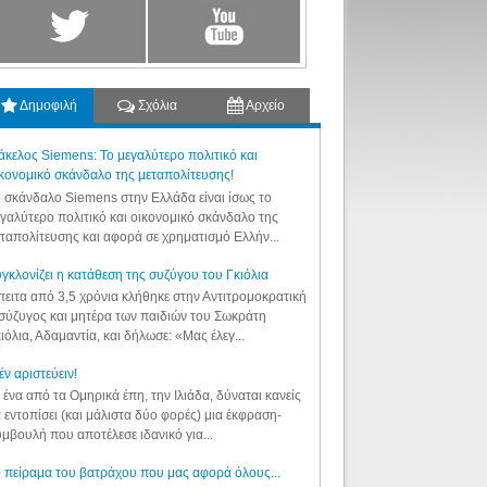
Δημοφιλή
Σχόλια
Αρχείο
κελος Siemens: Το μεγαλύτερο πολιτικό και
κονομικό σκάνδαλο της μεταπολίτευσης!
 σκάνδαλο Siemens στην Ελλάδα είναι ίσως το
γαλύτερο πολιτικό και οικονομικό σκάνδαλο της
ταπολίτευσης και αφορά σε χρηματισμό Ελλήν...
γκλονίζει η κατάθεση της συζύγου του Γκιόλια
ειτα από 3,5 χρόνια κλήθηκε στην Αντιτρομοκρατική
σύζυγος και μητέρα των παιδιών του Σωκράτη
ιόλια, Αδαμαντία, και δήλωσε: «Μας έλεγ...
έν αριστεύειν!
 ένα από τα Ομηρικά έπη, την Ιλιάδα, δύναται κανείς
 εντοπίσει (και μάλιστα δύο φορές) μια έκφραση-
μβουλή που αποτέλεσε ιδανικό για...
 πείραμα του βατράχου που μας αφορά όλους...