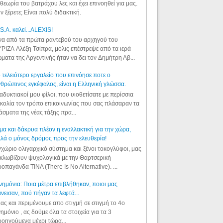
θεωρία του βατράχου λες και έχει επινοηθεί για μας.
ν ξέρετε; Είναι πολύ διδακτική.
S.A. καλεί...ALEXIS!
α από τα πρώτα ραντεβού του αρχηγού του
ΡΙΖΑ Αλέξη Τσίπρα, μόλις επέστρεψε από τα ιερά
ματα της Αργεντινής ήταν να δει τον Δημήτρη Αβ...
 τελειότερο εργαλείο που επινόησε ποτε ο
θρώπινος εγκέφαλος, είναι η Ελληνική γλώσσα.
αδυκτιακοί μου φίλοι, που υιοθετίσατε με περίσσια
κολία τον τρόπο επικοινωνίας που σας πλάσαραν τα
άσματα της νέας τάξης πρα...
μα και δάκρυα πλέον η εναλλακτική για την χώρα,
λά ο μόνος δρόμος προς την ελευθερία!
χώριο ολιγαρχικό σύστημα και ξένοι τοκογλύφοι, μας
κλωβίζουν ψυχολογικά με την Θαρτσερική
οπαγάνδα TINA (There Is No Alternative). ...
ημόνια: Ποια μέτρα επιβλήθηκαν, ποιοι μας
νεισαν, πού πήγαν τα λεφτά...
ας και περιμένουμε απο στιγμή σε στιγμή το 4ο
ημόνιο , ας δούμε όλα τα στοιχεία για τα 3
οηγούμενα μέχρι τώρα...