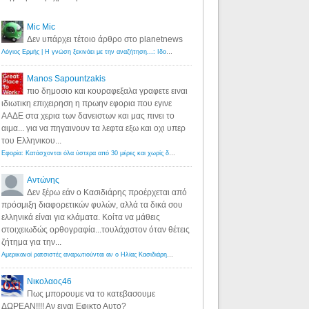
Mic Mic
Δεν υπάρχει τέτοιο άρθρο στο planetnews
Λόγιος Ερμής | Η γνώση ξεκινάει με την αναζήτηση...: Ιδού οι 18 που χρωστούν 11 δις ευρώ!
·
6 years ago
Manos Sapountzakis
πιο δημοσιο και κουραφεξαλα γραφετε ειναι
ιδιωτικη επιχειρηση η πρωην εφορια που εγινε
ΑΑΔΕ στα χερια των δανειστων και μας πινει το
αιμα... για να πηγαινουν τα λεφτα εξω και οχι υπερ
του Ελληνικου...
Εφορία: Κατάσχονται όλα ύστερα από 30 μέρες και χωρίς δικαστικές αποφάσεις - Λόγιος Ερμής
·
6 years ag
Αντώνης
Δεν ξέρω εάν ο Κασιδιάρης προέρχεται από
πρόσμιξη διαφορετικών φυλών, αλλά τα δικά σου
ελληνικά είναι για κλάματα. Κοίτα να μάθεις
στοιχειωδώς ορθογραφία...τουλάχιστον όταν θέτεις
ζήτημα για την...
Αμερικανοί ρατσιστές αναρωτιούνται αν ο Ηλίας Κασιδιάρης ανήκει στη λευκή φυλή... - Λόγιος Ερμής
·
7 yea
Νικολαος46
Πως μπορουμε να το κατεβασουμε
ΔΩΡΕΑΝ!!!! Αν ειναι Εφικτο Αυτο?