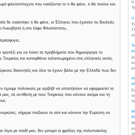
Η 
ρό φιλεύσπλαχνοι που νοιάζονται το τι θα φάνε, τι θα πιούνε και
Τη
U.
α δε νοιάστηκε τι θα φάνε, οι Έλληνες που έχασαν τις δουλειές
Έν
στο Λυκαβηττό ή στο λόφο Φιλοπάππου,.
ΣΥ
χώ
 πρόσφυγες.
Το
αν
 τραπέζι για να λύσει τα προβλήματα που δημιούργησε το
Δι
ης Τουρκίας και καταφθάνει ταλαιπωρημένο στις ελληνικές ακτές.
ευ
μι
ύρκους διακινητές και όλοι τα έχουν βάλει με την Ελλάδα πως δεν
Αί
αλ
δεν έχουμε πολιτικούς με αρ@@ να απαιτήσουν να εφαρμοστεί το
Εγ
τά μας, σε αντίθεση με τους Τούρκους που κάνανε ακόμα και τη
εγ
ους.
πρ
Μν
ναριώτες, σήμερα παίζουνε το ούτι και κάνανε την Ευρώπη να
δά
Μι
μν
ι λίγοι ρε παιδί μου, δεν μπορεί οι φράξιες της πολυποίκιλης
πρ