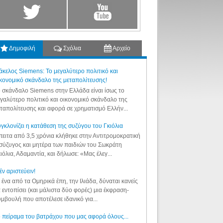
Δημοφιλή
Σχόλια
Αρχείο
κελος Siemens: Το μεγαλύτερο πολιτικό και
κονομικό σκάνδαλο της μεταπολίτευσης!
 σκάνδαλο Siemens στην Ελλάδα είναι ίσως το
γαλύτερο πολιτικό και οικονομικό σκάνδαλο της
ταπολίτευσης και αφορά σε χρηματισμό Ελλήν...
γκλονίζει η κατάθεση της συζύγου του Γκιόλια
ειτα από 3,5 χρόνια κλήθηκε στην Αντιτρομοκρατική
σύζυγος και μητέρα των παιδιών του Σωκράτη
ιόλια, Αδαμαντία, και δήλωσε: «Μας έλεγ...
έν αριστεύειν!
 ένα από τα Ομηρικά έπη, την Ιλιάδα, δύναται κανείς
 εντοπίσει (και μάλιστα δύο φορές) μια έκφραση-
μβουλή που αποτέλεσε ιδανικό για...
 πείραμα του βατράχου που μας αφορά όλους...