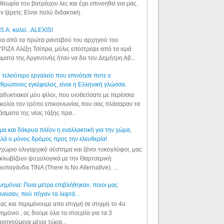
θεωρία του βατράχου λες και έχει επινοηθεί για μας.
ν ξέρετε; Είναι πολύ διδακτική.
S.A. καλεί...ALEXIS!
α από τα πρώτα ραντεβού του αρχηγού του
ΡΙΖΑ Αλέξη Τσίπρα, μόλις επέστρεψε από τα ιερά
ματα της Αργεντινής ήταν να δει τον Δημήτρη Αβ...
 τελειότερο εργαλείο που επινόησε ποτε ο
θρώπινος εγκέφαλος, είναι η Ελληνική γλώσσα.
αδυκτιακοί μου φίλοι, που υιοθετίσατε με περίσσια
κολία τον τρόπο επικοινωνίας που σας πλάσαραν τα
άσματα της νέας τάξης πρα...
μα και δάκρυα πλέον η εναλλακτική για την χώρα,
λά ο μόνος δρόμος προς την ελευθερία!
χώριο ολιγαρχικό σύστημα και ξένοι τοκογλύφοι, μας
κλωβίζουν ψυχολογικά με την Θαρτσερική
οπαγάνδα TINA (There Is No Alternative). ...
ημόνια: Ποια μέτρα επιβλήθηκαν, ποιοι μας
νεισαν, πού πήγαν τα λεφτά...
ας και περιμένουμε απο στιγμή σε στιγμή το 4ο
ημόνιο , ας δούμε όλα τα στοιχεία για τα 3
οηγούμενα μέχρι τώρα...