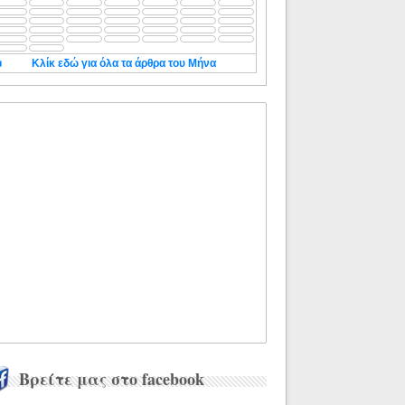
◄
Κλίκ εδώ για όλα τα άρθρα του Μήνα
Βρείτε μας στο facebook