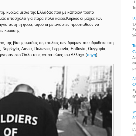
Η 
Τη
πη, κυρίως μέσω της Ελλάδας που με κάποιον τρόπο
α μας απασχολεί για πάρα πολύ καιρό.Κυρίως οι μάχες των
U.
βηγία αυτή τη φορά, αφού οι μετανάστες προσπαθούν να
Έν
ΣΥ
δες κρούσης.
χώ
n», της βίαιης ομάδας περιπολίας των δρόμων που ιδρύθηκε στη
Το
α, Νορβηγία, Δανία, Πολωνία, Γερμανία, Εσθονία, Ουγγαρία,
αν
ύργησαν στο Όσλο τους «στρατιώτες του Αλλάχ» (
πηγή
).
Δι
ευ
μι
Αί
αλ
Εγ
εγ
πρ
Μν
δά
Μι
μν
πρ