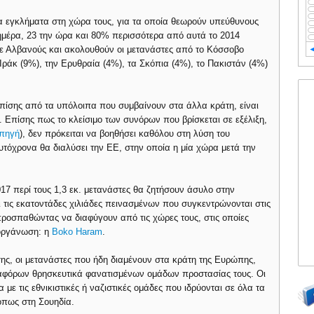
α εγκλήματα στη χώρα τους, για τα οποία θεωρούν υπεύθυνους
 ημέρα, 23 την ώρα και 80% περισσότερα από αυτά το 2014
σε Αλβανούς και ακολουθούν οι μετανάστες από το Κόσσοβο
 Ιράκ (9%), την Ερυθραία (4%), τα Σκόπια (4%), το Πακιστάν (4%)
πίσης από τα υπόλοιπα που συμβαίνουν στα άλλα κράτη, είναι
 Επίσης πως το κλείσιμο των συνόρων που βρίσκεται σε εξέλιξη,
πηγή
), δεν πρόκειται να βοηθήσει καθόλου στη λύση του
υτόχρονα θα διαλύσει την ΕΕ, στην οποία η μία χώρα μετά την
17 περί τους 1,3 εκ. μετανάστες θα ζητήσουν άσυλο στην
ι τις εκατοντάδες χιλιάδες πεινασμένων που συγκεντρώνονται στις
 προσπαθώντας να διαφύγουν από τις χώρες τους, στις οποίες
 οργάνωση: η
Boko Haram
.
σης, οι μετανάστες που ήδη διαμένουν στα κράτη της Ευρώπης,
διαφόρων θρησκευτικά φανατισμένων ομάδων προστασίας τους. Οι
ε τις εθνικιστικές ή ναζιστικές ομάδες που ιδρύονται σε όλα τα
όπως στη Σουηδία.