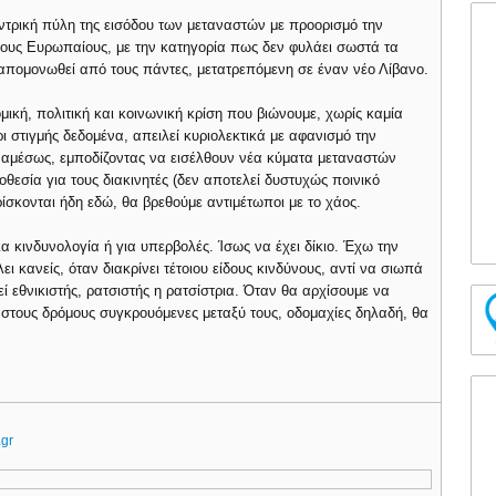
ντρική πύλη της εισόδου των μεταναστών με προορισμό την
 τους Ευρωπαίους, με την κατηγορία πως δεν φυλάει σωστά τα
απομονωθεί από τους πάντες, μετατρεπόμενη σε έναν νέο Λίβανο.
μική, πολιτική και κοινωνική κρίση που βιώνουμε, χωρίς καμία
ι στιγμής δεδομένα, απειλεί κυριολεκτικά με αφανισμό την
ε αμέσως, εμποδίζοντας να εισέλθουν νέα κύματα μεταναστών
θεσία για τους διακινητές (δεν αποτελεί δυστυχώς ποινικό
ίσκονται ήδη εδώ, θα βρεθούμε αντιμέτωποι με το χάος.
α κινδυνολογία ή για υπερβολές. Ίσως να έχει δίκιο. Έχω την
 κανείς, όταν διακρίνει τέτοιου είδους κινδύνους, αντί να σιωπά
ί εθνικιστής, ρατσιστής η ρατσίστρια. Όταν θα αρχίσουμε να
στους δρόμους συγκρουόμενες μεταξύ τους, οδομαχίες δηλαδή, θα
.gr