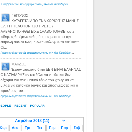
Ένα βιβλίο που πολεμήθηκε γιατί ξυπνούσε συνειδήσεις... - Λόγιος Ερμής | Η γνώση ξεκινάει με την αναζήτηση...
ΓΕΓΟΝΟΣ
ΚΑΤΑΓΕΤΑΙ ΑΠΟ ΕΝΑ ΧΩΡΙΟ ΤΗΣ ΜΑΝΗΣ.
ΟΛΗ Η ΠΕΛΟΠΟΝΗΣΟ ΠΡΩΤΟΥ
ΑΛΒΑΝΟΠΟΙΗΘΕΙ ΕΙΧΕ ΣΛΑΒΟΠΟΙΗΘΕΙ ούτε
πίθηκος θα έμενε καθαρόαιμος μετα απο την
εισβολή αυτών των μη ελληνικών φυλων εκεί κατω.
Οι...
Αμερικανοί ρατσιστές αναρωτιούνται αν ο Ηλίας Κασιδιάρης ανήκει στη λευκή φυλή... - Λόγιος Ερμής
·
8 yea
ΜΑΚΔΟΣ
Έχουν απόλυτο δίκιο ΔΕΝ ΕΙΝΑΙ ΕΛΛΗΝΑΣ
Ο ΚΑΣΙΔΙΑΡΗΣ αν και θέλει να νιώθει και δεν
δέχομαι ενα πνευματικό τέκνο του χιτλερ να να
μιλάει για κατοχικό δανειο και αποζημιώσεις και ο
πρόεδρος του...
Αμερικανοί ρατσιστές αναρωτιούνται αν ο Ηλίας Κασιδιάρης ανήκει στη λευκή φυλή... - Λόγιος Ερμής
·
8 yea
PEOPLE
RECENT
POPULAR
Κυρ
Δευ
Τρι
Τετ
Πεμ
Παρ
Σαβ