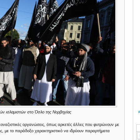
ών ισλαμιστών στο Όσλο της Νορβηγίας
εοναζιστικές οργανώσεις, όπως αρκετές άλλες που φυτρώνουν με
ης, με το παράδοξο χαρακτηριστικό να ιδρύουν παραρτήματα