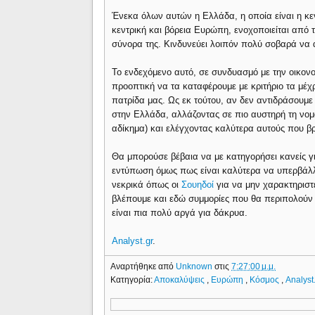
Ένεκα όλων αυτών η Ελλάδα, η οποία είναι η κε
κεντρική και βόρεια Ευρώπη, ενοχοποιείται από
σύνορα της. Κινδυνεύει λοιπόν πολύ σοβαρά να 
Το ενδεχόμενο αυτό, σε συνδυασμό με την οικονο
προοπτική να τα καταφέρουμε με κριτήριο τα μέχρ
πατρίδα μας. Ως εκ τούτου, αν δεν αντιδράσουμ
στην Ελλάδα, αλλάζοντας σε πιο αυστηρή τη νομο
αδίκημα) και ελέγχοντας καλύτερα αυτούς που βρ
Θα μπορούσε βέβαια να με κατηγορήσει κανείς γι
εντύπωση όμως πως είναι καλύτερα να υπερβάλλει
νεκρικά όπως οι
Σουηδοί
για να μην χαρακτηριστε
βλέπουμε και εδώ συμμορίες που θα περιπολούν 
είναι πια πολύ αργά για δάκρυα.
Analyst.gr
.
Αναρτήθηκε από
Unknown
στις
7:27:00 μ.μ.
Κατηγορία:
Αποκαλύψεις
,
Ευρώπη
,
Κόσμος
,
Analyst