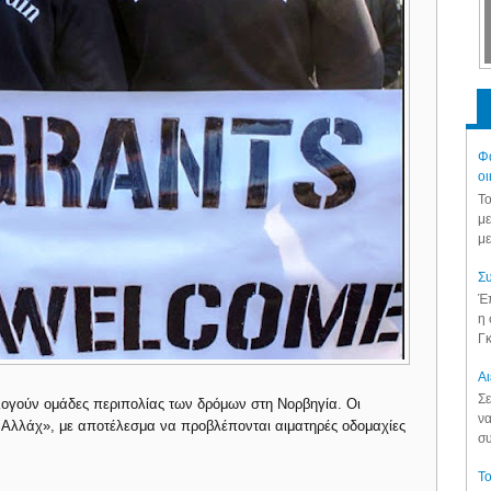
Φά
οι
Το
με
με
Συ
Έπ
η 
Γκ
Aι
Σε
ολογούν ομάδες περιπολίας των δρόμων στη Νορβηγία. Οι
να
 Αλλάχ», με αποτέλεσμα να προβλέπονται αιματηρές οδομαχίες
συ
Το