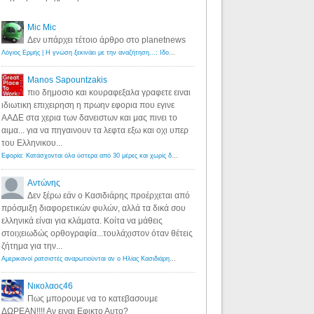
Mic Mic
Δεν υπάρχει τέτοιο άρθρο στο planetnews
Λόγιος Ερμής | Η γνώση ξεκινάει με την αναζήτηση...: Ιδού οι 18 που χρωστούν 11 δις ευρώ!
·
6 years ago
Manos Sapountzakis
πιο δημοσιο και κουραφεξαλα γραφετε ειναι
ιδιωτικη επιχειρηση η πρωην εφορια που εγινε
ΑΑΔΕ στα χερια των δανειστων και μας πινει το
αιμα... για να πηγαινουν τα λεφτα εξω και οχι υπερ
του Ελληνικου...
Εφορία: Κατάσχονται όλα ύστερα από 30 μέρες και χωρίς δικαστικές αποφάσεις - Λόγιος Ερμής
·
6 years ag
Αντώνης
Δεν ξέρω εάν ο Κασιδιάρης προέρχεται από
πρόσμιξη διαφορετικών φυλών, αλλά τα δικά σου
ελληνικά είναι για κλάματα. Κοίτα να μάθεις
στοιχειωδώς ορθογραφία...τουλάχιστον όταν θέτεις
ζήτημα για την...
Αμερικανοί ρατσιστές αναρωτιούνται αν ο Ηλίας Κασιδιάρης ανήκει στη λευκή φυλή... - Λόγιος Ερμής
·
7 yea
Νικολαος46
Πως μπορουμε να το κατεβασουμε
ΔΩΡΕΑΝ!!!! Αν ειναι Εφικτο Αυτο?