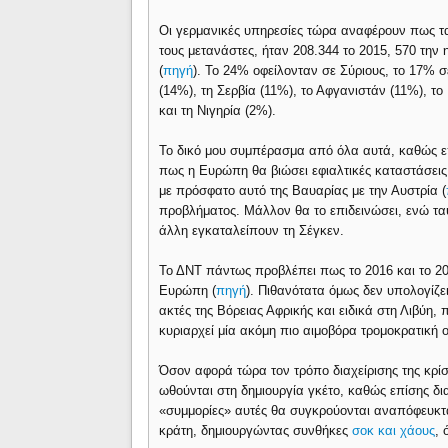
Οι γερμανικές υπηρεσίες τώρα αναφέρουν πως τ
τους μετανάστες, ήταν 208.344 το 2015, 570 την
(
πηγή
). Το 24% οφείλονταν σε Σύριους, το 17% 
(14%), τη Σερβία (11%), το Αφγανιστάν (11%), το
και τη Νιγηρία (2%).
Το δικό μου συμπέρασμα από όλα αυτά, καθώς ε
πως η Ευρώπη θα βιώσει εφιαλτικές καταστάσεις.
με πρόσφατο αυτό της Βαυαρίας με την Αυστρία (
προβλήματος. Μάλλον θα το επιδεινώσει, ενώ τα
άλλη εγκαταλείπουν τη Σέγκεν.
Το ΔΝΤ πάντως προβλέπει πως το 2016 και το 20
Ευρώπη (
πηγή
). Πιθανότατα όμως δεν υπολογίζε
ακτές της Βόρειας Αφρικής και ειδικά στη Λιβύη,
κυριαρχεί μία ακόμη πιο αιμοβόρα τρομοκρατική
Όσον αφορά τώρα τον τρόπο διαχείρισης της κρί
ωθούνται στη δημιουργία γκέτο, καθώς επίσης 
«συμμορίες» αυτές θα συγκρούονται αναπόφευκτα μ
κράτη, δημιουργώντας συνθήκες
σοκ και χάους
, 