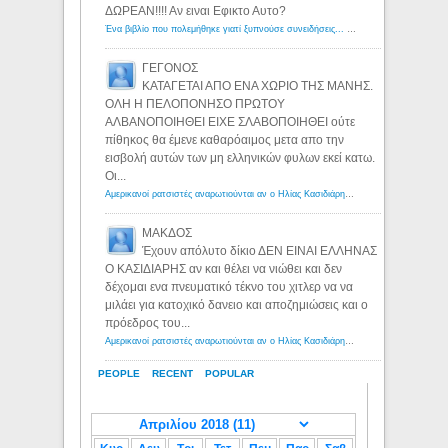
ΔΩΡΕΑΝ!!!! Αν ειναι Εφικτο Αυτο?
Ένα βιβλίο που πολεμήθηκε γιατί ξυπνούσε συνειδήσεις... - Λόγιος Ερμής | Η γνώση ξεκινάει με την αναζήτηση...
ΓΕΓΟΝΟΣ
ΚΑΤΑΓΕΤΑΙ ΑΠΟ ΕΝΑ ΧΩΡΙΟ ΤΗΣ ΜΑΝΗΣ.
ΟΛΗ Η ΠΕΛΟΠΟΝΗΣΟ ΠΡΩΤΟΥ
ΑΛΒΑΝΟΠΟΙΗΘΕΙ ΕΙΧΕ ΣΛΑΒΟΠΟΙΗΘΕΙ ούτε
πίθηκος θα έμενε καθαρόαιμος μετα απο την
εισβολή αυτών των μη ελληνικών φυλων εκεί κατω.
Οι...
Αμερικανοί ρατσιστές αναρωτιούνται αν ο Ηλίας Κασιδιάρης ανήκει στη λευκή φυλή... - Λόγιος Ερμής
ΜΑΚΔΟΣ
Έχουν απόλυτο δίκιο ΔΕΝ ΕΙΝΑΙ ΕΛΛΗΝΑΣ
Ο ΚΑΣΙΔΙΑΡΗΣ αν και θέλει να νιώθει και δεν
δέχομαι ενα πνευματικό τέκνο του χιτλερ να να
μιλάει για κατοχικό δανειο και αποζημιώσεις και ο
πρόεδρος του...
Αμερικανοί ρατσιστές αναρωτιούνται αν ο Ηλίας Κασιδιάρης ανήκει στη λευκή φυλή... - Λόγιος Ερμής
PEOPLE
RECENT
POPULAR