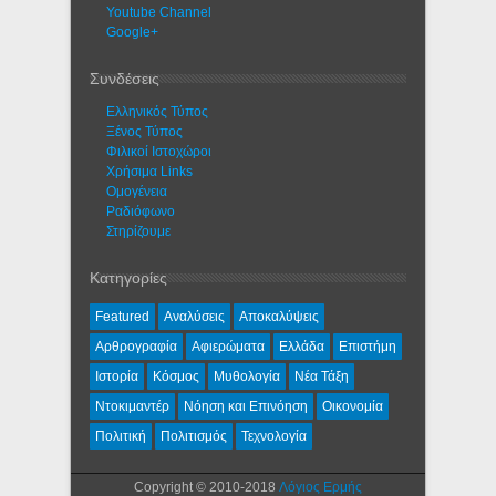
Youtube Channel
Google+
Συνδέσεις
Ελληνικός Τύπος
Ξένος Τύπος
Φιλικοί Ιστοχώροι
Χρήσιμα Links
Ομογένεια
Ραδιόφωνο
Στηρίζουμε
Κατηγορίες
Featured
Αναλύσεις
Αποκαλύψεις
Αρθρογραφία
Αφιερώματα
Ελλάδα
Επιστήμη
Ιστορία
Κόσμος
Μυθολογία
Νέα Τάξη
Ντοκιμαντέρ
Νόηση και Επινόηση
Οικονομία
Πολιτική
Πολιτισμός
Τεχνολογία
Copyright © 2010-2018
Λόγιος Ερμής