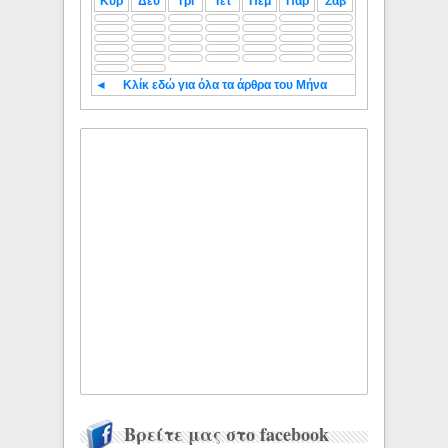
Κυρ
Δευ
Τρι
Τετ
Πεμ
Παρ
Σαβ
◄
Κλίκ εδώ για όλα τα άρθρα του Μήνα
Βρείτε μας στο facebook