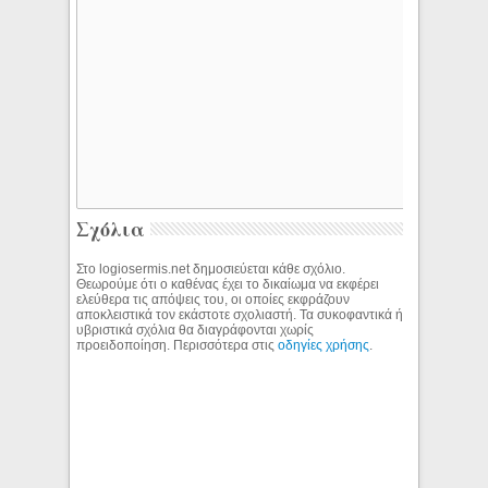
Σχόλια
Στο logiosermis.net δημοσιεύεται κάθε σχόλιο.
Θεωρούμε ότι ο καθένας έχει το δικαίωμα να εκφέρει
ελεύθερα τις απόψεις του, οι οποίες εκφράζουν
αποκλειστικά τον εκάστοτε σχολιαστή. Τα συκοφαντικά ή
υβριστικά σχόλια θα διαγράφονται χωρίς
προειδοποίηση. Περισσότερα στις
οδηγίες χρήσης
.