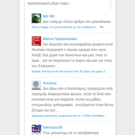
προηγούμενα μέχρι τώρα...
Mic Mic
Δεν υπάρχει τέτοιο άρθρο στο planetnews
Λόγιος Ερμής | Η γνώση ξεκινάει με την αναζήτηση...: Ιδού οι 18 που χρωστούν 11 δις ευρώ!
Manos Sapountzakis
πιο δημοσιο και κουραφεξαλα γραφετε ειναι
ιδιωτικη επιχειρηση η πρωην εφορια που εγινε
ΑΑΔΕ στα χερια των δανειστων και μας πινει το
αιμα... για να πηγαινουν τα λεφτα εξω και οχι υπερ
του Ελληνικου...
Εφορία: Κατάσχονται όλα ύστερα από 30 μέρες και χωρίς δικαστικές αποφάσεις - Λόγιος Ερμής
Αντώνης
Δεν ξέρω εάν ο Κασιδιάρης προέρχεται από
πρόσμιξη διαφορετικών φυλών, αλλά τα δικά σου
ελληνικά είναι για κλάματα. Κοίτα να μάθεις
στοιχειωδώς ορθογραφία...τουλάχιστον όταν θέτεις
ζήτημα για την...
Αμερικανοί ρατσιστές αναρωτιούνται αν ο Ηλίας Κασιδιάρης ανήκει στη λευκή φυλή... - Λόγιος Ερμής
Νικολαος46
Πως μπορουμε να το κατεβασουμε