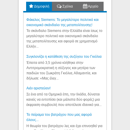
Δημοφιλή
Σχόλια
Αρχείο
Φάκελος Siemens: Το μεγαλύτερο πολιτικό και
οικονομικό σκάνδαλο της μεταπολίτευσης!
Το σκάνδαλο Siemens στην Ελλάδα είναι ίσως το
μεγαλύτερο πολιτικό και οικονομικό σκάνδαλο
της μεταπολίτευσης και αφορά σε χρηματισμό
Ελλήν...
Συγκλονίζει η κατάθεση της συζύγου του Γκιόλια
Έπειτα από 3,5 χρόνια κλήθηκε στην
Αντιτρομοκρατική η σύζυγος και μητέρα των
παιδιών του Σωκράτη Γκιόλια, Αδαμαντία, και
δήλωσε: «Μας έλεγ...
Aιέν αριστεύειν!
Σε ένα από τα Ομηρικά έπη, την Ιλιάδα, δύναται
κανείς να εντοπίσει (και μάλιστα δύο φορές) μια
έκφραση-συμβουλή που αποτέλεσε ιδανικό για...
Το πείραμα του βατράχου που μας αφορά
όλους...
Η θεωρία του βατράχου λες και έχει επινοηθεί για