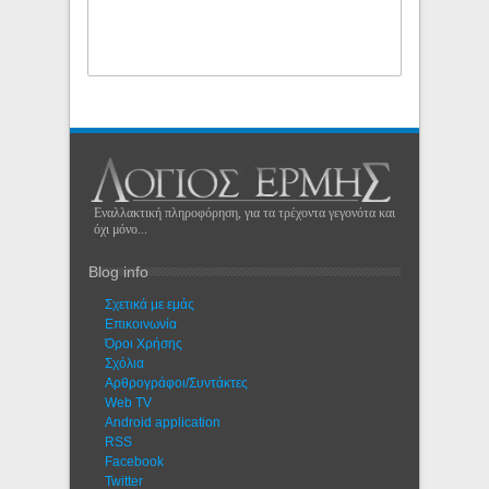
Εναλλακτική πληροφόρηση, για τα τρέχοντα γεγονότα και
όχι μόνο...
Blog info
Σχετικά με εμάς
Eπικοινωνία
Όροι Χρήσης
Σχόλια
Αρθρογράφοι/Συντάκτες
Web TV
Android application
RSS
Facebook
Twitter