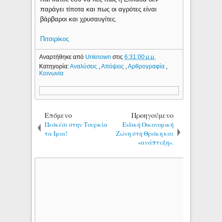
παράγει τίποτα και πως οι αγρότες είναι
βάρβαροι και χρυσαυγίτες.
Πιτσιρίκος
Αναρτήθηκε από
Unknown
στις
6:31:00 μ.μ.
Κατηγορία:
Αναλύσεις
,
Απόψεις
,
Αρθρογραφία
,
Κοινωνία
Επόμενο
Προηγούμενο
Πεσκέσι στην Τουρκία
Ειδική Οικονομική
τα Ίμια!
Ζώνη στη Θράκη και
«ανάπτυξη».