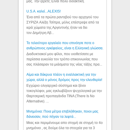
μας. Την ξέρετε; Είναι πολύ διδακτική.
U.S.A. καλεί...ALEXIS!
Ένα από τα πρώτα ραντεβού του αρχηγού του
ΣΥΡΙΖΑ Αλέξη Τσίπρα, μόλις επέστρεψε από τα
ιερά χώματα της Αργεντινής ήταν να δει
τον Δημήτρη Αβ...
Το τελειότερο εργαλείο που επινόησε ποτε ο
ανθρώπινος εγκέφαλος, είναι η Ελληνική γλώσσα.
Διαδυκτιακοί μου φίλοι, που υιοθετίσατε με
περίσσια ευκολία τον τρόπο επικοινωνίας που
σας πλάσαραν τα μιάσματα της νέας τάξης πρα...
Αίμα και δάκρυα πλέον η εναλλακτική για την
χώρα, αλλά ο μόνος δρόμος προς την ελευθερία!
Εγχώριο ολιγαρχικό σύστημα και ξένοι
τοκογλύφοι, μας εγκλωβίζουν ψυχολογικά με την
Θαρτσερική προπαγάνδα TINA (There Is No
Alternative). ...
Μνημόνια: Ποια μέτρα επιβλήθηκαν, ποιοι μας
δάνεισαν, πού πήγαν τα λεφτά...
Μιας και περιμένουμε απο στιγμή σε στιγμή το 4ο
μνημόνιο , ας δούμε όλα τα στοιχεία για τα 3