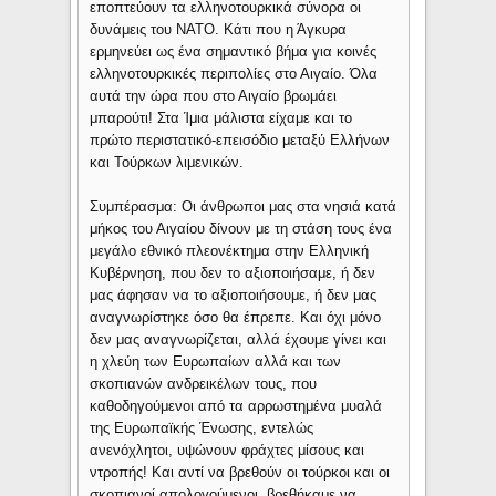
εποπτεύουν τα ελληνοτουρκικά σύνορα οι
δυνάμεις του ΝΑΤΟ. Κάτι που η Άγκυρα
ερμηνεύει ως ένα σημαντικό βήμα για κοινές
ελληνοτουρκικές περιπολίες στο Αιγαίο. Όλα
αυτά την ώρα που στο Αιγαίο βρωμάει
μπαρούτι! Στα Ίμια μάλιστα είχαμε και το
πρώτο περιστατικό-επεισόδιο μεταξύ Ελλήνων
και Τούρκων λιμενικών.
Συμπέρασμα: Οι άνθρωποι μας στα νησιά κατά
μήκος του Αιγαίου δίνουν με τη στάση τους ένα
μεγάλο εθνικό πλεονέκτημα στην Ελληνική
Κυβέρνηση, που δεν το αξιοποιήσαμε, ή δεν
μας άφησαν να το αξιοποιήσουμε, ή δεν μας
αναγνωρίστηκε όσο θα έπρεπε. Και όχι μόνο
δεν μας αναγνωρίζεται, αλλά έχουμε γίνει και
η χλεύη των Ευρωπαίων αλλά και των
σκοπιανών ανδρεικέλων τους, που
καθοδηγούμενοι από τα αρρωστημένα μυαλά
της Ευρωπαϊκής Ένωσης, εντελώς
ανενόχλητοι, υψώνουν φράχτες μίσους και
ντροπής! Και αντί να βρεθούν οι τούρκοι και οι
σκοπιανοί απολογούμενοι, βρεθήκαμε να