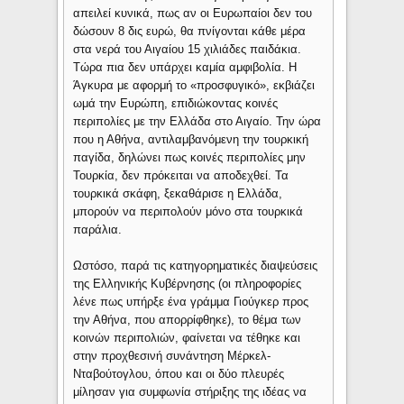
απειλεί κυνικά, πως αν οι Ευρωπαίοι δεν του
δώσουν 8 δις ευρώ, θα πνίγονται κάθε μέρα
στα νερά του Αιγαίου 15 χιλιάδες παιδάκια.
Τώρα πια δεν υπάρχει καμία αμφιβολία. Η
Άγκυρα με αφορμή το «προσφυγικό», εκβιάζει
ωμά την Ευρώπη, επιδιώκοντας κοινές
περιπολίες με την Ελλάδα στο Αιγαίο. Την ώρα
που η Αθήνα, αντιλαμβανόμενη την τουρκική
παγίδα, δηλώνει πως κοινές περιπολίες μην
Τουρκία, δεν πρόκειται να αποδεχθεί. Τα
τουρκικά σκάφη, ξεκαθάρισε η Ελλάδα,
μπορούν να περιπολούν μόνο στα τουρκικά
παράλια.
Ωστόσο, παρά τις κατηγορηματικές διαψεύσεις
της Ελληνικής Κυβέρνησης (οι πληροφορίες
λένε πως υπήρξε ένα γράμμα Γιούγκερ προς
την Αθήνα, που απορρίφθηκε), το θέμα των
κοινών περιπολιών, φαίνεται να τέθηκε και
στην προχθεσινή συνάντηση Μέρκελ-
Νταβούτογλου, όπου και οι δύο πλευρές
μίλησαν για συμφωνία στήριξης της ιδέας να