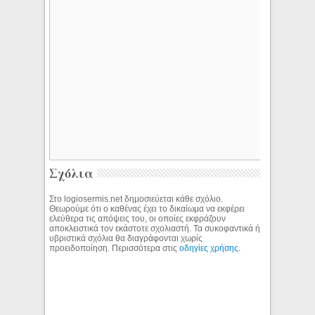
Σχόλια
Στο logiosermis.net δημοσιεύεται κάθε σχόλιο.
Θεωρούμε ότι ο καθένας έχει το δικαίωμα να εκφέρει
ελεύθερα τις απόψεις του, οι οποίες εκφράζουν
αποκλειστικά τον εκάστοτε σχολιαστή. Τα συκοφαντικά ή
υβριστικά σχόλια θα διαγράφονται χωρίς
προειδοποίηση. Περισσότερα στις
οδηγίες χρήσης
.