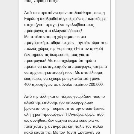
τότε, χάρισμα σας».
Από τα παραπάνω φαίνεται ξεκάθαρα, πως η
Ευρώπη ακολουθεί συγκεκριμένες πολιτικές με
στόχο (γιατί άραγε;) να εγκλωβίσει τους
πρόσφυγες στο ελληνικό έδαφος!
Μετατρέποντας τη χώρα μας σε μια
πραγματική αποθήκη ψυχών. Την ίδια ώρα που
πολλές χώρες της Ευρώπης (16 στον αριθμό)
δεν τηρούν τις δεσμεύσεις τους για το
προσφυγικό! Με το επιχείρημα ότι πρώτα
πρέπει να καταγραφούν οι πρόσφυγες και μετά
να αρχίσει η κατανομή τους. Με αποτέλεσμα,
έως τώρα, να έχουμε μετεγκατάσταση μόνο
400 προσφύγων σε σύνολο περίπου 200.000.
Από την άλλη και οι πέτρες γνωρίζουν πως το
κλειδί της επίλυσης του «προσφυγικού»
βρίσκεται στην Τουρκία, από την οποία ξεκινά
όλη η ροή προσφύγων. Η Άγκυρα, όμως, που
ως συνήθως, δεν αφήνει καμιά ευκαιρία να
πάει χαμένη, αντιγράφει και πάλιν τον παλιό
κακό εαυτό της. Με τον Ταγίπ Ερντογάν να