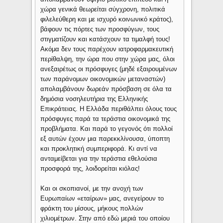
χώρα γενικά θεωρείται σύγχρονη, πολιτικά
φιλελεύθερη και με ισχυρό κοινωνικό κράτος),
βάφουν τις πόρτες των προσφύγων, τους
στιγματίζουν και κατάσχουν τα τιμαλφή τους!
Ακόμα δεν τους παρέχουν ιατροφαρμακευτική
περίθαλψη, την ώρα που στην χώρα μας, όλοι
ανεξαιρέτως οι πρόσφυγες (μηδέ εξαιρουμένων
των παράνομων οικονομικών μεταναστών)
απολαμβάνουν δωρεάν πρόσβαση σε όλα τα
δημόσια νοσηλευτήρια της Ελληνικής
Επικράτειας. Η Ελλάδα περιθάλπει όλους τους
πρόσφυγες παρά τα τεράστια οικονομικά της
προβλήματα. Και παρά το γεγονός ότι πολλοί
εξ αυτών έχουν μια παρεκκλίνουσα, ύποπτη
και προκλητική συμπεριφορά. Κι αντί να
ανταμείβεται για την τεράστια εθελούσια
προσφορά της, λοιδορείται κιόλας!
Και οι σκοπιανοί, με την ανοχή των
Ευρωπαίων «εταίρων» μας, ανεγείρουν το
φράκτη του μίσους, μήκους πολλών
χιλιομέτρων. Στην από εδώ μεριά του οποίου