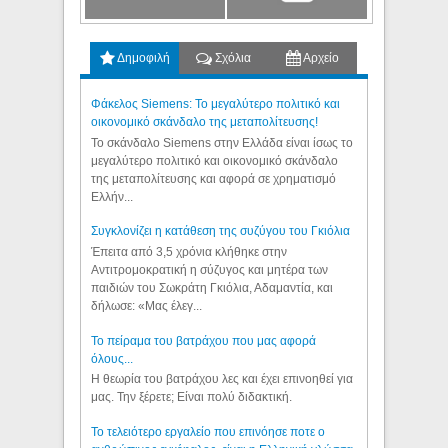
Δημοφιλή
Σχόλια
Αρχείο
Φάκελος Siemens: Το μεγαλύτερο πολιτικό και
οικονομικό σκάνδαλο της μεταπολίτευσης!
Το σκάνδαλο Siemens στην Ελλάδα είναι ίσως το
μεγαλύτερο πολιτικό και οικονομικό σκάνδαλο
της μεταπολίτευσης και αφορά σε χρηματισμό
Ελλήν...
Συγκλονίζει η κατάθεση της συζύγου του Γκιόλια
Έπειτα από 3,5 χρόνια κλήθηκε στην
Αντιτρομοκρατική η σύζυγος και μητέρα των
παιδιών του Σωκράτη Γκιόλια, Αδαμαντία, και
δήλωσε: «Μας έλεγ...
Το πείραμα του βατράχου που μας αφορά
όλους...
Η θεωρία του βατράχου λες και έχει επινοηθεί για
μας. Την ξέρετε; Είναι πολύ διδακτική.
Το τελειότερο εργαλείο που επινόησε ποτε ο