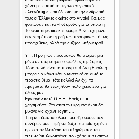
χάνουμε κι αυτό το μεγάλο συγκριτικό
πλεονέκτημα που έδωσαν με την ανθρωπιά
τους οι Έλληνες ακρίτες στο Αιγαίο! Και μας
φόρτωσαν και τα «hot spot», για τα οποία η
Τουρκία πήρε δισεκατομμύρια!! Και όχι μόνο
δεν σταμάτησε τη ροή των προσφύγων, όπως
υποσχέθηκε, αλλά την αύξησε υπέρμετρα!!!
Υ.Γ.: Η ροή των προσφύγων θα σταματήσει
μόνο αν σταματήσει ο εμφύλιος της Συρίας.
Τόσα απλά είναι τα πράγματα! Αν η Ευρώπη
μπορεί να κάνει κάτι ουσιαστικό σε αυτό το
τεράστιο θέμα, τότε καλώς! Αν όχι, τα
πράγματα θα εξελιχθούν πολύ χειρότερα για
όλους μας.
Ερντογάν κατά Ο.Η.Ε.: Εσείς σε τι
χρησιμεύετε; Στο σπίτι του κρεμασμένου δεν
μιλάνε για σχοινί Ταγίπ ….
Τιμή και δόξα σε όλους τους Φρουρούς των
συνόρων μας! Τιμή και δόξα στα τρία χαμένα
ηρωικά παλληκάρια του πληρώματος του
τελευταίου ελικοπτέρου που χάσαμε σε αυτόν