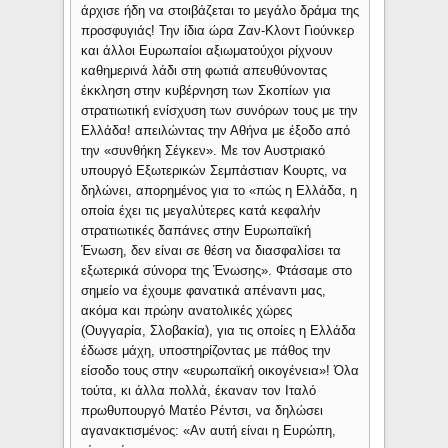
άρχισε ήδη να στοιβάζεται το μεγάλο δράμα της
προσφυγιάς! Την ίδια ώρα Ζαν-Κλοντ Γιούνκερ
και άλλοι Ευρωπαίοι αξιωματούχοι ρίχνουν
καθημερινά λάδι στη φωτιά απευθύνοντας
έκκληση στην κυβέρνηση των Σκοπίων για
στρατιωτική ενίσχυση των συνόρων τους με την
Ελλάδα! απειλώντας την Αθήνα με έξοδο από
την «συνθήκη Σέγκεν». Με τον Αυστριακό
υπουργό Εξωτερικών Σεμπάστιαν Κουρτς, να
δηλώνει, απορημένος για το «πώς η Ελλάδα, η
οποία έχει τις μεγαλύτερες κατά κεφαλήν
στρατιωτικές δαπάνες στην Ευρωπαϊκή
Ένωση, δεν είναι σε θέση να διασφαλίσει τα
εξωτερικά σύνορα της Ένωσης». Φτάσαμε στο
σημείο να έχουμε φανατικά απέναντι μας,
ακόμα και πρώην ανατολικές χώρες
(Ουγγαρία, Σλοβακία), για τις οποίες η Ελλάδα
έδωσε μάχη, υποστηρίζοντας με πάθος την
είσοδο τους στην «ευρωπαϊκή οικογένεια»! Όλα
τούτα, κι άλλα πολλά, έκαναν τον Ιταλό
πρωθυπουργό Ματέο Ρέντσι, να δηλώσει
αγανακτισμένος: «Αν αυτή είναι η Ευρώπη,