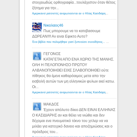
στοιχειωδώς ορθογραφία...τουλάχιστον όταν θέτεις
ζήτημα για την...
Αμερικανοί ρατσιστές αναρωτιούνται αν ο Ηλίας Κασιδιάρης ανήκει στη λευκή φυλή... - Λόγιος Ερμής
Νικολαος46
Πως μπορουμε να το κατεβασουμε
ΔΩΡΕΑΝ!!!! Αν ειναι Εφικτο Αυτο?
Ένα βιβλίο που πολεμήθηκε γιατί ξυπνούσε συνειδήσεις... - Λόγιος Ερμής | Η γνώση ξεκινάει με την αναζήτηση...
ΓΕΓΟΝΟΣ
ΚΑΤΑΓΕΤΑΙ ΑΠΟ ΕΝΑ ΧΩΡΙΟ ΤΗΣ ΜΑΝΗΣ.
ΟΛΗ Η ΠΕΛΟΠΟΝΗΣΟ ΠΡΩΤΟΥ
ΑΛΒΑΝΟΠΟΙΗΘΕΙ ΕΙΧΕ ΣΛΑΒΟΠΟΙΗΘΕΙ ούτε
πίθηκος θα έμενε καθαρόαιμος μετα απο την
εισβολή αυτών των μη ελληνικών φυλων εκεί κατω.
Οι...
Αμερικανοί ρατσιστές αναρωτιούνται αν ο Ηλίας Κασιδιάρης ανήκει στη λευκή φυλή... - Λόγιος Ερμής
ΜΑΚΔΟΣ
Έχουν απόλυτο δίκιο ΔΕΝ ΕΙΝΑΙ ΕΛΛΗΝΑΣ
Ο ΚΑΣΙΔΙΑΡΗΣ αν και θέλει να νιώθει και δεν
δέχομαι ενα πνευματικό τέκνο του χιτλερ να να
μιλάει για κατοχικό δανειο και αποζημιώσεις και ο
πρόεδρος του...