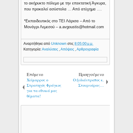
το ακήρυκτο πόλεμο με την επεκτατική Άγκυρα,
που προκαλεί ασύστολα … Από ατύχημα ….
*Εκπαιδευτικός στο ΤΕΙ Λάρισα – Από το
Μονάγρι Λεμεσού – a.avgoustis@hotmail.com
Αναρτήθηκε από
Unknown
στις
8:05:00 μ.μ.
Κατηγορία:
Αναλύσεις
,
Απόψεις
,
Αρθρογραφία
Επόμενο
Προηγούμενο
Χείμαρρος ο
Ο ξεδιάντροπος κ.
Στρατηγός Φράγκος
Στουρνάρας…
για τα εθνικά μας
θέματα!