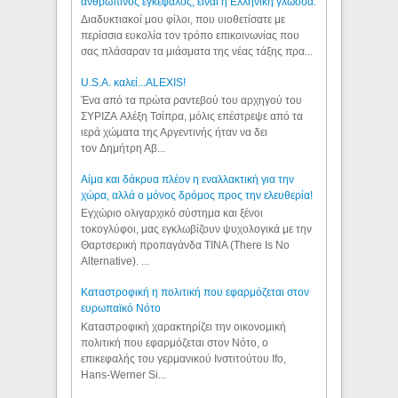
ανθρώπινος εγκέφαλος, είναι η Ελληνική γλώσσα.
Διαδυκτιακοί μου φίλοι, που υιοθετίσατε με
περίσσια ευκολία τον τρόπο επικοινωνίας που
σας πλάσαραν τα μιάσματα της νέας τάξης πρα...
U.S.A. καλεί...ALEXIS!
Ένα από τα πρώτα ραντεβού του αρχηγού του
ΣΥΡΙΖΑ Αλέξη Τσίπρα, μόλις επέστρεψε από τα
ιερά χώματα της Αργεντινής ήταν να δει
τον Δημήτρη Αβ...
Αίμα και δάκρυα πλέον η εναλλακτική για την
χώρα, αλλά ο μόνος δρόμος προς την ελευθερία!
Εγχώριο ολιγαρχικό σύστημα και ξένοι
τοκογλύφοι, μας εγκλωβίζουν ψυχολογικά με την
Θαρτσερική προπαγάνδα TINA (There Is No
Alternative). ...
Καταστροφική η πολιτική που εφαρμόζεται στον
ευρωπαϊκό Νότο
Καταστροφική χαρακτηρίζει την οικονομική
πολιτική που εφαρμόζεται στον Νότο, ο
επικεφαλής του γερμανικού Ινστιτούτου Ifo,
Hans-Werner Si...