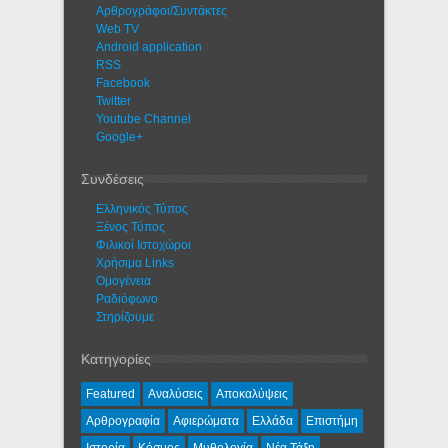
Αρθρογράφοι/Συντάκτες
Web TV
Android application
RSS
Facebook
Twitter
Youtube Channel
Google+
Συνδέσεις
Ελληνικός Τύπος
Ξένος Τύπος
Φιλικοί Ιστοχώροι
Χρήσιμα Links
Ομογένεια
Ραδιόφωνο
Στηρίζουμε
Κατηγορίες
Featured
Αναλύσεις
Αποκαλύψεις
Αρθρογραφία
Αφιερώματα
Ελλάδα
Επιστήμη