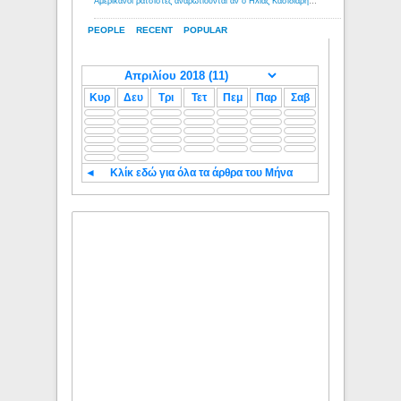
Αμερικανοί ρατσιστές αναρωτιούνται αν ο Ηλίας Κασιδιάρης ανήκει στη λευκή φυλή... - Λόγιος Ερμής
PEOPLE
RECENT
POPULAR
Κυρ
Δευ
Τρι
Τετ
Πεμ
Παρ
Σαβ
◄
Κλίκ εδώ για όλα τα άρθρα του Μήνα