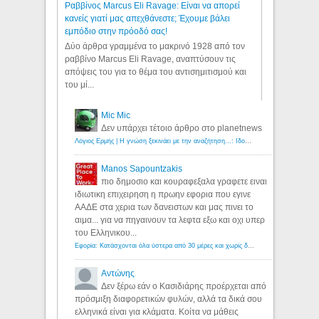
Ραββίνος Marcus Eli Ravage: Είναι να απορεί
κανείς γιατί μας απεχθάνεστε; Έχουμε βάλει
εμπόδιο στην πρόοδό σας!
Δύο άρθρα γραμμένα το μακρινό 1928 από τον
ραββίνο Marcus Eli Ravage, αναπτύσουν τις
απόψεις του για το θέμα του αντισημιτισμού και
του μί...
Mic Mic
Δεν υπάρχει τέτοιο άρθρο στο planetnews
Λόγιος Ερμής | Η γνώση ξεκινάει με την αναζήτηση...: Ιδού οι 18 που χρωστούν 11 δις ευρώ!
Manos Sapountzakis
πιο δημοσιο και κουραφεξαλα γραφετε ειναι
ιδιωτικη επιχειρηση η πρωην εφορια που εγινε
ΑΑΔΕ στα χερια των δανειστων και μας πινει το
αιμα... για να πηγαινουν τα λεφτα εξω και οχι υπερ
του Ελληνικου...
Εφορία: Κατάσχονται όλα ύστερα από 30 μέρες και χωρίς δικαστικές αποφάσεις - Λόγιος Ερμής
Αντώνης
Δεν ξέρω εάν ο Κασιδιάρης προέρχεται από
πρόσμιξη διαφορετικών φυλών, αλλά τα δικά σου
ελληνικά είναι για κλάματα. Κοίτα να μάθεις