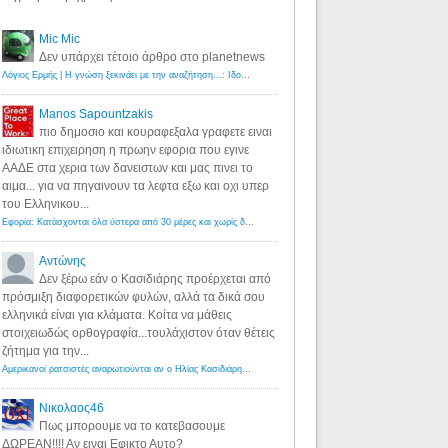
Mic Mic
Δεν υπάρχει τέτοιο άρθρο στο planetnews
Λόγιος Ερμής | Η γνώση ξεκινάει με την αναζήτηση...: Ιδού οι 18 που χρωστούν 11 δις ευρώ!
·
6 years ago
Manos Sapountzakis
πιο δημοσιο και κουραφεξαλα γραφετε ειναι
ιδιωτικη επιχειρηση η πρωην εφορια που εγινε
ΑΑΔΕ στα χερια των δανειστων και μας πινει το
αιμα... για να πηγαινουν τα λεφτα εξω και οχι υπερ
του Ελληνικου...
Εφορία: Κατάσχονται όλα ύστερα από 30 μέρες και χωρίς δικαστικές αποφάσεις - Λόγιος Ερμής
·
6 years ag
Αντώνης
Δεν ξέρω εάν ο Κασιδιάρης προέρχεται από
πρόσμιξη διαφορετικών φυλών, αλλά τα δικά σου
ελληνικά είναι για κλάματα. Κοίτα να μάθεις
στοιχειωδώς ορθογραφία...τουλάχιστον όταν θέτεις
ζήτημα για την...
Αμερικανοί ρατσιστές αναρωτιούνται αν ο Ηλίας Κασιδιάρης ανήκει στη λευκή φυλή... - Λόγιος Ερμής
·
7 yea
Νικολαος46
Πως μπορουμε να το κατεβασουμε
ΔΩΡΕΑΝ!!!! Αν ειναι Εφικτο Αυτο?