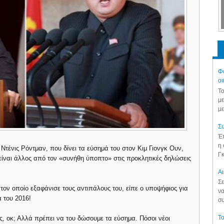
Φά
οι
Το
με
με
Συ
Έπ
η 
 Ντένις Ρόντμαν, που δίνει τα εύσημά του στον Κιμ Γιονγκ Ουν,
Γκ
ν είναι άλλος από τον «συνήθη ύποπτο» στις προκλητικές δηλώσεις
Aι
Σε
 τον οποίο εξαφάνισε τους αντιπάλους του, είπε ο υποψήφιος για
να
 του 2016!
συ
Το
ός, οκ; Αλλά πρέπει να του δώσουμε τα εύσημα. Πόσοι νέοι