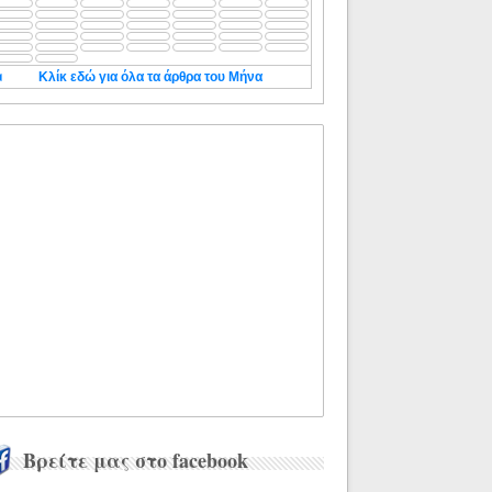
◄
Κλίκ εδώ για όλα τα άρθρα του Μήνα
Βρείτε μας στο facebook