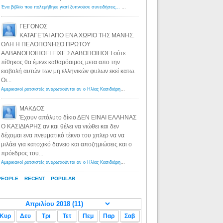
Ένα βιβλίο που πολεμήθηκε γιατί ξυπνούσε συνειδήσεις... - Λόγιος Ερμής | Η γνώση ξεκινάει με την αναζήτηση...
ΓΕΓΟΝΟΣ
ΚΑΤΑΓΕΤΑΙ ΑΠΟ ΕΝΑ ΧΩΡΙΟ ΤΗΣ ΜΑΝΗΣ.
ΟΛΗ Η ΠΕΛΟΠΟΝΗΣΟ ΠΡΩΤΟΥ
ΑΛΒΑΝΟΠΟΙΗΘΕΙ ΕΙΧΕ ΣΛΑΒΟΠΟΙΗΘΕΙ ούτε
πίθηκος θα έμενε καθαρόαιμος μετα απο την
εισβολή αυτών των μη ελληνικών φυλων εκεί κατω.
Οι...
Αμερικανοί ρατσιστές αναρωτιούνται αν ο Ηλίας Κασιδιάρης ανήκει στη λευκή φυλή... - Λόγιος Ερμής
·
8 yea
ΜΑΚΔΟΣ
Έχουν απόλυτο δίκιο ΔΕΝ ΕΙΝΑΙ ΕΛΛΗΝΑΣ
Ο ΚΑΣΙΔΙΑΡΗΣ αν και θέλει να νιώθει και δεν
δέχομαι ενα πνευματικό τέκνο του χιτλερ να να
μιλάει για κατοχικό δανειο και αποζημιώσεις και ο
πρόεδρος του...
Αμερικανοί ρατσιστές αναρωτιούνται αν ο Ηλίας Κασιδιάρης ανήκει στη λευκή φυλή... - Λόγιος Ερμής
·
8 yea
PEOPLE
RECENT
POPULAR
Κυρ
Δευ
Τρι
Τετ
Πεμ
Παρ
Σαβ