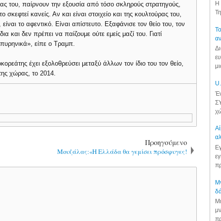
Η 
ας του, παίρνουν την εξουσία από τόσο σκληρούς στρατηγούς,
Τη
ο σκεφτεί κανείς. Αν και είναι στοιχείο και της κουλτούρας του,
είναι το αφεντικό. Είναι απίστευτο. Εξαφάνισε τον θείο του, τον
Το
ια και δεν πρέπει να παίζουμε ούτε εμείς μαζί του. Γιατί
αν
 πυρηνικά», είπε ο Τραμπ.
Δι
ευ
κορεάτης έχει εξολοθρεύσει μεταξύ άλλων τον ίδιο του τον θείο,
μι
ης χώρας, το 2014.
U.
Έν
ΣΥ
χώ
Αί
αλ
Προηγούμενο
Εγ
Μουζάλας:«Η Ελλάδα θα γεμίσει πρόσφυγες!
εγ
πρ
Μν
δά
Μι
μν
πρ