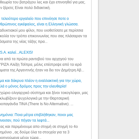
θεωρία του βατράχου λες και έχει επινοηθεί για μας.
ν ξέρετε; Είναι πολύ διδακτική.
 τελειότερο εργαλείο που επινόησε ποτε ο
θρώπινος εγκέφαλος, είναι η Ελληνική γλώσσα.
αδυκτιακοί μου φίλοι, που υιοθετίσατε με περίσσια
κολία τον τρόπο επικοινωνίας που σας πλάσαραν τα
άσματα της νέας τάξης πρα...
S.A. καλεί...ALEXIS!
α από τα πρώτα ραντεβού του αρχηγού του
ΡΙΖΑ Αλέξη Τσίπρα, μόλις επέστρεψε από τα ιερά
ματα της Αργεντινής ήταν να δει τον Δημήτρη Αβ...
μα και δάκρυα πλέον η εναλλακτική για την χώρα,
λά ο μόνος δρόμος προς την ελευθερία!
χώριο ολιγαρχικό σύστημα και ξένοι τοκογλύφοι, μας
κλωβίζουν ψυχολογικά με την Θαρτσερική
οπαγάνδα TINA (There Is No Alternative). ...
ημόνια: Ποια μέτρα επιβλήθηκαν, ποιοι μας
νεισαν, πού πήγαν τα λεφτά...
ας και περιμένουμε απο στιγμή σε στιγμή το 4ο
ημόνιο , ας δούμε όλα τα στοιχεία για τα 3
οηγούμενα μέχρι τώρα...