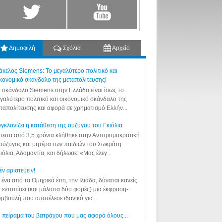
Δημοφιλή
Σχόλια
Αρχείο
κελος Siemens: Το μεγαλύτερο πολιτικό και
κονομικό σκάνδαλο της μεταπολίτευσης!
 σκάνδαλο Siemens στην Ελλάδα είναι ίσως το
γαλύτερο πολιτικό και οικονομικό σκάνδαλο της
ταπολίτευσης και αφορά σε χρηματισμό Ελλήν...
γκλονίζει η κατάθεση της συζύγου του Γκιόλια
ειτα από 3,5 χρόνια κλήθηκε στην Αντιτρομοκρατική
σύζυγος και μητέρα των παιδιών του Σωκράτη
ιόλια, Αδαμαντία, και δήλωσε: «Μας έλεγ...
έν αριστεύειν!
 ένα από τα Ομηρικά έπη, την Ιλιάδα, δύναται κανείς
 εντοπίσει (και μάλιστα δύο φορές) μια έκφραση-
μβουλή που αποτέλεσε ιδανικό για...
 πείραμα του βατράχου που μας αφορά όλους...