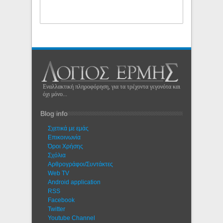
Εναλλακτική πληροφόρηση, για τα τρέχοντα γεγονότα και
όχι μόνο...
Blog info
Σχετικά με εμάς
Eπικοινωνία
Όροι Χρήσης
Σχόλια
Αρθρογράφοι/Συντάκτες
Web TV
Android application
RSS
Facebook
Twitter
Youtube Channel