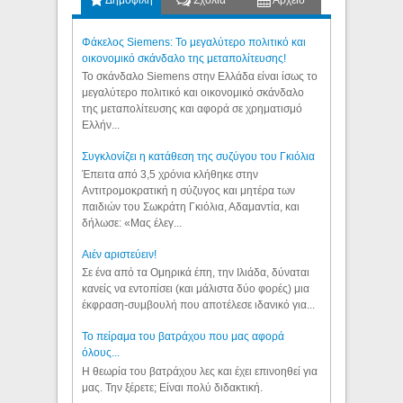
Δημοφιλή
Σχόλια
Αρχείο
Φάκελος Siemens: Το μεγαλύτερο πολιτικό και
οικονομικό σκάνδαλο της μεταπολίτευσης!
Το σκάνδαλο Siemens στην Ελλάδα είναι ίσως το
μεγαλύτερο πολιτικό και οικονομικό σκάνδαλο
της μεταπολίτευσης και αφορά σε χρηματισμό
Ελλήν...
Συγκλονίζει η κατάθεση της συζύγου του Γκιόλια
Έπειτα από 3,5 χρόνια κλήθηκε στην
Αντιτρομοκρατική η σύζυγος και μητέρα των
παιδιών του Σωκράτη Γκιόλια, Αδαμαντία, και
δήλωσε: «Μας έλεγ...
Aιέν αριστεύειν!
Σε ένα από τα Ομηρικά έπη, την Ιλιάδα, δύναται
κανείς να εντοπίσει (και μάλιστα δύο φορές) μια
έκφραση-συμβουλή που αποτέλεσε ιδανικό για...
Το πείραμα του βατράχου που μας αφορά
όλους...
Η θεωρία του βατράχου λες και έχει επινοηθεί για
μας. Την ξέρετε; Είναι πολύ διδακτική.