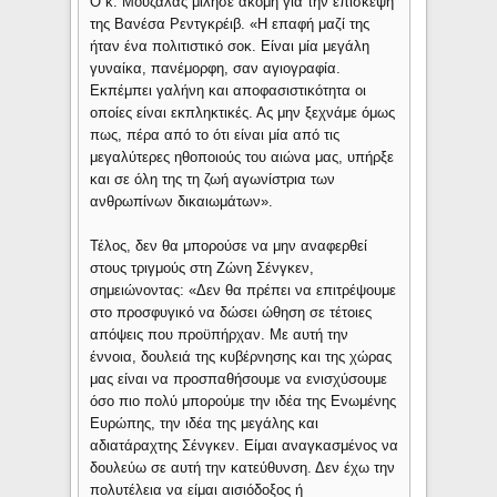
Ο κ. Μουζάλας μίλησε ακόμη για την επίσκεψη
της Βανέσα Ρεντγκρέιβ. «Η επαφή μαζί της
ήταν ένα πολιτιστικό σοκ. Είναι μία μεγάλη
γυναίκα, πανέμορφη, σαν αγιογραφία.
Εκπέμπει γαλήνη και αποφασιστικότητα οι
οποίες είναι εκπληκτικές. Ας μην ξεχνάμε όμως
πως, πέρα από το ότι είναι μία από τις
μεγαλύτερες ηθοποιούς του αιώνα μας, υπήρξε
και σε όλη της τη ζωή αγωνίστρια των
ανθρωπίνων δικαιωμάτων».
Τέλος, δεν θα μπορούσε να μην αναφερθεί
στους τριγμούς στη Ζώνη Σένγκεν,
σημειώνοντας: «Δεν θα πρέπει να επιτρέψουμε
στο προσφυγικό να δώσει ώθηση σε τέτοιες
απόψεις που προϋπήρχαν. Με αυτή την
έννοια, δουλειά της κυβέρνησης και της χώρας
μας είναι να προσπαθήσουμε να ενισχύσουμε
όσο πιο πολύ μπορούμε την ιδέα της Ενωμένης
Ευρώπης, την ιδέα της μεγάλης και
αδιατάραχτης Σένγκεν. Είμαι αναγκασμένος να
δουλεύω σε αυτή την κατεύθυνση. Δεν έχω την
πολυτέλεια να είμαι αισιόδοξος ή