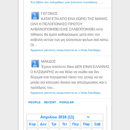
Ένα βιβλίο που πολεμήθηκε γιατί ξυπνούσε συνειδήσεις... - Λόγιος Ερμής | Η γνώση ξεκινάει με την αναζήτηση...
ΓΕΓΟΝΟΣ
ΚΑΤΑΓΕΤΑΙ ΑΠΟ ΕΝΑ ΧΩΡΙΟ ΤΗΣ ΜΑΝΗΣ.
ΟΛΗ Η ΠΕΛΟΠΟΝΗΣΟ ΠΡΩΤΟΥ
ΑΛΒΑΝΟΠΟΙΗΘΕΙ ΕΙΧΕ ΣΛΑΒΟΠΟΙΗΘΕΙ ούτε
πίθηκος θα έμενε καθαρόαιμος μετα απο την
εισβολή αυτών των μη ελληνικών φυλων εκεί κατω.
Οι...
Αμερικανοί ρατσιστές αναρωτιούνται αν ο Ηλίας Κασιδιάρης ανήκει στη λευκή φυλή... - Λόγιος Ερμής
ΜΑΚΔΟΣ
Έχουν απόλυτο δίκιο ΔΕΝ ΕΙΝΑΙ ΕΛΛΗΝΑΣ
Ο ΚΑΣΙΔΙΑΡΗΣ αν και θέλει να νιώθει και δεν
δέχομαι ενα πνευματικό τέκνο του χιτλερ να να
μιλάει για κατοχικό δανειο και αποζημιώσεις και ο
πρόεδρος του...
Αμερικανοί ρατσιστές αναρωτιούνται αν ο Ηλίας Κασιδιάρης ανήκει στη λευκή φυλή... - Λόγιος Ερμής
PEOPLE
RECENT
POPULAR
Κυρ
Δευ
Τρι
Τετ
Πεμ
Παρ
Σαβ