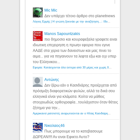
Mic Mic
Δεν υπάρχει τέτοιο άρθρο στο planetnews
Λόγιος Ερμής | Η γνώση ξεκινάει με την αναζήτηση...: Ιδού οι 18 που χρωστούν 11 δις ευρώ!
Manos Sapountzakis
πιο δημοσιο και κουραφεξαλα γραφετε ειναι
ιδιωτικη επιχειρηση η πρωην εφορια που εγινε
ΑΑΔΕ στα χερια των δανειστων και μας πινει το
αιμα... για να πηγαινουν τα λεφτα εξω και οχι υπερ
του Ελληνικου...
Εφορία: Κατάσχονται όλα ύστερα από 30 μέρες και χωρίς δικαστικές αποφάσεις - Λόγιος Ερμής
Αντώνης
Δεν ξέρω εάν ο Κασιδιάρης προέρχεται από
πρόσμιξη διαφορετικών φυλών, αλλά τα δικά σου
ελληνικά είναι για κλάματα. Κοίτα να μάθεις
στοιχειωδώς ορθογραφία...τουλάχιστον όταν θέτεις
ζήτημα για την...
Αμερικανοί ρατσιστές αναρωτιούνται αν ο Ηλίας Κασιδιάρης ανήκει στη λευκή φυλή... - Λόγιος Ερμής
Νικολαος46
Πως μπορουμε να το κατεβασουμε
ΔΩΡΕΑΝ!!!! Αν ειναι Εφικτο Αυτο?