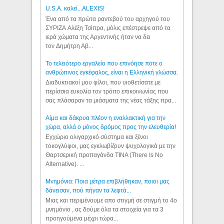
U.S.A. καλεί...ALEXIS!
Ένα από τα πρώτα ραντεβού του αρχηγού του
ΣΥΡΙΖΑ Αλέξη Τσίπρα, μόλις επέστρεψε από τα
ιερά χώματα της Αργεντινής ήταν να δει
τον Δημήτρη Αβ...
Το τελειότερο εργαλείο που επινόησε ποτε ο
ανθρώπινος εγκέφαλος, είναι η Ελληνική γλώσσα.
Διαδυκτιακοί μου φίλοι, που υιοθετίσατε με
περίσσια ευκολία τον τρόπο επικοινωνίας που
σας πλάσαραν τα μιάσματα της νέας τάξης πρα...
Αίμα και δάκρυα πλέον η εναλλακτική για την
χώρα, αλλά ο μόνος δρόμος προς την ελευθερία!
Εγχώριο ολιγαρχικό σύστημα και ξένοι
τοκογλύφοι, μας εγκλωβίζουν ψυχολογικά με την
Θαρτσερική προπαγάνδα TINA (There Is No
Alternative). ...
Μνημόνια: Ποια μέτρα επιβλήθηκαν, ποιοι μας
δάνεισαν, πού πήγαν τα λεφτά...
Μιας και περιμένουμε απο στιγμή σε στιγμή το 4ο
μνημόνιο , ας δούμε όλα τα στοιχεία για τα 3
προηγούμενα μέχρι τώρα...