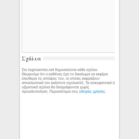
Σχόλια
Στο logiosermis.net δημοσιεύεται κάθε σχόλιο.
Θεωρούμε ότι ο καθένας έχει το δικαίωμα να εκφέρει
ελεύθερα τις απόψεις του, οι οποίες εκφράζουν
αποκλειστικά τον εκάστοτε σχολιαστή. Τα συκοφαντικά ή
υβριστικά σχόλια θα διαγράφονται χωρίς
προειδοποίηση. Περισσότερα στις
οδηγίες χρήσης
.