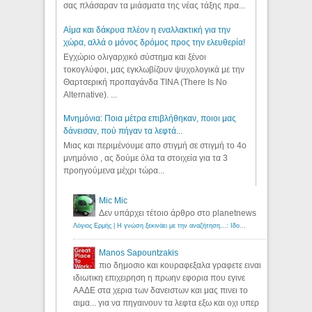
σας πλάσαραν τα μιάσματα της νέας τάξης πρα...
Αίμα και δάκρυα πλέον η εναλλακτική για την
χώρα, αλλά ο μόνος δρόμος προς την ελευθερία!
Εγχώριο ολιγαρχικό σύστημα και ξένοι
τοκογλύφοι, μας εγκλωβίζουν ψυχολογικά με την
Θαρτσερική προπαγάνδα TINA (There Is No
Alternative). ...
Μνημόνια: Ποια μέτρα επιβλήθηκαν, ποιοι μας
δάνεισαν, πού πήγαν τα λεφτά...
Μιας και περιμένουμε απο στιγμή σε στιγμή το 4ο
μνημόνιο , ας δούμε όλα τα στοιχεία για τα 3
προηγούμενα μέχρι τώρα...
Mic Mic
Δεν υπάρχει τέτοιο άρθρο στο planetnews
Λόγιος Ερμής | Η γνώση ξεκινάει με την αναζήτηση...: Ιδού οι 18 που χρωστούν 11 δις ευρώ!
Manos Sapountzakis
πιο δημοσιο και κουραφεξαλα γραφετε ειναι
ιδιωτικη επιχειρηση η πρωην εφορια που εγινε
ΑΑΔΕ στα χερια των δανειστων και μας πινει το
αιμα... για να πηγαινουν τα λεφτα εξω και οχι υπερ