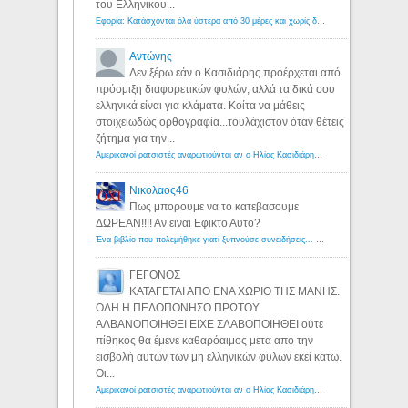
του Ελληνικου...
Εφορία: Κατάσχονται όλα ύστερα από 30 μέρες και χωρίς δικαστικές αποφάσεις - Λόγιος Ερμής
Αντώνης
Δεν ξέρω εάν ο Κασιδιάρης προέρχεται από
πρόσμιξη διαφορετικών φυλών, αλλά τα δικά σου
ελληνικά είναι για κλάματα. Κοίτα να μάθεις
στοιχειωδώς ορθογραφία...τουλάχιστον όταν θέτεις
ζήτημα για την...
Αμερικανοί ρατσιστές αναρωτιούνται αν ο Ηλίας Κασιδιάρης ανήκει στη λευκή φυλή... - Λόγιος Ερμής
Νικολαος46
Πως μπορουμε να το κατεβασουμε
ΔΩΡΕΑΝ!!!! Αν ειναι Εφικτο Αυτο?
Ένα βιβλίο που πολεμήθηκε γιατί ξυπνούσε συνειδήσεις... - Λόγιος Ερμής | Η γνώση ξεκινάει με την αναζήτηση...
ΓΕΓΟΝΟΣ
ΚΑΤΑΓΕΤΑΙ ΑΠΟ ΕΝΑ ΧΩΡΙΟ ΤΗΣ ΜΑΝΗΣ.
ΟΛΗ Η ΠΕΛΟΠΟΝΗΣΟ ΠΡΩΤΟΥ
ΑΛΒΑΝΟΠΟΙΗΘΕΙ ΕΙΧΕ ΣΛΑΒΟΠΟΙΗΘΕΙ ούτε
πίθηκος θα έμενε καθαρόαιμος μετα απο την
εισβολή αυτών των μη ελληνικών φυλων εκεί κατω.
Οι...
Αμερικανοί ρατσιστές αναρωτιούνται αν ο Ηλίας Κασιδιάρης ανήκει στη λευκή φυλή... - Λόγιος Ερμής