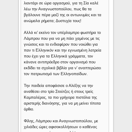
λιοντάρι σε ώρα οργασμού, για τη Σία καλέ
λέω την Αναγνωστοπούλου, πως θα τα
βγάλουνε πέρα μαζί της οι αντωνυμίες και τα
ανώμαλα ρήματα; Δυστυχία τους!
Αλλά κι' εκείνο τον υπέρλαμπρο φωστήρα το
Λάμπρου που για να μη πάει χαμένος με τις
γνώσεις και το ενδιαφέρον που νοιώθει για
παν τι Ελληνικόν και την εγνωσμένη λατρεία
που έχει για τα Ελληνικά γράμματα, τον
κάνανε αντιπρόεδρο στον οργανισμό που
εκδίδει τα σχολικά βιβλία για ν' αναπτερώσει
τον πατριωτισμό των Ελληνοπαίδων.
Την παιδεία αποφάσισε ο Αλέξης να την
αναθέσει στο τρίο Στούτζες ή στους τρείς
Καμπαλέρος, τα πιο γρήγορα πιστόλια της
αριστερής διανόησης, για να μη μείνει τίποτα
όρθιο.
Φίλης, Λάμπρου και Αναγνωστοπούλου, με
χιλιάδες ώρες αφισοκολλήσεων ο καθένας