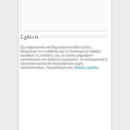
Σχόλια
Στο logiosermis.net δημοσιεύεται κάθε σχόλιο.
Θεωρούμε ότι ο καθένας έχει το δικαίωμα να εκφέρει
ελεύθερα τις απόψεις του, οι οποίες εκφράζουν
αποκλειστικά τον εκάστοτε σχολιαστή. Τα συκοφαντικά ή
υβριστικά σχόλια θα διαγράφονται χωρίς
προειδοποίηση. Περισσότερα στις
οδηγίες χρήσης
.