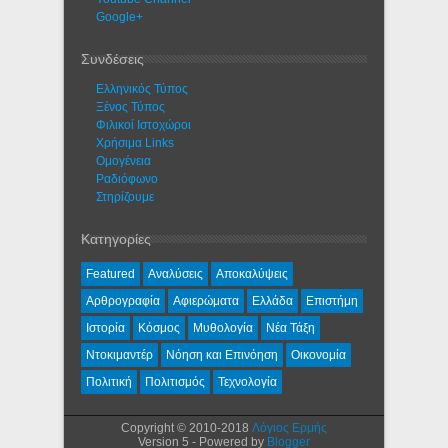
Google+
Συνδέσεις
Ελληνικός Τύπος
Ξένος Τύπος
Φιλικοί Ιστοχώροι
Χρήσιμα Links
Ομογένεια
Ραδιόφωνο
Στηρίζουμε
Κατηγορίες
Featured
Αναλύσεις
Αποκαλύψεις
Αρθρογραφία
Αφιερώματα
Ελλάδα
Επιστήμη
Ιστορία
Κόσμος
Μυθολογία
Νέα Τάξη
Ντοκιμαντέρ
Νόηση και Επινόηση
Οικονομία
Πολιτική
Πολιτισμός
Τεχνολογία
Copyright © 2010-2018
Λόγιος Ερμής
Version 5 - Powered by
Blogger