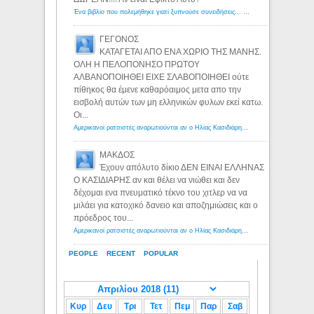
Ένα βιβλίο που πολεμήθηκε γιατί ξυπνούσε συνειδήσεις... - Λόγιος Ερμής | Η γνώση ξεκινάει με την αναζήτηση...
ΓΕΓΟΝΟΣ
ΚΑΤΑΓΕΤΑΙ ΑΠΟ ΕΝΑ ΧΩΡΙΟ ΤΗΣ ΜΑΝΗΣ.
ΟΛΗ Η ΠΕΛΟΠΟΝΗΣΟ ΠΡΩΤΟΥ
ΑΛΒΑΝΟΠΟΙΗΘΕΙ ΕΙΧΕ ΣΛΑΒΟΠΟΙΗΘΕΙ ούτε
πίθηκος θα έμενε καθαρόαιμος μετα απο την
εισβολή αυτών των μη ελληνικών φυλων εκεί κατω.
Οι...
Αμερικανοί ρατσιστές αναρωτιούνται αν ο Ηλίας Κασιδιάρης ανήκει στη λευκή φυλή... - Λόγιος Ερμής
ΜΑΚΔΟΣ
Έχουν απόλυτο δίκιο ΔΕΝ ΕΙΝΑΙ ΕΛΛΗΝΑΣ
Ο ΚΑΣΙΔΙΑΡΗΣ αν και θέλει να νιώθει και δεν
δέχομαι ενα πνευματικό τέκνο του χιτλερ να να
μιλάει για κατοχικό δανειο και αποζημιώσεις και ο
πρόεδρος του...
Αμερικανοί ρατσιστές αναρωτιούνται αν ο Ηλίας Κασιδιάρης ανήκει στη λευκή φυλή... - Λόγιος Ερμής
PEOPLE
RECENT
POPULAR
Κυρ
Δευ
Τρι
Τετ
Πεμ
Παρ
Σαβ