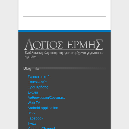
Εναλλακτική πληροφόρηση, για τα τρέχοντα γεγονότα και
όχι μόνο...
Blog info
Σχετικά με εμάς
Eπικοινωνία
Όροι Χρήσης
Σχόλια
Αρθρογράφοι/Συντάκτες
Web TV
Android application
RSS
Facebook
Twitter
Youtube Channel