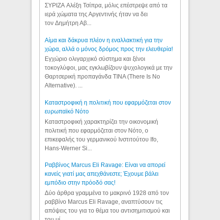
ΣΥΡΙΖΑ Αλέξη Τσίπρα, μόλις επέστρεψε από τα
ιερά χώματα της Αργεντινής ήταν να δει
τον Δημήτρη Αβ...
Αίμα και δάκρυα πλέον η εναλλακτική για την
χώρα, αλλά ο μόνος δρόμος προς την ελευθερία!
Εγχώριο ολιγαρχικό σύστημα και ξένοι
τοκογλύφοι, μας εγκλωβίζουν ψυχολογικά με την
Θαρτσερική προπαγάνδα TINA (There Is No
Alternative). ...
Καταστροφική η πολιτική που εφαρμόζεται στον
ευρωπαϊκό Νότο
Καταστροφική χαρακτηρίζει την οικονομική
πολιτική που εφαρμόζεται στον Νότο, ο
επικεφαλής του γερμανικού Ινστιτούτου Ifo,
Hans-Werner Si...
Ραββίνος Marcus Eli Ravage: Είναι να απορεί
κανείς γιατί μας απεχθάνεστε; Έχουμε βάλει
εμπόδιο στην πρόοδό σας!
Δύο άρθρα γραμμένα το μακρινό 1928 από τον
ραββίνο Marcus Eli Ravage, αναπτύσουν τις
απόψεις του για το θέμα του αντισημιτισμού και
του μί...