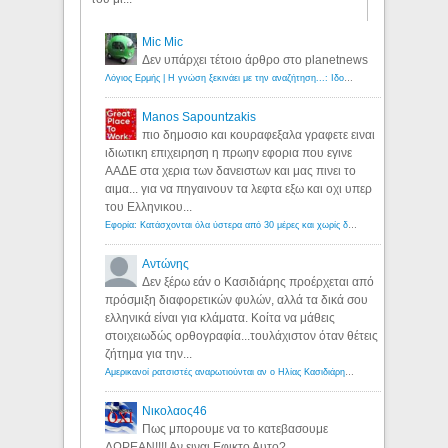
Mic Mic
Δεν υπάρχει τέτοιο άρθρο στο planetnews
Λόγιος Ερμής | Η γνώση ξεκινάει με την αναζήτηση...: Ιδού οι 18 που χρωστούν 11 δις ευρώ!
Manos Sapountzakis
πιο δημοσιο και κουραφεξαλα γραφετε ειναι
ιδιωτικη επιχειρηση η πρωην εφορια που εγινε
ΑΑΔΕ στα χερια των δανειστων και μας πινει το
αιμα... για να πηγαινουν τα λεφτα εξω και οχι υπερ
του Ελληνικου...
Εφορία: Κατάσχονται όλα ύστερα από 30 μέρες και χωρίς δικαστικές αποφάσεις - Λόγιος Ερμής
Αντώνης
Δεν ξέρω εάν ο Κασιδιάρης προέρχεται από
πρόσμιξη διαφορετικών φυλών, αλλά τα δικά σου
ελληνικά είναι για κλάματα. Κοίτα να μάθεις
στοιχειωδώς ορθογραφία...τουλάχιστον όταν θέτεις
ζήτημα για την...
Αμερικανοί ρατσιστές αναρωτιούνται αν ο Ηλίας Κασιδιάρης ανήκει στη λευκή φυλή... - Λόγιος Ερμής
Νικολαος46
Πως μπορουμε να το κατεβασουμε
ΔΩΡΕΑΝ!!!! Αν ειναι Εφικτο Αυτο?