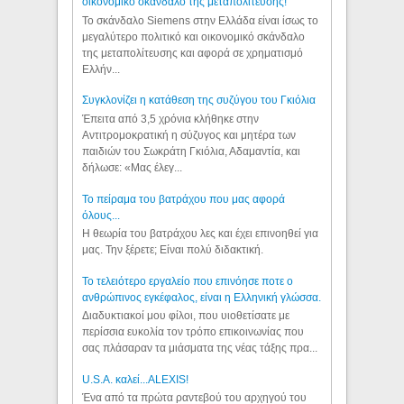
οικονομικό σκάνδαλο της μεταπολίτευσης!
Το σκάνδαλο Siemens στην Ελλάδα είναι ίσως το
μεγαλύτερο πολιτικό και οικονομικό σκάνδαλο
της μεταπολίτευσης και αφορά σε χρηματισμό
Ελλήν...
Συγκλονίζει η κατάθεση της συζύγου του Γκιόλια
Έπειτα από 3,5 χρόνια κλήθηκε στην
Αντιτρομοκρατική η σύζυγος και μητέρα των
παιδιών του Σωκράτη Γκιόλια, Αδαμαντία, και
δήλωσε: «Μας έλεγ...
Το πείραμα του βατράχου που μας αφορά
όλους...
Η θεωρία του βατράχου λες και έχει επινοηθεί για
μας. Την ξέρετε; Είναι πολύ διδακτική.
Το τελειότερο εργαλείο που επινόησε ποτε ο
ανθρώπινος εγκέφαλος, είναι η Ελληνική γλώσσα.
Διαδυκτιακοί μου φίλοι, που υιοθετίσατε με
περίσσια ευκολία τον τρόπο επικοινωνίας που
σας πλάσαραν τα μιάσματα της νέας τάξης πρα...
U.S.A. καλεί...ALEXIS!
Ένα από τα πρώτα ραντεβού του αρχηγού του