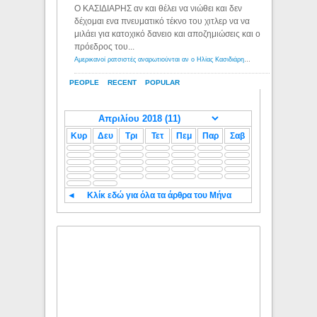
Ο ΚΑΣΙΔΙΑΡΗΣ αν και θέλει να νιώθει και δεν
δέχομαι ενα πνευματικό τέκνο του χιτλερ να να
μιλάει για κατοχικό δανειο και αποζημιώσεις και ο
πρόεδρος του...
Αμερικανοί ρατσιστές αναρωτιούνται αν ο Ηλίας Κασιδιάρης ανήκει στη λευκή φυλή... - Λόγιος Ερμής
PEOPLE
RECENT
POPULAR
Κυρ
Δευ
Τρι
Τετ
Πεμ
Παρ
Σαβ
◄
Κλίκ εδώ για όλα τα άρθρα του Μήνα