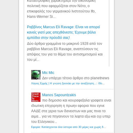
Καταστροφική χαρακτηρίζει την οικονομική
πολιτική που εφαρμόζεται στον Νότο, ο
επικεφαλής του γερμανικού Ινστιτούτου Ifo,
Hans-Werner Si...
Ραββίνος Marcus Eli Ravage: Είναι να απορεί
κανείς γιατί μας απεχθάνεστε; Έχουμε βάλει
εμπόδιο στην πρόοδό σας!
Δύο άρθρα γραμμένα το μακρινό 1928 από τον
ραββίνο Marcus Eli Ravage, αναπτύσουν τις
απόψεις του για το θέμα του αντισημιτισμού και
του μί...
Mic Mic
Δεν υπάρχει τέτοιο άρθρο στο planetnews
Λόγιος Ερμής | Η γνώση ξεκινάει με την αναζήτηση...: Ιδού οι 18 που χρωστούν 11 δις ευρώ!
Manos Sapountzakis
πιο δημοσιο και κουραφεξαλα γραφετε ειναι
ιδιωτικη επιχειρηση η πρωην εφορια που εγινε
ΑΑΔΕ στα χερια των δανειστων και μας πινει το
αιμα... για να πηγαινουν τα λεφτα εξω και οχι υπερ
του Ελληνικου...
Εφορία: Κατάσχονται όλα ύστερα από 30 μέρες και χωρίς δικαστικές αποφάσεις - Λόγιος Ερμής