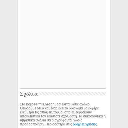
Σχόλια
Στο logiosermis.net δημοσιεύεται κάθε σχόλιο.
Θεωρούμε ότι ο καθένας έχει το δικαίωμα να εκφέρει
ελεύθερα τις απόψεις του, οι οποίες εκφράζουν
αποκλειστικά τον εκάστοτε σχολιαστή. Τα συκοφαντικά ή
υβριστικά σχόλια θα διαγράφονται χωρίς
προειδοποίηση. Περισσότερα στις
οδηγίες χρήσης
.