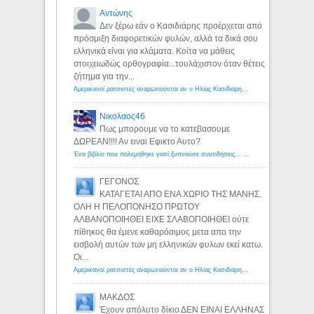
Αντώνης
Δεν ξέρω εάν ο Κασιδιάρης προέρχεται από
πρόσμιξη διαφορετικών φυλών, αλλά τα δικά σου
ελληνικά είναι για κλάματα. Κοίτα να μάθεις
στοιχειωδώς ορθογραφία...τουλάχιστον όταν θέτεις
ζήτημα για την...
Αμερικανοί ρατσιστές αναρωτιούνται αν ο Ηλίας Κασιδιάρης ανήκει στη λευκή φυλή... - Λόγιος Ερμής
Νικολαος46
Πως μπορουμε να το κατεβασουμε
ΔΩΡΕΑΝ!!!! Αν ειναι Εφικτο Αυτο?
Ένα βιβλίο που πολεμήθηκε γιατί ξυπνούσε συνειδήσεις... - Λόγιος Ερμής | Η γνώση ξεκινάει με την αναζήτηση...
ΓΕΓΟΝΟΣ
ΚΑΤΑΓΕΤΑΙ ΑΠΟ ΕΝΑ ΧΩΡΙΟ ΤΗΣ ΜΑΝΗΣ.
ΟΛΗ Η ΠΕΛΟΠΟΝΗΣΟ ΠΡΩΤΟΥ
ΑΛΒΑΝΟΠΟΙΗΘΕΙ ΕΙΧΕ ΣΛΑΒΟΠΟΙΗΘΕΙ ούτε
πίθηκος θα έμενε καθαρόαιμος μετα απο την
εισβολή αυτών των μη ελληνικών φυλων εκεί κατω.
Οι...
Αμερικανοί ρατσιστές αναρωτιούνται αν ο Ηλίας Κασιδιάρης ανήκει στη λευκή φυλή... - Λόγιος Ερμής
ΜΑΚΔΟΣ
Έχουν απόλυτο δίκιο ΔΕΝ ΕΙΝΑΙ ΕΛΛΗΝΑΣ