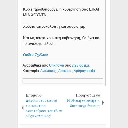
Κύριε πρωθυπουργέ, η κυβέρνηση σας ΕΙΝΑΙ
ΜΙΑ ΧΟΥΝΤΑ.
Χούντα απροκάλυπτη και λαομίσητη.
Και ως τέτοια χουντική κυβέρνηση, θα έχει και
το ανάλογο τέλος!..
Ουδέν Σχόλιον
Αναρτήθηκε από
Unknown
στις
2:23:00 μ.μ.
Κατηγορία:
Αναλύσεις
,
Απόψεις
,
Αρθρογραφία
Επόμενο
Προηγούμενο
Δάνεια στον εαυτό
Η εθνική ντροπή της
του και τους
διαπραγμάτευσης
συνεταίρους του έδινε
ο Βγενόπουλος!