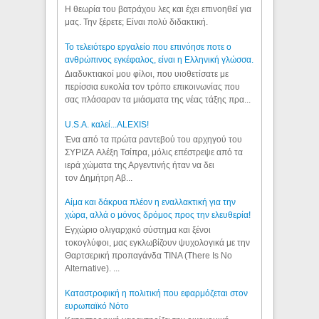
Η θεωρία του βατράχου λες και έχει επινοηθεί για
μας. Την ξέρετε; Είναι πολύ διδακτική.
Το τελειότερο εργαλείο που επινόησε ποτε ο
ανθρώπινος εγκέφαλος, είναι η Ελληνική γλώσσα.
Διαδυκτιακοί μου φίλοι, που υιοθετίσατε με
περίσσια ευκολία τον τρόπο επικοινωνίας που
σας πλάσαραν τα μιάσματα της νέας τάξης πρα...
U.S.A. καλεί...ALEXIS!
Ένα από τα πρώτα ραντεβού του αρχηγού του
ΣΥΡΙΖΑ Αλέξη Τσίπρα, μόλις επέστρεψε από τα
ιερά χώματα της Αργεντινής ήταν να δει
τον Δημήτρη Αβ...
Αίμα και δάκρυα πλέον η εναλλακτική για την
χώρα, αλλά ο μόνος δρόμος προς την ελευθερία!
Εγχώριο ολιγαρχικό σύστημα και ξένοι
τοκογλύφοι, μας εγκλωβίζουν ψυχολογικά με την
Θαρτσερική προπαγάνδα TINA (There Is No
Alternative). ...
Καταστροφική η πολιτική που εφαρμόζεται στον
ευρωπαϊκό Νότο