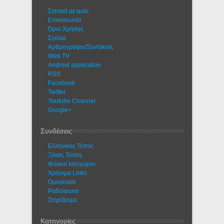
Σχετικά με εμάς
Eπικοινωνία
Όροι Χρήσης
Σχόλια
Αρθρογράφοι/Συντάκτες
Web TV
Android application
RSS
Facebook
Twitter
Youtube Channel
Google+
Συνδέσεις
Ελληνικός Τύπος
Ξένος Τύπος
Φιλικοί Ιστοχώροι
Χρήσιμα Links
Ομογένεια
Ραδιόφωνο
Στηρίζουμε
Κατηγορίες