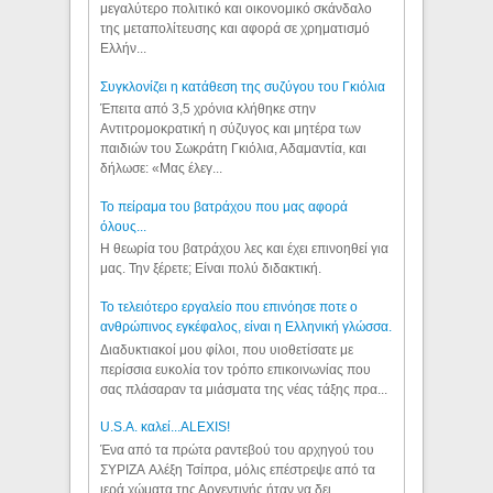
μεγαλύτερο πολιτικό και οικονομικό σκάνδαλο
της μεταπολίτευσης και αφορά σε χρηματισμό
Ελλήν...
Συγκλονίζει η κατάθεση της συζύγου του Γκιόλια
Έπειτα από 3,5 χρόνια κλήθηκε στην
Αντιτρομοκρατική η σύζυγος και μητέρα των
παιδιών του Σωκράτη Γκιόλια, Αδαμαντία, και
δήλωσε: «Μας έλεγ...
Το πείραμα του βατράχου που μας αφορά
όλους...
Η θεωρία του βατράχου λες και έχει επινοηθεί για
μας. Την ξέρετε; Είναι πολύ διδακτική.
Το τελειότερο εργαλείο που επινόησε ποτε ο
ανθρώπινος εγκέφαλος, είναι η Ελληνική γλώσσα.
Διαδυκτιακοί μου φίλοι, που υιοθετίσατε με
περίσσια ευκολία τον τρόπο επικοινωνίας που
σας πλάσαραν τα μιάσματα της νέας τάξης πρα...
U.S.A. καλεί...ALEXIS!
Ένα από τα πρώτα ραντεβού του αρχηγού του
ΣΥΡΙΖΑ Αλέξη Τσίπρα, μόλις επέστρεψε από τα
ιερά χώματα της Αργεντινής ήταν να δει