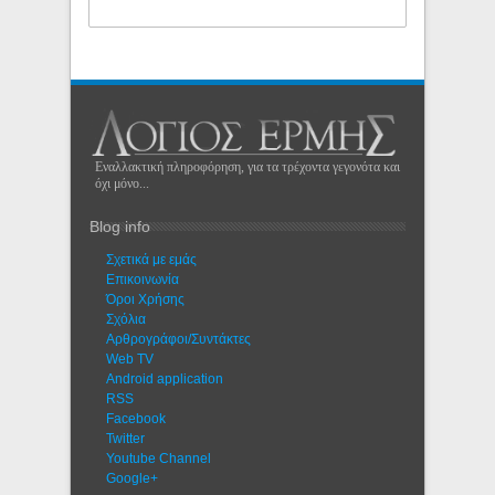
Εναλλακτική πληροφόρηση, για τα τρέχοντα γεγονότα και
όχι μόνο...
Blog info
Σχετικά με εμάς
Eπικοινωνία
Όροι Χρήσης
Σχόλια
Αρθρογράφοι/Συντάκτες
Web TV
Android application
RSS
Facebook
Twitter
Youtube Channel
Google+