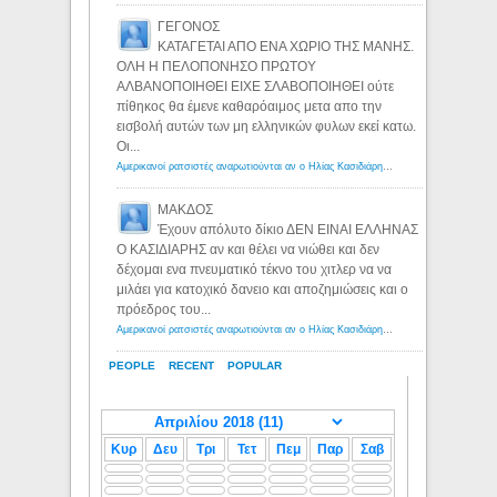
ΓΕΓΟΝΟΣ
ΚΑΤΑΓΕΤΑΙ ΑΠΟ ΕΝΑ ΧΩΡΙΟ ΤΗΣ ΜΑΝΗΣ.
ΟΛΗ Η ΠΕΛΟΠΟΝΗΣΟ ΠΡΩΤΟΥ
ΑΛΒΑΝΟΠΟΙΗΘΕΙ ΕΙΧΕ ΣΛΑΒΟΠΟΙΗΘΕΙ ούτε
πίθηκος θα έμενε καθαρόαιμος μετα απο την
εισβολή αυτών των μη ελληνικών φυλων εκεί κατω.
Οι...
Αμερικανοί ρατσιστές αναρωτιούνται αν ο Ηλίας Κασιδιάρης ανήκει στη λευκή φυλή... - Λόγιος Ερμής
ΜΑΚΔΟΣ
Έχουν απόλυτο δίκιο ΔΕΝ ΕΙΝΑΙ ΕΛΛΗΝΑΣ
Ο ΚΑΣΙΔΙΑΡΗΣ αν και θέλει να νιώθει και δεν
δέχομαι ενα πνευματικό τέκνο του χιτλερ να να
μιλάει για κατοχικό δανειο και αποζημιώσεις και ο
πρόεδρος του...
Αμερικανοί ρατσιστές αναρωτιούνται αν ο Ηλίας Κασιδιάρης ανήκει στη λευκή φυλή... - Λόγιος Ερμής
PEOPLE
RECENT
POPULAR
Κυρ
Δευ
Τρι
Τετ
Πεμ
Παρ
Σαβ