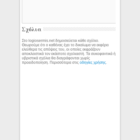
Σχόλια
Στο logiosermis.net δημοσιεύεται κάθε σχόλιο.
Θεωρούμε ότι ο καθένας έχει το δικαίωμα να εκφέρει
ελεύθερα τις απόψεις του, οι οποίες εκφράζουν
αποκλειστικά τον εκάστοτε σχολιαστή. Τα συκοφαντικά ή
υβριστικά σχόλια θα διαγράφονται χωρίς
προειδοποίηση. Περισσότερα στις
οδηγίες χρήσης
.