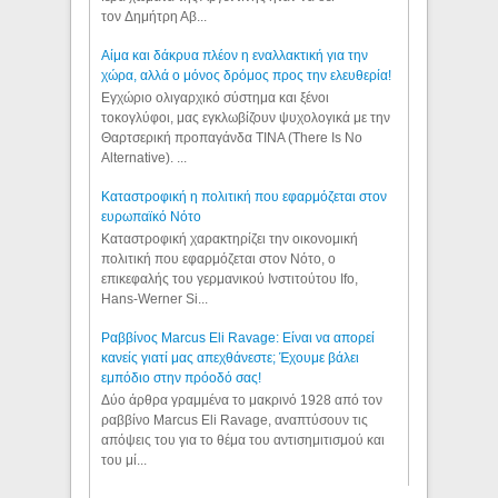
τον Δημήτρη Αβ...
Αίμα και δάκρυα πλέον η εναλλακτική για την
χώρα, αλλά ο μόνος δρόμος προς την ελευθερία!
Εγχώριο ολιγαρχικό σύστημα και ξένοι
τοκογλύφοι, μας εγκλωβίζουν ψυχολογικά με την
Θαρτσερική προπαγάνδα TINA (There Is No
Alternative). ...
Καταστροφική η πολιτική που εφαρμόζεται στον
ευρωπαϊκό Νότο
Καταστροφική χαρακτηρίζει την οικονομική
πολιτική που εφαρμόζεται στον Νότο, ο
επικεφαλής του γερμανικού Ινστιτούτου Ifo,
Hans-Werner Si...
Ραββίνος Marcus Eli Ravage: Είναι να απορεί
κανείς γιατί μας απεχθάνεστε; Έχουμε βάλει
εμπόδιο στην πρόοδό σας!
Δύο άρθρα γραμμένα το μακρινό 1928 από τον
ραββίνο Marcus Eli Ravage, αναπτύσουν τις
απόψεις του για το θέμα του αντισημιτισμού και
του μί...