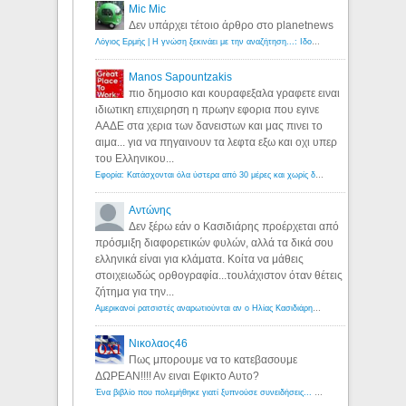
Mic Mic
Δεν υπάρχει τέτοιο άρθρο στο planetnews
Λόγιος Ερμής | Η γνώση ξεκινάει με την αναζήτηση...: Ιδού οι 18 που χρωστούν 11 δις ευρώ!
Manos Sapountzakis
πιο δημοσιο και κουραφεξαλα γραφετε ειναι
ιδιωτικη επιχειρηση η πρωην εφορια που εγινε
ΑΑΔΕ στα χερια των δανειστων και μας πινει το
αιμα... για να πηγαινουν τα λεφτα εξω και οχι υπερ
του Ελληνικου...
Εφορία: Κατάσχονται όλα ύστερα από 30 μέρες και χωρίς δικαστικές αποφάσεις - Λόγιος Ερμής
Αντώνης
Δεν ξέρω εάν ο Κασιδιάρης προέρχεται από
πρόσμιξη διαφορετικών φυλών, αλλά τα δικά σου
ελληνικά είναι για κλάματα. Κοίτα να μάθεις
στοιχειωδώς ορθογραφία...τουλάχιστον όταν θέτεις
ζήτημα για την...
Αμερικανοί ρατσιστές αναρωτιούνται αν ο Ηλίας Κασιδιάρης ανήκει στη λευκή φυλή... - Λόγιος Ερμής
Νικολαος46
Πως μπορουμε να το κατεβασουμε
ΔΩΡΕΑΝ!!!! Αν ειναι Εφικτο Αυτο?
Ένα βιβλίο που πολεμήθηκε γιατί ξυπνούσε συνειδήσεις... - Λόγιος Ερμής | Η γνώση ξεκινάει με την αναζήτηση...