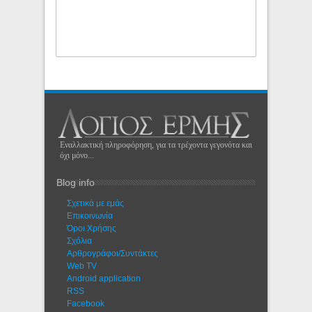
Εναλλακτική πληροφόρηση, για τα τρέχοντα γεγονότα και
όχι μόνο...
Blog info
Σχετικά με εμάς
Eπικοινωνία
Όροι Χρήσης
Σχόλια
Αρθρογράφοι/Συντάκτες
Web TV
Android application
RSS
Facebook