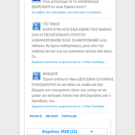
Πως μπορουμε να το κατεβασουμε
ΔΩΡΕΑΝ!!!! Αν ειναι Εφικτο Αυτο?
Ένα βιβλίο που πολεμήθηκε γιατί ξυπνούσε συνειδήσεις... - Λόγιος Ερμής | Η γνώση ξεκινάει με την αναζήτηση...
ΓΕΓΟΝΟΣ
ΚΑΤΑΓΕΤΑΙ ΑΠΟ ΕΝΑ ΧΩΡΙΟ ΤΗΣ ΜΑΝΗΣ.
ΟΛΗ Η ΠΕΛΟΠΟΝΗΣΟ ΠΡΩΤΟΥ
ΑΛΒΑΝΟΠΟΙΗΘΕΙ ΕΙΧΕ ΣΛΑΒΟΠΟΙΗΘΕΙ ούτε
πίθηκος θα έμενε καθαρόαιμος μετα απο την
εισβολή αυτών των μη ελληνικών φυλων εκεί κατω.
Οι...
Αμερικανοί ρατσιστές αναρωτιούνται αν ο Ηλίας Κασιδιάρης ανήκει στη λευκή φυλή... - Λόγιος Ερμής
ΜΑΚΔΟΣ
Έχουν απόλυτο δίκιο ΔΕΝ ΕΙΝΑΙ ΕΛΛΗΝΑΣ
Ο ΚΑΣΙΔΙΑΡΗΣ αν και θέλει να νιώθει και δεν
δέχομαι ενα πνευματικό τέκνο του χιτλερ να να
μιλάει για κατοχικό δανειο και αποζημιώσεις και ο
πρόεδρος του...
Αμερικανοί ρατσιστές αναρωτιούνται αν ο Ηλίας Κασιδιάρης ανήκει στη λευκή φυλή... - Λόγιος Ερμής
PEOPLE
RECENT
POPULAR