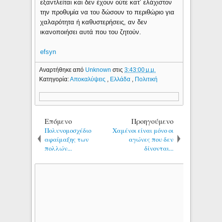
εξαντλείται και δεν έχουν ούτε κατ’ ελάχιστον
την προθυμία να του δώσουν το περιθώριο για
χαλαρότητα ή καθυστερήσεις, αν δεν
ικανοποιήσει αυτά που του ζητούν.
efsyn
Αναρτήθηκε από
Unknown
στις
3:43:00 μ.μ.
Κατηγορία:
Αποκαλύψεις
,
Ελλάδα
,
Πολιτική
Επόμενο
Προηγούμενο
Πολυνομοσχέδιο
Χαμένοι είναι μόνο οι
αφαίμαξης των
αγώνες που δεν
πολλών...
δίνονται...