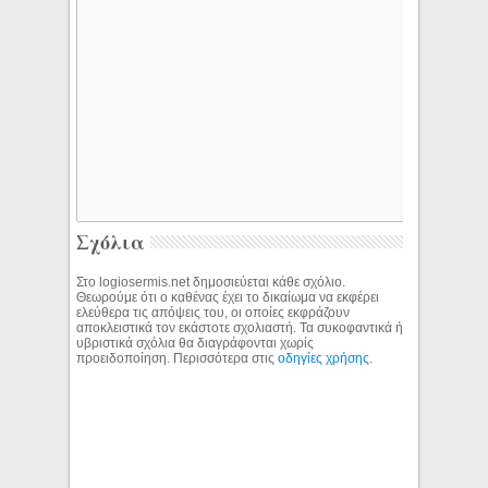
Σχόλια
Στο logiosermis.net δημοσιεύεται κάθε σχόλιο.
Θεωρούμε ότι ο καθένας έχει το δικαίωμα να εκφέρει
ελεύθερα τις απόψεις του, οι οποίες εκφράζουν
αποκλειστικά τον εκάστοτε σχολιαστή. Τα συκοφαντικά ή
υβριστικά σχόλια θα διαγράφονται χωρίς
προειδοποίηση. Περισσότερα στις
οδηγίες χρήσης
.