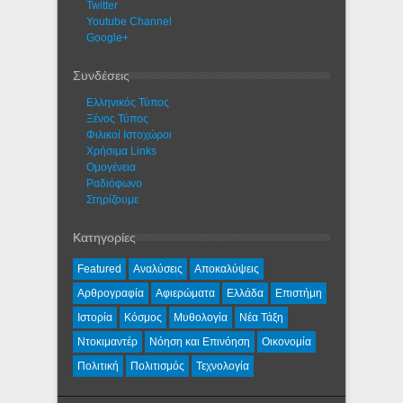
Twitter
Youtube Channel
Google+
Συνδέσεις
Ελληνικός Τύπος
Ξένος Τύπος
Φιλικοί Ιστοχώροι
Χρήσιμα Links
Ομογένεια
Ραδιόφωνο
Στηρίζουμε
Κατηγορίες
Featured
Αναλύσεις
Αποκαλύψεις
Αρθρογραφία
Αφιερώματα
Ελλάδα
Επιστήμη
Ιστορία
Κόσμος
Μυθολογία
Νέα Τάξη
Ντοκιμαντέρ
Νόηση και Επινόηση
Οικονομία
Πολιτική
Πολιτισμός
Τεχνολογία