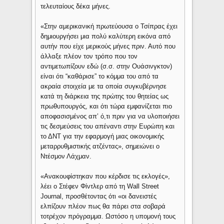
τελευταίους δέκα μήνες.
«Στην αμερικανική πρωτεύουσα ο Τσίπρας έχει
δημιουργήσει μια πολύ καλύτερη εικόνα από
αυτήν που είχε μερικούς μήνες πριν. Αυτό που
άλλαξε πλέον τον τρόπο που τον
αντιμετωπίζουν εδώ (σ.σ. στην Ουάσινγκτον)
είναι ότι “καθάρισε” το κόμμα του από τα
ακραία στοιχεία με τα οποία συγκυβέρνησε
κατά τη διάρκεια της πρώτης του θητείας ως
πρωθυπουργός, και ότι τώρα εμφανίζεται πιο
αποφασισμένος απ’ ό,τι πριν για να υλοποιήσει
τις δεσμεύσεις του απέναντι στην Ευρώπη και
το ΔΝΤ για την εφαρμογή μιας οικονομικής
μεταρρυθμιστικής ατζέντας», σημειώνει ο
Ντέσμον Λάχμαν.
«Ανακουφίστηκαν που κέρδισε τις εκλογές»,
λέει ο Στέφεν Φίντλερ από τη Wall Street
Journal, προσθέτοντας ότι «οι δανειστές
ελπίζουν πλέον πως θα πάρει στα σοβαρά
τοτρέχον πρόγραμμα. Ωστόσο η υπομονή τους