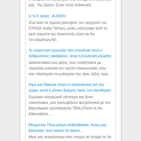
μας. Την ξέρετε; Είναι πολύ διδακτική.
U.S.A. καλεί...ALEXIS!
Ένα από τα πρώτα ραντεβού του αρχηγού του
ΣΥΡΙΖΑ Αλέξη Τσίπρα, μόλις επέστρεψε από τα
ιερά χώματα της Αργεντινής ήταν να δει
τον Δημήτρη Αβ...
Το τελειότερο εργαλείο που επινόησε ποτε ο
ανθρώπινος εγκέφαλος, είναι η Ελληνική γλώσσα.
Διαδυκτιακοί μου φίλοι, που υιοθετίσατε με
περίσσια ευκολία τον τρόπο επικοινωνίας που
σας πλάσαραν τα μιάσματα της νέας τάξης πρα...
Αίμα και δάκρυα πλέον η εναλλακτική για την
χώρα, αλλά ο μόνος δρόμος προς την ελευθερία!
Εγχώριο ολιγαρχικό σύστημα και ξένοι
τοκογλύφοι, μας εγκλωβίζουν ψυχολογικά με την
Θαρτσερική προπαγάνδα TINA (There Is No
Alternative). ...
Μνημόνια: Ποια μέτρα επιβλήθηκαν, ποιοι μας
δάνεισαν, πού πήγαν τα λεφτά...
Μιας και περιμένουμε απο στιγμή σε στιγμή το 4ο