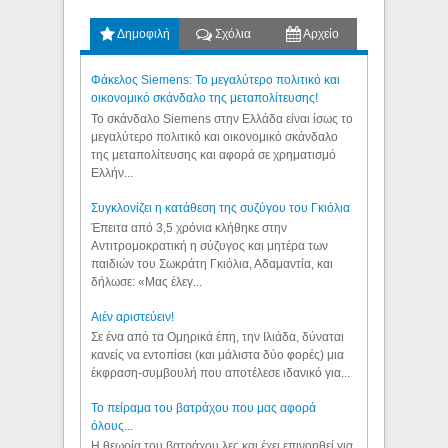
Δημοφιλή
Σχόλια
Αρχείο
Φάκελος Siemens: Το μεγαλύτερο πολιτικό και
οικονομικό σκάνδαλο της μεταπολίτευσης!
Το σκάνδαλο Siemens στην Ελλάδα είναι ίσως το
μεγαλύτερο πολιτικό και οικονομικό σκάνδαλο
της μεταπολίτευσης και αφορά σε χρηματισμό
Ελλήν...
Συγκλονίζει η κατάθεση της συζύγου του Γκιόλια
Έπειτα από 3,5 χρόνια κλήθηκε στην
Αντιτρομοκρατική η σύζυγος και μητέρα των
παιδιών του Σωκράτη Γκιόλια, Αδαμαντία, και
δήλωσε: «Μας έλεγ...
Aιέν αριστεύειν!
Σε ένα από τα Ομηρικά έπη, την Ιλιάδα, δύναται
κανείς να εντοπίσει (και μάλιστα δύο φορές) μια
έκφραση-συμβουλή που αποτέλεσε ιδανικό για...
Το πείραμα του βατράχου που μας αφορά
όλους...
Η θεωρία του βατράχου λες και έχει επινοηθεί για