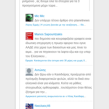
μνημόνιο , ας δούμε όλα τα στοιχεία για τα 3
προηγούμενα μέχρι τώρα...
Mic Mic
Δεν υπάρχει τέτοιο άρθρο στο planetnews
Λόγιος Ερμής | Η γνώση ξεκινάει με την αναζήτηση...: Ιδού οι 18 που χρωστούν 11 δις ευρώ!
Manos Sapountzakis
πιο δημοσιο και κουραφεξαλα γραφετε ειναι
ιδιωτικη επιχειρηση η πρωην εφορια που εγινε
ΑΑΔΕ στα χερια των δανειστων και μας πινει το
αιμα... για να πηγαινουν τα λεφτα εξω και οχι υπερ
του Ελληνικου...
Εφορία: Κατάσχονται όλα ύστερα από 30 μέρες και χωρίς δικαστικές αποφάσεις - Λόγιος Ερμής
Αντώνης
Δεν ξέρω εάν ο Κασιδιάρης προέρχεται από
πρόσμιξη διαφορετικών φυλών, αλλά τα δικά σου
ελληνικά είναι για κλάματα. Κοίτα να μάθεις
στοιχειωδώς ορθογραφία...τουλάχιστον όταν θέτεις
ζήτημα για την...
Αμερικανοί ρατσιστές αναρωτιούνται αν ο Ηλίας Κασιδιάρης ανήκει στη λευκή φυλή... - Λόγιος Ερμής
Νικολαος46