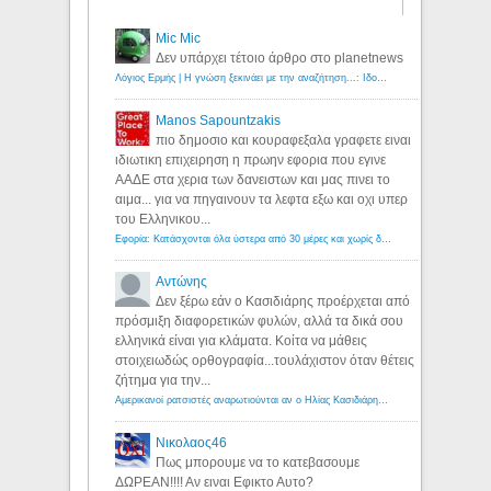
Mic Mic
Δεν υπάρχει τέτοιο άρθρο στο planetnews
Λόγιος Ερμής | Η γνώση ξεκινάει με την αναζήτηση...: Ιδού οι 18 που χρωστούν 11 δις ευρώ!
Manos Sapountzakis
πιο δημοσιο και κουραφεξαλα γραφετε ειναι
ιδιωτικη επιχειρηση η πρωην εφορια που εγινε
ΑΑΔΕ στα χερια των δανειστων και μας πινει το
αιμα... για να πηγαινουν τα λεφτα εξω και οχι υπερ
του Ελληνικου...
Εφορία: Κατάσχονται όλα ύστερα από 30 μέρες και χωρίς δικαστικές αποφάσεις - Λόγιος Ερμής
Αντώνης
Δεν ξέρω εάν ο Κασιδιάρης προέρχεται από
πρόσμιξη διαφορετικών φυλών, αλλά τα δικά σου
ελληνικά είναι για κλάματα. Κοίτα να μάθεις
στοιχειωδώς ορθογραφία...τουλάχιστον όταν θέτεις
ζήτημα για την...
Αμερικανοί ρατσιστές αναρωτιούνται αν ο Ηλίας Κασιδιάρης ανήκει στη λευκή φυλή... - Λόγιος Ερμής
Νικολαος46
Πως μπορουμε να το κατεβασουμε
ΔΩΡΕΑΝ!!!! Αν ειναι Εφικτο Αυτο?