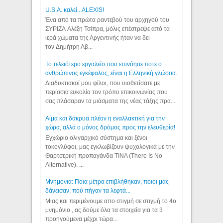
U.S.A. καλεί...ALEXIS!
Ένα από τα πρώτα ραντεβού του αρχηγού του
ΣΥΡΙΖΑ Αλέξη Τσίπρα, μόλις επέστρεψε από τα
ιερά χώματα της Αργεντινής ήταν να δει
τον Δημήτρη Αβ...
Το τελειότερο εργαλείο που επινόησε ποτε ο
ανθρώπινος εγκέφαλος, είναι η Ελληνική γλώσσα.
Διαδυκτιακοί μου φίλοι, που υιοθετίσατε με
περίσσια ευκολία τον τρόπο επικοινωνίας που
σας πλάσαραν τα μιάσματα της νέας τάξης πρα...
Αίμα και δάκρυα πλέον η εναλλακτική για την
χώρα, αλλά ο μόνος δρόμος προς την ελευθερία!
Εγχώριο ολιγαρχικό σύστημα και ξένοι
τοκογλύφοι, μας εγκλωβίζουν ψυχολογικά με την
Θαρτσερική προπαγάνδα TINA (There Is No
Alternative). ...
Μνημόνια: Ποια μέτρα επιβλήθηκαν, ποιοι μας
δάνεισαν, πού πήγαν τα λεφτά...
Μιας και περιμένουμε απο στιγμή σε στιγμή το 4ο
μνημόνιο , ας δούμε όλα τα στοιχεία για τα 3
προηγούμενα μέχρι τώρα...