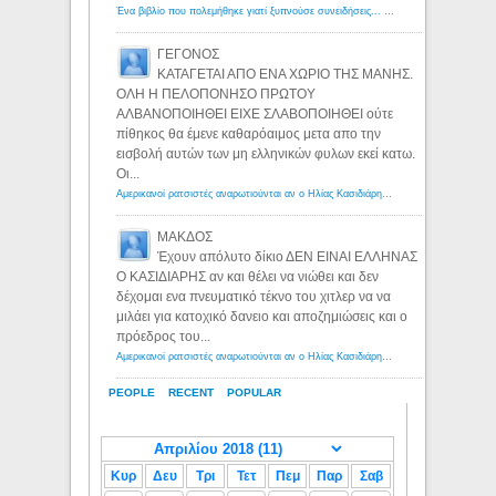
Ένα βιβλίο που πολεμήθηκε γιατί ξυπνούσε συνειδήσεις... - Λόγιος Ερμής | Η γνώση ξεκινάει με την αναζήτηση...
ΓΕΓΟΝΟΣ
ΚΑΤΑΓΕΤΑΙ ΑΠΟ ΕΝΑ ΧΩΡΙΟ ΤΗΣ ΜΑΝΗΣ.
ΟΛΗ Η ΠΕΛΟΠΟΝΗΣΟ ΠΡΩΤΟΥ
ΑΛΒΑΝΟΠΟΙΗΘΕΙ ΕΙΧΕ ΣΛΑΒΟΠΟΙΗΘΕΙ ούτε
πίθηκος θα έμενε καθαρόαιμος μετα απο την
εισβολή αυτών των μη ελληνικών φυλων εκεί κατω.
Οι...
Αμερικανοί ρατσιστές αναρωτιούνται αν ο Ηλίας Κασιδιάρης ανήκει στη λευκή φυλή... - Λόγιος Ερμής
ΜΑΚΔΟΣ
Έχουν απόλυτο δίκιο ΔΕΝ ΕΙΝΑΙ ΕΛΛΗΝΑΣ
Ο ΚΑΣΙΔΙΑΡΗΣ αν και θέλει να νιώθει και δεν
δέχομαι ενα πνευματικό τέκνο του χιτλερ να να
μιλάει για κατοχικό δανειο και αποζημιώσεις και ο
πρόεδρος του...
Αμερικανοί ρατσιστές αναρωτιούνται αν ο Ηλίας Κασιδιάρης ανήκει στη λευκή φυλή... - Λόγιος Ερμής
PEOPLE
RECENT
POPULAR
Κυρ
Δευ
Τρι
Τετ
Πεμ
Παρ
Σαβ