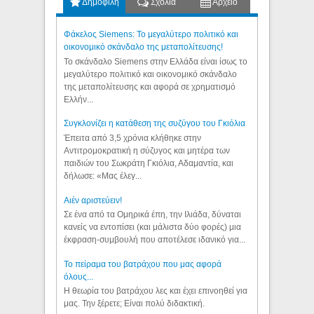
Δημοφιλή
Σχόλια
Αρχείο
Φάκελος Siemens: Το μεγαλύτερο πολιτικό και
οικονομικό σκάνδαλο της μεταπολίτευσης!
Το σκάνδαλο Siemens στην Ελλάδα είναι ίσως το
μεγαλύτερο πολιτικό και οικονομικό σκάνδαλο
της μεταπολίτευσης και αφορά σε χρηματισμό
Ελλήν...
Συγκλονίζει η κατάθεση της συζύγου του Γκιόλια
Έπειτα από 3,5 χρόνια κλήθηκε στην
Αντιτρομοκρατική η σύζυγος και μητέρα των
παιδιών του Σωκράτη Γκιόλια, Αδαμαντία, και
δήλωσε: «Μας έλεγ...
Aιέν αριστεύειν!
Σε ένα από τα Ομηρικά έπη, την Ιλιάδα, δύναται
κανείς να εντοπίσει (και μάλιστα δύο φορές) μια
έκφραση-συμβουλή που αποτέλεσε ιδανικό για...
Το πείραμα του βατράχου που μας αφορά
όλους...
Η θεωρία του βατράχου λες και έχει επινοηθεί για
μας. Την ξέρετε; Είναι πολύ διδακτική.