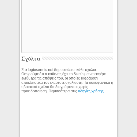
Σχόλια
Στο logiosermis.net δημοσιεύεται κάθε σχόλιο.
Θεωρούμε ότι ο καθένας έχει το δικαίωμα να εκφέρει
ελεύθερα τις απόψεις του, οι οποίες εκφράζουν
αποκλειστικά τον εκάστοτε σχολιαστή. Τα συκοφαντικά ή
υβριστικά σχόλια θα διαγράφονται χωρίς
προειδοποίηση. Περισσότερα στις
οδηγίες χρήσης
.