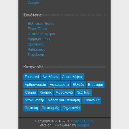
Google+
Συνδέσεις
Ελληνικός Τύπος
Ξένος Τύπος
Φιλικοί Ιστοχώροι
Χρήσιμα Links
Ομογένεια
Ραδιόφωνο
Στηρίζουμε
Κατηγορίες
Featured
Αναλύσεις
Αποκαλύψεις
Αρθρογραφία
Αφιερώματα
Ελλάδα
Επιστήμη
Ιστορία
Κόσμος
Μυθολογία
Νέα Τάξη
Ντοκιμαντέρ
Νόηση και Επινόηση
Οικονομία
Πολιτική
Πολιτισμός
Τεχνολογία
Copyright © 2010-2018
Λόγιος Ερμής
Version 5 - Powered by
Blogger