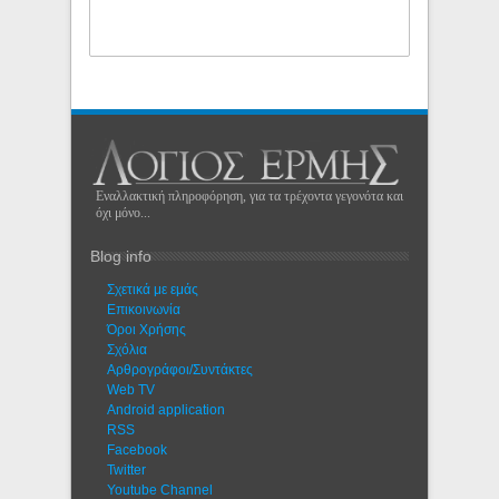
Εναλλακτική πληροφόρηση, για τα τρέχοντα γεγονότα και
όχι μόνο...
Blog info
Σχετικά με εμάς
Eπικοινωνία
Όροι Χρήσης
Σχόλια
Αρθρογράφοι/Συντάκτες
Web TV
Android application
RSS
Facebook
Twitter
Youtube Channel