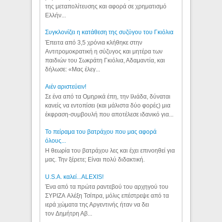
της μεταπολίτευσης και αφορά σε χρηματισμό
Ελλήν...
Συγκλονίζει η κατάθεση της συζύγου του Γκιόλια
Έπειτα από 3,5 χρόνια κλήθηκε στην
Αντιτρομοκρατική η σύζυγος και μητέρα των
παιδιών του Σωκράτη Γκιόλια, Αδαμαντία, και
δήλωσε: «Μας έλεγ...
Aιέν αριστεύειν!
Σε ένα από τα Ομηρικά έπη, την Ιλιάδα, δύναται
κανείς να εντοπίσει (και μάλιστα δύο φορές) μια
έκφραση-συμβουλή που αποτέλεσε ιδανικό για...
Το πείραμα του βατράχου που μας αφορά
όλους...
Η θεωρία του βατράχου λες και έχει επινοηθεί για
μας. Την ξέρετε; Είναι πολύ διδακτική.
U.S.A. καλεί...ALEXIS!
Ένα από τα πρώτα ραντεβού του αρχηγού του
ΣΥΡΙΖΑ Αλέξη Τσίπρα, μόλις επέστρεψε από τα
ιερά χώματα της Αργεντινής ήταν να δει
τον Δημήτρη Αβ...