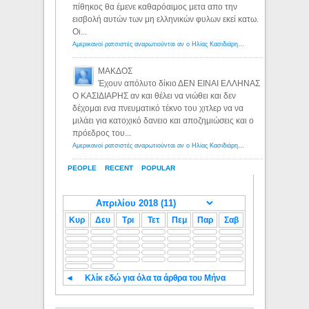
πίθηκος θα έμενε καθαρόαιμος μετα απο την
εισβολή αυτών των μη ελληνικών φυλων εκεί κατω.
Οι...
Αμερικανοί ρατσιστές αναρωτιούνται αν ο Ηλίας Κασιδιάρης ανήκει στη λευκή φυλή... - Λόγιος Ερμής
ΜΑΚΔΟΣ
Έχουν απόλυτο δίκιο ΔΕΝ ΕΙΝΑΙ ΕΛΛΗΝΑΣ
Ο ΚΑΣΙΔΙΑΡΗΣ αν και θέλει να νιώθει και δεν
δέχομαι ενα πνευματικό τέκνο του χιτλερ να να
μιλάει για κατοχικό δανειο και αποζημιώσεις και ο
πρόεδρος του...
Αμερικανοί ρατσιστές αναρωτιούνται αν ο Ηλίας Κασιδιάρης ανήκει στη λευκή φυλή... - Λόγιος Ερμής
PEOPLE
RECENT
POPULAR
Κυρ
Δευ
Τρι
Τετ
Πεμ
Παρ
Σαβ
◄
Κλίκ εδώ για όλα τα άρθρα του Μήνα