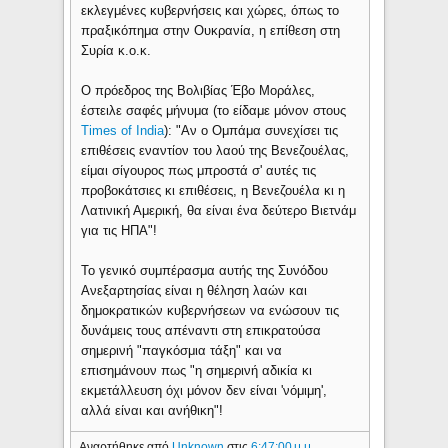
εκλεγμένες κυβερνήσεις και χώρες, όπως το
πραξικόπημα στην Ουκρανία, η επίθεση στη
Συρία κ.ο.κ.
Ο πρόεδρος της Βολιβίας Έβο Μοράλες,
έστειλε σαφές μήνυμα (το είδαμε μόνον στους
Times of India
): "Αν ο Ομπάμα συνεχίσει τις
επιθέσεις εναντίον του λαού της Βενεζουέλας,
είμαι σίγουρος πως μπροστά σ' αυτές τις
προβοκάτσιες κι επιθέσεις, η Βενεζουέλα κι η
Λατινική Αμερική, θα είναι ένα δεύτερο Βιετνάμ
για τις ΗΠΑ"!
Το γενικό συμπέρασμα αυτής της Συνόδου
Ανεξαρτησίας είναι η θέληση λαών και
δημοκρατικών κυβερνήσεων να ενώσουν τις
δυνάμεις τους απέναντι στη επικρατούσα
σημερινή "παγκόσμια τάξη" και να
επισημάνουν πως "η σημερινή αδικία κι
εκμετάλλευση όχι μόνον δεν είναι 'νόμιμη',
αλλά είναι και ανήθικη"!
Αναρτήθηκε από
Unknown
στις
6:47:00 μ.μ.