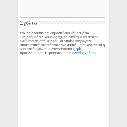
Σχόλια
Στο logiosermis.net δημοσιεύεται κάθε σχόλιο.
Θεωρούμε ότι ο καθένας έχει το δικαίωμα να εκφέρει
ελεύθερα τις απόψεις του, οι οποίες εκφράζουν
αποκλειστικά τον εκάστοτε σχολιαστή. Τα συκοφαντικά ή
υβριστικά σχόλια θα διαγράφονται χωρίς
προειδοποίηση. Περισσότερα στις
οδηγίες χρήσης
.