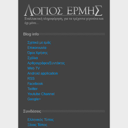
Εναλλακτική πληροφόρηση, για τα τρέχοντα γεγονότα και
όχι μόνο...
Blog info
Σχετικά με εμάς
Eπικοινωνία
Όροι Χρήσης
Σχόλια
Αρθρογράφοι/Συντάκτες
Web TV
Android application
RSS
Facebook
Twitter
Youtube Channel
Google+
Συνδέσεις
Ελληνικός Τύπος
Ξένος Τύπος