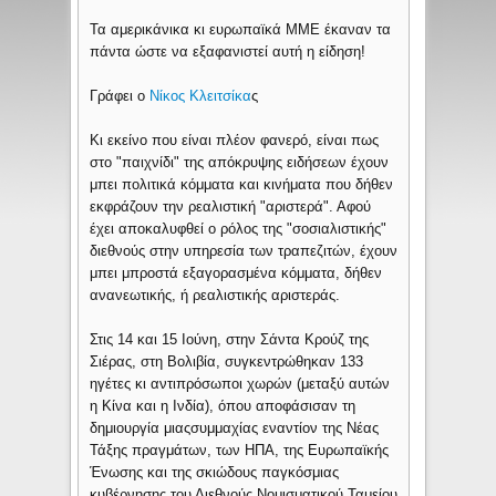
Τα αμερικάνικα κι ευρωπαϊκά ΜΜΕ έκαναν τα
πάντα ώστε να εξαφανιστεί αυτή η είδηση!
Γράφει ο
Νίκος Κλειτσίκα
ς
Κι εκείνο που είναι πλέον φανερό, είναι πως
στο "παιχνίδι" της απόκρυψης ειδήσεων έχουν
μπει πολιτικά κόμματα και κινήματα που δήθεν
εκφράζουν την ρεαλιστική "αριστερά". Αφού
έχει αποκαλυφθεί ο ρόλος της "σοσιαλιστικής"
διεθνούς στην υπηρεσία των τραπεζιτών, έχουν
μπει μπροστά εξαγορασμένα κόμματα, δήθεν
ανανεωτικής, ή ρεαλιστικής αριστεράς.
Στις 14 και 15 Ιούνη, στην Σάντα Κρούζ της
Σιέρας, στη Βολιβία, συγκεντρώθηκαν 133
ηγέτες κι αντιπρόσωποι χωρών (μεταξύ αυτών
η Κίνα και η Ινδία), όπου αποφάσισαν τη
δημιουργία μιαςσυμμαχίας εναντίον της Νέας
Τάξης πραγμάτων, των ΗΠΑ, της Ευρωπαϊκής
Ένωσης και της σκιώδους παγκόσμιας
κυβέρνησης του Διεθνούς Νομισματικού Ταμείου