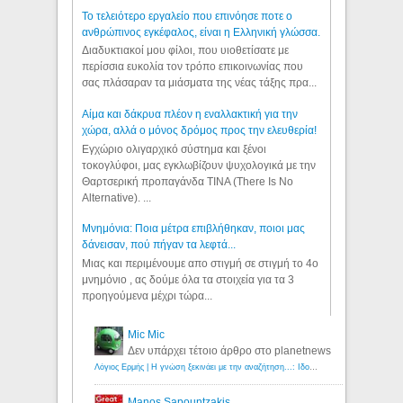
Το τελειότερο εργαλείο που επινόησε ποτε ο
ανθρώπινος εγκέφαλος, είναι η Ελληνική γλώσσα.
Διαδυκτιακοί μου φίλοι, που υιοθετίσατε με
περίσσια ευκολία τον τρόπο επικοινωνίας που
σας πλάσαραν τα μιάσματα της νέας τάξης πρα...
Αίμα και δάκρυα πλέον η εναλλακτική για την
χώρα, αλλά ο μόνος δρόμος προς την ελευθερία!
Εγχώριο ολιγαρχικό σύστημα και ξένοι
τοκογλύφοι, μας εγκλωβίζουν ψυχολογικά με την
Θαρτσερική προπαγάνδα TINA (There Is No
Alternative). ...
Μνημόνια: Ποια μέτρα επιβλήθηκαν, ποιοι μας
δάνεισαν, πού πήγαν τα λεφτά...
Μιας και περιμένουμε απο στιγμή σε στιγμή το 4ο
μνημόνιο , ας δούμε όλα τα στοιχεία για τα 3
προηγούμενα μέχρι τώρα...
Mic Mic
Δεν υπάρχει τέτοιο άρθρο στο planetnews
Λόγιος Ερμής | Η γνώση ξεκινάει με την αναζήτηση...: Ιδού οι 18 που χρωστούν 11 δις ευρώ!
Manos Sapountzakis