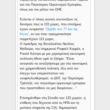
και του Παγκόσμιου Οργανισμού Εμπορίου,
όπως και του ρόλου του ΟΗΕ.
Ενάντια σ' όλους αυτούς συντονίζουν τις
δυνάμεις τους οι 133 χώρες, που επισήμως
έχουν ονομαστεί: ‘
Ομάδα των 77 και της
Κίνας
‘, αν και στην πραγματικότητα
συμμετέχουν 113 χώρες.
Ο πρόεδρος της Βενεζουέλας Νικόλας
Μαδούρο, του Ισημερινού Ραφαέλ Κορρέα, ο
Ραούλ Κάστρο με μια χαρισματική οικονομική
ανάλυση έθεσε ωμά το ζήτημα: "Είναι
αναγκαίο να αναζητήσουμε μια νέα οικονομική
και χρηματοδοτική πολιτική, έξω από τον
έλεγχο των υπερασπιστών του
νεοφιλελευθερισμού, το ΔΝΤ, την Παγκόσμια
Τράπεζα, τον παγκόσμιο οργανισμό εμπορίου
που προσπαθούν να μας διαιρέσουν...".
Επισημάνθηκε στη Σύνοδο των 133 χωρών, η
επίθεση που δέχονται από τις ΗΠΑ και τη
μυστική υπηρεσία της CIA, δημοκρατικά