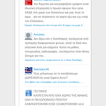
πιο δημοσιο και κουραφεξαλα γραφετε ειναι
ιδιωτικη επιχειρηση η πρωην εφορια που εγινε
ΑΑΔΕ στα χερια των δανειστων και μας πινει το
αιμα... για να πηγαινουν τα λεφτα εξω και οχι υπερ
του Ελληνικου...
Εφορία: Κατάσχονται όλα ύστερα από 30 μέρες και χωρίς δικαστικές αποφάσεις - Λόγιος Ερμής
Αντώνης
Δεν ξέρω εάν ο Κασιδιάρης προέρχεται από
πρόσμιξη διαφορετικών φυλών, αλλά τα δικά σου
ελληνικά είναι για κλάματα. Κοίτα να μάθεις
στοιχειωδώς ορθογραφία...τουλάχιστον όταν θέτεις
ζήτημα για την...
Αμερικανοί ρατσιστές αναρωτιούνται αν ο Ηλίας Κασιδιάρης ανήκει στη λευκή φυλή... - Λόγιος Ερμής
Νικολαος46
Πως μπορουμε να το κατεβασουμε
ΔΩΡΕΑΝ!!!! Αν ειναι Εφικτο Αυτο?
Ένα βιβλίο που πολεμήθηκε γιατί ξυπνούσε συνειδήσεις... - Λόγιος Ερμής | Η γνώση ξεκινάει με την αναζήτηση...
ΓΕΓΟΝΟΣ
ΚΑΤΑΓΕΤΑΙ ΑΠΟ ΕΝΑ ΧΩΡΙΟ ΤΗΣ ΜΑΝΗΣ.
ΟΛΗ Η ΠΕΛΟΠΟΝΗΣΟ ΠΡΩΤΟΥ
ΑΛΒΑΝΟΠΟΙΗΘΕΙ ΕΙΧΕ ΣΛΑΒΟΠΟΙΗΘΕΙ ούτε