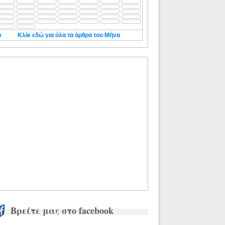
◄
Κλίκ εδώ για όλα τα άρθρα του Μήνα
Βρείτε μας στο facebook