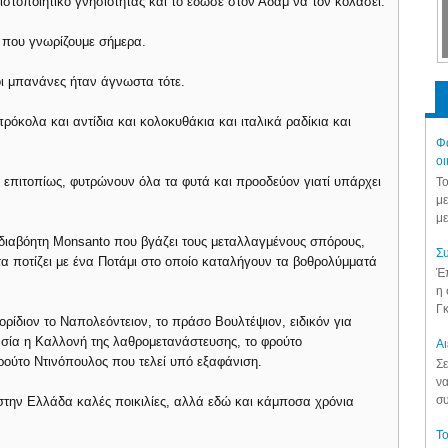
πιστοποιητικό γνησιότητας και το έδωσε στον Αδάμ να τον κολάσει.
 που γνωρίζουμε σήμερα.
οι μπανάνες ήταν άγνωστα τότε.
ρόκολα και αντίδια και κολοκυθάκια και ιταλικά ραδίκια και
Φά
οι
ι επιτοπίως, φυτρώνουν όλα τα φυτά και προοδεύον γιατί υπάρχει
Το
με
με
 διαβόητη Monsanto που βγάζει τους μεταλλαγμένους σπόρους,
Συ
τα ποτίζει με ένα Ποτάμι στο οποίο καταλήγουν τα βοθρολύμματά
Έπ
η 
Γκ
ορίδιον το Ναπολεόντειον, το πράσο Βουλτέψιον, ειδικόν για
ασία η Καλλονή της λαθρομετανάστευσης, το φρούτο
Aι
ρούτο Ντινόπουλος που τελεί υπό εξαφάνιση.
Σε
να
συ
στην Ελλάδα καλές ποικιλίες, αλλά εδώ και κάμποσα χρόνια
Το