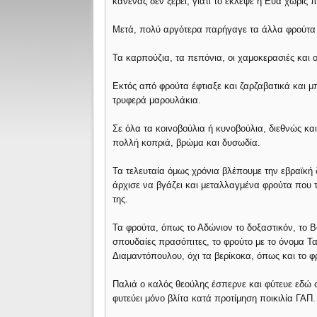
κανένας δεν ξέρει, γιατί το έκλεψε η Εύα χωρίς 
Μετά, πολύ αργότερα παρήγαγε τα άλλα φρούτα
Τα καρπούζια, τα πεπόνια, οι χαμοκερασιές και 
Εκτός από φρούτα έφτιαξε και ζαρζαβατικά και μπ
τρυφερά μαρουλάκια.
Σε όλα τα κοινοβούλια ή κυνοβούλια, διεθνώς κα
πολλή κοπριά, βρώμα και δυσωδία.
Τα τελευταία όμως χρόνια βλέπουμε την εβραϊκή
άρχισε να βγάζει και μεταλλαγμένα φρούτα που 
της.
Τα φρούτα, όπως το Αδώνιον το δοξαστικόν, το Β
σπουδαίες πρασόπιτες, το φρούτο με το όνομα Τ
Διαμαντόπουλου, όχι τα βερίκοκα, όπως και το φ
Παλιά ο καλός θεούλης έσπερνε και φύτευε εδώ 
φυτεύει μόνο βλίτα κατά προτίμηση ποικιλία ΓΑΠ.