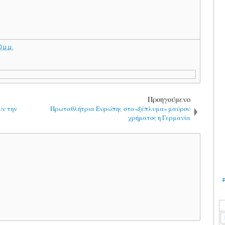
 μ.μ.
Προηγούμενο
υν την
Πρωταθλήτρια Ευρώπης στο «ξέπλυμα» μαύρου
χρήματος η Γερμανία