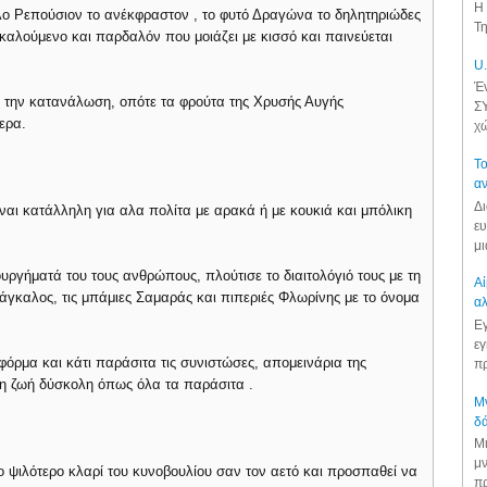
Η 
λο Ρεπούσιον το ανέκφραστον , το φυτό Δραγώνα το δηλητηριώδες
Τη
καλούμενο και παρδαλόν που μοιάζει με κισσό και παινεύεται
U.
Έν
α την κατανάλωση, οπότε τα φρούτα της Χρυσής Αυγής
ΣΥ
ερα.
χώ
Το
αν
Δι
ναι κατάλληλη για αλα πολίτα με αρακά ή με κουκιά και μπόλικη
ευ
μι
ργήματά του τους ανθρώπους, πλούτισε το διαιτολόγιό τους με τη
Αί
άγκαλος, τις μπάμιες Σαμαράς και πιπεριές Φλωρίνης με το όνομα
αλ
Εγ
εγ
φόρμα και κάτι παράσιτα τις συνιστώσες, απομεινάρια της
πρ
τη ζωή δύσκολη όπως όλα τα παράσιτα .
Μν
δά
Μι
μν
ο ψιλότερο κλαρί του κυνοβουλίου σαν τον αετό και προσπαθεί να
πρ