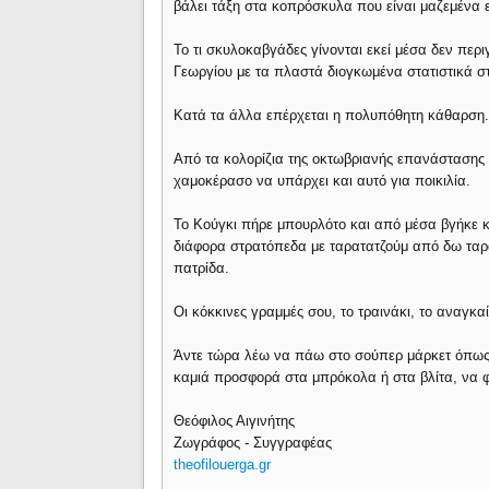
βάλει τάξη στα κοπρόσκυλα που είναι μαζεμένα 
Το τι σκυλοκαβγάδες γίνονται εκεί μέσα δεν πε
Γεωργίου με τα πλαστά διογκωμένα στατιστικά σ
Κατά τα άλλα επέρχεται η πολυπόθητη κάθαρση.
Από τα κολορίζια της οκτωβριανής επανάστασης
χαμοκέρασο να υπάρχει και αυτό για ποικιλία.
Το Κούγκι πήρε μπουρλότο και από μέσα βγήκε κ
διάφορα στρατόπεδα με ταρατατζούμ από δω ταρατ
πατρίδα.
Οι κόκκινες γραμμές σου, το τραινάκι, το αναγκα
Άντε τώρα λέω να πάω στο σούπερ μάρκετ όπως 
καμιά προσφορά στα μπρόκολα ή στα βλίτα, να φ
Θεόφιλος Αιγινήτης
Ζωγράφος - Συγγραφέας
theofilouerga.gr