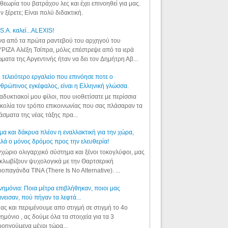
θεωρία του βατράχου λες και έχει επινοηθεί για μας.
ν ξέρετε; Είναι πολύ διδακτική.
S.A. καλεί...ALEXIS!
α από τα πρώτα ραντεβού του αρχηγού του
ΡΙΖΑ Αλέξη Τσίπρα, μόλις επέστρεψε από τα ιερά
ματα της Αργεντινής ήταν να δει τον Δημήτρη Αβ...
 τελειότερο εργαλείο που επινόησε ποτε ο
θρώπινος εγκέφαλος, είναι η Ελληνική γλώσσα.
αδυκτιακοί μου φίλοι, που υιοθετίσατε με περίσσια
κολία τον τρόπο επικοινωνίας που σας πλάσαραν τα
άσματα της νέας τάξης πρα...
μα και δάκρυα πλέον η εναλλακτική για την χώρα,
λά ο μόνος δρόμος προς την ελευθερία!
χώριο ολιγαρχικό σύστημα και ξένοι τοκογλύφοι, μας
κλωβίζουν ψυχολογικά με την Θαρτσερική
οπαγάνδα TINA (There Is No Alternative). ...
ημόνια: Ποια μέτρα επιβλήθηκαν, ποιοι μας
νεισαν, πού πήγαν τα λεφτά...
ας και περιμένουμε απο στιγμή σε στιγμή το 4ο
ημόνιο , ας δούμε όλα τα στοιχεία για τα 3
οηγούμενα μέχρι τώρα...