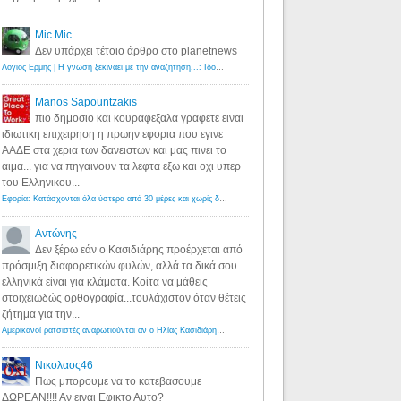
Mic Mic
Δεν υπάρχει τέτοιο άρθρο στο planetnews
Λόγιος Ερμής | Η γνώση ξεκινάει με την αναζήτηση...: Ιδού οι 18 που χρωστούν 11 δις ευρώ!
·
6 years ago
Manos Sapountzakis
πιο δημοσιο και κουραφεξαλα γραφετε ειναι
ιδιωτικη επιχειρηση η πρωην εφορια που εγινε
ΑΑΔΕ στα χερια των δανειστων και μας πινει το
αιμα... για να πηγαινουν τα λεφτα εξω και οχι υπερ
του Ελληνικου...
Εφορία: Κατάσχονται όλα ύστερα από 30 μέρες και χωρίς δικαστικές αποφάσεις - Λόγιος Ερμής
·
6 years ag
Αντώνης
Δεν ξέρω εάν ο Κασιδιάρης προέρχεται από
πρόσμιξη διαφορετικών φυλών, αλλά τα δικά σου
ελληνικά είναι για κλάματα. Κοίτα να μάθεις
στοιχειωδώς ορθογραφία...τουλάχιστον όταν θέτεις
ζήτημα για την...
Αμερικανοί ρατσιστές αναρωτιούνται αν ο Ηλίας Κασιδιάρης ανήκει στη λευκή φυλή... - Λόγιος Ερμής
·
7 yea
Νικολαος46
Πως μπορουμε να το κατεβασουμε
ΔΩΡΕΑΝ!!!! Αν ειναι Εφικτο Αυτο?