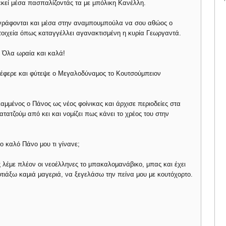
εκεί μέσα πασπαλίζοντάς τα με μπόλικη Κανέλλη.
ριγράφονται και μέσα στην αναμπουμπούλα να σου αθώος ο
τοιχεία όπως καταγγέλλει αγανακτισμένη η κυρία Γεωργαντά.
 Όλα ωραία και καλά!
 έφερε και φύτεψε ο Μεγαλοδύναμος το Κουτσούμπειον
αμμένος ο Πάνος ως νέος φοίνικας και άρχισε περιοδείες στα
ατζούμ από κει και νομίζει πως κάνει το χρέος του στην
ίο καλό Πάνο μου τι γίνανε;
λέμε πλέον οι νεοέλληνες το μπακαλομανάβικο, μπας και έχει
τιάξω καμιά μαγεριά, να ξεγελάσω την πείνα μου με κουτόχορτο.