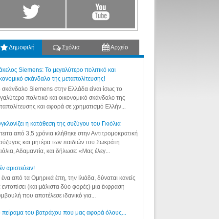
Δημοφιλή
Σχόλια
Αρχείο
κελος Siemens: Το μεγαλύτερο πολιτικό και
κονομικό σκάνδαλο της μεταπολίτευσης!
 σκάνδαλο Siemens στην Ελλάδα είναι ίσως το
γαλύτερο πολιτικό και οικονομικό σκάνδαλο της
ταπολίτευσης και αφορά σε χρηματισμό Ελλήν...
γκλονίζει η κατάθεση της συζύγου του Γκιόλια
ειτα από 3,5 χρόνια κλήθηκε στην Αντιτρομοκρατική
σύζυγος και μητέρα των παιδιών του Σωκράτη
ιόλια, Αδαμαντία, και δήλωσε: «Μας έλεγ...
έν αριστεύειν!
 ένα από τα Ομηρικά έπη, την Ιλιάδα, δύναται κανείς
 εντοπίσει (και μάλιστα δύο φορές) μια έκφραση-
μβουλή που αποτέλεσε ιδανικό για...
 πείραμα του βατράχου που μας αφορά όλους...