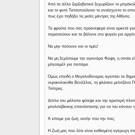
Από τα άλλα ζαρζαβατικά ξεχωρίζουν το μπρόκο
και το φυτό Τατσοπούλειον το αναίσχυντο το απο
πως έχει πηδήξει τις μισές μάντρες της Αθήνας.
Τα φρούτα που σας προανέφερα είναι αρκετά γι
περισσεύουν και τα βάλανε στο ψυγείο για αργότ
Να μην πέσουνε και οι τιμές!
Να μη ξεχάσουμε την αγκινάρα Φώφη, η οποία εί
μπεσαμέλ για παπάρα.
Όμως επειδή ο Μεγαλοδύναμος αγαπάει τα δημιου
νεροκολοκύθα Βενιζέλος, τη φλάσκα μελιτζάνα Π
Τσίπρας.
Δίπλα του μάλιστα φύτεψε και την αριστερή πλατ
μπολσεβίκικης επανάστασης για να του κάνουν 
Ά είπαμε για ζωή, αυτήν που την πας;
Η Ζωή μας που λέτε είναι καθισμένη αγέρωχη στ