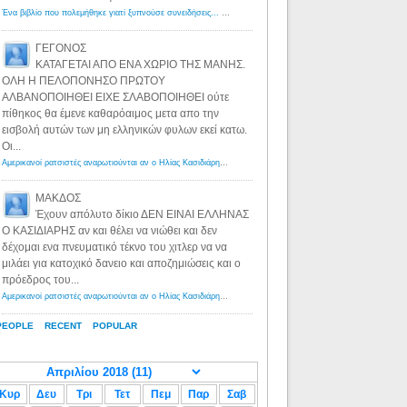
Ένα βιβλίο που πολεμήθηκε γιατί ξυπνούσε συνειδήσεις... - Λόγιος Ερμής | Η γνώση ξεκινάει με την αναζήτηση...
ΓΕΓΟΝΟΣ
ΚΑΤΑΓΕΤΑΙ ΑΠΟ ΕΝΑ ΧΩΡΙΟ ΤΗΣ ΜΑΝΗΣ.
ΟΛΗ Η ΠΕΛΟΠΟΝΗΣΟ ΠΡΩΤΟΥ
ΑΛΒΑΝΟΠΟΙΗΘΕΙ ΕΙΧΕ ΣΛΑΒΟΠΟΙΗΘΕΙ ούτε
πίθηκος θα έμενε καθαρόαιμος μετα απο την
εισβολή αυτών των μη ελληνικών φυλων εκεί κατω.
Οι...
Αμερικανοί ρατσιστές αναρωτιούνται αν ο Ηλίας Κασιδιάρης ανήκει στη λευκή φυλή... - Λόγιος Ερμής
·
8 yea
ΜΑΚΔΟΣ
Έχουν απόλυτο δίκιο ΔΕΝ ΕΙΝΑΙ ΕΛΛΗΝΑΣ
Ο ΚΑΣΙΔΙΑΡΗΣ αν και θέλει να νιώθει και δεν
δέχομαι ενα πνευματικό τέκνο του χιτλερ να να
μιλάει για κατοχικό δανειο και αποζημιώσεις και ο
πρόεδρος του...
Αμερικανοί ρατσιστές αναρωτιούνται αν ο Ηλίας Κασιδιάρης ανήκει στη λευκή φυλή... - Λόγιος Ερμής
·
8 yea
PEOPLE
RECENT
POPULAR
Κυρ
Δευ
Τρι
Τετ
Πεμ
Παρ
Σαβ