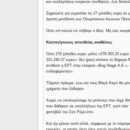
και ανεξαρτήτως καιρικών συνθηκών, ένα δύσκ
Σημειώστε για κερασάκι τις 27 χιλιάδες ευρώ σε 
άριστη μετάδοση των Ολυμπιακών Αγώνων Πεκίν
Ούτε επί κοντώ να πήδαγε ο ίδιος. Μη σας κουρά
Κατεπείγουσες απευθείας αναθέσεις
Ούτε 279 χιλιάδες ευρώ -μόλις «278.353,25 ευρ
331.240,37 ευρώ»- δεν (μας) κόστισε το διήμερο
ανέθεσε η ΕΡΤ στην εταιρεία «Bug Stage Α.Ε.», 
ενδιαφέροντος».
Τζάμπα πράγμα, έως και τους Black Keys θα μπο
χρήματα που ξόδεψαν.
Χωρίς να υπολογίσουμε τα μπόνους που λέμε δίπ
που δόθηκαν σε υπαλλήλους της ΕΡΤ, γιατί τότε 
φεστιβάλ του Σαν Ρέμο έτσι.
Και όχι μόνον αυτό αλλά, σύμφωνα με το πόρισ
εταιρείες, οι οποίες ήταν όλες στενά συνδεδεμένε