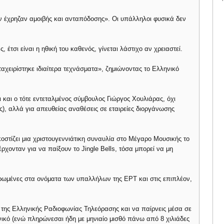
εν έχρηζαν αμοιβής και ανταπόδοσης». Οι υπάλληλοι φυσικά δεν
 έτσι είναι η ηθική του καθενός, γίνεται λάστιχο αν χρειαστεί.
αχειρίστηκε ιδιαίτερα τεχνάσματα», ζημιώνοντας το Ελληνικό
αι ο τότε εντεταλμένος σύμβουλος Γιώργος Χουλιάρας, όχι
ς), αλλά για απευθείας αναθέσεις σε εταιρείες διοργάνωσης
κοστίζει μια χριστουγεννιάτικη συναυλία στο Μέγαρο Μουσικής το
έρχονταν για να παίξουν το Jingle Bells, τόσα μπορεί να μη
ιερωμένες στα ονόματα των υπαλλήλων της ΕΡΤ και στις επιπλέον,
ος της Ελληνικής Ραδιοφωνίας Τηλεόρασης και να παίρνεις μέσα σε
ικό (ενώ πληρώνεσαι ήδη με μηνιαίο μισθό πάνω από 8 χιλιάδες