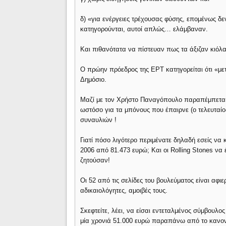
δ) «για ενέργειες τρέχουσας φύσης, επομένως δ
κατηγορούνται, αυτοί απλώς… ελάμβαναν.
Και πιθανότατα να πίστευαν πως τα άξιζαν κιόλας,
Ο πρώην πρόεδρος της ΕΡΤ κατηγορείται ότι «μετ
Δημόσιο.
Μαζί με τον Χρήστο Παναγόπουλο παραπέμπεται κ
ωστόσο για τα μπόνους που έπαιρνε (ο τελευταίο
συναυλιών !
Γιατί πόσο λιγότερο περιμένατε δηλαδή εσείς να 
2006 από 81.473 ευρώ; Και οι Rolling Stones να 
ζητούσαν!
Οι 52 από τις σελίδες του βουλεύματος είναι αφ
αδικαιολόγητες, αμοιβές τους.
Σκεφτείτε, λέει, να είσαι εντεταλμένος σύμβουλ
μία χρονιά 51.000 ευρώ παραπάνω από το κανον