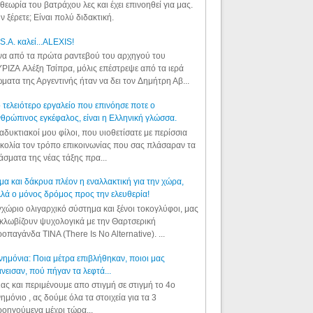
θεωρία του βατράχου λες και έχει επινοηθεί για μας.
ν ξέρετε; Είναι πολύ διδακτική.
S.A. καλεί...ALEXIS!
α από τα πρώτα ραντεβού του αρχηγού του
ΡΙΖΑ Αλέξη Τσίπρα, μόλις επέστρεψε από τα ιερά
ματα της Αργεντινής ήταν να δει τον Δημήτρη Αβ...
 τελειότερο εργαλείο που επινόησε ποτε ο
θρώπινος εγκέφαλος, είναι η Ελληνική γλώσσα.
αδυκτιακοί μου φίλοι, που υιοθετίσατε με περίσσια
κολία τον τρόπο επικοινωνίας που σας πλάσαραν τα
άσματα της νέας τάξης πρα...
μα και δάκρυα πλέον η εναλλακτική για την χώρα,
λά ο μόνος δρόμος προς την ελευθερία!
χώριο ολιγαρχικό σύστημα και ξένοι τοκογλύφοι, μας
κλωβίζουν ψυχολογικά με την Θαρτσερική
οπαγάνδα TINA (There Is No Alternative). ...
ημόνια: Ποια μέτρα επιβλήθηκαν, ποιοι μας
νεισαν, πού πήγαν τα λεφτά...
ας και περιμένουμε απο στιγμή σε στιγμή το 4ο
ημόνιο , ας δούμε όλα τα στοιχεία για τα 3
οηγούμενα μέχρι τώρα...