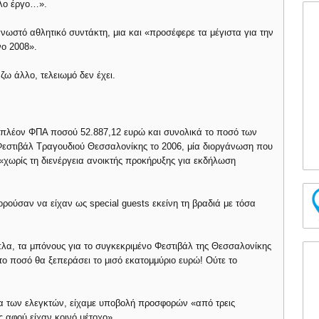
ολο έργο…».
γνωστό αθλητικό συντάκτη, μια και «προσέφερε τα μέγιστα για την
ο 2008».
ζω άλλο, τελειωμό δεν έχει.
ώ πλέον ΦΠΑ ποσού 52.887,12 ευρώ και συνολικά το ποσό των
 Φεστιβάλ Τραγουδιού Θεσσαλονίκης το 2006, μία διοργάνωση που
«χωρίς τη διενέργεια ανοικτής προκήρυξης για εκδήλωση
ρούσαν να είχαν ως special guests εκείνη τη βραδιά με τόσα
λα, τα μπόνους για το συγκεκριμένο Φεστιβάλ της Θεσσαλονίκης
το ποσό θα ξεπεράσει το μισό εκατομμύριο ευρώ! Ούτε το
μα των ελεγκτών, είχαμε υποβολή προσφορών «από τρεις
ς αφού είχαν κοινό μέτοχο».