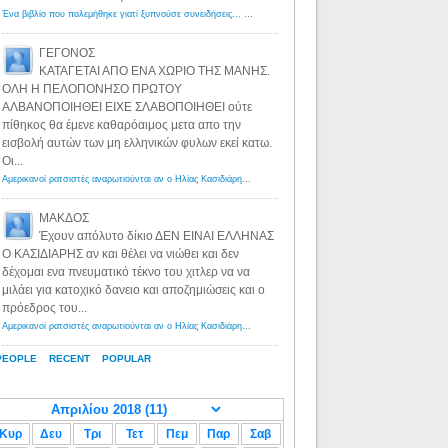
Ένα βιβλίο που πολεμήθηκε γιατί ξυπνούσε συνειδήσεις... - Λόγιος Ερμής | Η γνώση ξεκινάει με την αναζήτηση...
ΓΕΓΟΝΟΣ
ΚΑΤΑΓΕΤΑΙ ΑΠΟ ΕΝΑ ΧΩΡΙΟ ΤΗΣ ΜΑΝΗΣ.
ΟΛΗ Η ΠΕΛΟΠΟΝΗΣΟ ΠΡΩΤΟΥ
ΑΛΒΑΝΟΠΟΙΗΘΕΙ ΕΙΧΕ ΣΛΑΒΟΠΟΙΗΘΕΙ ούτε
πίθηκος θα έμενε καθαρόαιμος μετα απο την
εισβολή αυτών των μη ελληνικών φυλων εκεί κατω.
Οι...
Αμερικανοί ρατσιστές αναρωτιούνται αν ο Ηλίας Κασιδιάρης ανήκει στη λευκή φυλή... - Λόγιος Ερμής
·
8 yea
ΜΑΚΔΟΣ
Έχουν απόλυτο δίκιο ΔΕΝ ΕΙΝΑΙ ΕΛΛΗΝΑΣ
Ο ΚΑΣΙΔΙΑΡΗΣ αν και θέλει να νιώθει και δεν
δέχομαι ενα πνευματικό τέκνο του χιτλερ να να
μιλάει για κατοχικό δανειο και αποζημιώσεις και ο
πρόεδρος του...
Αμερικανοί ρατσιστές αναρωτιούνται αν ο Ηλίας Κασιδιάρης ανήκει στη λευκή φυλή... - Λόγιος Ερμής
·
8 yea
PEOPLE
RECENT
POPULAR
Κυρ
Δευ
Τρι
Τετ
Πεμ
Παρ
Σαβ