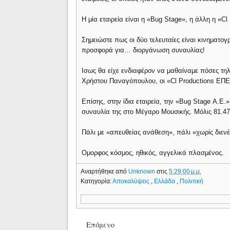
Η μία εταιρεία είναι η «Bug Stage», η άλλη η «C
Σημειώστε πως οι δύο τελευταίες είναι κινηματο
προσφορά για… διοργάνωση συναυλίας!
Ισως θα είχε ενδιαφέρον να μαθαίναμε πόσες τ
Χρήστου Παναγόπουλου, οι «Cl Productions ΕΠΕ
Επίσης, στην ίδια εταιρεία, την «Bug Stage Α.Ε.
συναυλία της στο Μέγαρο Μουσικής. Μόλις 81.4
Πάλι με «απευθείας ανάθεση», πάλι «χωρίς διενέ
Ομορφος κόσμος, ηθικός, αγγελικά πλασμένος.
Αναρτήθηκε από
Unknown
στις
5:29:00 μ.μ.
Κατηγορία:
Αποκαλύψεις
,
Ελλάδα
,
Πολιτική
Επόμενο