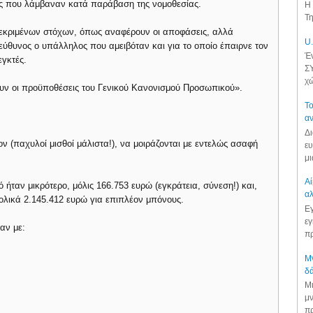
ιβές που λάμβαναν κατά παράβαση της νομοθεσίας.
Η 
Τη
γκεκριμένων στόχων, όπως αναφέρουν οι αποφάσεις, αλλά
U.
πεύθυνος ο υπάλληλος που αμειβόταν και για το οποίο έπαιρνε τον
Έν
εγκτές.
ΣΥ
χώ
υν οι προϋποθέσεις του Γενικού Κανονισμού Προσωπικού».
Το
αν
Δι
έον (παχυλοί μισθοί μάλιστα!), να μοιράζονται με εντελώς ασαφή
ευ
μι
Αί
ήταν μικρότερο, μόλις 166.753 ευρώ (εγκράτεια, σύνεση!) και,
αλ
ολικά 2.145.412 ευρώ για επιπλέον μπόνους.
Εγ
εγ
αν με:
πρ
Μν
δά
Μι
μν
πρ