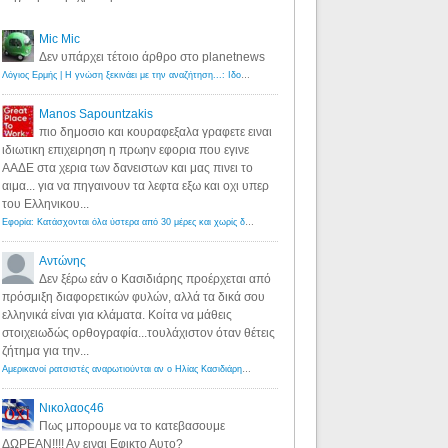
Mic Mic
Δεν υπάρχει τέτοιο άρθρο στο planetnews
Λόγιος Ερμής | Η γνώση ξεκινάει με την αναζήτηση...: Ιδού οι 18 που χρωστούν 11 δις ευρώ!
·
6 years ago
Manos Sapountzakis
πιο δημοσιο και κουραφεξαλα γραφετε ειναι
ιδιωτικη επιχειρηση η πρωην εφορια που εγινε
ΑΑΔΕ στα χερια των δανειστων και μας πινει το
αιμα... για να πηγαινουν τα λεφτα εξω και οχι υπερ
του Ελληνικου...
Εφορία: Κατάσχονται όλα ύστερα από 30 μέρες και χωρίς δικαστικές αποφάσεις - Λόγιος Ερμής
·
6 years ag
Αντώνης
Δεν ξέρω εάν ο Κασιδιάρης προέρχεται από
πρόσμιξη διαφορετικών φυλών, αλλά τα δικά σου
ελληνικά είναι για κλάματα. Κοίτα να μάθεις
στοιχειωδώς ορθογραφία...τουλάχιστον όταν θέτεις
ζήτημα για την...
Αμερικανοί ρατσιστές αναρωτιούνται αν ο Ηλίας Κασιδιάρης ανήκει στη λευκή φυλή... - Λόγιος Ερμής
·
7 yea
Νικολαος46
Πως μπορουμε να το κατεβασουμε
ΔΩΡΕΑΝ!!!! Αν ειναι Εφικτο Αυτο?