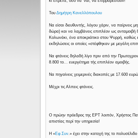
κι έπρεπε, όσο να ’ναι, να επιβραβευτούν!
Του
Δημήτρη Κανελλόπουλου
Να είσαι διευθυντής, λόγου χάριν, να παίρνεις μη
δώρα) και να λαμβάνεις επιπλέον ως ανταμοιβή 
Κολωνάκι, ένα αποκριάτικο στου Ψυρρή, καθώς ε
εκδηλώσεις οι οποίες «στέφθηκαν με μεγάλη επιτ
Να φτάνεις δηλαδή λίγο πριν από την Πρωτοχρον
8.800 το… ευεργέτημα τής επιπλέον αμοιβής.
Να πηγαίνεις χειμερινές διακοπές με 17.600 ευρ
Μέχρι τις Αλπεις φτάνεις.
Ο πρώην πρόεδρος της ΕΡΤ λοιπόν, Χρήστος Παν
απιστίας περί την υπηρεσία!
Η «
Εφ.Συν
.» έχει στην κατοχή της το πολυσέλιδ