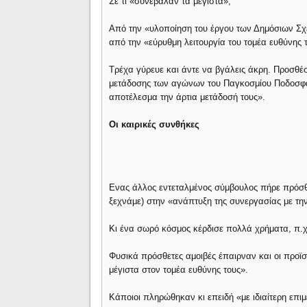
Σε τι «συνέβαλαν τα μέγιστα»;
Από την «υλοποίηση του έργου των Δημόσιων Σχ
από την «εύρυθμη λειτουργία του τομέα ευθύνης τ
Τρέχα γύρευε και άντε να βγάλεις άκρη. Προσθέσ
μετάδοσης των αγώνων του Παγκοσμίου Ποδοσφαί
αποτέλεσμα την άρτια μετάδοσή τους».
Οι καιρικές συνθήκες
Ενας άλλος εντεταλμένος σύμβουλος πήρε πρόσθε
ξεχνάμε) στην «ανάπτυξη της συνεργασίας με τη
Κι ένα σωρό κόσμος κέρδισε πολλά χρήματα, π.χ.
Φυσικά πρόσθετες αμοιβές έπαιρναν και οι προϊσ
μέγιστα στον τομέα ευθύνης τους».
Κάποιοι πληρώθηκαν κι επειδή «με ιδιαίτερη επιμ