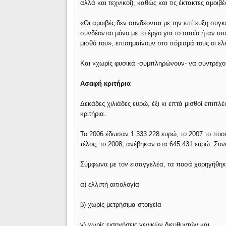
αλλά και τεχνικοί), καθώς και τις έκτακτες αμο
«Οι αμοιβές δεν συνδέονται με την επίτευξη συ
συνδέονται μόνο με το έργο για το οποίο ήταν υ
μισθό του», επισημαίνουν στο πόρισμά τους οι ελ
Και «χωρίς φυσικά -συμπληρώνουν- να συντρέχο
Ασαφή κριτήρια
Δεκάδες χιλιάδες ευρώ, έξι κι επτά μισθοί επιπλ
κριτήρια.
Το 2006 έδωσαν 1.333.228 ευρώ, το 2007 το ποσό 
τέλος, το 2008, ανέβηκαν στα 645.431 ευρώ. Συν
Σύμφωνα με τον εισαγγελέα, τα ποσά χορηγήθηκ
α) ελλιπή αιτιολογία
β) χωρίς μετρήσιμα στοιχεία
γ) χωρίς εισηγήσεις γενικών διευθυντών και