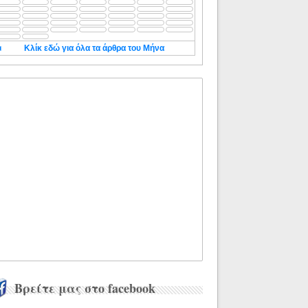
◄
Κλίκ εδώ για όλα τα άρθρα του Μήνα
Βρείτε μας στο facebook