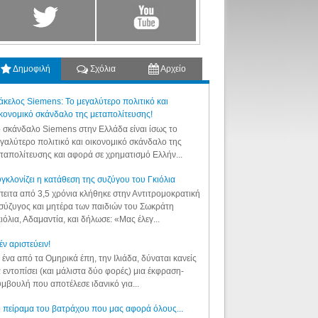
Δημοφιλή
Σχόλια
Αρχείο
κελος Siemens: Το μεγαλύτερο πολιτικό και
κονομικό σκάνδαλο της μεταπολίτευσης!
 σκάνδαλο Siemens στην Ελλάδα είναι ίσως το
γαλύτερο πολιτικό και οικονομικό σκάνδαλο της
ταπολίτευσης και αφορά σε χρηματισμό Ελλήν...
γκλονίζει η κατάθεση της συζύγου του Γκιόλια
ειτα από 3,5 χρόνια κλήθηκε στην Αντιτρομοκρατική
σύζυγος και μητέρα των παιδιών του Σωκράτη
ιόλια, Αδαμαντία, και δήλωσε: «Μας έλεγ...
έν αριστεύειν!
 ένα από τα Ομηρικά έπη, την Ιλιάδα, δύναται κανείς
 εντοπίσει (και μάλιστα δύο φορές) μια έκφραση-
μβουλή που αποτέλεσε ιδανικό για...
 πείραμα του βατράχου που μας αφορά όλους...