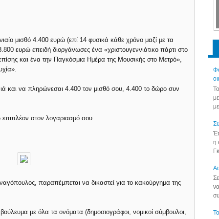
νιαίο μισθό 4.400 ευρώ (επί 14 φυσικά κάθε χρόνο μαζί με τα
8.800 ευρώ επειδή διοργάνωσες ένα «χριστουγεννιάτικο πάρτι στο
πίσης και ένα την Παγκόσμια Ημέρα της Μουσικής στο Μετρό»,
υχία».
Φά
οι
ιά και να πληρώνεσαι 4.400 τον μισθό σου, 4.400 το δώρο συν
Το
με
με
ώ επιπλέον στον λογαριασμό σου.
Συ
Έπ
η 
Γκ
Aι
Σε
αγόπουλος, παραπέμπεται να δικαστεί για το κακούργημα της
να
συ
ο βούλευμα με όλα τα ονόματα (δημοσιογράφοι, νομικοί σύμβουλοι,
Το