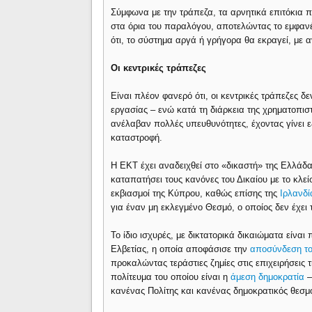
Σύμφωνα με την τράπεζα, τα αρνητικά επιτόκια 
στα όρια του παραλόγου, αποτελώντας το εμφανέ
ότι, το σύστημα αργά ή γρήγορα θα εκραγεί, με 
Οι κεντρικές τράπεζες
Είναι πλέον φανερό ότι, οι κεντρικές τράπεζες δ
εργασίας – ενώ κατά τη διάρκεια της χρηματοπισ
ανέλαβαν πολλές υπευθυνότητες, έχοντας γίνει ε
καταστροφή.
Η ΕΚΤ έχει αναδειχθεί στο «δικαστή» της Ελλάδ
καταπατήσει τους κανόνες του Δικαίου με το κλεί
εκβιασμοί της Κύπρου, καθώς επίσης της
Ιρλανδί
για έναν μη εκλεγμένο Θεσμό, ο οποίος δεν έχει 
Το ίδιο ισχυρές, με δικτατορικά δικαιώματα είναι
Ελβετίας, η οποία αποφάσισε την
αποσύνδεση τ
προκαλώντας τεράστιες ζημίες στις επιχειρήσεις τ
πολίτευμα του οποίου είναι η
άμεση δημοκρατία
–
κανένας Πολίτης και κανένας δημοκρατικός θεσμ