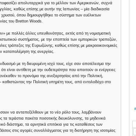
αποφασίζει απολυταρχικά για το μέλλον των Αμερικανών, συχνά
γγλίας, καθώς επίσης με αυτήν της Ιαπωνίας – μία διαδικασία
υ χρυσού, όπου δημιουργήθηκε το σύστημα των ευέλικτων
νίας του Bretton Woods.
καν» με πολλές άλλες υπευθυνότητες, εκτός από τη νομισματική
πιστωτικού συστήματος, με την εποπτεία των εμπορικών τραπεζών,
γάλες τράπεζες της Ευρωζώνης, καθώς επίσης με μακροοικονομικές
ην καταπολέμηση της ανεργίας.
νδυασμό με τη διευρυμένη ισχύ τους, είχε σαν αποτέλεσμα την
ότι είναι αντίθετη με την ουδετερότητα που απαιτούν οι ενέργειες
ν ανέκαθεν το προνόμιο της ανεξαρτησίας από την Πολιτική,
 καθιστώντας την Πολιτική υπηρέτη τους, από εντολοδόχο στο
ρέσουν να ανταπεξέλθουν με το νέο ρόλο τους, λαμβάνουν
ς τα τεράστια πακέτα ποσοτικής διευκόλυνσης, τα μηδενικά
κό διάστημα, τα αρνητικά επιτόκια για τις καταθέσεις των
μβάσεις στις αγορές συναλλάγματος για τη διατήρηση της ισοτιμίας