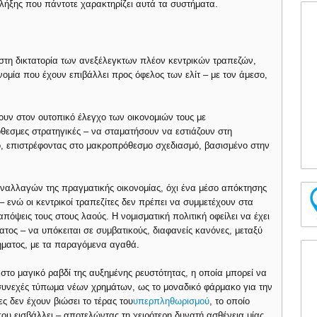
 λήξης που πάντοτε χαρακτηρίζει αυτά τα συστήματα.
 στη δικτατορία των ανεξέλεγκτων πλέον κεντρικών τραπεζών,
ομία που έχουν επιβάλλει προς όφελος των ελίτ – με τον άμεσο,
ουν στον ουτοπικό έλεγχο των οικονομιών τους με
εσμες στρατηγικές – να σταματήσουν να εστιάζουν στη
 επιστρέφοντας στο μακροπρόθεσμο σχεδιασμό, βασισμένο στην
ναλλαγών της πραγματικής οικονομίας, όχι ένα μέσο απόκτησης
 ενώ οι κεντρικοί τραπεζίτες δεν πρέπει να συμμετέχουν στα
απόψεις τους στους λαούς. Η νομισματική πολιτική οφείλει να έχει
ατος – να υπόκειται σε συμβατικούς, διαφανείς κανόνες, μεταξύ
ήματος, με τα παραγόμενα αγαθά.
στο μαγικό ραβδί της αυξημένης ρευστότητας, η οποία μπορεί να
 συνεχές τύπωμα νέων χρημάτων, ως το μοναδικό φάρμακο για την
ες δεν έχουν βιώσει το τέρας του
υπερπληθωρισμού
, το οποίο
ου εισβάλλει – αποτελώντας τη χειρότερη δυνατή ασθένεια μίας