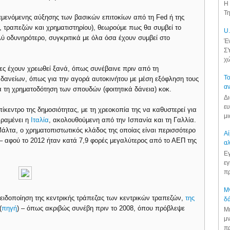
Η 
Τη
ναμενόμενης αύξησης των βασικών επιτοκίων από τη Fed ή της
, τραπεζών και χρηματιστηρίου), θεωρούμε πως θα συμβεί το
U.
λύ οδυνηρότερο, συγκριτικά με όλα όσα έχουν συμβεί στο
Έν
ΣΥ
χώ
ίτες έχουν χρεωθεί ξανά, όπως συνέβαινε πριν από τη
Το
 δανείων, όπως για την αγορά αυτοκινήτου με μέση εξόφληση τους
αν
ια τη χρηματοδότηση των σπουδών (φοιτητικά δάνεια) κοκ.
Δι
ευ
πίκεντρο της δημοσιότητας, με τη χρεοκοπία της να καθυστερεί για
μι
αραμένει η
Ιταλία
, ακολουθούμενη από την Ισπανία και τη Γαλλία.
Μάλτα, ο χρηματοπιστωτικός κλάδος της οποίας είναι περισσότερο
Αί
– αφού το 2012 ήταν κατά 7,9 φορές μεγαλύτερος από το ΑΕΠ της
αλ
Εγ
εγ
πρ
Μν
ειδοποίηση της κεντρικής τράπεζας των κεντρικών τραπεζών,
της
δά
(
πηγή
) – όπως ακριβώς συνέβη πριν το 2008, όπου πρόβλεψε
Μι
μν
πρ