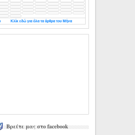
◄
Κλίκ εδώ για όλα τα άρθρα του Μήνα
Βρείτε μας στο facebook