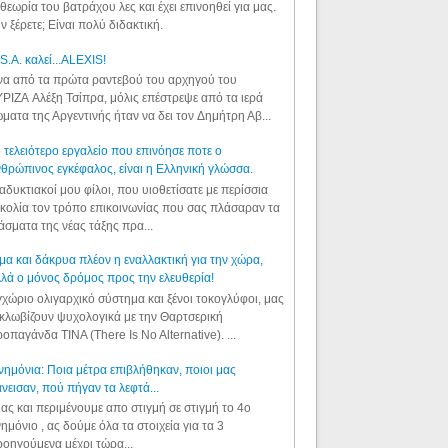
θεωρία του βατράχου λες και έχει επινοηθεί για μας.
ν ξέρετε; Είναι πολύ διδακτική.
S.A. καλεί...ALEXIS!
α από τα πρώτα ραντεβού του αρχηγού του
ΡΙΖΑ Αλέξη Τσίπρα, μόλις επέστρεψε από τα ιερά
ματα της Αργεντινής ήταν να δει τον Δημήτρη Αβ...
 τελειότερο εργαλείο που επινόησε ποτε ο
θρώπινος εγκέφαλος, είναι η Ελληνική γλώσσα.
αδυκτιακοί μου φίλοι, που υιοθετίσατε με περίσσια
κολία τον τρόπο επικοινωνίας που σας πλάσαραν τα
άσματα της νέας τάξης πρα...
μα και δάκρυα πλέον η εναλλακτική για την χώρα,
λά ο μόνος δρόμος προς την ελευθερία!
χώριο ολιγαρχικό σύστημα και ξένοι τοκογλύφοι, μας
κλωβίζουν ψυχολογικά με την Θαρτσερική
οπαγάνδα TINA (There Is No Alternative). ...
ημόνια: Ποια μέτρα επιβλήθηκαν, ποιοι μας
νεισαν, πού πήγαν τα λεφτά...
ας και περιμένουμε απο στιγμή σε στιγμή το 4ο
ημόνιο , ας δούμε όλα τα στοιχεία για τα 3
οηγούμενα μέχρι τώρα...