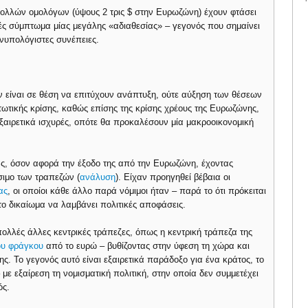
πολλών ομολόγων (ύψους 2 τρις $ στην Ευρωζώνη) έχουν φτάσει
ς σύμπτωμα μίας μεγάλης «αδιαθεσίας» – γεγονός που σημαίνει
ανυπολόγιστες συνέπειες.
εν είναι σε θέση να επιτύχουν ανάπτυξη, ούτε αύξηση των θέσεων
τωτικής κρίσης, καθώς επίσης της κρίσης χρέους της Ευρωζώνης,
ξαιρετικά ισχυρές, οπότε θα προκαλέσουν μία μακροοικονομική
ας, όσον αφορά την έξοδο της από την Ευρωζώνη, έχοντας
σιμο των τραπεζών (
ανάλυση
). Είχαν προηγηθεί βέβαια οι
ας
, οι οποίοι κάθε άλλο παρά νόμιμοι ήταν – παρά το ότι πρόκειται
το δικαίωμα να λαμβάνει πολιτικές αποφάσεις.
 πολλές άλλες κεντρικές τράπεζες, όπως η κεντρική τράπεζα της
ου φράγκου
από το ευρώ – βυθίζοντας στην ύφεση τη χώρα και
ης. Το γεγονός αυτό είναι εξαιρετικά παράδοξο για ένα κράτος, το
 με εξαίρεση τη νομισματική πολιτική, στην οποία δεν συμμετέχει
ός.