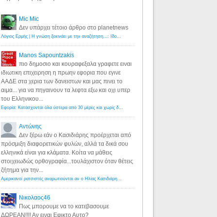
Mic Mic
Δεν υπάρχει τέτοιο άρθρο στο planetnews
Λόγιος Ερμής | Η γνώση ξεκινάει με την αναζήτηση...: Ιδού οι 18 που χρωστούν 11 δις ευρώ!
·
6 years ago
Manos Sapountzakis
πιο δημοσιο και κουραφεξαλα γραφετε ειναι
ιδιωτικη επιχειρηση η πρωην εφορια που εγινε
ΑΑΔΕ στα χερια των δανειστων και μας πινει το
αιμα... για να πηγαινουν τα λεφτα εξω και οχι υπερ
του Ελληνικου...
Εφορία: Κατάσχονται όλα ύστερα από 30 μέρες και χωρίς δικαστικές αποφάσεις - Λόγιος Ερμής
·
6 years ag
Αντώνης
Δεν ξέρω εάν ο Κασιδιάρης προέρχεται από
πρόσμιξη διαφορετικών φυλών, αλλά τα δικά σου
ελληνικά είναι για κλάματα. Κοίτα να μάθεις
στοιχειωδώς ορθογραφία...τουλάχιστον όταν θέτεις
ζήτημα για την...
Αμερικανοί ρατσιστές αναρωτιούνται αν ο Ηλίας Κασιδιάρης ανήκει στη λευκή φυλή... - Λόγιος Ερμής
·
7 yea
Νικολαος46
Πως μπορουμε να το κατεβασουμε
ΔΩΡΕΑΝ!!!! Αν ειναι Εφικτο Αυτο?