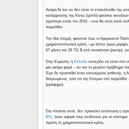
Ακόμη δε και αν δεν είναι το επακόλουθο της α
κατάρρευσης της Κίνας (τριπλή φούσκα ακινήτων
αργότερο εντός του 2016 – ενώ θα είναι κατά πο
παρελθόν.
Την ίδια στιγμή, φαίνεται πως οι Αμερικανοί Πολ
χρηματοπιστωτική κρίση – με άλλες όμως μορφές
67 μήνες και 28.711 $ ανά αυτοκίνητο (ρεκόρ), γ
Στην Ευρώπη, η
Ελλάδα
συνεχίζει να είναι στο ε
μία ακόμη φορά – αν και το μεγάλο πρόβλημα π
Έχει δε προστεθεί ένας καινούργιος ασθενής, η 
διογκωμένος, από ότι της Κύπρου στο παρελθόν 
(γράφημα).
Στα πλαίσια αυτά, δεν προκαλεί εντύπωση η προ
BIS
, όσον αφορά τους κινδύνους για το σύστημα 
πρώτη τη χρηματοπιστωτική κρίση.