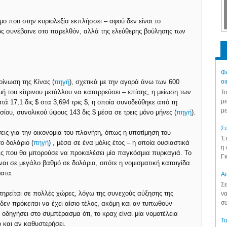
μο που στην κυριολεξία εκπλήσσει – αφού δεν είναι το
 συνέβαινε στο παρελθόν, αλλά της ελεύθερης βούλησης των
Φά
ίνωση της Κίνας (
πηγή
), σχετικά με την αγορά άνω των 600
οι
μή του κίτρινου μετάλλου να καταρρεύσει – επίσης, η μείωση των
Το
με
 17,1 δις $ στα 3,694 τρις $, η οποία συνοδεύθηκε από τη
με
ου, συνολικού ύψους 143 δις $ μέσα σε τρεις μόνο μήνες (
πηγή
).
Συ
σεις για την οικονομία του πλανήτη, όπως η υποτίμηση του
Έπ
ο δολάριο (
πηγή
) , μέσα σε ένα μόλις έτος – η οποία ουσιαστικά
η 
ές που θα μπορούσε να προκαλέσει μία παγκόσμια πυρκαγιά. Το
Γκ
ίναι σε μεγάλο βαθμό σε δολάρια, οπότε η νομισματική καταιγίδα
ματα.
Aι
Σε
τηρείται σε πολλές χώρες, λόγω της συνεχούς αύξησης της
να
συ
δεν πρόκειται να έχει αίσιο τέλος, ακόμη και αν τυπωθούν
 οδηγήσει στο συμπέρασμα ότι, το κραχ είναι μία νομοτέλεια
Το
ο και αν καθυστερήσει.