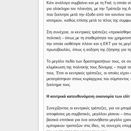
Κάτι ανάλογο συμβαίνει και με τη Fed, η οποία 
για ολόκληρο τον πλανήτη, με την Τράπεζα της Α
που ξεκίνησε μετά την έξοδο από τον κανόνα το
ισοτιμιών, καθώς επίσης μετά το τέλος της συμφω
Στη συνέχεια, οι κεντρικές τράπεζες «προικίσθη
πολιτική – όπως με τη σταθερότητα του χρηματο
την οποία υιοθέτησε πλέον και η ΕΚΤ για τις με
πρωτοβουλίες, όπως η αύξηση της ζήτησης για τ
Το μεγάλο πεδίο των δραστηριοτήτων τους, σε συ
κλιμάκωση της πολιτικής τους δύναμης – παρά το 
τους. Έτσι οι κεντρικές τράπεζες, οι οποίες είχα
μετατράπηκαν στους κυρίαρχους του σύμπαντος –
ξεκίνημα τους.
Η κεντρικά κατευθυνόμενη οικονομία των ελίτ
Συνεχίζοντας οι κεντρικές τράπεζες, για να μπο
αποφάσεις μη συμβατικές, μεγάλου ρίσκου – όπω
βασικά επιτόκια για ένα ασυνήθιστα μεγάλο χρονι
εμπορικών τραπεζών στις ίδιες, τις συνεχείς επε