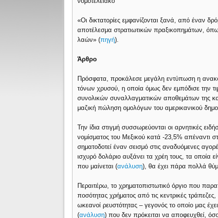
νομοτελειακό
«Οι δικτατορίες εμφανίζονται ξανά, από έναν δρό
αποτέλεσμα στρατιωτικών πραξικοπημάτων, όπως
λαών» (
πηγή
).
Άρθρο
Πρόσφατα, προκάλεσε μεγάλη εντύπωση η ανακο
τόνων χρυσού, η οποία όμως δεν εμπόδισε την τι
συνολικών συναλλαγματικών αποθεμάτων της κατά
μαζική πώληση ομολόγων του αμερικανικού δημοσί
Την ίδια στιγμή συσσωρεύονται οι αρνητικές ειδή
νομίσματος του Μεξικού κατά -23,5% απέναντι στ
σηματοδοτεί έναν σεισμό στις αναδυόμενες αγορ
ισχυρό δολάριο αυξάνει τα χρέη τους, τα οποία ε
που μαίνεται (
ανάλυση
), θα έχει πάρα πολλά θύ
Περαιτέρω, το χρηματοπιστωτικό όργιο που παρα
ποσότητας χρήματος από τις κεντρικές τράπεζες, 
ωκεανοί ρευστότητας – γεγονός το οποίο μας έχει
(
ανάλυση
) που δεν πρόκειται να αποφευχθεί, όσ