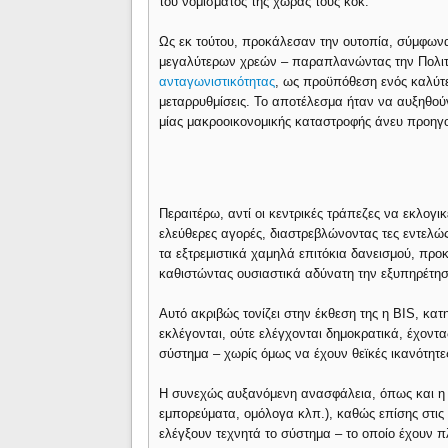
του νομίσματος της χώρας τους κοκ.
Ως εκ τούτου, προκάλεσαν την ουτοπία, σύμφωνα 
μεγαλύτερων χρεών – παραπλανώντας την Πολιτικ
ανταγωνιστικότητας
, ως προϋπόθεση ενός καλύτε
μεταρρυθμίσεις. Το αποτέλεσμα ήταν να αυξηθού
μίας μακροοικονομικής καταστροφής άνευ προηγ
Περαιτέρω, αντί οι κεντρικές τράπεζες να εκλογικ
ελεύθερες αγορές, διαστρεβλώνοντας τες εντελώ
τα εξτρεμιστικά χαμηλά επιτόκια δανεισμού, πρ
καθιστώντας ουσιαστικά αδύνατη την εξυπηρέτη
Αυτό ακριβώς τονίζει στην έκθεση της η BIS, κατη
εκλέγονται, ούτε ελέγχονται δημοκρατικά, έχοντα
σύστημα – χωρίς όμως να έχουν θεϊκές ικανότητ
Η συνεχώς αυξανόμενη ανασφάλεια, όπως και η κ
εμπορεύματα, ομόλογα κλπ.), καθώς επίσης στις
ελέγξουν τεχνητά το σύστημα – το οποίο έχουν π