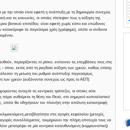
με την οποία είναι εφικτή η ανάπτυξη με τη δημιουργία συνεχώς
ή και τις κοινωνίες, οι οποίες πίστεψαν πως η αύξηση της
ρου βιοτικού επιπέδου, είναι εφικτή χωρίς κόπο και επώδυνες
ν κατακόρυφα τα παγκόσμια χρέη (γράφημα), οπότε οι κίνδυνοι
ουμένου.
ευθούν, περιορίζοντας το ρίσκο, ενέτειναν τις επεμβάσεις τους στις
ς – όπου, εκτός από τη ραγδαία αύξηση των χρεών, καθώς επίσης
οκάλεσαν τη μείωση του ρυθμού ανάπτυξης παγκοσμίως,
ση των χρεών (αυξάνονται συνεχώς ως προς το ΑΕΠ).
γορώντας ανοιχτά τις κεντρικές τράπεζες, οι οποίες ούτε
ς πάρει αυθαίρετα τη θέση του Θεού, στο σημερινό καπιταλιστικό
ες, οπότε θα οδηγήσουν τον πλανήτη στην απόλυτη καταστροφή.
λιμακούμενη μεταβλητότητα στις αγορές κεφαλαίου (μετοχές,
 αγορές συναλλάγματος, τεκμηριώνει την πλήρη αποτυχία τους να
λέον μετατρέψει σε μία κεντρικά κατευθυνόμενη (κομμουνιστική)