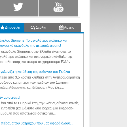
Δημοφιλή
Σχόλια
Αρχείο
κελος Siemens: Το μεγαλύτερο πολιτικό και
κονομικό σκάνδαλο της μεταπολίτευσης!
 σκάνδαλο Siemens στην Ελλάδα είναι ίσως το
γαλύτερο πολιτικό και οικονομικό σκάνδαλο της
ταπολίτευσης και αφορά σε χρηματισμό Ελλήν...
γκλονίζει η κατάθεση της συζύγου του Γκιόλια
ειτα από 3,5 χρόνια κλήθηκε στην Αντιτρομοκρατική
σύζυγος και μητέρα των παιδιών του Σωκράτη
ιόλια, Αδαμαντία, και δήλωσε: «Μας έλεγ...
έν αριστεύειν!
 ένα από τα Ομηρικά έπη, την Ιλιάδα, δύναται κανείς
 εντοπίσει (και μάλιστα δύο φορές) μια έκφραση-
μβουλή που αποτέλεσε ιδανικό για...
 πείραμα του βατράχου που μας αφορά όλους...