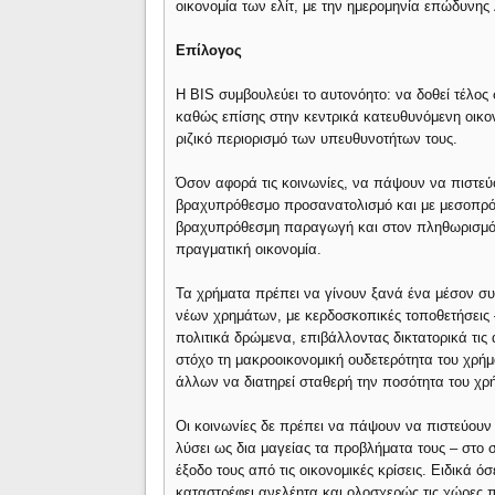
οικονομία των ελίτ, με την ημερομηνία επώδυνης
Επίλογος
Η BIS συμβουλεύει το αυτονόητο: να δοθεί τέλος
καθώς επίσης στην κεντρικά κατευθυνόμενη οικον
ριζικό περιορισμό των υπευθυνοτήτων τους.
Όσον αφορά τις κοινωνίες, να πάψουν να πιστεύ
βραχυπρόθεσμο προσανατολισμό και με μεσοπρόθ
βραχυπρόθεσμη παραγωγή και στον πληθωρισμό,
πραγματική οικονομία.
Τα χρήματα πρέπει να γίνουν ξανά ένα μέσον συ
νέων χρημάτων, με κερδοσκοπικές τοποθετήσεις –
πολιτικά δρώμενα, επιβάλλοντας δικτατορικά τις 
στόχο τη μακροοικονομική ουδετερότητα του χρήμ
άλλων να διατηρεί σταθερή την ποσότητα του χρ
Οι κοινωνίες δε πρέπει να πάψουν να πιστεύουν 
λύσει ως δια μαγείας τα προβλήματα τους – στο
έξοδο τους από τις οικονομικές κρίσεις. Ειδικά όσ
καταστρέφει ανελέητα και ολοσχερώς τις χώρες π