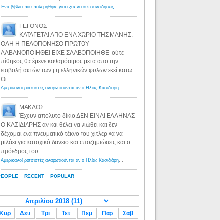
Ένα βιβλίο που πολεμήθηκε γιατί ξυπνούσε συνειδήσεις... - Λόγιος Ερμής | Η γνώση ξεκινάει με την αναζήτηση...
ΓΕΓΟΝΟΣ
ΚΑΤΑΓΕΤΑΙ ΑΠΟ ΕΝΑ ΧΩΡΙΟ ΤΗΣ ΜΑΝΗΣ.
ΟΛΗ Η ΠΕΛΟΠΟΝΗΣΟ ΠΡΩΤΟΥ
ΑΛΒΑΝΟΠΟΙΗΘΕΙ ΕΙΧΕ ΣΛΑΒΟΠΟΙΗΘΕΙ ούτε
πίθηκος θα έμενε καθαρόαιμος μετα απο την
εισβολή αυτών των μη ελληνικών φυλων εκεί κατω.
Οι...
Αμερικανοί ρατσιστές αναρωτιούνται αν ο Ηλίας Κασιδιάρης ανήκει στη λευκή φυλή... - Λόγιος Ερμής
·
8 yea
ΜΑΚΔΟΣ
Έχουν απόλυτο δίκιο ΔΕΝ ΕΙΝΑΙ ΕΛΛΗΝΑΣ
Ο ΚΑΣΙΔΙΑΡΗΣ αν και θέλει να νιώθει και δεν
δέχομαι ενα πνευματικό τέκνο του χιτλερ να να
μιλάει για κατοχικό δανειο και αποζημιώσεις και ο
πρόεδρος του...
Αμερικανοί ρατσιστές αναρωτιούνται αν ο Ηλίας Κασιδιάρης ανήκει στη λευκή φυλή... - Λόγιος Ερμής
·
8 yea
PEOPLE
RECENT
POPULAR
Κυρ
Δευ
Τρι
Τετ
Πεμ
Παρ
Σαβ