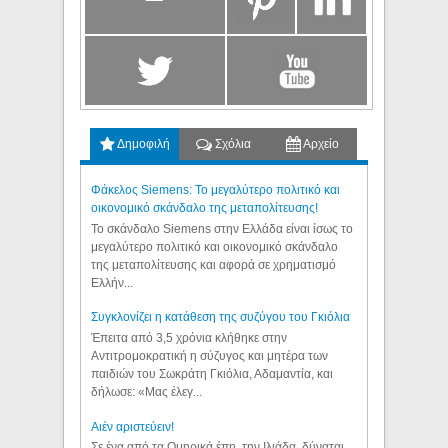
Δημοφιλή
Σχόλια
Αρχείο
Φάκελος Siemens: Το μεγαλύτερο πολιτικό και
οικονομικό σκάνδαλο της μεταπολίτευσης!
Το σκάνδαλο Siemens στην Ελλάδα είναι ίσως το
μεγαλύτερο πολιτικό και οικονομικό σκάνδαλο
της μεταπολίτευσης και αφορά σε χρηματισμό
Ελλήν...
Συγκλονίζει η κατάθεση της συζύγου του Γκιόλια
Έπειτα από 3,5 χρόνια κλήθηκε στην
Αντιτρομοκρατική η σύζυγος και μητέρα των
παιδιών του Σωκράτη Γκιόλια, Αδαμαντία, και
δήλωσε: «Μας έλεγ...
Aιέν αριστεύειν!
Σε ένα από τα Ομηρικά έπη, την Ιλιάδα, δύναται