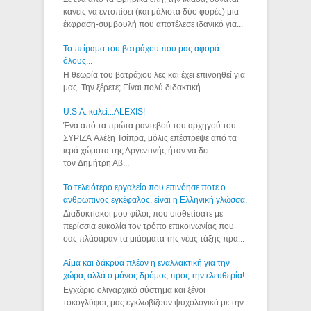
κανείς να εντοπίσει (και μάλιστα δύο φορές) μια
έκφραση-συμβουλή που αποτέλεσε ιδανικό για...
Το πείραμα του βατράχου που μας αφορά
όλους...
Η θεωρία του βατράχου λες και έχει επινοηθεί για
μας. Την ξέρετε; Είναι πολύ διδακτική.
U.S.A. καλεί...ALEXIS!
Ένα από τα πρώτα ραντεβού του αρχηγού του
ΣΥΡΙΖΑ Αλέξη Τσίπρα, μόλις επέστρεψε από τα
ιερά χώματα της Αργεντινής ήταν να δει
τον Δημήτρη Αβ...
Το τελειότερο εργαλείο που επινόησε ποτε ο
ανθρώπινος εγκέφαλος, είναι η Ελληνική γλώσσα.
Διαδυκτιακοί μου φίλοι, που υιοθετίσατε με
περίσσια ευκολία τον τρόπο επικοινωνίας που
σας πλάσαραν τα μιάσματα της νέας τάξης πρα...
Αίμα και δάκρυα πλέον η εναλλακτική για την
χώρα, αλλά ο μόνος δρόμος προς την ελευθερία!
Εγχώριο ολιγαρχικό σύστημα και ξένοι
τοκογλύφοι, μας εγκλωβίζουν ψυχολογικά με την