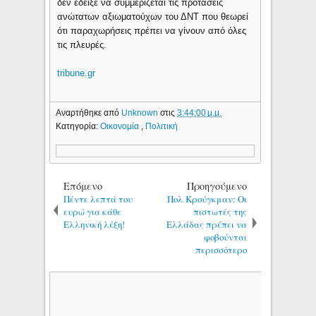
δεν έδειξε να συμμερίζεται τις προτάσεις
ανώτατων αξιωματούχων του ΔΝΤ που θεωρεί
ότι παραχωρήσεις πρέπει να γίνουν από όλες
τις πλευρές.
tribune.gr
Αναρτήθηκε από
Unknown
στις
3:44:00 μ.μ.
Κατηγορία:
Οικονομία
,
Πολιτική
Επόμενο
Προηγούμενο
Πέντε λεπτά του
Πολ Κρούγκμαν: Οι
ευρώ για κάθε
πιστωτές της
Eλληνική λέξη!
Ελλάδας πρέπει να
φοβούνται
περισσότερο