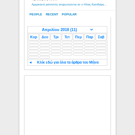
Αμερικανοί ρατσιστές αναρωτιούνται αν ο Ηλίας Κασιδιάρης ανήκει στη λευκή φυλή... - Λόγιος Ερμής
PEOPLE
RECENT
POPULAR
Κυρ
Δευ
Τρι
Τετ
Πεμ
Παρ
Σαβ
◄
Κλίκ εδώ για όλα τα άρθρα του Μήνα