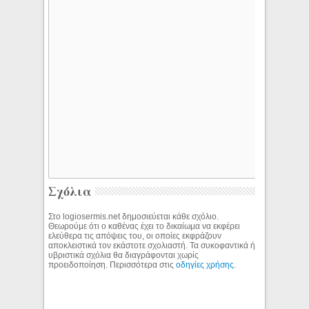
Σχόλια
Στο logiosermis.net δημοσιεύεται κάθε σχόλιο.
Θεωρούμε ότι ο καθένας έχει το δικαίωμα να εκφέρει
ελεύθερα τις απόψεις του, οι οποίες εκφράζουν
αποκλειστικά τον εκάστοτε σχολιαστή. Τα συκοφαντικά ή
υβριστικά σχόλια θα διαγράφονται χωρίς
προειδοποίηση. Περισσότερα στις
οδηγίες χρήσης
.