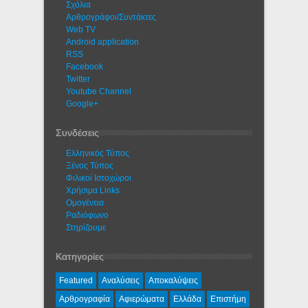
Σχόλια
Αρθρογράφοι/Συντάκτες
Web TV
Android application
RSS
Facebook
Twitter
Youtube Channel
Google+
Συνδέσεις
Ελληνικός Τύπος
Ξένος Τύπος
Φιλικοί Ιστοχώροι
Χρήσιμα Links
Ομογένεια
Ραδιόφωνο
Στηρίζουμε
Κατηγορίες
Featured
Αναλύσεις
Αποκαλύψεις
Αρθρογραφία
Αφιερώματα
Ελλάδα
Επιστήμη