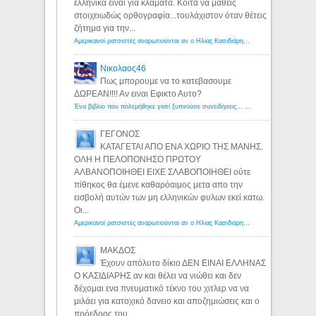
ελληνικά είναι για κλάματα. Κοίτα να μάθεις
στοιχειωδώς ορθογραφία...τουλάχιστον όταν θέτεις
ζήτημα για την...
Αμερικανοί ρατσιστές αναρωτιούνται αν ο Ηλίας Κασιδιάρης ανήκει στη λευκή φυλή... - Λόγιος Ερμής
Νικολαος46
Πως μπορουμε να το κατεβασουμε
ΔΩΡΕΑΝ!!!! Αν ειναι Εφικτο Αυτο?
Ένα βιβλίο που πολεμήθηκε γιατί ξυπνούσε συνειδήσεις... - Λόγιος Ερμής | Η γνώση ξεκινάει με την αναζήτηση...
ΓΕΓΟΝΟΣ
ΚΑΤΑΓΕΤΑΙ ΑΠΟ ΕΝΑ ΧΩΡΙΟ ΤΗΣ ΜΑΝΗΣ.
ΟΛΗ Η ΠΕΛΟΠΟΝΗΣΟ ΠΡΩΤΟΥ
ΑΛΒΑΝΟΠΟΙΗΘΕΙ ΕΙΧΕ ΣΛΑΒΟΠΟΙΗΘΕΙ ούτε
πίθηκος θα έμενε καθαρόαιμος μετα απο την
εισβολή αυτών των μη ελληνικών φυλων εκεί κατω.
Οι...
Αμερικανοί ρατσιστές αναρωτιούνται αν ο Ηλίας Κασιδιάρης ανήκει στη λευκή φυλή... - Λόγιος Ερμής
ΜΑΚΔΟΣ
Έχουν απόλυτο δίκιο ΔΕΝ ΕΙΝΑΙ ΕΛΛΗΝΑΣ
Ο ΚΑΣΙΔΙΑΡΗΣ αν και θέλει να νιώθει και δεν
δέχομαι ενα πνευματικό τέκνο του χιτλερ να να
μιλάει για κατοχικό δανειο και αποζημιώσεις και ο
πρόεδρος του...