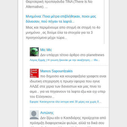
Θαρτσερική προπαγάνδα TINA (There Is No
Alternative). ...
Μνημόνια: Ποια μέτρα επιβλήθηκαν, ποιοι μας
δάνεισαν, πού πήγαν τα λεφτά...
Μιας και περιμένουμε απο στιγμή σε στιγμή το 4ο
μνημόνιο , ας δούμε όλα τα στοιχεία για τα 3
προηγούμενα μέχρι τώρα...
Mic Mic
Δεν υπάρχει τέτοιο άρθρο στο planetnews
Λόγιος Ερμής | Η γνώση ξεκινάει με την αναζήτηση...: Ιδού οι 18 που χρωστούν 11 δις ευρώ!
Manos Sapountzakis
πιο δημοσιο και κουραφεξαλα γραφετε ειναι
ιδιωτικη επιχειρηση η πρωην εφορια που εγινε
ΑΑΔΕ στα χερια των δανειστων και μας πινει το
αιμα... για να πηγαινουν τα λεφτα εξω και οχι υπερ
του Ελληνικου...
Εφορία: Κατάσχονται όλα ύστερα από 30 μέρες και χωρίς δικαστικές αποφάσεις - Λόγιος Ερμής
Αντώνης
Δεν ξέρω εάν ο Κασιδιάρης προέρχεται από
πρόσμιξη διαφορετικών φυλών, αλλά τα δικά σου