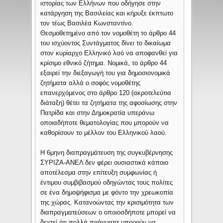
ιστορίας των Ελλήνων που οδήγησε στην
κατάργηση της Βασιλείας και κήρυξε έκπτωτο
τον τέως Βασιλέα Κωνσταντίνο.
Θεσμοθετημένο από τον νομοθέτη το άρθρο 44
του ισχύοντος Συντάγματος δίνει το δικαίωμα
στον κυρίαρχο Ελληνικό λαό να αποφανθεί για
κρίσιμο εθνικό ζήτημα. Νομικά, το άρθρο 44
εξαιρεί την διεξαγωγή του για δημοσιονομικά
ζητήματα αλλά ο σοφός νομοθέτης
επανερχόμενος στο άρθρο 120 (ακροτελεύτια
διάταξη) θέτει τα ζητήματα της αφοσίωσης στην
Πατρίδα και στην Δημοκρατία υπεράνω
οποιαδήποτε θεματολογίας που μπορούν να
καθορίσουν το μέλλον του Ελληνικού λαού.
Η 6μηνη διαπραγμάτευση της συγκυβέρνησης
ΣΥΡΙΖΑ-ΑΝΕΛ δεν φέρει ουσιαστικά κάποιο
αποτέλεσμα στην επίτευξη συμφωνίας ή
έντιμου συμβιβασμού οδηγώντας τους πολίτες
σε ένα δημοψήφισμα με φόντο την χρεωκοπία
της χώρας. Κατανοώντας την κρισιμότητα των
διαπραγματεύσεων ο οποιοσδήποτε μπορεί να
δεχτεί ότι πολλά πράγματα μπορούν να