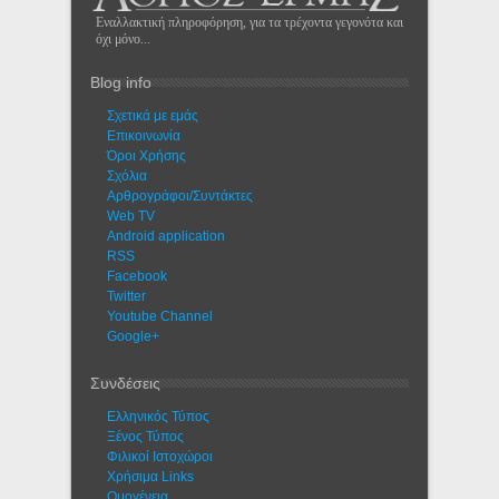
Εναλλακτική πληροφόρηση, για τα τρέχοντα γεγονότα και
όχι μόνο...
Blog info
Σχετικά με εμάς
Eπικοινωνία
Όροι Χρήσης
Σχόλια
Αρθρογράφοι/Συντάκτες
Web TV
Android application
RSS
Facebook
Twitter
Youtube Channel
Google+
Συνδέσεις
Ελληνικός Τύπος
Ξένος Τύπος
Φιλικοί Ιστοχώροι
Χρήσιμα Links
Ομογένεια