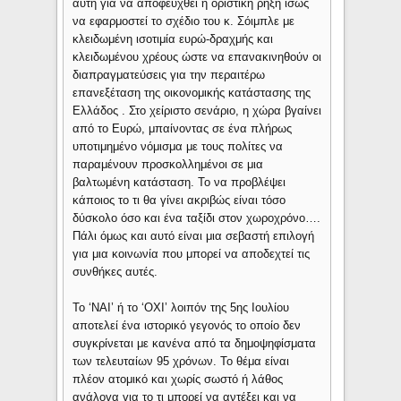
αυτή για να αποφευχθεί η οριστική ρήξη ίσως
να εφαρμοστεί το σχέδιο του κ. Σόιμπλε με
κλειδωμένη ισοτιμία ευρώ-δραχμής και
κλειδωμένου χρέους ώστε να επανακινηθούν οι
διαπραγματεύσεις για την περαιτέρω
επανεξέταση της οικονομικής κατάστασης της
Ελλάδος . Στο χείριστο σενάριο, η χώρα βγαίνει
από το Ευρώ, μπαίνοντας σε ένα πλήρως
υποτιμημένο νόμισμα με τους πολίτες να
παραμένουν προσκολλημένοι σε μια
βαλτωμένη κατάσταση. Το να προβλέψει
κάποιος το τι θα γίνει ακριβώς είναι τόσο
δύσκολο όσο και ένα ταξίδι στον χωροχρόνο….
Πάλι όμως και αυτό είναι μια σεβαστή επιλογή
για μια κοινωνία που μπορεί να αποδεχτεί τις
συνθήκες αυτές.
Το ‘ΝΑΙ’ ή το ‘ΟΧΙ’ λοιπόν της 5ης Ιουλίου
αποτελεί ένα ιστορικό γεγονός το οποίο δεν
συγκρίνεται με κανένα από τα δημοψηφίσματα
των τελευταίων 95 χρόνων. Το θέμα είναι
πλέον ατομικό και χωρίς σωστό ή λάθος
ανάλογα για το τι μπορεί να αντέξει και να