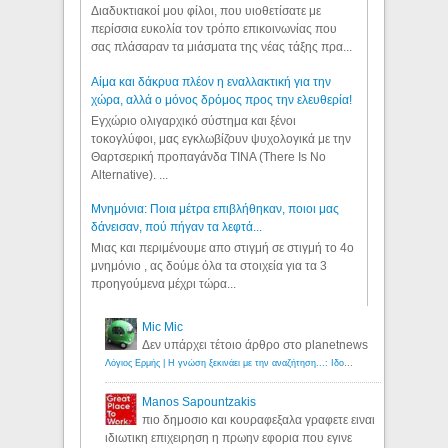
Διαδυκτιακοί μου φίλοι, που υιοθετίσατε με
περίσσια ευκολία τον τρόπο επικοινωνίας που
σας πλάσαραν τα μιάσματα της νέας τάξης πρα...
Αίμα και δάκρυα πλέον η εναλλακτική για την
χώρα, αλλά ο μόνος δρόμος προς την ελευθερία!
Εγχώριο ολιγαρχικό σύστημα και ξένοι
τοκογλύφοι, μας εγκλωβίζουν ψυχολογικά με την
Θαρτσερική προπαγάνδα TINA (There Is No
Alternative). ...
Μνημόνια: Ποια μέτρα επιβλήθηκαν, ποιοι μας
δάνεισαν, πού πήγαν τα λεφτά...
Μιας και περιμένουμε απο στιγμή σε στιγμή το 4ο
μνημόνιο , ας δούμε όλα τα στοιχεία για τα 3
προηγούμενα μέχρι τώρα...
Mic Mic
Δεν υπάρχει τέτοιο άρθρο στο planetnews
Λόγιος Ερμής | Η γνώση ξεκινάει με την αναζήτηση...: Ιδού οι 18 που χρωστούν 11 δις ευρώ!
Manos Sapountzakis
πιο δημοσιο και κουραφεξαλα γραφετε ειναι
ιδιωτικη επιχειρηση η πρωην εφορια που εγινε