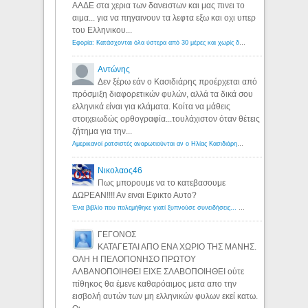
ΑΑΔΕ στα χερια των δανειστων και μας πινει το
αιμα... για να πηγαινουν τα λεφτα εξω και οχι υπερ
του Ελληνικου...
Εφορία: Κατάσχονται όλα ύστερα από 30 μέρες και χωρίς δικαστικές αποφάσεις - Λόγιος Ερμής
Αντώνης
Δεν ξέρω εάν ο Κασιδιάρης προέρχεται από
πρόσμιξη διαφορετικών φυλών, αλλά τα δικά σου
ελληνικά είναι για κλάματα. Κοίτα να μάθεις
στοιχειωδώς ορθογραφία...τουλάχιστον όταν θέτεις
ζήτημα για την...
Αμερικανοί ρατσιστές αναρωτιούνται αν ο Ηλίας Κασιδιάρης ανήκει στη λευκή φυλή... - Λόγιος Ερμής
Νικολαος46
Πως μπορουμε να το κατεβασουμε
ΔΩΡΕΑΝ!!!! Αν ειναι Εφικτο Αυτο?
Ένα βιβλίο που πολεμήθηκε γιατί ξυπνούσε συνειδήσεις... - Λόγιος Ερμής | Η γνώση ξεκινάει με την αναζήτηση...
ΓΕΓΟΝΟΣ
ΚΑΤΑΓΕΤΑΙ ΑΠΟ ΕΝΑ ΧΩΡΙΟ ΤΗΣ ΜΑΝΗΣ.
ΟΛΗ Η ΠΕΛΟΠΟΝΗΣΟ ΠΡΩΤΟΥ
ΑΛΒΑΝΟΠΟΙΗΘΕΙ ΕΙΧΕ ΣΛΑΒΟΠΟΙΗΘΕΙ ούτε
πίθηκος θα έμενε καθαρόαιμος μετα απο την
εισβολή αυτών των μη ελληνικών φυλων εκεί κατω.