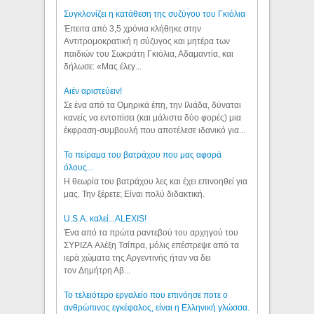
Συγκλονίζει η κατάθεση της συζύγου του Γκιόλια
Έπειτα από 3,5 χρόνια κλήθηκε στην
Αντιτρομοκρατική η σύζυγος και μητέρα των
παιδιών του Σωκράτη Γκιόλια, Αδαμαντία, και
δήλωσε: «Μας έλεγ...
Aιέν αριστεύειν!
Σε ένα από τα Ομηρικά έπη, την Ιλιάδα, δύναται
κανείς να εντοπίσει (και μάλιστα δύο φορές) μια
έκφραση-συμβουλή που αποτέλεσε ιδανικό για...
Το πείραμα του βατράχου που μας αφορά
όλους...
Η θεωρία του βατράχου λες και έχει επινοηθεί για
μας. Την ξέρετε; Είναι πολύ διδακτική.
U.S.A. καλεί...ALEXIS!
Ένα από τα πρώτα ραντεβού του αρχηγού του
ΣΥΡΙΖΑ Αλέξη Τσίπρα, μόλις επέστρεψε από τα
ιερά χώματα της Αργεντινής ήταν να δει
τον Δημήτρη Αβ...
Το τελειότερο εργαλείο που επινόησε ποτε ο
ανθρώπινος εγκέφαλος, είναι η Ελληνική γλώσσα.