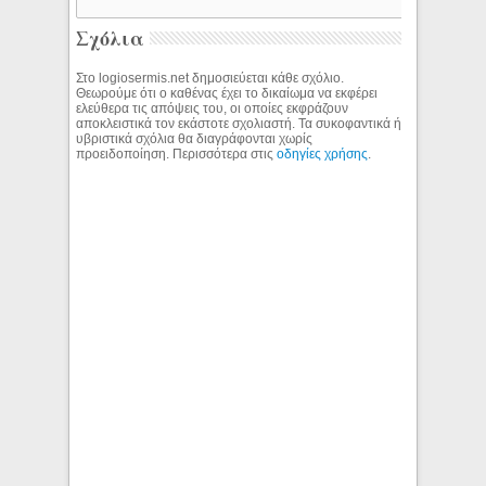
Σχόλια
Στο logiosermis.net δημοσιεύεται κάθε σχόλιο.
Θεωρούμε ότι ο καθένας έχει το δικαίωμα να εκφέρει
ελεύθερα τις απόψεις του, οι οποίες εκφράζουν
αποκλειστικά τον εκάστοτε σχολιαστή. Τα συκοφαντικά ή
υβριστικά σχόλια θα διαγράφονται χωρίς
προειδοποίηση. Περισσότερα στις
οδηγίες χρήσης
.