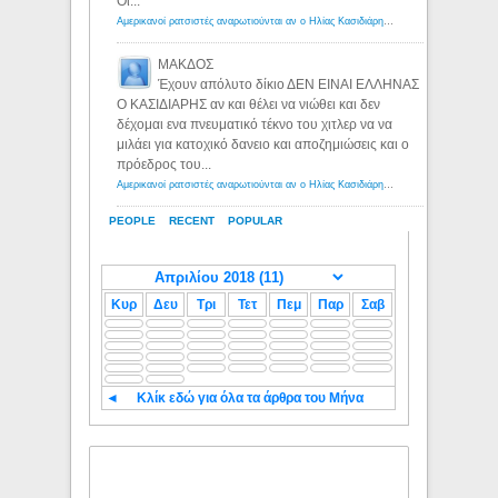
Οι...
Αμερικανοί ρατσιστές αναρωτιούνται αν ο Ηλίας Κασιδιάρης ανήκει στη λευκή φυλή... - Λόγιος Ερμής
ΜΑΚΔΟΣ
Έχουν απόλυτο δίκιο ΔΕΝ ΕΙΝΑΙ ΕΛΛΗΝΑΣ
Ο ΚΑΣΙΔΙΑΡΗΣ αν και θέλει να νιώθει και δεν
δέχομαι ενα πνευματικό τέκνο του χιτλερ να να
μιλάει για κατοχικό δανειο και αποζημιώσεις και ο
πρόεδρος του...
Αμερικανοί ρατσιστές αναρωτιούνται αν ο Ηλίας Κασιδιάρης ανήκει στη λευκή φυλή... - Λόγιος Ερμής
PEOPLE
RECENT
POPULAR
Κυρ
Δευ
Τρι
Τετ
Πεμ
Παρ
Σαβ
◄
Κλίκ εδώ για όλα τα άρθρα του Μήνα