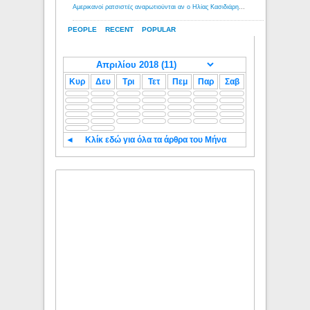
Αμερικανοί ρατσιστές αναρωτιούνται αν ο Ηλίας Κασιδιάρης ανήκει στη λευκή φυλή... - Λόγιος Ερμής
PEOPLE
RECENT
POPULAR
Κυρ
Δευ
Τρι
Τετ
Πεμ
Παρ
Σαβ
◄
Κλίκ εδώ για όλα τα άρθρα του Μήνα