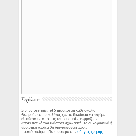
Σχόλια
Στο logiosermis.net δημοσιεύεται κάθε σχόλιο.
Θεωρούμε ότι ο καθένας έχει το δικαίωμα να εκφέρει
ελεύθερα τις απόψεις του, οι οποίες εκφράζουν
αποκλειστικά τον εκάστοτε σχολιαστή. Τα συκοφαντικά ή
υβριστικά σχόλια θα διαγράφονται χωρίς
προειδοποίηση. Περισσότερα στις
οδηγίες χρήσης
.