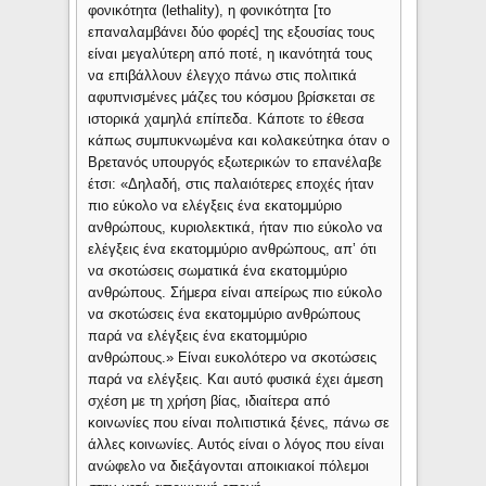
φονικότητα (lethality), η φονικότητα [το
επαναλαμβάνει δύο φορές] της εξουσίας τους
είναι μεγαλύτερη από ποτέ, η ικανότητά τους
να επιβάλλουν έλεγχο πάνω στις πολιτικά
αφυπνισμένες μάζες του κόσμου βρίσκεται σε
ιστορικά χαμηλά επίπεδα. Κάποτε το έθεσα
κάπως συμπυκνωμένα και κολακεύτηκα όταν ο
Βρετανός υπουργός εξωτερικών το επανέλαβε
έτσι: «Δηλαδή, στις παλαιότερες εποχές ήταν
πιο εύκολο να ελέγξεις ένα εκατομμύριο
ανθρώπους, κυριολεκτικά, ήταν πιο εύκολο να
ελέγξεις ένα εκατομμύριο ανθρώπους, απ’ ότι
να σκοτώσεις σωματικά ένα εκατομμύριο
ανθρώπους. Σήμερα είναι απείρως πιο εύκολο
να σκοτώσεις ένα εκατομμύριο ανθρώπους
παρά να ελέγξεις ένα εκατομμύριο
ανθρώπους.» Είναι ευκολότερο να σκοτώσεις
παρά να ελέγξεις. Και αυτό φυσικά έχει άμεση
σχέση με τη χρήση βίας, ιδιαίτερα από
κοινωνίες που είναι πολιτιστικά ξένες, πάνω σε
άλλες κοινωνίες. Αυτός είναι ο λόγος που είναι
ανώφελο να διεξάγονται αποικιακοί πόλεμοι