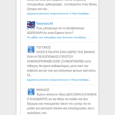
στοιχειωδώς ορθογραφία...τουλάχιστον όταν θέτεις
ζήτημα για την...
Αμερικανοί ρατσιστές αναρωτιούνται αν ο Ηλίας Κασιδιάρης ανήκει στη λευκή φυλή... - Λόγιος Ερμής
Νικολαος46
Πως μπορουμε να το κατεβασουμε
ΔΩΡΕΑΝ!!!! Αν ειναι Εφικτο Αυτο?
Ένα βιβλίο που πολεμήθηκε γιατί ξυπνούσε συνειδήσεις... - Λόγιος Ερμής | Η γνώση ξεκινάει με την αναζήτηση...
ΓΕΓΟΝΟΣ
ΚΑΤΑΓΕΤΑΙ ΑΠΟ ΕΝΑ ΧΩΡΙΟ ΤΗΣ ΜΑΝΗΣ.
ΟΛΗ Η ΠΕΛΟΠΟΝΗΣΟ ΠΡΩΤΟΥ
ΑΛΒΑΝΟΠΟΙΗΘΕΙ ΕΙΧΕ ΣΛΑΒΟΠΟΙΗΘΕΙ ούτε
πίθηκος θα έμενε καθαρόαιμος μετα απο την
εισβολή αυτών των μη ελληνικών φυλων εκεί κατω.
Οι...
Αμερικανοί ρατσιστές αναρωτιούνται αν ο Ηλίας Κασιδιάρης ανήκει στη λευκή φυλή... - Λόγιος Ερμής
ΜΑΚΔΟΣ
Έχουν απόλυτο δίκιο ΔΕΝ ΕΙΝΑΙ ΕΛΛΗΝΑΣ
Ο ΚΑΣΙΔΙΑΡΗΣ αν και θέλει να νιώθει και δεν
δέχομαι ενα πνευματικό τέκνο του χιτλερ να να
μιλάει για κατοχικό δανειο και αποζημιώσεις και ο
πρόεδρος του...