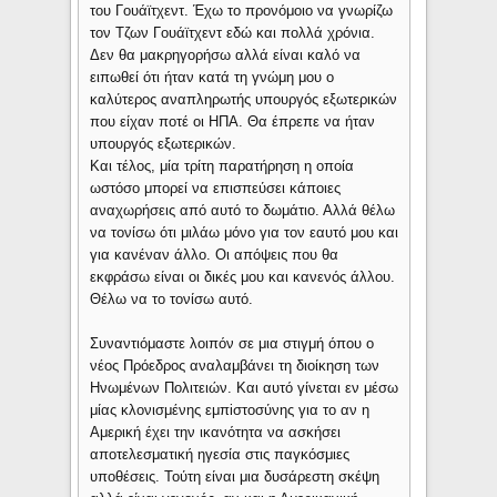
του Γουάϊτχεντ. Έχω το προνόμοιο να γνωρίζω
τον Τζων Γουάϊτχεντ εδώ και πολλά χρόνια.
Δεν θα μακρηγορήσω αλλά είναι καλό να
ειπωθεί ότι ήταν κατά τη γνώμη μου ο
καλύτερος αναπληρωτής υπουργός εξωτερικών
που είχαν ποτέ οι ΗΠΑ. Θα έπρεπε να ήταν
υπουργός εξωτερικών.
Και τέλος, μία τρίτη παρατήρηση η οποία
ωστόσο μπορεί να επισπεύσει κάποιες
αναχωρήσεις από αυτό το δωμάτιο. Αλλά θέλω
να τονίσω ότι μιλάω μόνο για τον εαυτό μου και
για κανέναν άλλο. Οι απόψεις που θα
εκφράσω είναι οι δικές μου και κανενός άλλου.
Θέλω να το τονίσω αυτό.
Συναντιόμαστε λοιπόν σε μια στιγμή όπου ο
νέος Πρόεδρος αναλαμβάνει τη διοίκηση των
Ηνωμένων Πολιτειών. Και αυτό γίνεται εν μέσω
μίας κλονισμένης εμπiστοσύνης για το αν η
Αμερική έχει την ικανότητα να ασκήσει
αποτελεσματική ηγεσία στις παγκόσμιες
υποθέσεις. Τούτη είναι μια δυσάρεστη σκέψη