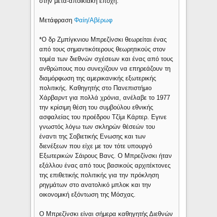
στην μετά-αποικιακή εποχή.
Μετάφραση
Φαίη/Αβέρωφ
*Ο δρ Ζμπίγκνιου Μπρεζίνσκι θεωρείται ένας
από τους σημαντικότερους θεωρητικούς στον
τομέα των διεθνών σχέσεων και ένας από τους
ανθρώπους που συνεχίζουν να επηρεάζουν τη
διαμόρφωση της αμερικανικής εξωτερικής
πολιτικής. Καθηγητής στο Πανεπιστήμιο
Χάρβαρντ για πολλά χρόνια, ανέλαβε το 1977
την κρίσιμη θέση του συμβούλου εθνικής
ασφαλείας του προέδρου Τζίμι Κάρτερ. Εγινε
γνωστός λόγω των σκληρών θέσεών του
έναντι της Σοβιετικής Ενωσης και των
διενέξεων που είχε με τον τότε υπουργό
Εξωτερικών Σάιρους Βανς. Ο Μπρεζίνσκι ήταν
εξάλλου ένας από τους βασικούς αρχιτέκτονες
της επιθετικής πολιτικής για την πρόκληση
ρηγμάτων στο ανατολικό μπλοκ και την
οικονομική εξόντωση της Μόσχας.
Ο Μπρεζίνσκι είναι σήμερα καθηγητής Διεθνών