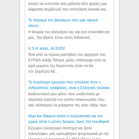
κανείς να εντοπίσει (και μάλιστα δύο φορές) μια
έκφραση-συμβουλή που αποτέλεσε ιδανικό για...
Το πείραμα του βατράχου που μας αφορά
όλους...
Η θεωρία του βατράχου λες και έχει επινοηθεί για
μας. Την ξέρετε; Είναι πολύ διδακτική.
U.S.A. καλεί...ALEXIS!
Ένα από τα πρώτα ραντεβού του αρχηγού του
ΣΥΡΙΖΑ Αλέξη Τσίπρα, μόλις επέστρεψε από τα
ιερά χώματα της Αργεντινής ήταν να δει
τον Δημήτρη Αβ...
Το τελειότερο εργαλείο που επινόησε ποτε ο
ανθρώπινος εγκέφαλος, είναι η Ελληνική γλώσσα.
Διαδυκτιακοί μου φίλοι, που υιοθετίσατε με
περίσσια ευκολία τον τρόπο επικοινωνίας που
σας πλάσαραν τα μιάσματα της νέας τάξης πρα...
Αίμα και δάκρυα πλέον η εναλλακτική για την
χώρα, αλλά ο μόνος δρόμος προς την ελευθερία!
Εγχώριο ολιγαρχικό σύστημα και ξένοι
τοκογλύφοι, μας εγκλωβίζουν ψυχολογικά με την