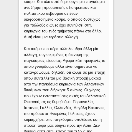
κόσμο. Και όλο αυτό δημιουργεί μία παγκόσμια
αναζήτηση προσωπικής αξιοπρέπειας και
πολιτιστικού σεβασμού σε έναν
διαφοροποιημένο κόσμο, ο οποίος δυστυχώς
για πολλούς αιώνες έχει συνηθίσει στην
κυριαρχία του ενός τμήματος πάνω στο άλλο.
Αυτή είναι μια τεράστια αλλαγή.
Και ακόμα πιο πέρα ​​αλληλεπιδρά άλλη μία
αλλαγή, συγκεκριμένα, η διανομή της
παγκόσμιας εξουσίας. Αφορά κάτι προφανές το
οποίο γνωρίζουμε αλλά είναι σημαντικό να
καταγράψουμε, δηλαδή, ότι ζούμε σε μια εποχή
όπου συντελλείται μία βασική στροφή μακριά
από την παγκόσμια κυριαρχία των Ατλαντικών
δυνάμεων που διήρκησε 5 αιώνες. Οι χώρες
που έχουν εντοπιστεί στις ακτές του Ατλαντικού
Ωκεανού, ας τις θυμηθούμε, Πορτογαλία,
Ισπανία, Γαλλία, Ολλανδία, Μεγάλη Βρετανία,
πιο πρόσφατα Ηνωμένες Πολιτείες, έχουν
κυριαρχήσει στις παγκόσμιες υποθέσεις και η
στροφή τώρα μας οδηγεί προς την Ασία. Δεν
βρισκόμαστε στην εποχή του τέλους της