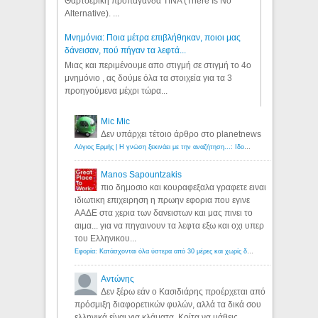
Θαρτσερική προπαγάνδα TINA (There Is No
Alternative). ...
Μνημόνια: Ποια μέτρα επιβλήθηκαν, ποιοι μας
δάνεισαν, πού πήγαν τα λεφτά...
Μιας και περιμένουμε απο στιγμή σε στιγμή το 4ο
μνημόνιο , ας δούμε όλα τα στοιχεία για τα 3
προηγούμενα μέχρι τώρα...
Mic Mic
Δεν υπάρχει τέτοιο άρθρο στο planetnews
Λόγιος Ερμής | Η γνώση ξεκινάει με την αναζήτηση...: Ιδού οι 18 που χρωστούν 11 δις ευρώ!
Manos Sapountzakis
πιο δημοσιο και κουραφεξαλα γραφετε ειναι
ιδιωτικη επιχειρηση η πρωην εφορια που εγινε
ΑΑΔΕ στα χερια των δανειστων και μας πινει το
αιμα... για να πηγαινουν τα λεφτα εξω και οχι υπερ
του Ελληνικου...
Εφορία: Κατάσχονται όλα ύστερα από 30 μέρες και χωρίς δικαστικές αποφάσεις - Λόγιος Ερμής
Αντώνης
Δεν ξέρω εάν ο Κασιδιάρης προέρχεται από
πρόσμιξη διαφορετικών φυλών, αλλά τα δικά σου
ελληνικά είναι για κλάματα. Κοίτα να μάθεις