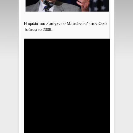
Η ομιλία του Ζμπίγκνιου Μπρεζίνσκι* στον Οίκο
Τσάταμ το 2008...