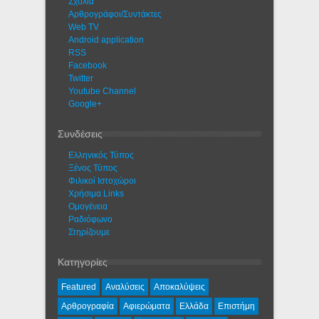
Σχόλια
Αρθρογράφοι/Συντάκτες
Web TV
Android application
RSS
Facebook
Twitter
Youtube Channel
Google+
Συνδέσεις
Ελληνικός Τύπος
Ξένος Τύπος
Φιλικοί Ιστοχώροι
Χρήσιμα Links
Ομογένεια
Ραδιόφωνο
Στηρίζουμε
Κατηγορίες
Featured
Αναλύσεις
Αποκαλύψεις
Αρθρογραφία
Αφιερώματα
Ελλάδα
Επιστήμη