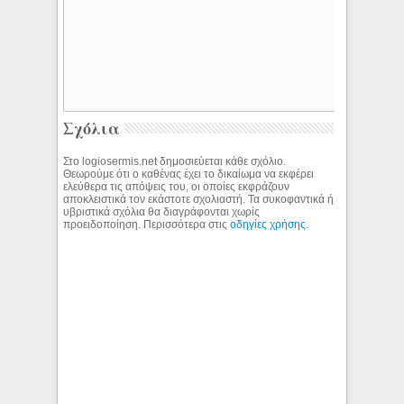
Σχόλια
Στο logiosermis.net δημοσιεύεται κάθε σχόλιο.
Θεωρούμε ότι ο καθένας έχει το δικαίωμα να εκφέρει
ελεύθερα τις απόψεις του, οι οποίες εκφράζουν
αποκλειστικά τον εκάστοτε σχολιαστή. Τα συκοφαντικά ή
υβριστικά σχόλια θα διαγράφονται χωρίς
προειδοποίηση. Περισσότερα στις
οδηγίες χρήσης
.