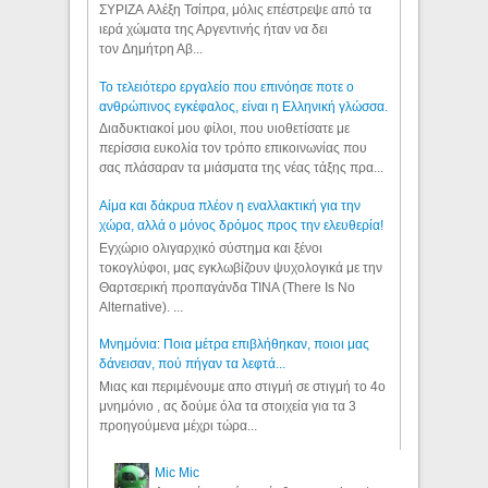
ΣΥΡΙΖΑ Αλέξη Τσίπρα, μόλις επέστρεψε από τα
ιερά χώματα της Αργεντινής ήταν να δει
τον Δημήτρη Αβ...
Το τελειότερο εργαλείο που επινόησε ποτε ο
ανθρώπινος εγκέφαλος, είναι η Ελληνική γλώσσα.
Διαδυκτιακοί μου φίλοι, που υιοθετίσατε με
περίσσια ευκολία τον τρόπο επικοινωνίας που
σας πλάσαραν τα μιάσματα της νέας τάξης πρα...
Αίμα και δάκρυα πλέον η εναλλακτική για την
χώρα, αλλά ο μόνος δρόμος προς την ελευθερία!
Εγχώριο ολιγαρχικό σύστημα και ξένοι
τοκογλύφοι, μας εγκλωβίζουν ψυχολογικά με την
Θαρτσερική προπαγάνδα TINA (There Is No
Alternative). ...
Μνημόνια: Ποια μέτρα επιβλήθηκαν, ποιοι μας
δάνεισαν, πού πήγαν τα λεφτά...
Μιας και περιμένουμε απο στιγμή σε στιγμή το 4ο
μνημόνιο , ας δούμε όλα τα στοιχεία για τα 3
προηγούμενα μέχρι τώρα...
Mic Mic