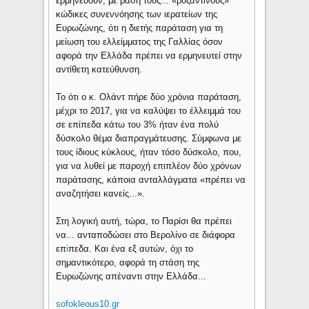
ερμηνεύουν, με βάση τους... «βυζαντινούς»
κώδικες συνεννόησης των ιερατείων της
Ευρωζώνης, ότι η διετής παράταση για τη
μείωση του ελλείμματος της Γαλλίας όσον
αφορά την Ελλάδα πρέπει να ερμηνευτεί στην
αντίθετη κατεύθυνση.
Το ότι ο κ. Ολάντ πήρε δύο χρόνια παράταση,
μέχρι το 2017, για να καλύψει το έλλειμμά του
σε επίπεδα κάτω του 3% ήταν ένα πολύ
δύσκολο θέμα διαπραγμάτευσης. Σύμφωνα με
τους ίδιους κύκλους, ήταν τόσο δύσκολο, που,
για να λυθεί με παροχή επιπλέον δύο χρόνων
παράτασης, κάποια ανταλλάγματα «πρέπει να
αναζητήσει κανείς...».
Στη λογική αυτή, τώρα, το Παρίσι θα πρέπει
να... ανταποδώσει στο Βερολίνο σε διάφορα
επ
ί
πεδα. Και ένα εξ αυτών, όχι το
σημαντικότερο, αφορά τη στάση της
Ευρωζώνης απέναντι στην Ελλάδα...
sofokleous10.gr