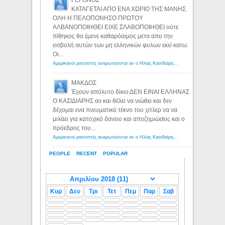
ΓΕΓΟΝΟΣ
ΚΑΤΑΓΕΤΑΙ ΑΠΟ ΕΝΑ ΧΩΡΙΟ ΤΗΣ ΜΑΝΗΣ.
ΟΛΗ Η ΠΕΛΟΠΟΝΗΣΟ ΠΡΩΤΟΥ
ΑΛΒΑΝΟΠΟΙΗΘΕΙ ΕΙΧΕ ΣΛΑΒΟΠΟΙΗΘΕΙ ούτε
πίθηκος θα έμενε καθαρόαιμος μετα απο την
εισβολή αυτών των μη ελληνικών φυλων εκεί κατω.
Οι...
Αμερικανοί ρατσιστές αναρωτιούνται αν ο Ηλίας Κασιδιάρης ανήκει στη λευκή φυλή... - Λόγιος Ερμής
ΜΑΚΔΟΣ
Έχουν απόλυτο δίκιο ΔΕΝ ΕΙΝΑΙ ΕΛΛΗΝΑΣ
Ο ΚΑΣΙΔΙΑΡΗΣ αν και θέλει να νιώθει και δεν
δέχομαι ενα πνευματικό τέκνο του χιτλερ να να
μιλάει για κατοχικό δανειο και αποζημιώσεις και ο
πρόεδρος του...
Αμερικανοί ρατσιστές αναρωτιούνται αν ο Ηλίας Κασιδιάρης ανήκει στη λευκή φυλή... - Λόγιος Ερμής
PEOPLE
RECENT
POPULAR
Κυρ
Δευ
Τρι
Τετ
Πεμ
Παρ
Σαβ