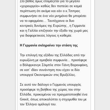
Στο βάθος όμως ετοιμάζεται για το μεγάλο
«χειρουργείο» καθώς δεν πιστεύει σε καμιά
περίπτωση ότι ακόμα και εάν ο κ.Τσιπρας
συμφωνήσει σε ένα νέο μνημόνιο θα μπορέσει
να το εφαρμόσει… Ταυτόχρονα οι δυο
κεντρικές δυνάμεις της Ευρώπης , η Γερμανία
και η Γαλλία επιζητούν την έξοδο της χωρά μας
για διαφορετικούς λόγους η καθεμία.
Η Γερμανία σκληραίνει την στάση της
Την επιλογή της εξόδου της Ελλάδας από την
ευρωζώνη με αμοιβαία συμφωνία... προσέφερε
ο Βόλφγκανγκ Σόιμπλε στον Γιάνη Βαρουφάκη,
σε κατ΄ ιδίαν συνάντηση που είχαν οι δύο
υπουργοί Οικονομικών στις Βρυξέλλες.
Σε αυτό τον διάλογο ο Γερμανός υπουργός
προσέφερε τη βοήθεια της χώρας του στην
Ελλάδα, προκειμένου να πραγματοποιηθεί ένα
Grexit, όπως αποκαλύπτει η στιχομυθία του με
τον Έλληνα ομόλογό του.