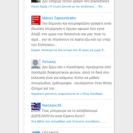
Δεν υπάρχει τέτοιο άρθρο στο planetnews
Λόγιος Ερμής | Η γνώση ξεκινάει με την αναζήτηση...: Ιδού οι 18 που χρωστούν 11 δις ευρώ!
Manos Sapountzakis
πιο δημοσιο και κουραφεξαλα γραφετε ειναι
ιδιωτικη επιχειρηση η πρωην εφορια που εγινε
ΑΑΔΕ στα χερια των δανειστων και μας πινει το
αιμα... για να πηγαινουν τα λεφτα εξω και οχι υπερ
του Ελληνικου...
Εφορία: Κατάσχονται όλα ύστερα από 30 μέρες και χωρίς δικαστικές αποφάσεις - Λόγιος Ερμής
Αντώνης
Δεν ξέρω εάν ο Κασιδιάρης προέρχεται από
πρόσμιξη διαφορετικών φυλών, αλλά τα δικά σου
ελληνικά είναι για κλάματα. Κοίτα να μάθεις
στοιχειωδώς ορθογραφία...τουλάχιστον όταν θέτεις
ζήτημα για την...
Αμερικανοί ρατσιστές αναρωτιούνται αν ο Ηλίας Κασιδιάρης ανήκει στη λευκή φυλή... - Λόγιος Ερμής
Νικολαος46
Πως μπορουμε να το κατεβασουμε
ΔΩΡΕΑΝ!!!! Αν ειναι Εφικτο Αυτο?
Ένα βιβλίο που πολεμήθηκε γιατί ξυπνούσε συνειδήσεις... - Λόγιος Ερμής | Η γνώση ξεκινάει με την αναζήτηση...