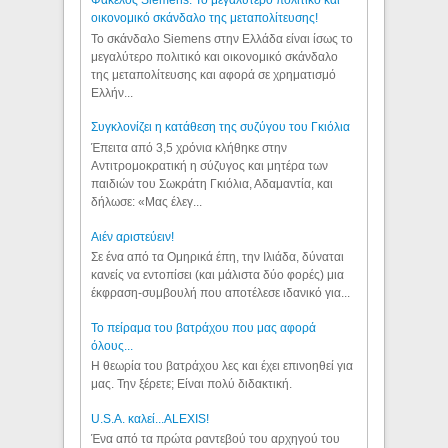
Φάκελος Siemens: Το μεγαλύτερο πολιτικό και
οικονομικό σκάνδαλο της μεταπολίτευσης!
Το σκάνδαλο Siemens στην Ελλάδα είναι ίσως το
μεγαλύτερο πολιτικό και οικονομικό σκάνδαλο
της μεταπολίτευσης και αφορά σε χρηματισμό
Ελλήν...
Συγκλονίζει η κατάθεση της συζύγου του Γκιόλια
Έπειτα από 3,5 χρόνια κλήθηκε στην
Αντιτρομοκρατική η σύζυγος και μητέρα των
παιδιών του Σωκράτη Γκιόλια, Αδαμαντία, και
δήλωσε: «Μας έλεγ...
Aιέν αριστεύειν!
Σε ένα από τα Ομηρικά έπη, την Ιλιάδα, δύναται
κανείς να εντοπίσει (και μάλιστα δύο φορές) μια
έκφραση-συμβουλή που αποτέλεσε ιδανικό για...
Το πείραμα του βατράχου που μας αφορά
όλους...
Η θεωρία του βατράχου λες και έχει επινοηθεί για
μας. Την ξέρετε; Είναι πολύ διδακτική.
U.S.A. καλεί...ALEXIS!
Ένα από τα πρώτα ραντεβού του αρχηγού του