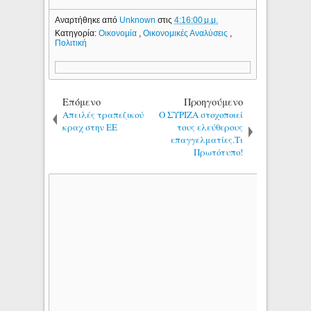
Αναρτήθηκε από
Unknown
στις
4:16:00 μ.μ.
Κατηγορία:
Οικονομία
,
Οικονομικές Αναλύσεις
,
Πολιτική
Επόμενο
Προηγούμενο
Απειλές τραπεζικού
Ο ΣΥΡΙΖΑ στοχοποιεί
κραχ στην ΕΕ
τους ελεύθερους
επαγγελματίες.Τι
Πρωτότυπο!