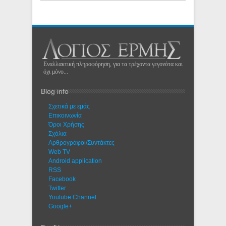
Εναλλακτική πληροφόρηση, για τα τρέχοντα γεγονότα και
όχι μόνο...
Blog info
Σχετικά με εμάς
Eπικοινωνία
Όροι Χρήσης
Σχόλια
Αρθρογράφοι/Συντάκτες
Web TV
Android application
RSS
Facebook
Twitter
Youtube Channel
Google+