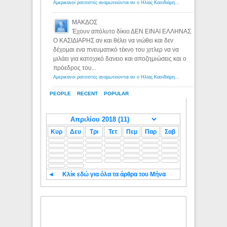
Αμερικανοί ρατσιστές αναρωτιούνται αν ο Ηλίας Κασιδιάρης ανήκει στη λευκή φυλή... - Λόγιος Ερμής
ΜΑΚΔΟΣ
Έχουν απόλυτο δίκιο ΔΕΝ ΕΙΝΑΙ ΕΛΛΗΝΑΣ
Ο ΚΑΣΙΔΙΑΡΗΣ αν και θέλει να νιώθει και δεν
δέχομαι ενα πνευματικό τέκνο του χιτλερ να να
μιλάει για κατοχικό δανειο και αποζημιώσεις και ο
πρόεδρος του...
Αμερικανοί ρατσιστές αναρωτιούνται αν ο Ηλίας Κασιδιάρης ανήκει στη λευκή φυλή... - Λόγιος Ερμής
PEOPLE
RECENT
POPULAR
Κυρ
Δευ
Τρι
Τετ
Πεμ
Παρ
Σαβ
◄
Κλίκ εδώ για όλα τα άρθρα του Μήνα