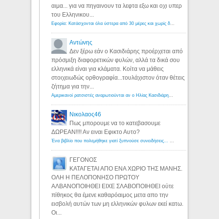
αιμα... για να πηγαινουν τα λεφτα εξω και οχι υπερ
του Ελληνικου...
Εφορία: Κατάσχονται όλα ύστερα από 30 μέρες και χωρίς δικαστικές αποφάσεις - Λόγιος Ερμής
Αντώνης
Δεν ξέρω εάν ο Κασιδιάρης προέρχεται από
πρόσμιξη διαφορετικών φυλών, αλλά τα δικά σου
ελληνικά είναι για κλάματα. Κοίτα να μάθεις
στοιχειωδώς ορθογραφία...τουλάχιστον όταν θέτεις
ζήτημα για την...
Αμερικανοί ρατσιστές αναρωτιούνται αν ο Ηλίας Κασιδιάρης ανήκει στη λευκή φυλή... - Λόγιος Ερμής
Νικολαος46
Πως μπορουμε να το κατεβασουμε
ΔΩΡΕΑΝ!!!! Αν ειναι Εφικτο Αυτο?
Ένα βιβλίο που πολεμήθηκε γιατί ξυπνούσε συνειδήσεις... - Λόγιος Ερμής | Η γνώση ξεκινάει με την αναζήτηση...
ΓΕΓΟΝΟΣ
ΚΑΤΑΓΕΤΑΙ ΑΠΟ ΕΝΑ ΧΩΡΙΟ ΤΗΣ ΜΑΝΗΣ.
ΟΛΗ Η ΠΕΛΟΠΟΝΗΣΟ ΠΡΩΤΟΥ
ΑΛΒΑΝΟΠΟΙΗΘΕΙ ΕΙΧΕ ΣΛΑΒΟΠΟΙΗΘΕΙ ούτε
πίθηκος θα έμενε καθαρόαιμος μετα απο την
εισβολή αυτών των μη ελληνικών φυλων εκεί κατω.
Οι...