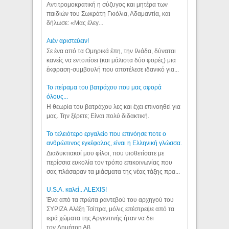
Αντιτρομοκρατική η σύζυγος και μητέρα των
παιδιών του Σωκράτη Γκιόλια, Αδαμαντία, και
δήλωσε: «Μας έλεγ...
Aιέν αριστεύειν!
Σε ένα από τα Ομηρικά έπη, την Ιλιάδα, δύναται
κανείς να εντοπίσει (και μάλιστα δύο φορές) μια
έκφραση-συμβουλή που αποτέλεσε ιδανικό για...
Το πείραμα του βατράχου που μας αφορά
όλους...
Η θεωρία του βατράχου λες και έχει επινοηθεί για
μας. Την ξέρετε; Είναι πολύ διδακτική.
Το τελειότερο εργαλείο που επινόησε ποτε ο
ανθρώπινος εγκέφαλος, είναι η Ελληνική γλώσσα.
Διαδυκτιακοί μου φίλοι, που υιοθετίσατε με
περίσσια ευκολία τον τρόπο επικοινωνίας που
σας πλάσαραν τα μιάσματα της νέας τάξης πρα...
U.S.A. καλεί...ALEXIS!
Ένα από τα πρώτα ραντεβού του αρχηγού του
ΣΥΡΙΖΑ Αλέξη Τσίπρα, μόλις επέστρεψε από τα
ιερά χώματα της Αργεντινής ήταν να δει
τον Δημήτρη Αβ...