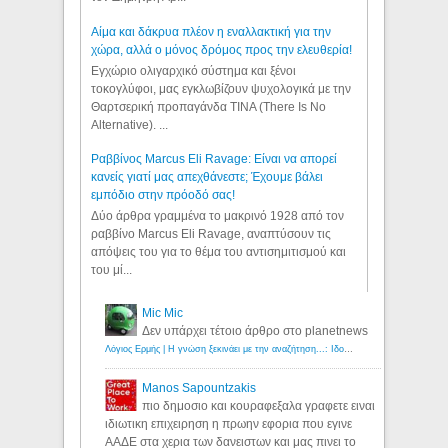
Αίμα και δάκρυα πλέον η εναλλακτική για την
χώρα, αλλά ο μόνος δρόμος προς την ελευθερία!
Εγχώριο ολιγαρχικό σύστημα και ξένοι
τοκογλύφοι, μας εγκλωβίζουν ψυχολογικά με την
Θαρτσερική προπαγάνδα TINA (There Is No
Alternative). ...
Ραββίνος Marcus Eli Ravage: Είναι να απορεί
κανείς γιατί μας απεχθάνεστε; Έχουμε βάλει
εμπόδιο στην πρόοδό σας!
Δύο άρθρα γραμμένα το μακρινό 1928 από τον
ραββίνο Marcus Eli Ravage, αναπτύσουν τις
απόψεις του για το θέμα του αντισημιτισμού και
του μί...
Mic Mic
Δεν υπάρχει τέτοιο άρθρο στο planetnews
Λόγιος Ερμής | Η γνώση ξεκινάει με την αναζήτηση...: Ιδού οι 18 που χρωστούν 11 δις ευρώ!
Manos Sapountzakis
πιο δημοσιο και κουραφεξαλα γραφετε ειναι
ιδιωτικη επιχειρηση η πρωην εφορια που εγινε
ΑΑΔΕ στα χερια των δανειστων και μας πινει το