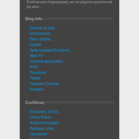
Εναλλακτική πληροφόρηση, για τα τρέχοντα γεγονότα και
όχι μόνο...
Blog info
Σχετικά με εμάς
Eπικοινωνία
Όροι Χρήσης
Σχόλια
Αρθρογράφοι/Συντάκτες
Web TV
Android application
RSS
Facebook
Twitter
Youtube Channel
Google+
Συνδέσεις
Ελληνικός Τύπος
Ξένος Τύπος
Φιλικοί Ιστοχώροι
Χρήσιμα Links
Ομογένεια