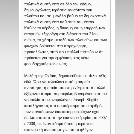
πολιτικά συστήματα σε όλο τον κόσμο,
δημιουργώντας τεράστια ανισότητα του
πλούτου και σε μεγάλο βαθμό τα δημοκρατικά
πολιτικά συστημάτα καθιστώνται μάταια.
Καθώς το κέρδος, η δύναμη και η επιρροή των
εταιρειών εξερράγη στη διάρκεια του 21ου
αιώνα, το χάσμα μεταξύ των πλουσίων και των
φτωχών βρίσκεται στο απροχώρητο,
προκαλώντας αυτό που πολλοί πιστεύουν ότι
πρόκειται για την εμφάνιση μιας νέας
φεουδαρχικής κοινωνίας.
Μελέτη της Oxfam, δημοσιεύθηκε με τίτλο: »Ως
εδώ. Ώρα να τελειώσει αυτή η ακραία
ανισότητα, η οποία υποστηρίχθηκε από πολλά
εξέχοντα άτομα, συμπεριλαμβανομένου και του
νομπελίστα οικονομολόγου Joseph Stiglitz,
καταλήγοντας στο συμπέρασμα ότι ο αριθμός
των παγκόσμιων δισεκατομμυριούχων έχει
διπλασιαστεί από την οικονομική κρίση το 2007
/ 2008, σε έναν κόσμο όπου η τεράστια
οικονομική ανισότητα γίνεται το φλέγον