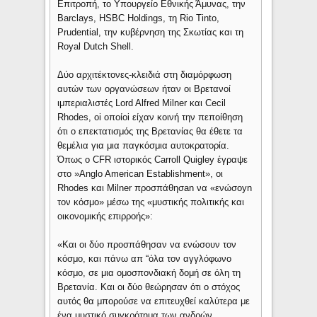
Επιτροπή, το Υπουργείο Εθνικής Άμυνας, την
Barclays, HSBC Holdings, τη Rio Tinto,
Prudential, την κυβέρνηση της Σκωτίας και τη
Royal Dutch Shell.
Δύο αρχιτέκτονες-κλειδιά στη διαμόρφωση
αυτών των οργανώσεων ήταν οι Βρετανοί
ιμπεριαλιστές Lord Alfred Milner και Cecil
Rhodes, οi οποίοi είχαν κοινή την πεποίθηση
ότι ο επεκτατισμός της Βρετανίας θα έθετε τα
θεμέλια για μια παγκόσμια αυτοκρατορία.
Όπως ο CFR ιστορικός Carroll Quigley έγραψε
στo »Anglo American Establishment», οι
Rhodes και Milner προσπάθησan να «ενώσoyn
τον κόσμο» μέσω της «μυστικής πολιτικής και
οικονομικής επιρροής»:
«Και οι δύο προσπάθησαν να ενώσoυν τον
κόσμο, και πάνω απ “όλα τον αγγλόφωνο
κόσμο, σε μια ομοσπονδιακή δομή σε όλη τη
Βρετανία. Και οι δύο θεώρησαν ότι ο στόχος
αυτός θα μπορούσε να επιτευχθεί καλύτερα με
ένα μυστικό συγκρότημα των ανδρών,