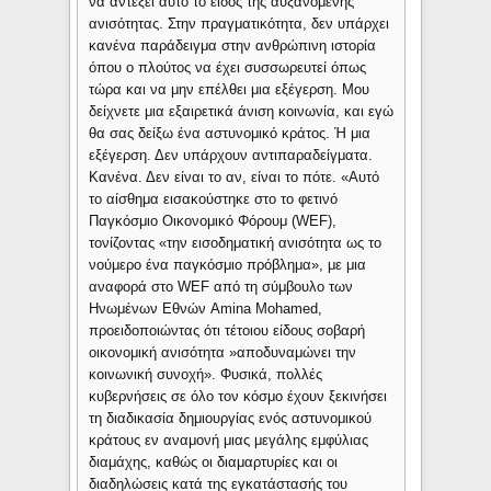
να αντέξει αυτό το είδος της αυξανόμενης
ανισότητας. Στην πραγματικότητα, δεν υπάρχει
κανένα παράδειγμα στην ανθρώπινη ιστορία
όπου ο πλούτος να έχει συσσωρευτεί όπως
τώρα και να μην επέλθει μια εξέγερση. Μου
δείχνετε μια εξαιρετικά άνιση κοινωνία, και εγώ
θα σας δείξω ένα αστυνομικό κράτος. Ή μια
εξέγερση. Δεν υπάρχουν αντιπαραδείγματα.
Κανένα. Δεν είναι το αν, είναι το πότε. «Αυτό
το αίσθημα εισακούστηκε στο το φετινό
Παγκόσμιο Οικονομικό Φόρουμ (WEF),
τονίζοντας «την εισοδηματική ανισότητα ως το
νούμερο ένα παγκόσμιο πρόβλημα», με μια
αναφορά στο WEF από τη σύμβουλο των
Ηνωμένων Εθνών Amina Mohamed,
προειδοποιώντας ότι τέτοιου είδους σοβαρή
οικονομική ανισότητα »αποδυναμώνει την
κοινωνική συνοχή». Φυσικά, πολλές
κυβερνήσεις σε όλο τον κόσμο έχουν ξεκινήσει
τη διαδικασία δημιουργίας ενός αστυνομικού
κράτους εν αναμονή μιας μεγάλης εμφύλιας
διαμάχης, καθώς οι διαμαρτυρίες και οι
διαδηλώσεις κατά της εγκατάστασής του