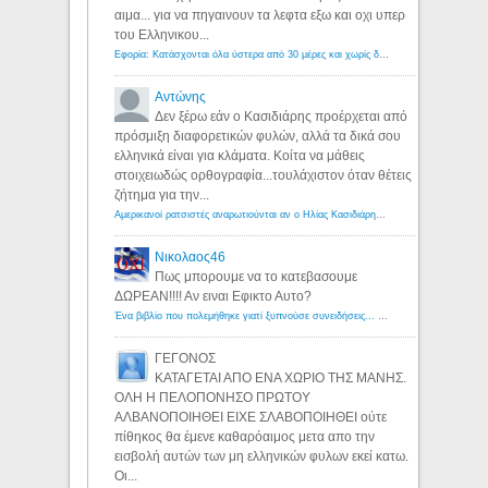
αιμα... για να πηγαινουν τα λεφτα εξω και οχι υπερ
του Ελληνικου...
Εφορία: Κατάσχονται όλα ύστερα από 30 μέρες και χωρίς δικαστικές αποφάσεις - Λόγιος Ερμής
Αντώνης
Δεν ξέρω εάν ο Κασιδιάρης προέρχεται από
πρόσμιξη διαφορετικών φυλών, αλλά τα δικά σου
ελληνικά είναι για κλάματα. Κοίτα να μάθεις
στοιχειωδώς ορθογραφία...τουλάχιστον όταν θέτεις
ζήτημα για την...
Αμερικανοί ρατσιστές αναρωτιούνται αν ο Ηλίας Κασιδιάρης ανήκει στη λευκή φυλή... - Λόγιος Ερμής
Νικολαος46
Πως μπορουμε να το κατεβασουμε
ΔΩΡΕΑΝ!!!! Αν ειναι Εφικτο Αυτο?
Ένα βιβλίο που πολεμήθηκε γιατί ξυπνούσε συνειδήσεις... - Λόγιος Ερμής | Η γνώση ξεκινάει με την αναζήτηση...
ΓΕΓΟΝΟΣ
ΚΑΤΑΓΕΤΑΙ ΑΠΟ ΕΝΑ ΧΩΡΙΟ ΤΗΣ ΜΑΝΗΣ.
ΟΛΗ Η ΠΕΛΟΠΟΝΗΣΟ ΠΡΩΤΟΥ
ΑΛΒΑΝΟΠΟΙΗΘΕΙ ΕΙΧΕ ΣΛΑΒΟΠΟΙΗΘΕΙ ούτε
πίθηκος θα έμενε καθαρόαιμος μετα απο την
εισβολή αυτών των μη ελληνικών φυλων εκεί κατω.
Οι...