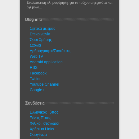
Εναλλακτική πληροφόρηση, για τα τρέχοντα γεγονότα και
όχι μόνο...
Blog info
Σχετικά με εμάς
Eπικοινωνία
Όροι Χρήσης
Σχόλια
Αρθρογράφοι/Συντάκτες
Web TV
Android application
RSS
Facebook
Twitter
Youtube Channel
Google+
Συνδέσεις
Ελληνικός Τύπος
Ξένος Τύπος
Φιλικοί Ιστοχώροι
Χρήσιμα Links
Ομογένεια