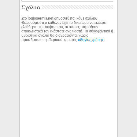
Σχόλια
Στο logiosermis.net δημοσιεύεται κάθε σχόλιο.
Θεωρούμε ότι ο καθένας έχει το δικαίωμα να εκφέρει
ελεύθερα τις απόψεις του, οι οποίες εκφράζουν
αποκλειστικά τον εκάστοτε σχολιαστή. Τα συκοφαντικά ή
υβριστικά σχόλια θα διαγράφονται χωρίς
προειδοποίηση. Περισσότερα στις
οδηγίες χρήσης
.