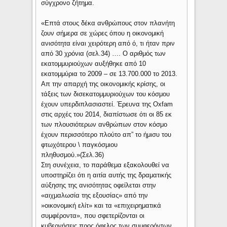
σύγχρονο ζήτημα.
«Επτά στους δέκα ανθρώπους στον πλανήτη
ζουν σήμερα σε χώρες όπου η οικονομική
ανισότητα είναι χειρότερη από ό, τι ήταν πριν
από 30 χρόνια (σελ.34) …. Ο αριθμός των
εκατομμυριούχων αυξήθηκε από 10
εκατομμύρια το 2009 – σε 13.700.000 το 2013.
Απ την απαρχή της οικονομικής κρίσης, οι
τάξεις των δισεκατομμυριούχων του κόσμου
έχουν υπερδιπλασιαστεί. Έρευνα της Oxfam
στις αρχές του 2014, διαπίστωσε ότι οι 85 εκ
των πλουσιότερων ανθρώπων στον κόσμο
έχουν περισσότερο πλούτο απ” το ήμισυ του
φτωχότερου \ παγκόσμιου
πληθυσμού.»(Σελ.36)
Στη συνέχεια, το παράθεμα εξακολουθεί να
υποστηρίζει ότι η αιτία αυτής της δραματικής
αύξησης της ανισότητας οφείλεται στην
«αιχμαλωσία της εξουσίας» από την
»οικονομική ελίτ» και τα «επιχειρηματικά
συμφέροντα», που σφετερίζονται οι
κυβερνήσεις προς όφελος των συμφερόντων