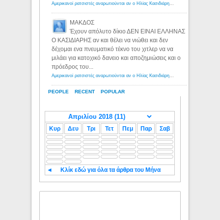
Αμερικανοί ρατσιστές αναρωτιούνται αν ο Ηλίας Κασιδιάρης ανήκει στη λευκή φυλή... - Λόγιος Ερμής
ΜΑΚΔΟΣ
Έχουν απόλυτο δίκιο ΔΕΝ ΕΙΝΑΙ ΕΛΛΗΝΑΣ
Ο ΚΑΣΙΔΙΑΡΗΣ αν και θέλει να νιώθει και δεν
δέχομαι ενα πνευματικό τέκνο του χιτλερ να να
μιλάει για κατοχικό δανειο και αποζημιώσεις και ο
πρόεδρος του...
Αμερικανοί ρατσιστές αναρωτιούνται αν ο Ηλίας Κασιδιάρης ανήκει στη λευκή φυλή... - Λόγιος Ερμής
PEOPLE
RECENT
POPULAR
Κυρ
Δευ
Τρι
Τετ
Πεμ
Παρ
Σαβ
◄
Κλίκ εδώ για όλα τα άρθρα του Μήνα