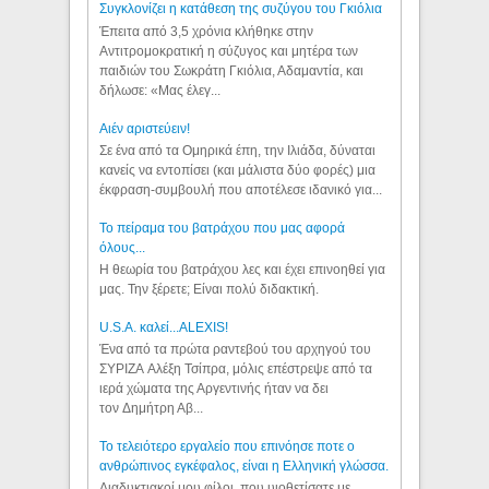
Συγκλονίζει η κατάθεση της συζύγου του Γκιόλια
Έπειτα από 3,5 χρόνια κλήθηκε στην
Αντιτρομοκρατική η σύζυγος και μητέρα των
παιδιών του Σωκράτη Γκιόλια, Αδαμαντία, και
δήλωσε: «Μας έλεγ...
Aιέν αριστεύειν!
Σε ένα από τα Ομηρικά έπη, την Ιλιάδα, δύναται
κανείς να εντοπίσει (και μάλιστα δύο φορές) μια
έκφραση-συμβουλή που αποτέλεσε ιδανικό για...
Το πείραμα του βατράχου που μας αφορά
όλους...
Η θεωρία του βατράχου λες και έχει επινοηθεί για
μας. Την ξέρετε; Είναι πολύ διδακτική.
U.S.A. καλεί...ALEXIS!
Ένα από τα πρώτα ραντεβού του αρχηγού του
ΣΥΡΙΖΑ Αλέξη Τσίπρα, μόλις επέστρεψε από τα
ιερά χώματα της Αργεντινής ήταν να δει
τον Δημήτρη Αβ...
Το τελειότερο εργαλείο που επινόησε ποτε ο
ανθρώπινος εγκέφαλος, είναι η Ελληνική γλώσσα.
Διαδυκτιακοί μου φίλοι, που υιοθετίσατε με