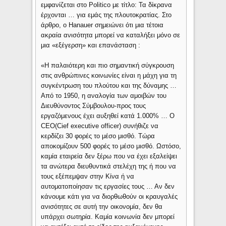
εμφανίζεται στο Politico με τίτλο: Τα δίκρανα
έρχονται … για εμάς της πλουτοκρατίας. Στο
άρθρο, ο Hanauer σημειώνει ότι μια τέτοια
ακραία ανισότητα μπορεί να καταλήξει μόνο σε
μια «εξέγερση» και επανάσταση :
«Η παλαιότερη και πιο σημαντική σύγκρουση
στις ανθρώπινες κοινωνίες είναι η μάχη για τη
συγκέντρωση του πλούτου και της δύναμης …
Από το 1950, η αναλογία των αμοιβών του
Διευθύνοντος Σύμβουλου-προς τους
εργαζόμενους έχει αυξηθεί κατά 1.000% … O
CEO(Cief executive officer) συνήθιζε να
κερδίζει 30 φορές το μέσο μισθό. Τώρα
αποκομίζουν 500 φορές το μέσο μισθό. Ωστόσο,
καμία εταιρεία δεν ξέρω που να έχει εξαλείψει
τα ανώτερα διευθυντικά στελέχη της ή που να
τους εξέπεμψαν στην Κίνα ή να
αυτοματοποίησαν τις εργασίες τους … Αν δεν
κάνουμε κάτι για να διορθωθούν οι κραυγαλές
ανισότητες σε αυτή την οικονομία, δεν θα
υπάρχει σωτηρία. Καμία κοινωνία δεν μπορεί