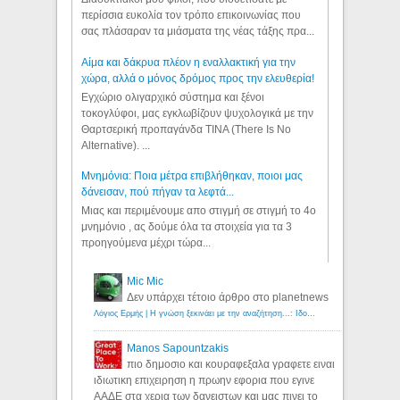
περίσσια ευκολία τον τρόπο επικοινωνίας που
σας πλάσαραν τα μιάσματα της νέας τάξης πρα...
Αίμα και δάκρυα πλέον η εναλλακτική για την
χώρα, αλλά ο μόνος δρόμος προς την ελευθερία!
Εγχώριο ολιγαρχικό σύστημα και ξένοι
τοκογλύφοι, μας εγκλωβίζουν ψυχολογικά με την
Θαρτσερική προπαγάνδα TINA (There Is No
Alternative). ...
Μνημόνια: Ποια μέτρα επιβλήθηκαν, ποιοι μας
δάνεισαν, πού πήγαν τα λεφτά...
Μιας και περιμένουμε απο στιγμή σε στιγμή το 4ο
μνημόνιο , ας δούμε όλα τα στοιχεία για τα 3
προηγούμενα μέχρι τώρα...
Mic Mic
Δεν υπάρχει τέτοιο άρθρο στο planetnews
Λόγιος Ερμής | Η γνώση ξεκινάει με την αναζήτηση...: Ιδού οι 18 που χρωστούν 11 δις ευρώ!
Manos Sapountzakis
πιο δημοσιο και κουραφεξαλα γραφετε ειναι
ιδιωτικη επιχειρηση η πρωην εφορια που εγινε
ΑΑΔΕ στα χερια των δανειστων και μας πινει το