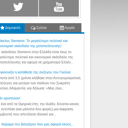
Δημοφιλή
Σχόλια
Αρχείο
κελος Siemens: Το μεγαλύτερο πολιτικό και
κονομικό σκάνδαλο της μεταπολίτευσης!
 σκάνδαλο Siemens στην Ελλάδα είναι ίσως το
γαλύτερο πολιτικό και οικονομικό σκάνδαλο της
ταπολίτευσης και αφορά σε χρηματισμό Ελλήν...
γκλονίζει η κατάθεση της συζύγου του Γκιόλια
ειτα από 3,5 χρόνια κλήθηκε στην Αντιτρομοκρατική
σύζυγος και μητέρα των παιδιών του Σωκράτη
ιόλια, Αδαμαντία, και δήλωσε: «Μας έλεγ...
έν αριστεύειν!
 ένα από τα Ομηρικά έπη, την Ιλιάδα, δύναται κανείς
 εντοπίσει (και μάλιστα δύο φορές) μια έκφραση-
μβουλή που αποτέλεσε ιδανικό για...
 πείραμα του βατράχου που μας αφορά όλους...