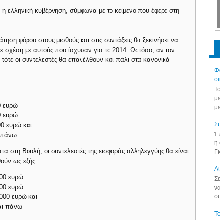
α η ελληνική κυβέρνηση, σύμφωνα με το κείμενο που έφερε στη
άτηση φόρου στους μισθούς και στις συντάξεις θα ξεκινήσει να
ε σχέση με αυτούς που ίσχυσαν για το 2014. Ωστόσο, αν τον
ι, τότε οι συντελεστές θα επανέλθουν και πάλι στα κανονικά
Φά
οι
Το
με
0 ευρώ
με
0 ευρώ
Συ
00 ευρώ και
Έπ
ι πάνω
η 
τα στη Βουλή, οι συντελεστές της εισφοράς αλληλεγγύης θα είναι
Γκ
θούν ως εξής:
Aι
000 ευρώ
Σε
000 ευρώ
να
000 ευρώ και
συ
αι πάνω
Το