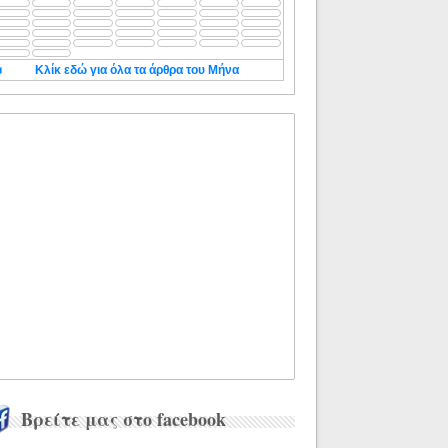
◄
Κλίκ εδώ για όλα τα άρθρα του Μήνα
Βρείτε μας στο facebook