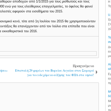
καθαρών αποδοχών από 1/1/2015 για τους μισθωτούς και τους
Η 
00 ενώ για τους ελεύθερους επαγγελματίες, το όφελος θα φανεί
Τη
ντελεστές αφορούν στα εισοδήματα του 2015.
U.
Έν
ονομικό κενό, τότε από 1η Ιουλίου του 2015 θα χρησιμοποιούνταν
ΣΥ
ι συντάξεις θα επανέρχονταν από τον Ιούλιο στα επίπεδα που είναι
χώ
α εκκαθαριστικά του 2016.
Το
αν
Δι
ευ
μι
Αί
Προηγούμενο
αλ
ήσει»
Επιστολή 29 φορέων του Βορείου Αιγαίου στον Σαμαρά
Εγ
για το ενδεχόμενο αύξησης του ΦΠΑ στα νησιά!
εγ
πρ
Μν
δά
Μι
μν
πρ