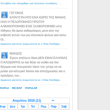
Ένα βιβλίο που πολεμήθηκε γιατί ξυπνούσε συνειδήσεις... - Λόγιος Ερμής | Η γνώση ξεκινάει με την αναζήτηση...
ΓΕΓΟΝΟΣ
ΚΑΤΑΓΕΤΑΙ ΑΠΟ ΕΝΑ ΧΩΡΙΟ ΤΗΣ ΜΑΝΗΣ.
ΟΛΗ Η ΠΕΛΟΠΟΝΗΣΟ ΠΡΩΤΟΥ
ΑΛΒΑΝΟΠΟΙΗΘΕΙ ΕΙΧΕ ΣΛΑΒΟΠΟΙΗΘΕΙ ούτε
πίθηκος θα έμενε καθαρόαιμος μετα απο την
εισβολή αυτών των μη ελληνικών φυλων εκεί κατω.
Οι...
Αμερικανοί ρατσιστές αναρωτιούνται αν ο Ηλίας Κασιδιάρης ανήκει στη λευκή φυλή... - Λόγιος Ερμής
·
8 yea
ΜΑΚΔΟΣ
Έχουν απόλυτο δίκιο ΔΕΝ ΕΙΝΑΙ ΕΛΛΗΝΑΣ
Ο ΚΑΣΙΔΙΑΡΗΣ αν και θέλει να νιώθει και δεν
δέχομαι ενα πνευματικό τέκνο του χιτλερ να να
μιλάει για κατοχικό δανειο και αποζημιώσεις και ο
πρόεδρος του...
Αμερικανοί ρατσιστές αναρωτιούνται αν ο Ηλίας Κασιδιάρης ανήκει στη λευκή φυλή... - Λόγιος Ερμής
·
8 yea
PEOPLE
RECENT
POPULAR
Κυρ
Δευ
Τρι
Τετ
Πεμ
Παρ
Σαβ