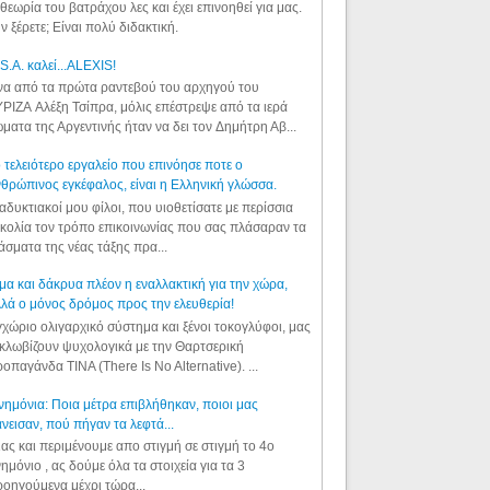
θεωρία του βατράχου λες και έχει επινοηθεί για μας.
ν ξέρετε; Είναι πολύ διδακτική.
S.A. καλεί...ALEXIS!
α από τα πρώτα ραντεβού του αρχηγού του
ΡΙΖΑ Αλέξη Τσίπρα, μόλις επέστρεψε από τα ιερά
ματα της Αργεντινής ήταν να δει τον Δημήτρη Αβ...
 τελειότερο εργαλείο που επινόησε ποτε ο
θρώπινος εγκέφαλος, είναι η Ελληνική γλώσσα.
αδυκτιακοί μου φίλοι, που υιοθετίσατε με περίσσια
κολία τον τρόπο επικοινωνίας που σας πλάσαραν τα
άσματα της νέας τάξης πρα...
μα και δάκρυα πλέον η εναλλακτική για την χώρα,
λά ο μόνος δρόμος προς την ελευθερία!
χώριο ολιγαρχικό σύστημα και ξένοι τοκογλύφοι, μας
κλωβίζουν ψυχολογικά με την Θαρτσερική
οπαγάνδα TINA (There Is No Alternative). ...
ημόνια: Ποια μέτρα επιβλήθηκαν, ποιοι μας
νεισαν, πού πήγαν τα λεφτά...
ας και περιμένουμε απο στιγμή σε στιγμή το 4ο
ημόνιο , ας δούμε όλα τα στοιχεία για τα 3
οηγούμενα μέχρι τώρα...