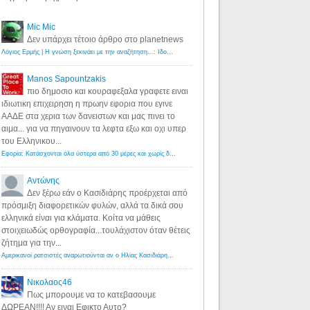
Mic Mic
Δεν υπάρχει τέτοιο άρθρο στο planetnews
Λόγιος Ερμής | Η γνώση ξεκινάει με την αναζήτηση...: Ιδού οι 18 που χρωστούν 11 δις ευρώ!
·
6 years ago
Manos Sapountzakis
πιο δημοσιο και κουραφεξαλα γραφετε ειναι
ιδιωτικη επιχειρηση η πρωην εφορια που εγινε
ΑΑΔΕ στα χερια των δανειστων και μας πινει το
αιμα... για να πηγαινουν τα λεφτα εξω και οχι υπερ
του Ελληνικου...
Εφορία: Κατάσχονται όλα ύστερα από 30 μέρες και χωρίς δικαστικές αποφάσεις - Λόγιος Ερμής
·
6 years ag
Αντώνης
Δεν ξέρω εάν ο Κασιδιάρης προέρχεται από
πρόσμιξη διαφορετικών φυλών, αλλά τα δικά σου
ελληνικά είναι για κλάματα. Κοίτα να μάθεις
στοιχειωδώς ορθογραφία...τουλάχιστον όταν θέτεις
ζήτημα για την...
Αμερικανοί ρατσιστές αναρωτιούνται αν ο Ηλίας Κασιδιάρης ανήκει στη λευκή φυλή... - Λόγιος Ερμής
·
7 yea
Νικολαος46
Πως μπορουμε να το κατεβασουμε
ΔΩΡΕΑΝ!!!! Αν ειναι Εφικτο Αυτο?