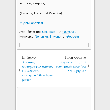
τέσσερις νεαρούς.
(Πλάτων, Γοργίας 484c-486a)
mythiki-anazitisi
Αναρτήθηκε από
Unknown
στις
3:00:00 π.μ.
Κατηγορία:
Νόηση και Επινόηση
,
Φιλοσοφία
Επόμενο
Προηγούμενο
Χιλιάδες
Εξερευνώντας τον
φωτογραφίες από τον
μυστηριώδη κρατήρα
Ήλιο σε ένα
της Σιβηρίας
εκπληκτικό time-lapse
βίντεο