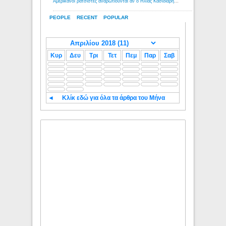
Αμερικανοί ρατσιστές αναρωτιούνται αν ο Ηλίας Κασιδιάρης ανήκει στη λευκή φυλή... - Λόγιος Ερμής
PEOPLE
RECENT
POPULAR
Κυρ
Δευ
Τρι
Τετ
Πεμ
Παρ
Σαβ
◄
Κλίκ εδώ για όλα τα άρθρα του Μήνα