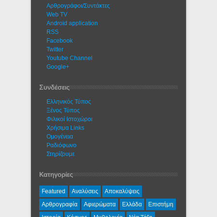
Αρθρογράφοι/Συντάκτες
Web TV
Android application
RSS
Facebook
Twitter
Youtube Channel
Google+
Συνδέσεις
Ελληνικός Τύπος
Ξένος Τύπος
Φιλικοί Ιστοχώροι
Χρήσιμα Links
Ομογένεια
Ραδιόφωνο
Στηρίζουμε
Κατηγορίες
Featured
Αναλύσεις
Αποκαλύψεις
Αρθρογραφία
Αφιερώματα
Ελλάδα
Επιστήμη