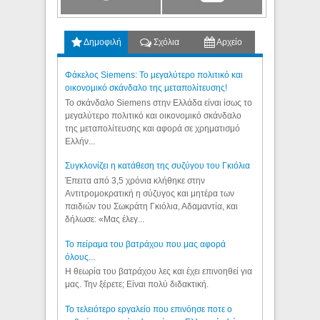
Δημοφιλή
Σχόλια
Αρχείο
Φάκελος Siemens: Το μεγαλύτερο πολιτικό και
οικονομικό σκάνδαλο της μεταπολίτευσης!
Το σκάνδαλο Siemens στην Ελλάδα είναι ίσως το
μεγαλύτερο πολιτικό και οικονομικό σκάνδαλο
της μεταπολίτευσης και αφορά σε χρηματισμό
Ελλήν...
Συγκλονίζει η κατάθεση της συζύγου του Γκιόλια
Έπειτα από 3,5 χρόνια κλήθηκε στην
Αντιτρομοκρατική η σύζυγος και μητέρα των
παιδιών του Σωκράτη Γκιόλια, Αδαμαντία, και
δήλωσε: «Μας έλεγ...
Το πείραμα του βατράχου που μας αφορά
όλους...
Η θεωρία του βατράχου λες και έχει επινοηθεί για
μας. Την ξέρετε; Είναι πολύ διδακτική.
Το τελειότερο εργαλείο που επινόησε ποτε ο