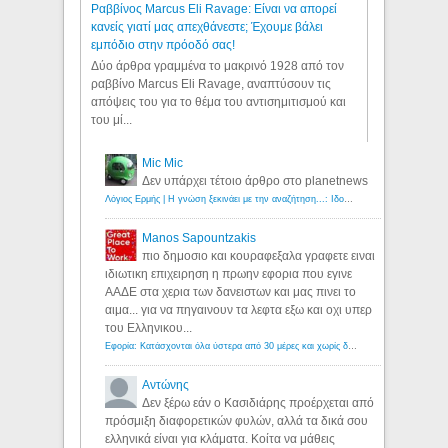
Ραββίνος Marcus Eli Ravage: Είναι να απορεί
κανείς γιατί μας απεχθάνεστε; Έχουμε βάλει
εμπόδιο στην πρόοδό σας!
Δύο άρθρα γραμμένα το μακρινό 1928 από τον
ραββίνο Marcus Eli Ravage, αναπτύσουν τις
απόψεις του για το θέμα του αντισημιτισμού και
του μί...
Mic Mic
Δεν υπάρχει τέτοιο άρθρο στο planetnews
Λόγιος Ερμής | Η γνώση ξεκινάει με την αναζήτηση...: Ιδού οι 18 που χρωστούν 11 δις ευρώ!
Manos Sapountzakis
πιο δημοσιο και κουραφεξαλα γραφετε ειναι
ιδιωτικη επιχειρηση η πρωην εφορια που εγινε
ΑΑΔΕ στα χερια των δανειστων και μας πινει το
αιμα... για να πηγαινουν τα λεφτα εξω και οχι υπερ
του Ελληνικου...
Εφορία: Κατάσχονται όλα ύστερα από 30 μέρες και χωρίς δικαστικές αποφάσεις - Λόγιος Ερμής
Αντώνης
Δεν ξέρω εάν ο Κασιδιάρης προέρχεται από
πρόσμιξη διαφορετικών φυλών, αλλά τα δικά σου
ελληνικά είναι για κλάματα. Κοίτα να μάθεις