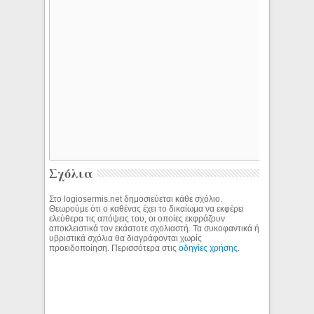
Σχόλια
Στο logiosermis.net δημοσιεύεται κάθε σχόλιο.
Θεωρούμε ότι ο καθένας έχει το δικαίωμα να εκφέρει
ελεύθερα τις απόψεις του, οι οποίες εκφράζουν
αποκλειστικά τον εκάστοτε σχολιαστή. Τα συκοφαντικά ή
υβριστικά σχόλια θα διαγράφονται χωρίς
προειδοποίηση. Περισσότερα στις
οδηγίες χρήσης
.