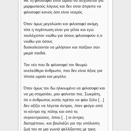
Με τη φιλοσοφία είναι ωραίο να ασχολείται για
μορφωτικούς λόγους και δεν είναι άπρεπο να
φιλοσοφεί κανείς όσο είναι νεαρός.
Όταν όμως μεγαλώσει και φιλοσοφεί ακόμη,
τότε η περίπτωση είναι για γέλια και εγώ
τουλάχιστον νιώθω για όσους φιλοσοφούν ό,τι
νιώθω για όσους
δυσκολεύονται να μιλήσουν και παίζουν σαν
μικρά παιδιά.
Τον νέο που δε φιλοσοφεί τον θεωρώ
ανελεύθερο άνθρωπο, που δεν είναι άξιος για
τίποτα ωραίο και μεγάλο.
Όταν όμως τον δω ηλικιωμένο να φιλοσοφεί και
να μη σταματάει, μου φαίνεται πια, Σωκράτη,
ότι ο άνθρωπος αυτός πρέπει να φάει ξύλο [...]
δεν αξίζει να λέγεται άντρας, όταν φεύγει από
το κέντρο της πόλης και από τις
συγκεντρώσεις, όπου [...] οι άντρες
διαπρέπουν, και βουλιάζει για την υπόλοιπη
ζωή του σε μια γωνιά ψελλίζοντας με τρεις