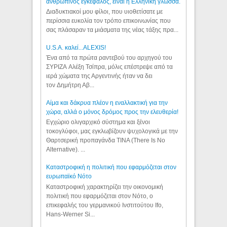
ανθρώπινος εγκέφαλος, είναι η Ελληνική γλώσσα.
Διαδυκτιακοί μου φίλοι, που υιοθετίσατε με
περίσσια ευκολία τον τρόπο επικοινωνίας που
σας πλάσαραν τα μιάσματα της νέας τάξης πρα...
U.S.A. καλεί...ALEXIS!
Ένα από τα πρώτα ραντεβού του αρχηγού του
ΣΥΡΙΖΑ Αλέξη Τσίπρα, μόλις επέστρεψε από τα
ιερά χώματα της Αργεντινής ήταν να δει
τον Δημήτρη Αβ...
Αίμα και δάκρυα πλέον η εναλλακτική για την
χώρα, αλλά ο μόνος δρόμος προς την ελευθερία!
Εγχώριο ολιγαρχικό σύστημα και ξένοι
τοκογλύφοι, μας εγκλωβίζουν ψυχολογικά με την
Θαρτσερική προπαγάνδα TINA (There Is No
Alternative). ...
Καταστροφική η πολιτική που εφαρμόζεται στον
ευρωπαϊκό Νότο
Καταστροφική χαρακτηρίζει την οικονομική
πολιτική που εφαρμόζεται στον Νότο, ο
επικεφαλής του γερμανικού Ινστιτούτου Ifo,
Hans-Werner Si...