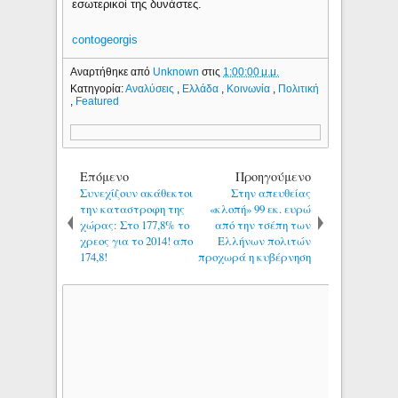
εσωτερικοί της δυνάστες.
contogeorgis
Αναρτήθηκε από
Unknown
στις
1:00:00 μ.μ.
Κατηγορία:
Αναλύσεις
,
Ελλάδα
,
Κοινωνία
,
Πολιτική
,
Featured
Επόμενο
Προηγούμενο
Συνεχίζουν ακάθεκτοι
Στην απευθείας
την καταστροφη της
«κλοπή» 99 εκ. ευρώ
χώρας: Στο 177,8% το
από την τσέπη των
χρεος για το 2014! απο
Ελλήνων πολιτών
174,8!
προχωρά η κυβέρνηση