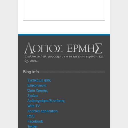
Εναλλακτική πληροφόρηση, για τα τρέχοντα γεγονότα και
όχι μόνο...
Blog info
Σχετικά με εμάς
Eπικοινωνία
Όροι Χρήσης
Σχόλια
Αρθρογράφοι/Συντάκτες
Web TV
Android application
RSS
Facebook
Twitter