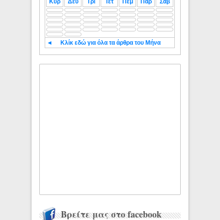
Κυρ
Δευ
Τρι
Τετ
Πεμ
Παρ
Σαβ
◄
Κλίκ εδώ για όλα τα άρθρα του Μήνα
Βρείτε μας στο facebook