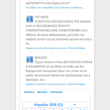
ΔΩΡΕΑΝ!!!! Αν ειναι Εφικτο Αυτο?
Ένα βιβλίο που πολεμήθηκε γιατί ξυπνούσε συνειδήσεις... - Λόγιος Ερμής | Η γνώση ξεκινάει με την αναζήτηση...
ΓΕΓΟΝΟΣ
ΚΑΤΑΓΕΤΑΙ ΑΠΟ ΕΝΑ ΧΩΡΙΟ ΤΗΣ ΜΑΝΗΣ.
ΟΛΗ Η ΠΕΛΟΠΟΝΗΣΟ ΠΡΩΤΟΥ
ΑΛΒΑΝΟΠΟΙΗΘΕΙ ΕΙΧΕ ΣΛΑΒΟΠΟΙΗΘΕΙ ούτε
πίθηκος θα έμενε καθαρόαιμος μετα απο την
εισβολή αυτών των μη ελληνικών φυλων εκεί κατω.
Οι...
Αμερικανοί ρατσιστές αναρωτιούνται αν ο Ηλίας Κασιδιάρης ανήκει στη λευκή φυλή... - Λόγιος Ερμής
ΜΑΚΔΟΣ
Έχουν απόλυτο δίκιο ΔΕΝ ΕΙΝΑΙ ΕΛΛΗΝΑΣ
Ο ΚΑΣΙΔΙΑΡΗΣ αν και θέλει να νιώθει και δεν
δέχομαι ενα πνευματικό τέκνο του χιτλερ να να
μιλάει για κατοχικό δανειο και αποζημιώσεις και ο
πρόεδρος του...
Αμερικανοί ρατσιστές αναρωτιούνται αν ο Ηλίας Κασιδιάρης ανήκει στη λευκή φυλή... - Λόγιος Ερμής
PEOPLE
RECENT
POPULAR