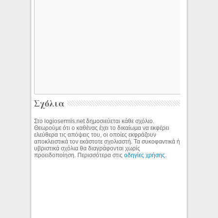
Σχόλια
Στο logiosermis.net δημοσιεύεται κάθε σχόλιο.
Θεωρούμε ότι ο καθένας έχει το δικαίωμα να εκφέρει
ελεύθερα τις απόψεις του, οι οποίες εκφράζουν
αποκλειστικά τον εκάστοτε σχολιαστή. Τα συκοφαντικά ή
υβριστικά σχόλια θα διαγράφονται χωρίς
προειδοποίηση. Περισσότερα στις
οδηγίες χρήσης
.