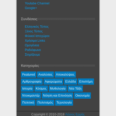
Youtube Channel
Google+
Συνδέσεις
Ελληνικός Τύπος
Ξένος Τύπος
Φιλικοί Ιστοχώροι
Χρήσιμα Links
Ομογένεια
Ραδιόφωνο
Στηρίζουμε
Κατηγορίες
Featured
Αναλύσεις
Αποκαλύψεις
Αρθρογραφία
Αφιερώματα
Ελλάδα
Επιστήμη
Ιστορία
Κόσμος
Μυθολογία
Νέα Τάξη
Ντοκιμαντέρ
Νόηση και Επινόηση
Οικονομία
Πολιτική
Πολιτισμός
Τεχνολογία
Copyright © 2010-2018
Λόγιος Ερμής