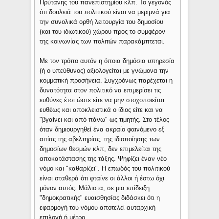
Πρύτανης του πανεπιστημίου κλπ. Το γεγονός
ότι δουλειά του πολιτικού είναι να μεριμνά για
την συνολικά ορθή λειτουργία του δημοσίου
(και του ιδιωτικού) χώρου προς το συμφέρον
της κοινωνίας των πολιτών παρακάμπτεται.
Με τον τρόπο αυτόν η όποια δημόσια υπηρεσία
(ή ο υπεύθυνος) αξιολογείται με γνώμονα την
κομματική προσήνεια. Συγχρόνως παρέχεται η
δυνατότητα στον πολιτικό να επιμερίσει τις
ευθύνες έτσι ώστε είτε να μην στοχοποιείται
ευθέως και αποκλειστικά ο ίδιος είτε και να
"βγαίνει και από πάνω" ως τιμητής. Στο τέλος
όταν δημιουργηθεί ένα ακραίο φαινόμενο εξ
αιτίας της αβελτηρίας, της ιδιοποίησης των
δημοσίων θεσμών κλπ, δεν επιμελείται της
αποκατάστασης της τάξης. Ψηφίζει έναν νέο
νόμο και "καθαρίζει". Η επωδός του πολιτικού
είναι σταθερά ότι φταίνε οι άλλοι ή έστω όχι
μόνον αυτός. Μάλιστα, σε μια επίδειξη
"δημοκρατικής" ευαισθησίας διδάσκει ότι η
εφαρμογή του νόμου αποτελεί αυταρχική
επιλογή ή μέτρο.