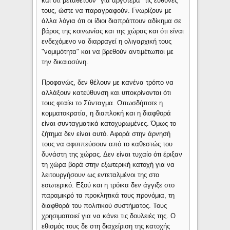
και ότι μεταθέτουν "για αργότερα" τις ευθύνες
τους, ώστε να παραγραφούν. Γνωρίζουν με
άλλα λόγια ότι οι ίδιοι διαπράττουν αδίκημα σε
βάρος της κοινωνίας και της χώρας και ότι είναι
ενδεχόμενο να διαρραγεί η ολιγαρχική τους
"νομιμότητα" και να βρεθούν αντιμέτωποι με
την δικαιοσύνη.
Προφανώς, δεν θέλουν με κανένα τρόπο να
αλλάξουν κατεύθυνση και υποκρίνονται ότι
τους φταίει το Σύνταγμα. Οπωσδήποτε η
κομματοκρατία, η διαπλοκή και η διαφθορά
είναι συνταγματικά κατοχυρωμένες. Όμως το
ζήτημα δεν είναι αυτό. Αφορά στην άρνησή
τους να αφιππεύσουν από το καθεστώς του
δυνάστη της χώρας. Δεν είναι τυχαίο ότι έριξαν
τη χώρα βορά στην εξωτερική κατοχή για να
λειτουργήσουν ως εντεταλμένοι της στο
εσωτερικό. Εξού και η τρόικα δεν άγγιξε στο
παραμικρό τα προκλητικά τους προνόμια, τη
διαφθορά του πολιτικού συστήματος. Τους
χρησιμοποιεί για να κάνει τις δουλειές της. Ο
εθισμός τους δε στη διαχείριση της κατοχής