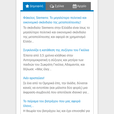
Δημοφιλή
Σχόλια
Αρχείο
Φάκελος Siemens: Το μεγαλύτερο πολιτικό και
οικονομικό σκάνδαλο της μεταπολίτευσης!
Το σκάνδαλο Siemens στην Ελλάδα είναι ίσως το
μεγαλύτερο πολιτικό και οικονομικό σκάνδαλο
της μεταπολίτευσης και αφορά σε χρηματισμό
Ελλήν...
Συγκλονίζει η κατάθεση της συζύγου του Γκιόλια
Έπειτα από 3,5 χρόνια κλήθηκε στην
Αντιτρομοκρατική η σύζυγος και μητέρα των
παιδιών του Σωκράτη Γκιόλια, Αδαμαντία, και
δήλωσε: «Μας έλεγ...
Aιέν αριστεύειν!
Σε ένα από τα Ομηρικά έπη, την Ιλιάδα, δύναται
κανείς να εντοπίσει (και μάλιστα δύο φορές) μια
έκφραση-συμβουλή που αποτέλεσε ιδανικό για...
Το πείραμα του βατράχου που μας αφορά
όλους...
Η θεωρία του βατράχου λες και έχει επινοηθεί για