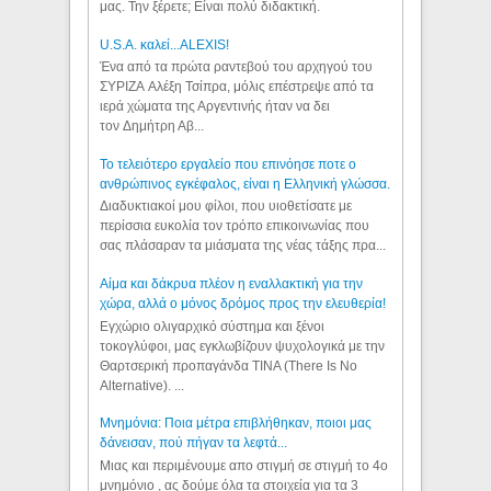
μας. Την ξέρετε; Είναι πολύ διδακτική.
U.S.A. καλεί...ALEXIS!
Ένα από τα πρώτα ραντεβού του αρχηγού του
ΣΥΡΙΖΑ Αλέξη Τσίπρα, μόλις επέστρεψε από τα
ιερά χώματα της Αργεντινής ήταν να δει
τον Δημήτρη Αβ...
Το τελειότερο εργαλείο που επινόησε ποτε ο
ανθρώπινος εγκέφαλος, είναι η Ελληνική γλώσσα.
Διαδυκτιακοί μου φίλοι, που υιοθετίσατε με
περίσσια ευκολία τον τρόπο επικοινωνίας που
σας πλάσαραν τα μιάσματα της νέας τάξης πρα...
Αίμα και δάκρυα πλέον η εναλλακτική για την
χώρα, αλλά ο μόνος δρόμος προς την ελευθερία!
Εγχώριο ολιγαρχικό σύστημα και ξένοι
τοκογλύφοι, μας εγκλωβίζουν ψυχολογικά με την
Θαρτσερική προπαγάνδα TINA (There Is No
Alternative). ...
Μνημόνια: Ποια μέτρα επιβλήθηκαν, ποιοι μας
δάνεισαν, πού πήγαν τα λεφτά...
Μιας και περιμένουμε απο στιγμή σε στιγμή το 4ο
μνημόνιο , ας δούμε όλα τα στοιχεία για τα 3