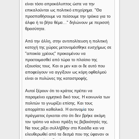
είναι τόσο απροκάλυπτος ώστε να την
επικαλούνται ως πολιτικό επιχείρημα. "Θα
προσπαθήσουμε να πείσουμε την τρόικα για το
άλφα ή το βήτα θέμα…" δηλώνουν με περισσή
θρασύτητα.
Από την άλλη, στην αντιπολίτευση η πολιτική
κατοχή της χώρας μετονομάσθηκε ευσχήμως σε
"αποικία χρέους" προκειμένου να
προετοιμασθεί από τώρα το πλαίσιο της
εξουσίας τους. Και οι μεν και οι δε αυτό που
αποφεύγουν να αγγίξουν ως κόρη οφθαλμού
είναι οι πυλώνες της καταστροφής.
Αυτοί ξέρουν ότι το κράτος πρέπει να
παραμείνει ερμητικά δικό τους. Η κοινωνία των
πολιτών το γνωρίζει επίσης. Και τους
απορρίπτει καθολικά. Η αντινομ
ί
α του
πράγματος έγκειται στο ότι δεν βρήκε ακόμη
τον τρόπο να κάνει πράξη τις βεβαιότητές της.
Να τους ρίξει συλλήβδην στο Καιάδα και να
ελευθερωθεί από τα δεσμά που της ύφαναν οι