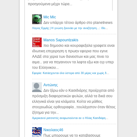
προηγούμενα μέχρι τώρα...
Mic Mic
Δεν υπάρχει τέτοιο άρθρο στο planetnews
Λόγιος Ερμής | Η γνώση ξεκινάει με την αναζήτηση...: Ιδού οι 18 που χρωστούν 11 δις ευρώ!
Manos Sapountzakis
πιο δημοσιο και κουραφεξαλα γραφετε ειναι
ιδιωτικη επιχειρηση η πρωην εφορια που εγινε
ΑΑΔΕ στα χερια των δανειστων και μας πινει το
αιμα... για να πηγαινουν τα λεφτα εξω και οχι υπερ
του Ελληνικου...
Εφορία: Κατάσχονται όλα ύστερα από 30 μέρες και χωρίς δικαστικές αποφάσεις - Λόγιος Ερμής
Αντώνης
Δεν ξέρω εάν ο Κασιδιάρης προέρχεται από
πρόσμιξη διαφορετικών φυλών, αλλά τα δικά σου
ελληνικά είναι για κλάματα. Κοίτα να μάθεις
στοιχειωδώς ορθογραφία...τουλάχιστον όταν θέτεις
ζήτημα για την...
Αμερικανοί ρατσιστές αναρωτιούνται αν ο Ηλίας Κασιδιάρης ανήκει στη λευκή φυλή... - Λόγιος Ερμής
Νικολαος46
Πως μπορουμε να το κατεβασουμε