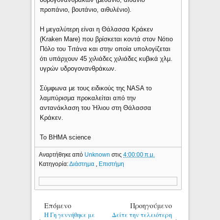
προπάνιο, βουτάνιο, αιθυλένιο).
Η μεγαλύτερη είναι η Θάλασσα Κράκεν
(Kraken Mare) που βρίσκεται κοντά στον Νότιο
Πόλο του Τιτάνα και στην οποία υπολογίζεται
ότι υπάρχουν 45 χιλιάδες χιλιάδες κυβικά χλμ.
υγρών υδρογονανθράκων.
Σύμφωνα με τους ειδικούς της NASA το
λαμπύρισμα προκαλείται από την
αντανάκλαση του Ήλιου στη Θάλασσα
Κράκεν.
Το ΒΗΜΑ science
Αναρτήθηκε από
Unknown
στις
4:00:00 π.μ.
Κατηγορία:
Διάστημα
,
Επιστήμη
Επόμενο
Προηγούμενο
Η Γη γεννήθηκε με
Δείτε την τελειότερη