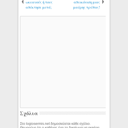
ωκεανούς ή τους
απεικόνιση μιας
απέκτησε μετά;
μαύρης τρύπας!
Σχόλια
Στο logiosermis.net δημοσιεύεται κάθε σχόλιο.
Θεωρούμε ότι ο καθένας έχει το δικαίωμα να εκφέρει