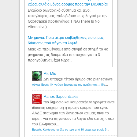
χώρα, αλλά ο μόνος δρόμος προς την ελευθερία!
Εγχώριο ολιγαρχικό σύστημα και ξένοι
τοκογλύφοι, μας εγκλωβίζουν ψυχολογικά με την
Θαρτσερική προπαγάνδα TINA (There Is No
Alternative). ...
Μνημόνια: Ποια μέτρα επιβλήθηκαν, ποιοι μας
δάνεισαν, πού πήγαν τα λεφτά...
Μιας και περιμένουμε απο στιγμή σε στιγμή το 4ο
μνημόνιο , ας δούμε όλα τα στοιχεία για τα 3
προηγούμενα μέχρι τώρα...
Mic Mic
Δεν υπάρχει τέτοιο άρθρο στο planetnews
Λόγιος Ερμής | Η γνώση ξεκινάει με την αναζήτηση...: Ιδού οι 18 που χρωστούν 11 δις ευρώ!
Manos Sapountzakis
πιο δημοσιο και κουραφεξαλα γραφετε ειναι
ιδιωτικη επιχειρηση η πρωην εφορια που εγινε
ΑΑΔΕ στα χερια των δανειστων και μας πινει το
αιμα... για να πηγαινουν τα λεφτα εξω και οχι υπερ
του Ελληνικου...
Εφορία: Κατάσχονται όλα ύστερα από 30 μέρες και χωρίς δικαστικές αποφάσεις - Λόγιος Ερμής