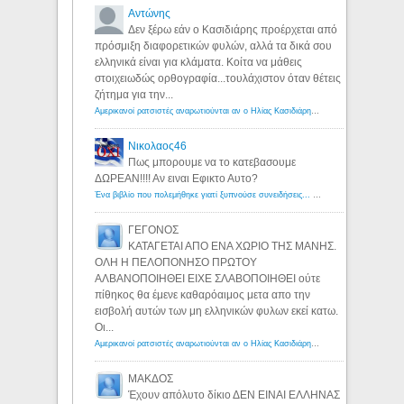
Αντώνης
Δεν ξέρω εάν ο Κασιδιάρης προέρχεται από
πρόσμιξη διαφορετικών φυλών, αλλά τα δικά σου
ελληνικά είναι για κλάματα. Κοίτα να μάθεις
στοιχειωδώς ορθογραφία...τουλάχιστον όταν θέτεις
ζήτημα για την...
Αμερικανοί ρατσιστές αναρωτιούνται αν ο Ηλίας Κασιδιάρης ανήκει στη λευκή φυλή... - Λόγιος Ερμής
Νικολαος46
Πως μπορουμε να το κατεβασουμε
ΔΩΡΕΑΝ!!!! Αν ειναι Εφικτο Αυτο?
Ένα βιβλίο που πολεμήθηκε γιατί ξυπνούσε συνειδήσεις... - Λόγιος Ερμής | Η γνώση ξεκινάει με την αναζήτηση...
ΓΕΓΟΝΟΣ
ΚΑΤΑΓΕΤΑΙ ΑΠΟ ΕΝΑ ΧΩΡΙΟ ΤΗΣ ΜΑΝΗΣ.
ΟΛΗ Η ΠΕΛΟΠΟΝΗΣΟ ΠΡΩΤΟΥ
ΑΛΒΑΝΟΠΟΙΗΘΕΙ ΕΙΧΕ ΣΛΑΒΟΠΟΙΗΘΕΙ ούτε
πίθηκος θα έμενε καθαρόαιμος μετα απο την
εισβολή αυτών των μη ελληνικών φυλων εκεί κατω.
Οι...
Αμερικανοί ρατσιστές αναρωτιούνται αν ο Ηλίας Κασιδιάρης ανήκει στη λευκή φυλή... - Λόγιος Ερμής
ΜΑΚΔΟΣ
Έχουν απόλυτο δίκιο ΔΕΝ ΕΙΝΑΙ ΕΛΛΗΝΑΣ