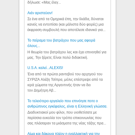
δήλωσε: «Μας έλεγ...
Aιέν αριστεύειν!
Σε ένα από τα Ομηρικά έπη, την Ιλιάδα, δύναται
κανείς να εντοπίσει (και μάλιστα δύο φορές) μια
έκφραση-συμβουλή που αποτέλεσε ιδανικό για...
Το πείραμα του βατράχου που μας αφορά
όλους...
Η θεωρία του βατράχου λες και έχει επινοηθεί για
μας. Την ξέρετε; Είναι πολύ διδακτική.
U.S.A. καλεί...ALEXIS!
Ένα από τα πρώτα ραντεβού του αρχηγού του
ΣΥΡΙΖΑ Αλέξη Τσίπρα, μόλις επέστρεψε από τα
ιερά χώματα της Αργεντινής ήταν να δει
τον Δημήτρη Αβ...
Το τελειότερο εργαλείο που επινόησε ποτε ο
ανθρώπινος εγκέφαλος, είναι η Ελληνική γλώσσα.
Διαδυκτιακοί μου φίλοι, που υιοθετίσατε με
περίσσια ευκολία τον τρόπο επικοινωνίας που
σας πλάσαραν τα μιάσματα της νέας τάξης πρα...
Αίμα και δάκρυα πλέον η εναλλακτική για την