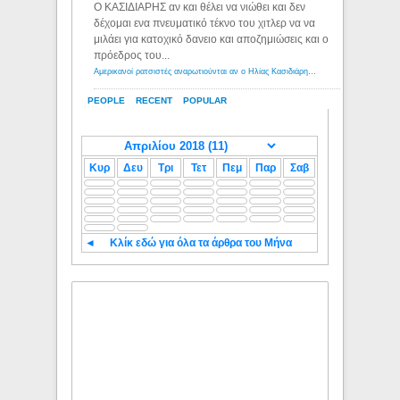
Ο ΚΑΣΙΔΙΑΡΗΣ αν και θέλει να νιώθει και δεν
δέχομαι ενα πνευματικό τέκνο του χιτλερ να να
μιλάει για κατοχικό δανειο και αποζημιώσεις και ο
πρόεδρος του...
Αμερικανοί ρατσιστές αναρωτιούνται αν ο Ηλίας Κασιδιάρης ανήκει στη λευκή φυλή... - Λόγιος Ερμής
PEOPLE
RECENT
POPULAR
Κυρ
Δευ
Τρι
Τετ
Πεμ
Παρ
Σαβ
◄
Κλίκ εδώ για όλα τα άρθρα του Μήνα