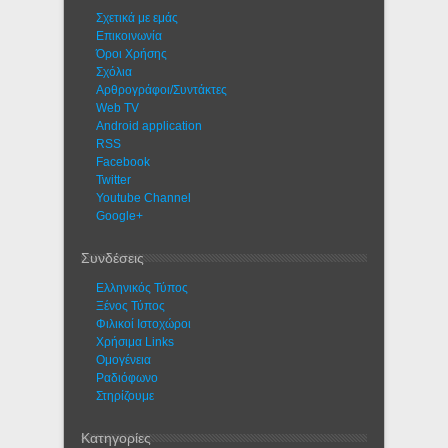
Σχετικά με εμάς
Eπικοινωνία
Όροι Χρήσης
Σχόλια
Αρθρογράφοι/Συντάκτες
Web TV
Android application
RSS
Facebook
Twitter
Youtube Channel
Google+
Συνδέσεις
Ελληνικός Τύπος
Ξένος Τύπος
Φιλικοί Ιστοχώροι
Χρήσιμα Links
Ομογένεια
Ραδιόφωνο
Στηρίζουμε
Κατηγορίες