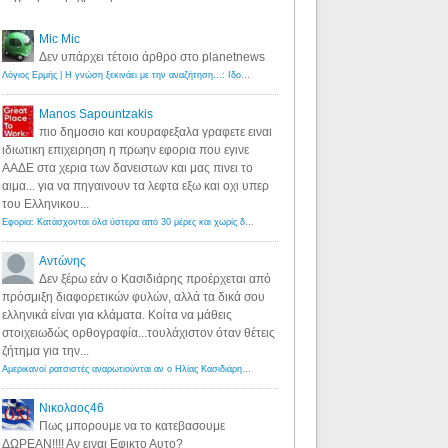
Mic Mic
Δεν υπάρχει τέτοιο άρθρο στο planetnews
Λόγιος Ερμής | Η γνώση ξεκινάει με την αναζήτηση...: Ιδού οι 18 που χρωστούν 11 δις ευρώ!
·
6 years ago
Manos Sapountzakis
πιο δημοσιο και κουραφεξαλα γραφετε ειναι
ιδιωτικη επιχειρηση η πρωην εφορια που εγινε
ΑΑΔΕ στα χερια των δανειστων και μας πινει το
αιμα... για να πηγαινουν τα λεφτα εξω και οχι υπερ
του Ελληνικου...
Εφορία: Κατάσχονται όλα ύστερα από 30 μέρες και χωρίς δικαστικές αποφάσεις - Λόγιος Ερμής
·
6 years ag
Αντώνης
Δεν ξέρω εάν ο Κασιδιάρης προέρχεται από
πρόσμιξη διαφορετικών φυλών, αλλά τα δικά σου
ελληνικά είναι για κλάματα. Κοίτα να μάθεις
στοιχειωδώς ορθογραφία...τουλάχιστον όταν θέτεις
ζήτημα για την...
Αμερικανοί ρατσιστές αναρωτιούνται αν ο Ηλίας Κασιδιάρης ανήκει στη λευκή φυλή... - Λόγιος Ερμής
·
7 yea
Νικολαος46
Πως μπορουμε να το κατεβασουμε
ΔΩΡΕΑΝ!!!! Αν ειναι Εφικτο Αυτο?