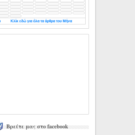
◄
Κλίκ εδώ για όλα τα άρθρα του Μήνα
Βρείτε μας στο facebook