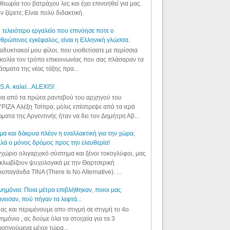
θεωρία του βατράχου λες και έχει επινοηθεί για μας.
ν ξέρετε; Είναι πολύ διδακτική.
 τελειότερο εργαλείο που επινόησε ποτε ο
θρώπινος εγκέφαλος, είναι η Ελληνική γλώσσα.
αδυκτιακοί μου φίλοι, που υιοθετίσατε με περίσσια
κολία τον τρόπο επικοινωνίας που σας πλάσαραν τα
άσματα της νέας τάξης πρα...
S.A. καλεί...ALEXIS!
α από τα πρώτα ραντεβού του αρχηγού του
ΡΙΖΑ Αλέξη Τσίπρα, μόλις επέστρεψε από τα ιερά
ματα της Αργεντινής ήταν να δει τον Δημήτρη Αβ...
μα και δάκρυα πλέον η εναλλακτική για την χώρα,
λά ο μόνος δρόμος προς την ελευθερία!
χώριο ολιγαρχικό σύστημα και ξένοι τοκογλύφοι, μας
κλωβίζουν ψυχολογικά με την Θαρτσερική
οπαγάνδα TINA (There Is No Alternative). ...
ημόνια: Ποια μέτρα επιβλήθηκαν, ποιοι μας
νεισαν, πού πήγαν τα λεφτά...
ας και περιμένουμε απο στιγμή σε στιγμή το 4ο
ημόνιο , ας δούμε όλα τα στοιχεία για τα 3
οηγούμενα μέχρι τώρα...