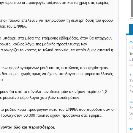
ν ώρα που οι προσφυγές αυξάνονται και τα χρέη στις εφορίες
κής» πολλοί επέλεξαν να πληρώσουν τη δεύτερη δόση του φόρου
σεις του ΕΝΦΙΑ.
θα υπάρχει στα μέσα της επόμενης εβδομάδας, όταν θα υπάρχουν
Φά
ληρωμές, καθώς λόγω της μαζικής προσέλευσης των
οι
 γνωρίζει το κράτος τα τελικά στοιχεία, τα οποία όμως απαιτεί η
Το
με
με
ο των φορολογουμένων μετά και τις εκπτώσεις που ψηφίστηκαν
5 δισ. ευρώ, χωρίς όμως να έχουν υπολογιστεί οι φοροαπαλλαγές
Συ
τα.
Έπ
η 
μούν ότι από το σύνολο των ιδιοκτητών ακινήτων περίπου 1,2
Γκ
ίτε μειωμένο φόρο λόγω χαμηλών εισοδημάτων.
Aι
Σε
αι το μαζικό κύμα προσφυγών κατά του ΕΝΦΙΑ που πυροδότησαν οι
να
Τουλάχιστον 50.000 πολίτες έχουν προσφύγει στις εφορίες.
συ
ίνονται όλο και περισσότεροι.
Το