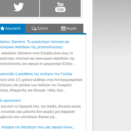
Δημοφιλή
Σχόλια
Αρχείο
κελος Siemens: Το μεγαλύτερο πολιτικό και
κονομικό σκάνδαλο της μεταπολίτευσης!
 σκάνδαλο Siemens στην Ελλάδα είναι ίσως το
γαλύτερο πολιτικό και οικονομικό σκάνδαλο της
ταπολίτευσης και αφορά σε χρηματισμό Ελλήν...
γκλονίζει η κατάθεση της συζύγου του Γκιόλια
ειτα από 3,5 χρόνια κλήθηκε στην Αντιτρομοκρατική
σύζυγος και μητέρα των παιδιών του Σωκράτη
ιόλια, Αδαμαντία, και δήλωσε: «Μας έλεγ...
έν αριστεύειν!
 ένα από τα Ομηρικά έπη, την Ιλιάδα, δύναται κανείς
 εντοπίσει (και μάλιστα δύο φορές) μια έκφραση-
μβουλή που αποτέλεσε ιδανικό για...
 πείραμα του βατράχου που μας αφορά όλους...