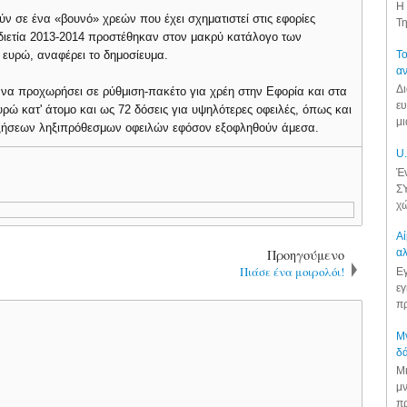
Η 
ν σε ένα «βουνό» χρεών που έχει σχηματιστεί στις εφορίες
Τη
διετία 2013-2014 προστέθηκαν στον μακρύ κατάλογο των
σ. ευρώ, αναφέρει το δημοσίευμα.
Το
αν
Δι
 να προχωρήσει σε ρύθμιση-πακέτο για χρέη στην Εφορία και στα
ευ
ευρώ κατ' άτομο και ως 72 δόσεις για υψηλότερες οφειλές, όπως και
μι
υξήσεων ληξιπρόθεσμων οφειλών εφόσον εξοφληθούν άμεσα.
U.
Έν
ΣΥ
χώ
Αί
Προηγούμενο
αλ
Πιάσε ένα μοιρολόι!
Εγ
εγ
πρ
Μν
δά
Μι
μν
πρ