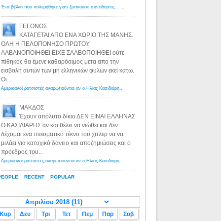
Ένα βιβλίο που πολεμήθηκε γιατί ξυπνούσε συνειδήσεις... - Λόγιος Ερμής | Η γνώση ξεκινάει με την αναζήτηση...
ΓΕΓΟΝΟΣ
ΚΑΤΑΓΕΤΑΙ ΑΠΟ ΕΝΑ ΧΩΡΙΟ ΤΗΣ ΜΑΝΗΣ.
ΟΛΗ Η ΠΕΛΟΠΟΝΗΣΟ ΠΡΩΤΟΥ
ΑΛΒΑΝΟΠΟΙΗΘΕΙ ΕΙΧΕ ΣΛΑΒΟΠΟΙΗΘΕΙ ούτε
πίθηκος θα έμενε καθαρόαιμος μετα απο την
εισβολή αυτών των μη ελληνικών φυλων εκεί κατω.
Οι...
Αμερικανοί ρατσιστές αναρωτιούνται αν ο Ηλίας Κασιδιάρης ανήκει στη λευκή φυλή... - Λόγιος Ερμής
·
8 yea
ΜΑΚΔΟΣ
Έχουν απόλυτο δίκιο ΔΕΝ ΕΙΝΑΙ ΕΛΛΗΝΑΣ
Ο ΚΑΣΙΔΙΑΡΗΣ αν και θέλει να νιώθει και δεν
δέχομαι ενα πνευματικό τέκνο του χιτλερ να να
μιλάει για κατοχικό δανειο και αποζημιώσεις και ο
πρόεδρος του...
Αμερικανοί ρατσιστές αναρωτιούνται αν ο Ηλίας Κασιδιάρης ανήκει στη λευκή φυλή... - Λόγιος Ερμής
·
8 yea
PEOPLE
RECENT
POPULAR
Κυρ
Δευ
Τρι
Τετ
Πεμ
Παρ
Σαβ