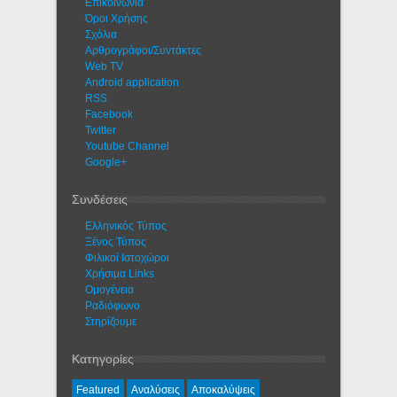
Eπικοινωνία
Όροι Χρήσης
Σχόλια
Αρθρογράφοι/Συντάκτες
Web TV
Android application
RSS
Facebook
Twitter
Youtube Channel
Google+
Συνδέσεις
Ελληνικός Τύπος
Ξένος Τύπος
Φιλικοί Ιστοχώροι
Χρήσιμα Links
Ομογένεια
Ραδιόφωνο
Στηρίζουμε
Κατηγορίες
Featured
Αναλύσεις
Αποκαλύψεις