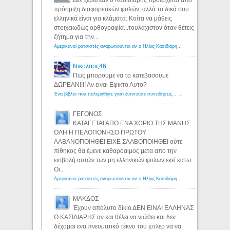
πρόσμιξη διαφορετικών φυλών, αλλά τα δικά σου
ελληνικά είναι για κλάματα. Κοίτα να μάθεις
στοιχειωδώς ορθογραφία...τουλάχιστον όταν θέτεις
ζήτημα για την...
Αμερικανοί ρατσιστές αναρωτιούνται αν ο Ηλίας Κασιδιάρης ανήκει στη λευκή φυλή... - Λόγιος Ερμής
Νικολαος46
Πως μπορουμε να το κατεβασουμε
ΔΩΡΕΑΝ!!!! Αν ειναι Εφικτο Αυτο?
Ένα βιβλίο που πολεμήθηκε γιατί ξυπνούσε συνειδήσεις... - Λόγιος Ερμής | Η γνώση ξεκινάει με την αναζήτηση...
ΓΕΓΟΝΟΣ
ΚΑΤΑΓΕΤΑΙ ΑΠΟ ΕΝΑ ΧΩΡΙΟ ΤΗΣ ΜΑΝΗΣ.
ΟΛΗ Η ΠΕΛΟΠΟΝΗΣΟ ΠΡΩΤΟΥ
ΑΛΒΑΝΟΠΟΙΗΘΕΙ ΕΙΧΕ ΣΛΑΒΟΠΟΙΗΘΕΙ ούτε
πίθηκος θα έμενε καθαρόαιμος μετα απο την
εισβολή αυτών των μη ελληνικών φυλων εκεί κατω.
Οι...
Αμερικανοί ρατσιστές αναρωτιούνται αν ο Ηλίας Κασιδιάρης ανήκει στη λευκή φυλή... - Λόγιος Ερμής
ΜΑΚΔΟΣ
Έχουν απόλυτο δίκιο ΔΕΝ ΕΙΝΑΙ ΕΛΛΗΝΑΣ
Ο ΚΑΣΙΔΙΑΡΗΣ αν και θέλει να νιώθει και δεν
δέχομαι ενα πνευματικό τέκνο του χιτλερ να να