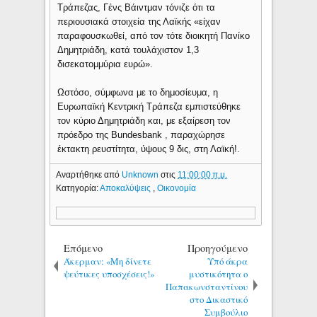
Τράπεζας, Γένς Βάιντμαν τόνιζε ότι τα
περιουσιακά στοιχεία της Λαϊκής «είχαν
παραφουσκωθεί, από τον τότε διοικητή Πανίκο
Δημητριάδη, κατά τουλάχιστον 1,3
δισεκατομμύρια ευρώ».
Ωστόσο, σύμφωνα με το δημοσίευμα, η
Ευρωπαϊκή Κεντρική Τράπεζα εμπιστεύθηκε
τον κύριο Δημητριάδη και, με εξαίρεση τον
πρόεδρο της Bundesbank , παραχώρησε
έκτακτη ρευστίτητα, ύψους 9 δις, στη Λαϊκή!.
Αναρτήθηκε από
Unknown
στις
11:00:00 π.μ.
Κατηγορία:
Αποκαλύψεις
,
Οικονομία
Επόμενο
Προηγούμενο
Άκερμαν: «Μη δίνετε
Υπό άκρα
ψεύτικες υποσχέσεις!»
μυστικότητα ο
Παπακωνσταντίνου
στο Δικαστικό
Συμβούλιο