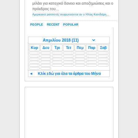
μιλάει για κατοχικό δανειο και αποζημιώσεις και ο
πρόεδρος του...
Αμερικανοί ρατσιστές αναρωτιούνται αν ο Ηλίας Κασιδιάρης ανήκει στη λευκή φυλή... - Λόγιος Ερμής
PEOPLE
RECENT
POPULAR
Κυρ
Δευ
Τρι
Τετ
Πεμ
Παρ
Σαβ
◄
Κλίκ εδώ για όλα τα άρθρα του Μήνα