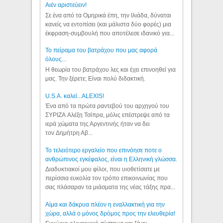
Aιέν αριστεύειν!
Σε ένα από τα Ομηρικά έπη, την Ιλιάδα, δύναται
κανείς να εντοπίσει (και μάλιστα δύο φορές) μια
έκφραση-συμβουλή που αποτέλεσε ιδανικό για...
Το πείραμα του βατράχου που μας αφορά
όλους...
Η θεωρία του βατράχου λες και έχει επινοηθεί για
μας. Την ξέρετε; Είναι πολύ διδακτική.
U.S.A. καλεί...ALEXIS!
Ένα από τα πρώτα ραντεβού του αρχηγού του
ΣΥΡΙΖΑ Αλέξη Τσίπρα, μόλις επέστρεψε από τα
ιερά χώματα της Αργεντινής ήταν να δει
τον Δημήτρη Αβ...
Το τελειότερο εργαλείο που επινόησε ποτε ο
ανθρώπινος εγκέφαλος, είναι η Ελληνική γλώσσα.
Διαδυκτιακοί μου φίλοι, που υιοθετίσατε με
περίσσια ευκολία τον τρόπο επικοινωνίας που
σας πλάσαραν τα μιάσματα της νέας τάξης πρα...
Αίμα και δάκρυα πλέον η εναλλακτική για την
χώρα, αλλά ο μόνος δρόμος προς την ελευθερία!