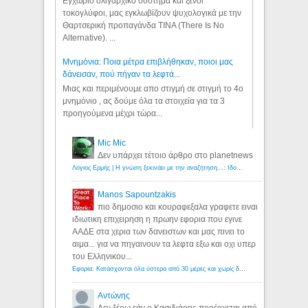
Εγχώριο ολιγαρχικό σύστημα και ξένοι
τοκογλύφοι, μας εγκλωβίζουν ψυχολογικά με την
Θαρτσερική προπαγάνδα TINA (There Is No
Alternative). ...
Μνημόνια: Ποια μέτρα επιβλήθηκαν, ποιοι μας
δάνεισαν, πού πήγαν τα λεφτά...
Μιας και περιμένουμε απο στιγμή σε στιγμή το 4ο
μνημόνιο , ας δούμε όλα τα στοιχεία για τα 3
προηγούμενα μέχρι τώρα...
Mic Mic
Δεν υπάρχει τέτοιο άρθρο στο planetnews
Λόγιος Ερμής | Η γνώση ξεκινάει με την αναζήτηση...: Ιδού οι 18 που χρωστούν 11 δις ευρώ!
Manos Sapountzakis
πιο δημοσιο και κουραφεξαλα γραφετε ειναι
ιδιωτικη επιχειρηση η πρωην εφορια που εγινε
ΑΑΔΕ στα χερια των δανειστων και μας πινει το
αιμα... για να πηγαινουν τα λεφτα εξω και οχι υπερ
του Ελληνικου...
Εφορία: Κατάσχονται όλα ύστερα από 30 μέρες και χωρίς δικαστικές αποφάσεις - Λόγιος Ερμής
Αντώνης
Δεν ξέρω εάν ο Κασιδιάρης προέρχεται από