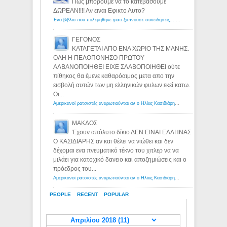
Πως μπορουμε να το κατεβασουμε
ΔΩΡΕΑΝ!!!! Αν ειναι Εφικτο Αυτο?
Ένα βιβλίο που πολεμήθηκε γιατί ξυπνούσε συνειδήσεις... - Λόγιος Ερμής | Η γνώση ξεκινάει με την αναζήτηση...
ΓΕΓΟΝΟΣ
ΚΑΤΑΓΕΤΑΙ ΑΠΟ ΕΝΑ ΧΩΡΙΟ ΤΗΣ ΜΑΝΗΣ.
ΟΛΗ Η ΠΕΛΟΠΟΝΗΣΟ ΠΡΩΤΟΥ
ΑΛΒΑΝΟΠΟΙΗΘΕΙ ΕΙΧΕ ΣΛΑΒΟΠΟΙΗΘΕΙ ούτε
πίθηκος θα έμενε καθαρόαιμος μετα απο την
εισβολή αυτών των μη ελληνικών φυλων εκεί κατω.
Οι...
Αμερικανοί ρατσιστές αναρωτιούνται αν ο Ηλίας Κασιδιάρης ανήκει στη λευκή φυλή... - Λόγιος Ερμής
ΜΑΚΔΟΣ
Έχουν απόλυτο δίκιο ΔΕΝ ΕΙΝΑΙ ΕΛΛΗΝΑΣ
Ο ΚΑΣΙΔΙΑΡΗΣ αν και θέλει να νιώθει και δεν
δέχομαι ενα πνευματικό τέκνο του χιτλερ να να
μιλάει για κατοχικό δανειο και αποζημιώσεις και ο
πρόεδρος του...
Αμερικανοί ρατσιστές αναρωτιούνται αν ο Ηλίας Κασιδιάρης ανήκει στη λευκή φυλή... - Λόγιος Ερμής
PEOPLE
RECENT
POPULAR