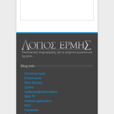
Εναλλακτική πληροφόρηση, για τα τρέχοντα γεγονότα και
όχι μόνο...
Blog info
Σχετικά με εμάς
Eπικοινωνία
Όροι Χρήσης
Σχόλια
Αρθρογράφοι/Συντάκτες
Web TV
Android application
RSS
Facebook