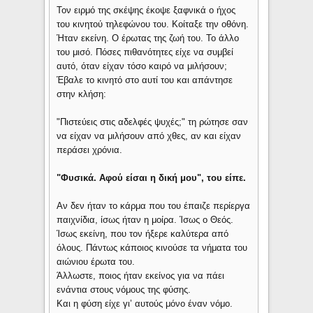
Τον ειρμό της σκέψης έκοψε ξαφνικά ο ήχος
του κινητού τηλεφώνου του. Κοίταξε την οθόνη.
Ήταν εκείνη. Ο έρωτας της ζωή του. Το άλλο
του μισό. Πόσες πιθανότητες είχε να συμβεί
αυτό, όταν είχαν τόσο καιρό να μιλήσουν;
Έβαλε το κινητό στο αυτί του και απάντησε
στην κλήση:
"Πιστεύεις στις αδελφές ψυχές;" τη ρώτησε σαν
να είχαν να μιλήσουν από χθες, αν και είχαν
περάσει χρόνια.
"Φυσικά. Αφού είσαι η δική μου", του είπε.
Αν δεν ήταν το κάρμα που του έπαιζε περίεργα
παιχνίδια, ίσως ήταν η μοίρα. Ίσως ο Θεός.
Ίσως εκείνη, που τον ήξερε καλύτερα από
όλους. Πάντως κάποιος κινούσε τα νήματα του
αιώνιου έρωτα του.
Άλλωστε, ποιος ήταν εκείνος για να πάει
ενάντια στους νόμους της φύσης.
Και η φύση είχε γι’ αυτούς μόνο έναν νόμο.