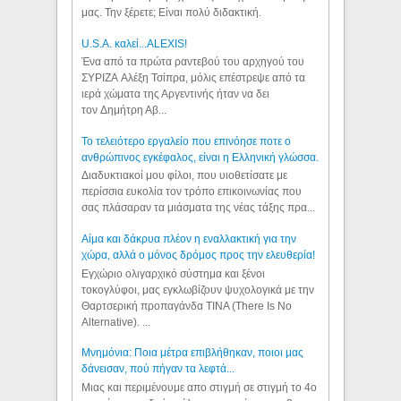
μας. Την ξέρετε; Είναι πολύ διδακτική.
U.S.A. καλεί...ALEXIS!
Ένα από τα πρώτα ραντεβού του αρχηγού του
ΣΥΡΙΖΑ Αλέξη Τσίπρα, μόλις επέστρεψε από τα
ιερά χώματα της Αργεντινής ήταν να δει
τον Δημήτρη Αβ...
Το τελειότερο εργαλείο που επινόησε ποτε ο
ανθρώπινος εγκέφαλος, είναι η Ελληνική γλώσσα.
Διαδυκτιακοί μου φίλοι, που υιοθετίσατε με
περίσσια ευκολία τον τρόπο επικοινωνίας που
σας πλάσαραν τα μιάσματα της νέας τάξης πρα...
Αίμα και δάκρυα πλέον η εναλλακτική για την
χώρα, αλλά ο μόνος δρόμος προς την ελευθερία!
Εγχώριο ολιγαρχικό σύστημα και ξένοι
τοκογλύφοι, μας εγκλωβίζουν ψυχολογικά με την
Θαρτσερική προπαγάνδα TINA (There Is No
Alternative). ...
Μνημόνια: Ποια μέτρα επιβλήθηκαν, ποιοι μας
δάνεισαν, πού πήγαν τα λεφτά...
Μιας και περιμένουμε απο στιγμή σε στιγμή το 4ο