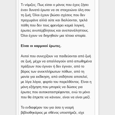
Τι νόμιζες; Πως είσαι ο μόνος που έχεις ζήσει
έναν δυνατό έρωτα να σε στοιχειώνει όλη σου
τη ζωή; Όλοι έχουν βιώσει σχέσεις που δεν
προχωράνε αλλά ούτε και διαλύονται, τρελά
πάθη που δεν τους φρενάρει καμιά λογική,
έρωτες ανυπέρβλητους και ανεπανάληπτους.
Όλοι έχουν να διηγηθούν μια τέτοια ιστορία.
Είναι οι καρμικοί έρωτες.
Αυτοί που συνεχίζουν να παιδεύονται από ζωή
σε ζωή, μέχρι να απαλλαγούν από απωθημένα
πράξεων που έγιναν ή δεν έγιναν, από το
βάρος των ανεκπλήρωτων πόθων, από τη
μανία για εκδίκηση, από οτιδήποτε αποτελεί,
με λίγα λόγια, φορτίο του παρελθόντος. Είναι η
μόνη εξήγηση που μπορείς να δώσεις για
έρωτες που αυτοκαταστρέφονται, ενώ το μόνο
που θα έπρεπε να κάνουν, είναι να είναι μαζί.
Το ενδιαφέρον του για όσα η νεαρή
βιβλιοθηκάριος με σθένος υποστήριζε, είχε