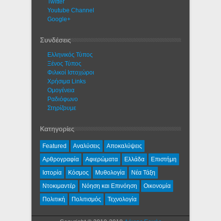
Twitter
Youtube Channel
Google+
Συνδέσεις
Ελληνικός Τύπος
Ξένος Τύπος
Φιλικοί Ιστοχώροι
Χρήσιμα Links
Ομογένεια
Ραδιόφωνο
Στηρίζουμε
Κατηγορίες
Featured
Αναλύσεις
Αποκαλύψεις
Αρθρογραφία
Αφιερώματα
Ελλάδα
Επιστήμη
Ιστορία
Κόσμος
Μυθολογία
Νέα Τάξη
Ντοκιμαντέρ
Νόηση και Επινόηση
Οικονομία
Πολιτική
Πολιτισμός
Τεχνολογία