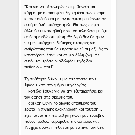
"Και για να ολοκληρώσω την θεωρία του
κάρμα, με ανακουφίζει λίγο η ιδέα πως ακόμη
κι αν παιδεύομαι με τον καρμικό μου έρωτα σε
αυτή τη ζωή, υπάρχει η ελπίδα πως σε μια
άλλη θα συναντηθούμε για να τελειώσουμε ό,τι
αφήσαμε εδώ στη μέση. Θλιβερό δεν θα ήταν
να μην υπάρχουν δεύτερες ευκαιρίες για
ανθρώπους που θα έπρεπε να είναι μαζί; Ας τα
καταφέρουν έστω και σε μια άλλη ζωή. Με
αυτόν τον τρόπο οι αδελφές ψυχές δεν
πεθαίνουν ποτέ".
Τη συζήτηση διέκοψε μια πελάτισσα που
έψαχνε κάτι στο τμήμα ψυχολογίας.
Η κοπέλα έφυγε για να την εξυπηρετήσει και
τον άφησε στις σκέψεις του.
Η αδελφή ψυχή, το αιώνιο ζητούμενο του
έρωτα, η πλήρης ολοκλήρωση και ταύτιση…
είχε πάντα την πεποίθηση πως ήταν ευσεβής
πόθος, μύθος, παραμύθια της αστρολογίας.
Υπήρχε άραγε η πιθανότητα να είναι αλήθεια;