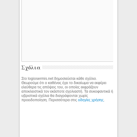
Σχόλια
Στο logiosermis.net δημοσιεύεται κάθε σχόλιο.
Θεωρούμε ότι ο καθένας έχει το δικαίωμα να εκφέρει
ελεύθερα τις απόψεις του, οι οποίες εκφράζουν
αποκλειστικά τον εκάστοτε σχολιαστή. Τα συκοφαντικά ή
υβριστικά σχόλια θα διαγράφονται χωρίς
προειδοποίηση. Περισσότερα στις
οδηγίες χρήσης
.