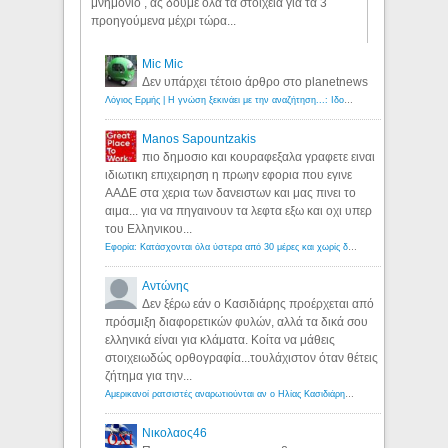
μνημόνιο , ας δούμε όλα τα στοιχεία για τα 3
προηγούμενα μέχρι τώρα...
Mic Mic
Δεν υπάρχει τέτοιο άρθρο στο planetnews
Λόγιος Ερμής | Η γνώση ξεκινάει με την αναζήτηση...: Ιδού οι 18 που χρωστούν 11 δις ευρώ!
Manos Sapountzakis
πιο δημοσιο και κουραφεξαλα γραφετε ειναι
ιδιωτικη επιχειρηση η πρωην εφορια που εγινε
ΑΑΔΕ στα χερια των δανειστων και μας πινει το
αιμα... για να πηγαινουν τα λεφτα εξω και οχι υπερ
του Ελληνικου...
Εφορία: Κατάσχονται όλα ύστερα από 30 μέρες και χωρίς δικαστικές αποφάσεις - Λόγιος Ερμής
Αντώνης
Δεν ξέρω εάν ο Κασιδιάρης προέρχεται από
πρόσμιξη διαφορετικών φυλών, αλλά τα δικά σου
ελληνικά είναι για κλάματα. Κοίτα να μάθεις
στοιχειωδώς ορθογραφία...τουλάχιστον όταν θέτεις
ζήτημα για την...
Αμερικανοί ρατσιστές αναρωτιούνται αν ο Ηλίας Κασιδιάρης ανήκει στη λευκή φυλή... - Λόγιος Ερμής
Νικολαος46