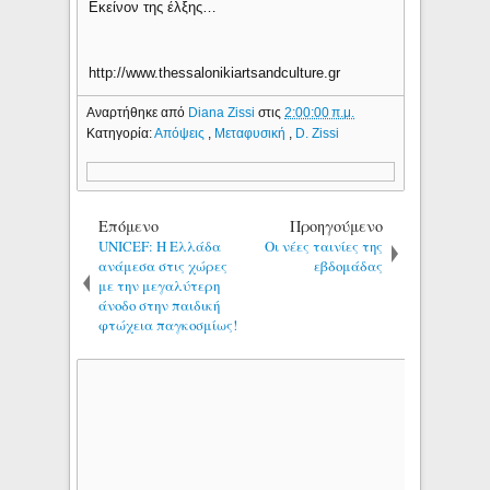
Εκείνον της έλξης…
http://www.thessalonikiartsandculture.gr
Αναρτήθηκε από
Diana Zissi
στις
2:00:00 π.μ.
Κατηγορία:
Απόψεις
,
Μεταφυσική
,
D. Zissi
Επόμενο
Προηγούμενο
UNICEF: Η Ελλάδα
Οι νέες ταινίες της
ανάμεσα στις χώρες
εβδομάδας
με την μεγαλύτερη
άνοδο στην παιδική
φτώχεια παγκοσμίως!