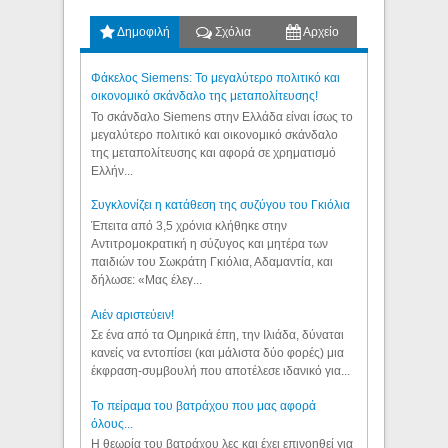
Δημοφιλή
Σχόλια
Αρχείο
Φάκελος Siemens: Το μεγαλύτερο πολιτικό και
οικονομικό σκάνδαλο της μεταπολίτευσης!
Το σκάνδαλο Siemens στην Ελλάδα είναι ίσως το
μεγαλύτερο πολιτικό και οικονομικό σκάνδαλο
της μεταπολίτευσης και αφορά σε χρηματισμό
Ελλήν...
Συγκλονίζει η κατάθεση της συζύγου του Γκιόλια
Έπειτα από 3,5 χρόνια κλήθηκε στην
Αντιτρομοκρατική η σύζυγος και μητέρα των
παιδιών του Σωκράτη Γκιόλια, Αδαμαντία, και
δήλωσε: «Μας έλεγ...
Aιέν αριστεύειν!
Σε ένα από τα Ομηρικά έπη, την Ιλιάδα, δύναται
κανείς να εντοπίσει (και μάλιστα δύο φορές) μια
έκφραση-συμβουλή που αποτέλεσε ιδανικό για...
Το πείραμα του βατράχου που μας αφορά
όλους...
Η θεωρία του βατράχου λες και έχει επινοηθεί για