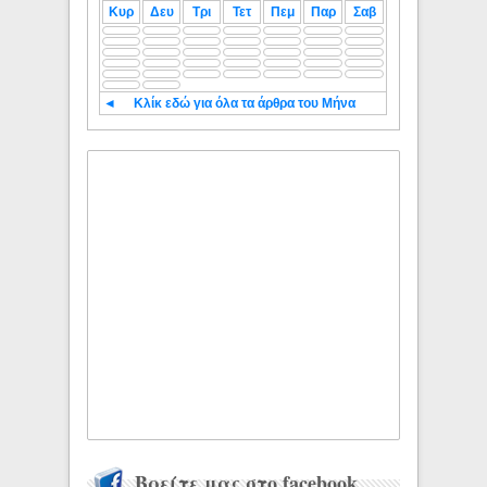
Κυρ
Δευ
Τρι
Τετ
Πεμ
Παρ
Σαβ
◄
Κλίκ εδώ για όλα τα άρθρα του Μήνα
Βρείτε μας στο facebook