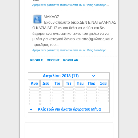
Αμερικανοί ρατσιστές αναρωτιούνται αν ο Ηλίας Κασιδιάρης ανήκει στη λευκή φυλή... - Λόγιος Ερμής
ΜΑΚΔΟΣ
Έχουν απόλυτο δίκιο ΔΕΝ ΕΙΝΑΙ ΕΛΛΗΝΑΣ
Ο ΚΑΣΙΔΙΑΡΗΣ αν και θέλει να νιώθει και δεν
δέχομαι ενα πνευματικό τέκνο του χιτλερ να να
μιλάει για κατοχικό δανειο και αποζημιώσεις και ο
πρόεδρος του...
Αμερικανοί ρατσιστές αναρωτιούνται αν ο Ηλίας Κασιδιάρης ανήκει στη λευκή φυλή... - Λόγιος Ερμής
PEOPLE
RECENT
POPULAR
Κυρ
Δευ
Τρι
Τετ
Πεμ
Παρ
Σαβ
◄
Κλίκ εδώ για όλα τα άρθρα του Μήνα