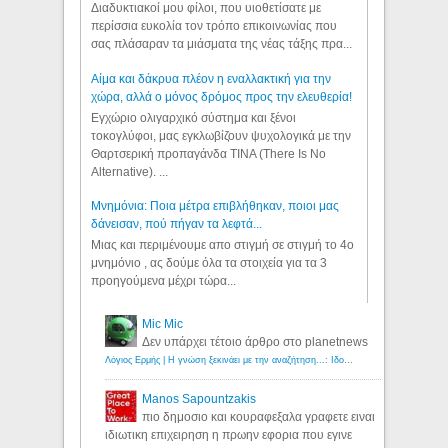
Διαδυκτιακοί μου φίλοι, που υιοθετίσατε με
περίσσια ευκολία τον τρόπο επικοινωνίας που
σας πλάσαραν τα μιάσματα της νέας τάξης πρα...
Αίμα και δάκρυα πλέον η εναλλακτική για την
χώρα, αλλά ο μόνος δρόμος προς την ελευθερία!
Εγχώριο ολιγαρχικό σύστημα και ξένοι
τοκογλύφοι, μας εγκλωβίζουν ψυχολογικά με την
Θαρτσερική προπαγάνδα TINA (There Is No
Alternative). ...
Μνημόνια: Ποια μέτρα επιβλήθηκαν, ποιοι μας
δάνεισαν, πού πήγαν τα λεφτά...
Μιας και περιμένουμε απο στιγμή σε στιγμή το 4ο
μνημόνιο , ας δούμε όλα τα στοιχεία για τα 3
προηγούμενα μέχρι τώρα...
Mic Mic
Δεν υπάρχει τέτοιο άρθρο στο planetnews
Λόγιος Ερμής | Η γνώση ξεκινάει με την αναζήτηση...: Ιδού οι 18 που χρωστούν 11 δις ευρώ!
Manos Sapountzakis
πιο δημοσιο και κουραφεξαλα γραφετε ειναι
ιδιωτικη επιχειρηση η πρωην εφορια που εγινε