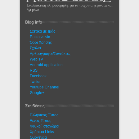
Εναλλακτική πληροφόρηση, για τα τρέχοντα γεγονότα και
όχι μόνο...
Blog info
Σχετικά με εμάς
Eπικοινωνία
Όροι Χρήσης
Σχόλια
Αρθρογράφοι/Συντάκτες
Web TV
Android application
RSS
Facebook
Twitter
Youtube Channel
Google+
Συνδέσεις
Ελληνικός Τύπος
Ξένος Τύπος
Φιλικοί Ιστοχώροι
Χρήσιμα Links
Ομογένεια