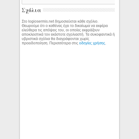
Σχόλια
Στο logiosermis.net δημοσιεύεται κάθε σχόλιο.
Θεωρούμε ότι ο καθένας έχει το δικαίωμα να εκφέρει
ελεύθερα τις απόψεις του, οι οποίες εκφράζουν
αποκλειστικά τον εκάστοτε σχολιαστή. Τα συκοφαντικά ή
υβριστικά σχόλια θα διαγράφονται χωρίς
προειδοποίηση. Περισσότερα στις
οδηγίες χρήσης
.