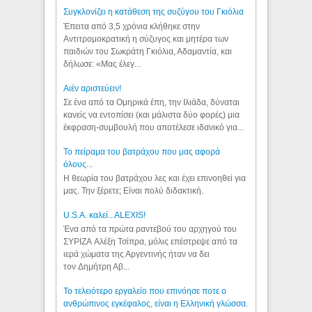
Συγκλονίζει η κατάθεση της συζύγου του Γκιόλια
Έπειτα από 3,5 χρόνια κλήθηκε στην
Αντιτρομοκρατική η σύζυγος και μητέρα των
παιδιών του Σωκράτη Γκιόλια, Αδαμαντία, και
δήλωσε: «Μας έλεγ...
Aιέν αριστεύειν!
Σε ένα από τα Ομηρικά έπη, την Ιλιάδα, δύναται
κανείς να εντοπίσει (και μάλιστα δύο φορές) μια
έκφραση-συμβουλή που αποτέλεσε ιδανικό για...
Το πείραμα του βατράχου που μας αφορά
όλους...
Η θεωρία του βατράχου λες και έχει επινοηθεί για
μας. Την ξέρετε; Είναι πολύ διδακτική.
U.S.A. καλεί...ALEXIS!
Ένα από τα πρώτα ραντεβού του αρχηγού του
ΣΥΡΙΖΑ Αλέξη Τσίπρα, μόλις επέστρεψε από τα
ιερά χώματα της Αργεντινής ήταν να δει
τον Δημήτρη Αβ...
Το τελειότερο εργαλείο που επινόησε ποτε ο
ανθρώπινος εγκέφαλος, είναι η Ελληνική γλώσσα.