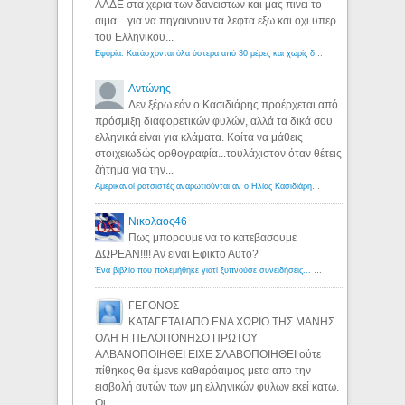
ΑΑΔΕ στα χερια των δανειστων και μας πινει το
αιμα... για να πηγαινουν τα λεφτα εξω και οχι υπερ
του Ελληνικου...
Εφορία: Κατάσχονται όλα ύστερα από 30 μέρες και χωρίς δικαστικές αποφάσεις - Λόγιος Ερμής
Αντώνης
Δεν ξέρω εάν ο Κασιδιάρης προέρχεται από
πρόσμιξη διαφορετικών φυλών, αλλά τα δικά σου
ελληνικά είναι για κλάματα. Κοίτα να μάθεις
στοιχειωδώς ορθογραφία...τουλάχιστον όταν θέτεις
ζήτημα για την...
Αμερικανοί ρατσιστές αναρωτιούνται αν ο Ηλίας Κασιδιάρης ανήκει στη λευκή φυλή... - Λόγιος Ερμής
Νικολαος46
Πως μπορουμε να το κατεβασουμε
ΔΩΡΕΑΝ!!!! Αν ειναι Εφικτο Αυτο?
Ένα βιβλίο που πολεμήθηκε γιατί ξυπνούσε συνειδήσεις... - Λόγιος Ερμής | Η γνώση ξεκινάει με την αναζήτηση...
ΓΕΓΟΝΟΣ
ΚΑΤΑΓΕΤΑΙ ΑΠΟ ΕΝΑ ΧΩΡΙΟ ΤΗΣ ΜΑΝΗΣ.
ΟΛΗ Η ΠΕΛΟΠΟΝΗΣΟ ΠΡΩΤΟΥ
ΑΛΒΑΝΟΠΟΙΗΘΕΙ ΕΙΧΕ ΣΛΑΒΟΠΟΙΗΘΕΙ ούτε
πίθηκος θα έμενε καθαρόαιμος μετα απο την
εισβολή αυτών των μη ελληνικών φυλων εκεί κατω.
Οι...