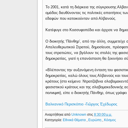
Το 2001, κατά τη διάρκεια της σύγκρουσης Αλβα
ομάδας διευθύνοντας τις πολιτικές απαιτήσεις
εδαφών που κατοικούνταν από Αλβανούς.
Κατέφυγε στο Κοσσυφοπέδιο και άρχισε να δημιου
Ο διοικητής ‘Πάνθηρ’, από την άλλη, συμμετείχε 
Απελευθερωτικού Στρατού, δημοσίευσε, πρόσφατα
τους στρατιώτες, να βγάλουν τις στολές της φασ
δημοκρατίας, γιατί η επανάσταση θα ξεκινήσει σ
«Βλέποντας την αυξανόμενη ένταση του φασιστι
δημοκρατίας, καλώ όλους τους Αλβανούς και του
κράτους (στο κείμενο: Ντρατζάβνια σλαβομακεντ
φασιστικού κράτους και της σλαβομακεδονικής 
полиция), είπε ο διοικητής Πάνθηρ, όπως γράφει
Βαλκανικό Περισκόπιο -Γιῶργος Ἐχέδωρος
Αναρτήθηκε από
Unknown
στις
8:30:00 μ.μ.
Κατηγορία:
Εθνικά Θέματα
,
Ευρώπη
,
Κόσμος