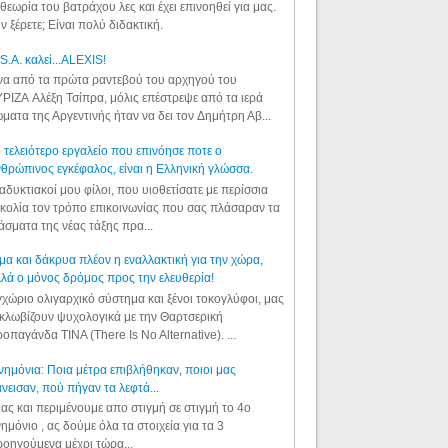
θεωρία του βατράχου λες και έχει επινοηθεί για μας.
ν ξέρετε; Είναι πολύ διδακτική.
S.A. καλεί...ALEXIS!
α από τα πρώτα ραντεβού του αρχηγού του
ΡΙΖΑ Αλέξη Τσίπρα, μόλις επέστρεψε από τα ιερά
ματα της Αργεντινής ήταν να δει τον Δημήτρη Αβ...
 τελειότερο εργαλείο που επινόησε ποτε ο
θρώπινος εγκέφαλος, είναι η Ελληνική γλώσσα.
αδυκτιακοί μου φίλοι, που υιοθετίσατε με περίσσια
κολία τον τρόπο επικοινωνίας που σας πλάσαραν τα
άσματα της νέας τάξης πρα...
μα και δάκρυα πλέον η εναλλακτική για την χώρα,
λά ο μόνος δρόμος προς την ελευθερία!
χώριο ολιγαρχικό σύστημα και ξένοι τοκογλύφοι, μας
κλωβίζουν ψυχολογικά με την Θαρτσερική
οπαγάνδα TINA (There Is No Alternative). ...
ημόνια: Ποια μέτρα επιβλήθηκαν, ποιοι μας
νεισαν, πού πήγαν τα λεφτά...
ας και περιμένουμε απο στιγμή σε στιγμή το 4ο
ημόνιο , ας δούμε όλα τα στοιχεία για τα 3
οηγούμενα μέχρι τώρα...