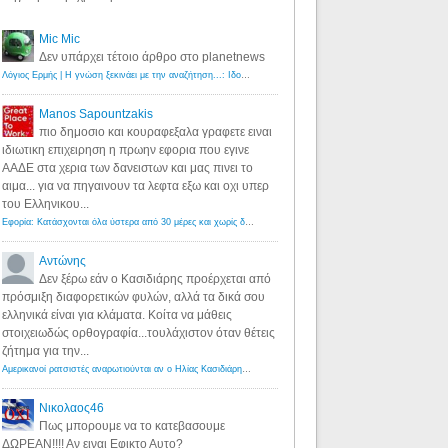
Mic Mic
Δεν υπάρχει τέτοιο άρθρο στο planetnews
Λόγιος Ερμής | Η γνώση ξεκινάει με την αναζήτηση...: Ιδού οι 18 που χρωστούν 11 δις ευρώ!
·
6 years ago
Manos Sapountzakis
πιο δημοσιο και κουραφεξαλα γραφετε ειναι
ιδιωτικη επιχειρηση η πρωην εφορια που εγινε
ΑΑΔΕ στα χερια των δανειστων και μας πινει το
αιμα... για να πηγαινουν τα λεφτα εξω και οχι υπερ
του Ελληνικου...
Εφορία: Κατάσχονται όλα ύστερα από 30 μέρες και χωρίς δικαστικές αποφάσεις - Λόγιος Ερμής
·
6 years ag
Αντώνης
Δεν ξέρω εάν ο Κασιδιάρης προέρχεται από
πρόσμιξη διαφορετικών φυλών, αλλά τα δικά σου
ελληνικά είναι για κλάματα. Κοίτα να μάθεις
στοιχειωδώς ορθογραφία...τουλάχιστον όταν θέτεις
ζήτημα για την...
Αμερικανοί ρατσιστές αναρωτιούνται αν ο Ηλίας Κασιδιάρης ανήκει στη λευκή φυλή... - Λόγιος Ερμής
·
7 yea
Νικολαος46
Πως μπορουμε να το κατεβασουμε
ΔΩΡΕΑΝ!!!! Αν ειναι Εφικτο Αυτο?