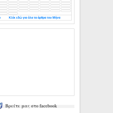
◄
Κλίκ εδώ για όλα τα άρθρα του Μήνα
Βρείτε μας στο facebook