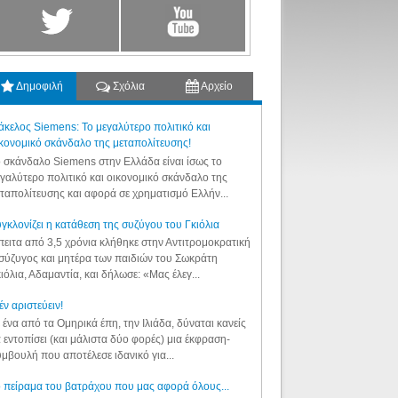
Δημοφιλή
Σχόλια
Αρχείο
κελος Siemens: Το μεγαλύτερο πολιτικό και
κονομικό σκάνδαλο της μεταπολίτευσης!
 σκάνδαλο Siemens στην Ελλάδα είναι ίσως το
γαλύτερο πολιτικό και οικονομικό σκάνδαλο της
ταπολίτευσης και αφορά σε χρηματισμό Ελλήν...
γκλονίζει η κατάθεση της συζύγου του Γκιόλια
ειτα από 3,5 χρόνια κλήθηκε στην Αντιτρομοκρατική
σύζυγος και μητέρα των παιδιών του Σωκράτη
ιόλια, Αδαμαντία, και δήλωσε: «Μας έλεγ...
έν αριστεύειν!
 ένα από τα Ομηρικά έπη, την Ιλιάδα, δύναται κανείς
 εντοπίσει (και μάλιστα δύο φορές) μια έκφραση-
μβουλή που αποτέλεσε ιδανικό για...
 πείραμα του βατράχου που μας αφορά όλους...