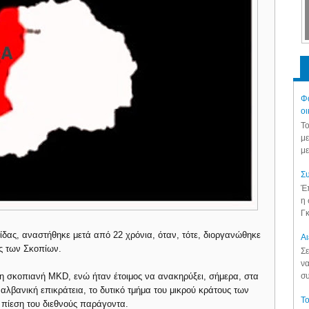
Φά
οι
Το
με
με
Συ
Έπ
η 
Γκ
ρίδας, αναστήθηκε μετά από 22 χρόνια, όταν, τότε, διοργανώθηκε
Aι
ος των Σκοπίων.
Σε
να
 η σκοπιανή MKD, ενώ ήταν έτοιμος να ανακηρύξει, σήμερα, στα
συ
αλβανική επικράτεια, το δυτικό τμήμα του μικρού κράτους των
Το
 πίεση του διεθνούς παράγοντα.