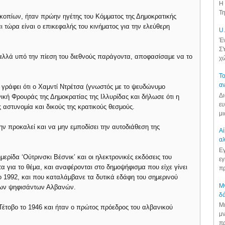
Η 
Τη
Σκοπίων, ήταν πρώην ηγέτης του Κόμματος της Δημοκρατικής
τώρα είναι ο επικεφαλής του κινήματος για την ελεύθερη
U.
Έν
ΣΥ
 αλλά υπό την πίεση του διεθνούς παράγοντα, αποφασίσαμε να το
χώ
Το
αν
 γράφει ότι ο Χαμντί Ντρέτσα (γνωστός με το ψευδώνυμο
Δι
νική Φρουράς της Δημοκρατίας της Ιλλυρίδας και δήλωσε ότι η
ευ
ης αστυνομία και δικούς της κρατικούς θεσμούς.
μι
ν προκαλεί και να μην εμποδίσει την αυτοδιάθεση της
Αί
αλ
Εγ
ρίδα ‘Ούτρινσκι Βέσνικ’ και οι ηλεκτρονικές εκδόσεις του
εγ
α για το θέμα, και αναφέρονται στο δημοψήφισμα που είχε γίνει
πρ
το 1992, και που καταλάμβανε τα δυτικά εδάφη του σημερινού
Μν
 των ψηφισάντων Αλβανών.
δά
Μι
Τέτοβο το 1946 και ήταν ο πρώτος πρόεδρος του αλβανικού
μν
πρ