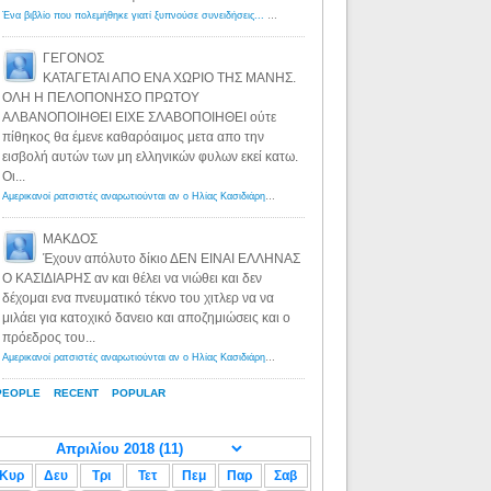
Ένα βιβλίο που πολεμήθηκε γιατί ξυπνούσε συνειδήσεις... - Λόγιος Ερμής | Η γνώση ξεκινάει με την αναζήτηση...
ΓΕΓΟΝΟΣ
ΚΑΤΑΓΕΤΑΙ ΑΠΟ ΕΝΑ ΧΩΡΙΟ ΤΗΣ ΜΑΝΗΣ.
ΟΛΗ Η ΠΕΛΟΠΟΝΗΣΟ ΠΡΩΤΟΥ
ΑΛΒΑΝΟΠΟΙΗΘΕΙ ΕΙΧΕ ΣΛΑΒΟΠΟΙΗΘΕΙ ούτε
πίθηκος θα έμενε καθαρόαιμος μετα απο την
εισβολή αυτών των μη ελληνικών φυλων εκεί κατω.
Οι...
Αμερικανοί ρατσιστές αναρωτιούνται αν ο Ηλίας Κασιδιάρης ανήκει στη λευκή φυλή... - Λόγιος Ερμής
·
8 yea
ΜΑΚΔΟΣ
Έχουν απόλυτο δίκιο ΔΕΝ ΕΙΝΑΙ ΕΛΛΗΝΑΣ
Ο ΚΑΣΙΔΙΑΡΗΣ αν και θέλει να νιώθει και δεν
δέχομαι ενα πνευματικό τέκνο του χιτλερ να να
μιλάει για κατοχικό δανειο και αποζημιώσεις και ο
πρόεδρος του...
Αμερικανοί ρατσιστές αναρωτιούνται αν ο Ηλίας Κασιδιάρης ανήκει στη λευκή φυλή... - Λόγιος Ερμής
·
8 yea
PEOPLE
RECENT
POPULAR
Κυρ
Δευ
Τρι
Τετ
Πεμ
Παρ
Σαβ