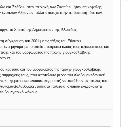
νών και Σλάβων στην περιοχή των Σκοπίων, ήταν επικεφαλής
 των ένοπλων Αλβανών, αλλά απέτυχε στην απόσπαση τότε των
ργεί το Στρατό της Δημοκρατίας της Ιλλυρίδας.
στη σύγκρουση του 2001 με τις τάξεις του Εθνικού
, ένα μήνυμα με το οποίο προτρέπει όλους τους αξιωματικούς και
ιστικής και του μορφώματος της πρώην γιουγκοσλαβικής
ύντομα.
κού κράτους και του μορφώματος της πρώην γιουγκοσλαβικής
ς συμμάχους τους, που αποτελούν μέρος του σλαβομακεδονικού
όνσκι- държавния славомакедонски) να πετάξουν τις στολές του
αστυνομίας(σλαβομακεντόσκατα πολίτσια -славомакедонската
 το βουλγαρικό Φόκους.