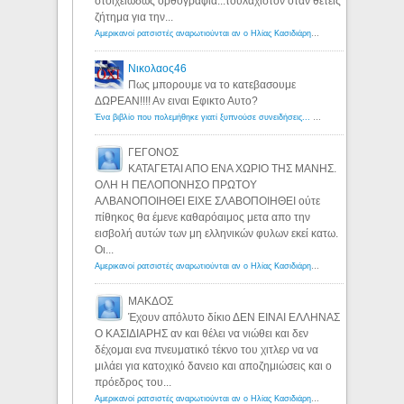
στοιχειωδώς ορθογραφία...τουλάχιστον όταν θέτεις
ζήτημα για την...
Αμερικανοί ρατσιστές αναρωτιούνται αν ο Ηλίας Κασιδιάρης ανήκει στη λευκή φυλή... - Λόγιος Ερμής
Νικολαος46
Πως μπορουμε να το κατεβασουμε
ΔΩΡΕΑΝ!!!! Αν ειναι Εφικτο Αυτο?
Ένα βιβλίο που πολεμήθηκε γιατί ξυπνούσε συνειδήσεις... - Λόγιος Ερμής | Η γνώση ξεκινάει με την αναζήτηση...
ΓΕΓΟΝΟΣ
ΚΑΤΑΓΕΤΑΙ ΑΠΟ ΕΝΑ ΧΩΡΙΟ ΤΗΣ ΜΑΝΗΣ.
ΟΛΗ Η ΠΕΛΟΠΟΝΗΣΟ ΠΡΩΤΟΥ
ΑΛΒΑΝΟΠΟΙΗΘΕΙ ΕΙΧΕ ΣΛΑΒΟΠΟΙΗΘΕΙ ούτε
πίθηκος θα έμενε καθαρόαιμος μετα απο την
εισβολή αυτών των μη ελληνικών φυλων εκεί κατω.
Οι...
Αμερικανοί ρατσιστές αναρωτιούνται αν ο Ηλίας Κασιδιάρης ανήκει στη λευκή φυλή... - Λόγιος Ερμής
ΜΑΚΔΟΣ
Έχουν απόλυτο δίκιο ΔΕΝ ΕΙΝΑΙ ΕΛΛΗΝΑΣ
Ο ΚΑΣΙΔΙΑΡΗΣ αν και θέλει να νιώθει και δεν
δέχομαι ενα πνευματικό τέκνο του χιτλερ να να
μιλάει για κατοχικό δανειο και αποζημιώσεις και ο
πρόεδρος του...
Αμερικανοί ρατσιστές αναρωτιούνται αν ο Ηλίας Κασιδιάρης ανήκει στη λευκή φυλή... - Λόγιος Ερμής