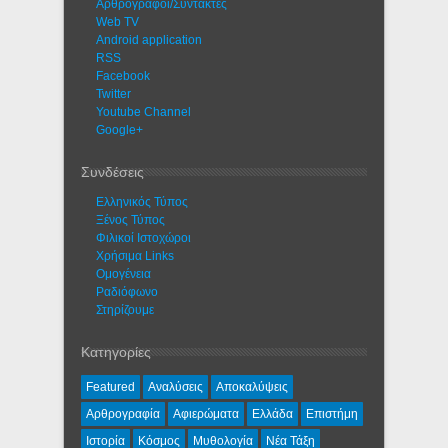
Αρθρογράφοι/Συντάκτες
Web TV
Android application
RSS
Facebook
Twitter
Youtube Channel
Google+
Συνδέσεις
Ελληνικός Τύπος
Ξένος Τύπος
Φιλικοί Ιστοχώροι
Χρήσιμα Links
Ομογένεια
Ραδιόφωνο
Στηρίζουμε
Κατηγορίες
Featured
Αναλύσεις
Αποκαλύψεις
Αρθρογραφία
Αφιερώματα
Ελλάδα
Επιστήμη
Ιστορία
Κόσμος
Μυθολογία
Νέα Τάξη