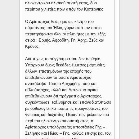
ηλιοκεντρικού ηλιακού συστήματος, δυο
περίπου χιλιετίες πριν απόν τον Κοπέρνικο.
Ο Αρίσταρχος θεώρησε ως κέντρο του
σύμπαντος τον Ήλιο, γύρω από τον οποίο
περιστρέφονται όλοι οι πλανήτες με την εξής
σειρά : Ερμής, Αφροδίτη, Γη, Άρης, Ζεύς και
Κρόνος.
Δυστυχώς το σύγγραμμα του δεν σώθηκε.
Υπάρχουν όμως δεκάδες έμμεσες μαρτυρίες
άλλων επιστημόνων της εποχής που
επιβεβαιώνουν τα όσα ο Αρίσταρχος
ανακάλυψε. Τόσο ο Αρχιμήδης, όσο και
οΠλούταρχος, αλλά και Λατίνοι ιστορικοί,
επιβεβαιώνουν ότι πράγματι ο Αρίσταρχος,
συγκέντρωσε, ταξινόμησε και επαναδιατύπωσε
με ορθολογιστικό τρόπο τις προηγούμενές του
γνώσεις και δοξασίες. Πέραν των μελετών του
περί του ηλιοκεντρικού συστήματος, ο
Αρίσταρχος υπολόγισε τις αποστάσεις Γης –
Σελήνης και Ηλίου – Γης, καθώς επίσης και τον