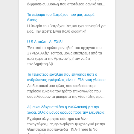
έκφραση-συμβουλή που αποτέλεσε ιδανικό για...
Το πείραμα του βατράχου που μας αφορά
όλους...
Η θεωρία του βατράχου λες και έχει επινοηθεί για
μας. Την ξέρετε; Είναι πολύ διδακτική.
U.S.A. καλεί...ALEXIS!
Ένα από τα πρώτα ραντεβού του αρχηγού του
ΣΥΡΙΖΑ Αλέξη Τσίπρα, μόλις επέστρεψε από τα
ιερά χώματα της Αργεντινής ήταν να δει
τον Δημήτρη Αβ...
Το τελειότερο εργαλείο που επινόησε ποτε ο
ανθρώπινος εγκέφαλος, είναι η Ελληνική γλώσσα.
Διαδυκτιακοί μου φίλοι, που υιοθετίσατε με
περίσσια ευκολία τον τρόπο επικοινωνίας που
σας πλάσαραν τα μιάσματα της νέας τάξης πρα...
Αίμα και δάκρυα πλέον η εναλλακτική για την
χώρα, αλλά ο μόνος δρόμος προς την ελευθερία!
Εγχώριο ολιγαρχικό σύστημα και ξένοι
τοκογλύφοι, μας εγκλωβίζουν ψυχολογικά με την
Θαρτσερική προπαγάνδα TINA (There Is No