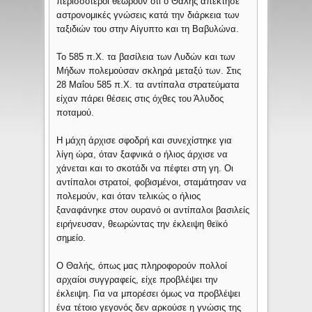
περισσότεροι θεωρούν ότι ο Θαλής απέκτησε
αστρονομικές γνώσεις κατά την διάρκεια των
ταξιδιών του στην Αίγυπτο και τη Βαβυλώνα.
Το 585 π.Χ. τα βασίλεια των Λυδών και των
Μήδων πολεμούσαν σκληρά μεταξύ των. Στις
28 Μαΐου 585 π.Χ. τα αντίπαλα στρατεύματα
είχαν πάρει θέσεις στις όχθες του Άλυδος
ποταμού.
Η μάχη άρχισε σφοδρή και συνεχίστηκε για
λίγη ώρα, όταν ξαφνικά ο ήλιος άρχισε να
χάνεται και το σκοτάδι να πέφτει στη γη. Οι
αντίπαλοι στρατοί, φοβισμένοι, σταμάτησαν να
πολεμούν, και όταν τελικώς ο ήλιος
ξαναφάνηκε στον ουρανό οι αντίπαλοι βασιλείς
ειρήνευσαν, θεωρώντας την έκλειψη θεϊκό
σημείο.
Ο Θαλής, όπως μας πληροφορούν πολλοί
αρχαίοι συγγραφείς, είχε προβλέψει την
έκλειψη. Για να μπορέσει όμως να προβλέψει
ένα τέτοιο γεγονός δεν αρκούσε η γνώσις της