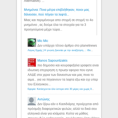
Alternative). ...
Μνημόνια: Ποια μέτρα επιβλήθηκαν, ποιοι μας
δάνεισαν, πού πήγαν τα λεφτά...
Μιας και περιμένουμε απο στιγμή σε στιγμή το 4ο
μνημόνιο , ας δούμε όλα τα στοιχεία για τα 3
προηγούμενα μέχρι τώρα...
Mic Mic
Δεν υπάρχει τέτοιο άρθρο στο planetnews
Λόγιος Ερμής | Η γνώση ξεκινάει με την αναζήτηση...: Ιδού οι 18 που χρωστούν 11 δις ευρώ!
Manos Sapountzakis
πιο δημοσιο και κουραφεξαλα γραφετε ειναι
ιδιωτικη επιχειρηση η πρωην εφορια που εγινε
ΑΑΔΕ στα χερια των δανειστων και μας πινει το
αιμα... για να πηγαινουν τα λεφτα εξω και οχι υπερ
του Ελληνικου...
Εφορία: Κατάσχονται όλα ύστερα από 30 μέρες και χωρίς δικαστικές αποφάσεις - Λόγιος Ερμής
Αντώνης
Δεν ξέρω εάν ο Κασιδιάρης προέρχεται από
πρόσμιξη διαφορετικών φυλών, αλλά τα δικά σου
ελληνικά είναι για κλάματα. Κοίτα να μάθεις