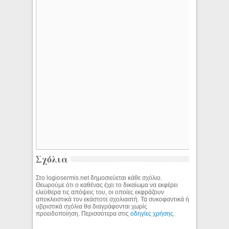
Σχόλια
Στο logiosermis.net δημοσιεύεται κάθε σχόλιο.
Θεωρούμε ότι ο καθένας έχει το δικαίωμα να εκφέρει
ελεύθερα τις απόψεις του, οι οποίες εκφράζουν
αποκλειστικά τον εκάστοτε σχολιαστή. Τα συκοφαντικά ή
υβριστικά σχόλια θα διαγράφονται χωρίς
προειδοποίηση. Περισσότερα στις
οδηγίες χρήσης
.