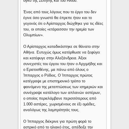
όγκο της Σελήνης και του Ηλίου.
Ένας από τους λόγους που το έργο του δεν
έγινε όσο γνωστό θα έπρεπε ήταν και το
γεγονός ότι ο Αρίσταρχος διώχθηκε για τις ιδέες
του, οι οποίες «ετάρασσαν την ηρεμία των
Ολυμπίων».
Ο Αρίσταρχος καταδικάστηκε σε θάνατο στην
Αθήνα. Ευτυχώς όμως κατόρθωσε να ξεφύγει
και κατέφυγε στην Αλεξάνδρεια. Άξιοι
συνεχιστές του έργου του ήταν ο Αρχιμήδης και
ο Ερατοσθένης, μα πάνω από όλους ο
Ίππαρχος ο Ρόδιος. Ο Ίππαρχος πρώτος
κατέγραψε με επιστημονικό τρόπο το
φαινόμενο της μεταπτώσεως των ισημεριών και
συνέγραψε κατάλογο των απλανών αστέρων,
ο οποίος περιελάμβανε περισσότερους από
1.000 αστέρες, χωρισμένους σε έξι ομάδες,
αναλόγως της λαμπρότητάς τους.
Ο Ίππαρχος διέκρινε για πρώτη φορά το
αστρικό από το ηλιακό έτος, απέδειξε την