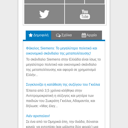
Δημοφιλή
Σχόλια
Αρχείο
Φάκελος Siemens: Το μεγαλύτερο πολιτικό και
οικονομικό σκάνδαλο της μεταπολίτευσης!
Το σκάνδαλο Siemens στην Ελλάδα είναι ίσως το
μεγαλύτερο πολιτικό και οικονομικό σκάνδαλο
της μεταπολίτευσης και αφορά σε χρηματισμό
Ελλήν...
Συγκλονίζει η κατάθεση της συζύγου του Γκιόλια
Έπειτα από 3,5 χρόνια κλήθηκε στην
Αντιτρομοκρατική η σύζυγος και μητέρα των
παιδιών του Σωκράτη Γκιόλια, Αδαμαντία, και
δήλωσε: «Μας έλεγ...
Aιέν αριστεύειν!
Σε ένα από τα Ομηρικά έπη, την Ιλιάδα, δύναται
κανείς να εντοπίσει (και μάλιστα δύο φορές) μια