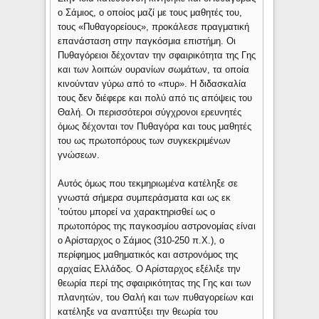
ο Σάμιος, ο οποίος μαζί με τους μαθητές του,
τους «Πυθαγορείους», προκάλεσε πραγματική
επανάσταση στην παγκόσμια επιστήμη. Οι
Πυθαγόρειοι δέχονταν την σφαιρικότητα της Γης
και των λοιπών ουρανίων σωμάτων, τα οποία
κινούνταν γύρω από το «πυρ». Η διδασκαλία
τους δεν διέφερε και πολύ από τις απόψεις του
Θαλή. Οι περισσότεροι σύγχρονοι ερευνητές
όμως δέχονται τον Πυθαγόρα και τους μαθητές
του ως πρωτοπόρους των συγκεκριμένων
γνώσεων.
Αυτός όμως που τεκμηριωμένα κατέληξε σε
γνωστά σήμερα συμπεράσματα και ως εκ
’τούτου μπορεί να χαρακτηρισθεί ως ο
πρωτοπόρος της παγκοσμίου αστρονομίας είναι
ο Αρίσταρχος ο Σάμιος (310-250 π.Χ.), ο
περίφημος μαθηματικός και αστρονόμος της
αρχαίας Ελλάδος. Ο Αρίσταρχος εξέλιξε την
θεωρία περί της σφαιρικότητας της Γης και των
πλανητών, του Θαλή και των πυθαγορείων και
κατέληξε να αναπτύξει την θεωρία του