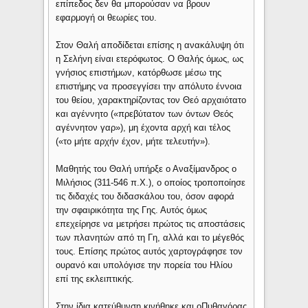
επίπεδος δεν θα μπορούσαν να βρουν
εφαρμογή οι θεωρίες του.
Στον Θαλή αποδίδεται επίσης η ανακάλυψη ότι
η Σελήνη είναι ετερόφωτος. Ο Θαλής όμως, ως
γνήσιος επιστήμων, κατόρθωσε μέσω της
επιστήμης να προσεγγίσει την απόλυτο έννοια
του θείου, χαρακτηρίζοντας τον Θεό αρχαιότατο
και αγέννητο («πρεβύτατον των όντων Θεός
αγέννητον γαρ»), μη έχοντα αρχή και τέλος
(«το μήτε αρχήν έχον, μήτε τελευτήν»).
Μαθητής του Θαλή υπήρξε ο Αναξίμανδρος ο
Μιλήσιος (311-546 π.Χ.), ο οποίος τροποποίησε
τις διδαχές του διδασκάλου του, όσον αφορά
την σφαιρικότητα της Γης. Αυτός όμως
επεχείρησε να μετρήσει πρώτος τις αποστάσεις
των πλανητών από τη Γη, αλλά και το μέγεθός
τους. Επίσης πρώτος αυτός χαρτογράφησε τον
ουρανό και υπολόγισε την πορεία του Ηλίου
επί της εκλειπτικής.
Στην ίδια κατεύθυνση κινήθηκε και οΠυθαγόρας