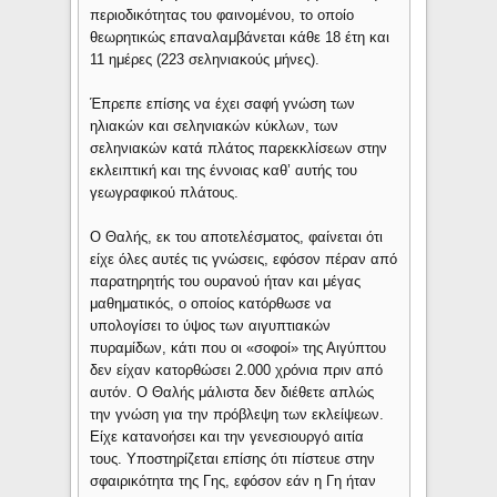
περιοδικότητας του φαινομένου, το οποίο
θεωρητικώς επαναλαμβάνεται κάθε 18 έτη και
11 ημέρες (223 σεληνιακούς μήνες).
Έπρεπε επίσης να έχει σαφή γνώση των
ηλιακών και σεληνιακών κύκλων, των
σεληνιακών κατά πλάτος παρεκκλίσεων στην
εκλειπτική και της έννοιας καθ’ αυτής του
γεωγραφικού πλάτους.
Ο Θαλής, εκ του αποτελέσματος, φαίνεται ότι
είχε όλες αυτές τις γνώσεις, εφόσον πέραν από
παρατηρητής του ουρανού ήταν και μέγας
μαθηματικός, ο οποίος κατόρθωσε να
υπολογίσει το ύψος των αιγυπτιακών
πυραμίδων, κάτι που οι «σοφοί» της Αιγύπτου
δεν είχαν κατορθώσει 2.000 χρόνια πριν από
αυτόν. Ο Θαλής μάλιστα δεν διέθετε απλώς
την γνώση για την πρόβλεψη των εκλείψεων.
Είχε κατανοήσει και την γενεσιουργό αιτία
τους. Υποστηρίζεται επίσης ότι πίστευε στην
σφαιρικότητα της Γης, εφόσον εάν η Γη ήταν