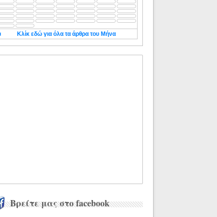
◄
Κλίκ εδώ για όλα τα άρθρα του Μήνα
Βρείτε μας στο facebook