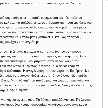
άμεθα να αναγνωρίσουμε άμεσα, επομένως ως διαδικασία
υτού συναισθήματος, το οποίο ερμηνεύεται μεν, δε παύει να
ος καλείται να παλέψει με τα φαντάσματα της πρότερης ζωής του
 θα φέρει το καινούριο! Το φαντασιωσικό κομμάτι που έχουμε
αι εκείνο που προσάπτουμε στο ερωτικό αντικείμενο του πόθου κι
 πρόσωπο και έπειτα μας εγκαταλείψει και μας πληγώσει,
όχι μονάχα να το αγγίξουμε.
υποστηρίζει πως η απώλεια και το πένθος του συντρόφου
μητέρας έπειτα από τη γέννα. Ξεριζωμός είναι ο έρωτας. Από το
πει να σταθούμε γυμνοί μπροστά στον άλλον και να του
 εκείνος δίπλα. Ο έρωτας, ο πόνος και ο φόβος είναι τα
σθημα καθ’αυτός. Η αναγέννησή που τον χαρακτηρίζει όμως είναι.
αδεχτούμε να αναγεννηθούμε μέσα από τον άλλον, διότι ορθώς
ίδιους. Μα η δύναμή του πανάρχαια και άπιαστη, μας ωθεί και
υμε το εγώ και μέσα από το εγώ του άλλου, διότι γνωρίζουμε πως
αρίζει την α-λήθεια.
α για λόγους εγωιστικούς. Για λόγους παρελθοντικούς. Για λόγους
ολόκληρος ένα κράμα ισορροπίας. Απωθούμε όμως πως καμιά