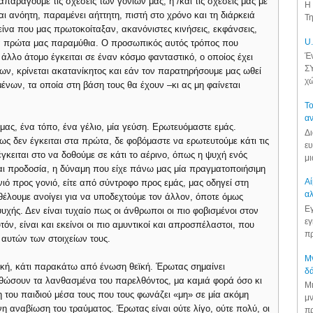
παράγουμε τις σχέσεις των γονιών μας, ή /και τις σχέσεις μας με
Η 
αι ανόητη, παραμένει αήττητη, πιστή στο χρόνο και τη διάρκειά
Τη
είνα που μας πρωτοκοίταξαν, ακανόνιστες κινήσεις, εκφάνσεις,
U.
α πρώτα μας παραμύθια. Ο προσωπικός αυτός τρόπος που
Έν
λλο άτομο έγκειται σε έναν κόσμο φανταστικό, ο οποίος έχει
ΣΥ
ων, κρίνεται ακατανίκητος και εάν τον παρατηρήσουμε μας ωθεί
χώ
ένων, τα οποία στη βάση τους θα έχουν –κι ας μη φαίνεται
Το
αν
μας, ένα τόπο, ένα γέλιο, μία γεύση. Ερωτευόμαστε εμάς.
Δι
ως δεν έγκειται στα πρώτα, δε φοβόμαστε να ερωτευτούμε κάτι τις
ευ
γκειται στο να δοθούμε σε κάτι το αέρινο, όπως η ψυχή ενός
μι
 προδοσία, η δύναμη που είχε πάνω μας μία πραγματοποιήσιμη
Αί
νιό προς γονιό, είτε από σύντροφο προς εμάς, μας οδηγεί στη
αλ
 θέλουμε ανοίγει για να υποδεχτούμε τον άλλον, όποτε όμως
Εγ
υχής. Δεν είναι τυχαίο πως οι άνθρωποι οι πιο φοβισμένοι στον
εγ
τόν, είναι και εκείνοι οι πιο αμυντικοί και απροσπέλαστοι, που
πρ
αυτών των στοιχείων τους.
Μν
κή, κάτι παρακάτω από ένωση θεϊκή. Έρωτας σημαίνει
δά
θώσουν τα λανθασμένα του παρελθόντος, μα καμιά φορά όσο κι
Μι
του παιδιού μέσα τους που τους φωνάζει «μη» σε μία ακόμη
μν
η αναβίωση του τραύματος. Έρωτας είναι ούτε λίγο, ούτε πολύ, οι
πρ