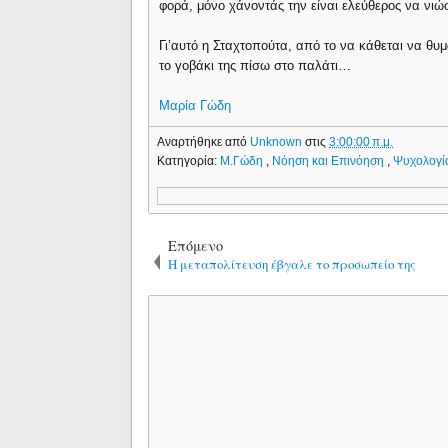
φορά, μόνο χάνοντάς την είναι ελεύθερος να νιώσ
Γι’αυτό η Σταχτοπούτα, από το να κάθεται να θυ
το γοβάκι της πίσω στο παλάτι…
Μαρία Γώδη
Αναρτήθηκε από
Unknown
στις
3:00:00 π.μ.
Κατηγορία:
Μ.Γώδη
,
Νόηση και Επινόηση
,
Ψυχολογί
Επόμενο
Η μεταπολίτευση έβγαλε το προσωπείο της