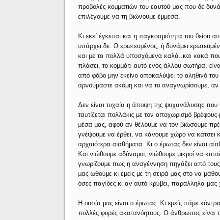
προβολές κομματιών του εαυτού μας που δε δυν
επιλέγουμε να τη βιώνουμε έμμεσα.
Κι εκεί έγκειται και η παγκοσμιότητα του θείου α
υπάρχει δε. Ο ερωτευμένος, ή δυνάμει ερωτευμέν
και με τα πολλά υποσχόμενα καλά..και κακά που
πλάσει, το κομμάτι αυτό ενός άλλου σωτήρα, είν
από φόβο μην εκείνο αποκαλύψει το αληθινό του
αρνούμαστε ακόμη και να το αναγνωρίσουμε, αν 
Δεν είναι τυχαία η άποψη της ψυχανάλυσης που 
ταυτίζεται πολλάκις με τον αποχωρισμό βρέφους-
μέσα μας, αφού αν θέλουμε να τον βιώσουμε πρέ
γνέψουμε να έρθει, να κάνουμε χώρο να κάτσει κι
αρχαιότερα αισθήματα. Κι ο έρωτας δεν είναι αί
Και νιώθουμε αδύναμοι, νιώθουμε μικροί να κατ
γνωρίζουμε πως η αναγέννηση πηγάζει από τους 
μας ωθούμε κι εμείς με τη σειρά μας στο να μάθο
όσες παγίδες κι αν αυτό κρύβει, παράλληλα μας χ
Η ουσία μας είναι ο έρωτας. Κι εμείς πάμε κόντρ
πολλές φορές ακατανόητους. Ο άνθρωπος είναι 