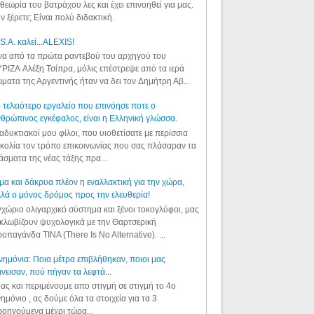
θεωρία του βατράχου λες και έχει επινοηθεί για μας.
ν ξέρετε; Είναι πολύ διδακτική.
S.A. καλεί...ALEXIS!
α από τα πρώτα ραντεβού του αρχηγού του
ΡΙΖΑ Αλέξη Τσίπρα, μόλις επέστρεψε από τα ιερά
ματα της Αργεντινής ήταν να δει τον Δημήτρη Αβ...
 τελειότερο εργαλείο που επινόησε ποτε ο
θρώπινος εγκέφαλος, είναι η Ελληνική γλώσσα.
αδυκτιακοί μου φίλοι, που υιοθετίσατε με περίσσια
κολία τον τρόπο επικοινωνίας που σας πλάσαραν τα
άσματα της νέας τάξης πρα...
μα και δάκρυα πλέον η εναλλακτική για την χώρα,
λά ο μόνος δρόμος προς την ελευθερία!
χώριο ολιγαρχικό σύστημα και ξένοι τοκογλύφοι, μας
κλωβίζουν ψυχολογικά με την Θαρτσερική
οπαγάνδα TINA (There Is No Alternative). ...
ημόνια: Ποια μέτρα επιβλήθηκαν, ποιοι μας
νεισαν, πού πήγαν τα λεφτά...
ας και περιμένουμε απο στιγμή σε στιγμή το 4ο
ημόνιο , ας δούμε όλα τα στοιχεία για τα 3
οηγούμενα μέχρι τώρα...