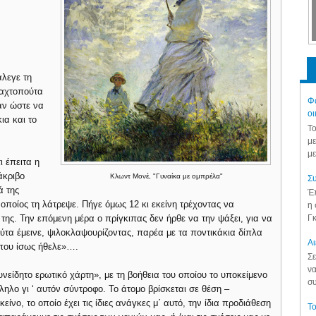
άλεγε τη
ταχτοπούτα
Φά
αν ώστε να
οι
ια και το
Το
με
με
ι έπειτα η
άκριβο
Κλωντ Μονέ, "Γυναίκα με ομπρέλα"
Συ
ά της
Έπ
 οποίος τη λάτρεψε. Πήγε όμως 12 κι εκείνη τρέχοντας να
η 
Γκ
 της. Την επόμενη μέρα ο πρίγκιπας δεν ήρθε να την ψάξει, για να
ύτα έμεινε, ψιλοκλαψουρίζοντας, παρέα με τα ποντικάκια δίπλα
Aι
 που ίσως ήθελε»….
Σε
να
είδητο ερωτικό χάρτη», με τη βοήθεια του οποίου το υποκείμενο
συ
ηλο γι ‘ αυτόν σύντροφο. Το άτομο βρίσκεται σε θέση –
είνο, το οποίο έχει τις ίδιες ανάγκες μ΄ αυτό, την ίδια προδιάθεση
Το