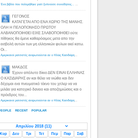
Ένα βιβλίο που πολεμήθηκε γιατί ξυπνούσε συνειδήσεις... - Λόγιος Ερμής | Η γνώση ξεκινάει με την αναζήτηση...
ΓΕΓΟΝΟΣ
ΚΑΤΑΓΕΤΑΙ ΑΠΟ ΕΝΑ ΧΩΡΙΟ ΤΗΣ ΜΑΝΗΣ.
ΟΛΗ Η ΠΕΛΟΠΟΝΗΣΟ ΠΡΩΤΟΥ
ΑΛΒΑΝΟΠΟΙΗΘΕΙ ΕΙΧΕ ΣΛΑΒΟΠΟΙΗΘΕΙ ούτε
πίθηκος θα έμενε καθαρόαιμος μετα απο την
εισβολή αυτών των μη ελληνικών φυλων εκεί κατω.
Οι...
Αμερικανοί ρατσιστές αναρωτιούνται αν ο Ηλίας Κασιδιάρης ανήκει στη λευκή φυλή... - Λόγιος Ερμής
·
8 yea
ΜΑΚΔΟΣ
Έχουν απόλυτο δίκιο ΔΕΝ ΕΙΝΑΙ ΕΛΛΗΝΑΣ
Ο ΚΑΣΙΔΙΑΡΗΣ αν και θέλει να νιώθει και δεν
δέχομαι ενα πνευματικό τέκνο του χιτλερ να να
μιλάει για κατοχικό δανειο και αποζημιώσεις και ο
πρόεδρος του...
Αμερικανοί ρατσιστές αναρωτιούνται αν ο Ηλίας Κασιδιάρης ανήκει στη λευκή φυλή... - Λόγιος Ερμής
·
8 yea
PEOPLE
RECENT
POPULAR
Κυρ
Δευ
Τρι
Τετ
Πεμ
Παρ
Σαβ