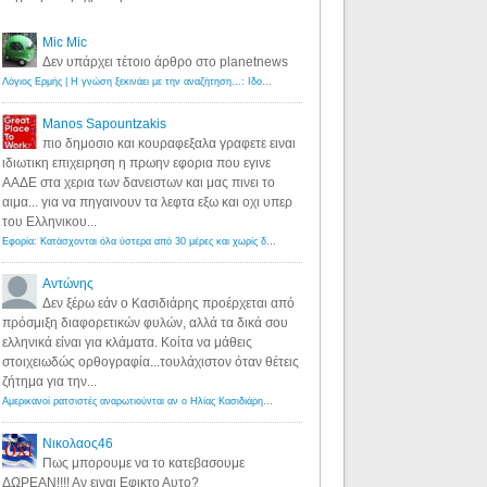
Mic Mic
Δεν υπάρχει τέτοιο άρθρο στο planetnews
Λόγιος Ερμής | Η γνώση ξεκινάει με την αναζήτηση...: Ιδού οι 18 που χρωστούν 11 δις ευρώ!
·
6 years ago
Manos Sapountzakis
πιο δημοσιο και κουραφεξαλα γραφετε ειναι
ιδιωτικη επιχειρηση η πρωην εφορια που εγινε
ΑΑΔΕ στα χερια των δανειστων και μας πινει το
αιμα... για να πηγαινουν τα λεφτα εξω και οχι υπερ
του Ελληνικου...
Εφορία: Κατάσχονται όλα ύστερα από 30 μέρες και χωρίς δικαστικές αποφάσεις - Λόγιος Ερμής
·
6 years ag
Αντώνης
Δεν ξέρω εάν ο Κασιδιάρης προέρχεται από
πρόσμιξη διαφορετικών φυλών, αλλά τα δικά σου
ελληνικά είναι για κλάματα. Κοίτα να μάθεις
στοιχειωδώς ορθογραφία...τουλάχιστον όταν θέτεις
ζήτημα για την...
Αμερικανοί ρατσιστές αναρωτιούνται αν ο Ηλίας Κασιδιάρης ανήκει στη λευκή φυλή... - Λόγιος Ερμής
·
7 yea
Νικολαος46
Πως μπορουμε να το κατεβασουμε
ΔΩΡΕΑΝ!!!! Αν ειναι Εφικτο Αυτο?