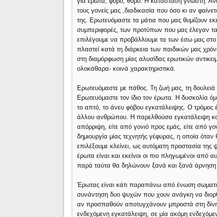
για έρωτα, φόβο, θυμό. Η κατάσταση γνωστή. Ανα
τους γονείς μας ,διαδικασία που όσο κι αν φαίνετ
της. Ερωτευόμαστε τα μάτια που μας θυμίζουν εκ
συμπεριφορές, των προτύπων που μας έλεγαν τ
επιλέγουμε να προβάλλουμε τα των έσω μας στο ά
πλαστεί κατά τη διάρκεια των παιδικών μας χρόν
στη διαμόρφωση μίας αλυσίδας ερωτικών αντικειμ
ολοκάθαρα- κοινά χαρακτηριστικά.
Ερωτευόμαστε με πάθος. Τη ζωή μας, τη δουλειά 
Ερωτευόμαστε τον ίδιο τον έρωτα. Η δυσκολία όμ
το απτό, το άνευ φόβου εγκατάλειψης. Ο τρόμος έ
άλλου ανθρώπου. Η παρελθούσα εγκατάλειψη και
απόρριψη, είτε από γονιό προς εμάς, είτε από γο
δημιουργία μίας τεχνητής γέφυρας, η οποία όταν
επιλέξουμε κλείνει, ως αυτόματη προστασία της ψ
έρωτα είναι και εκείνοι οι πιο πληγωμένοι από αυ
παρά ταύτα θα δηλώνουν ξανά και ξανά άρνηση 
Έρωτας είναι κάτι παραπάνω από ένωση σωματι
συνάντηση δυο ψυχών που χουν ανάγκη να διορ
αν προσπαθούν αποτυγχάνουν μπροστά στη δίνη 
ενδεχόμενη εγκατάλειψη, σε μία ακόμη ενδεχόμεν