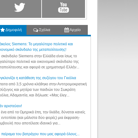
Δημοφιλή
Σχόλια
Αρχείο
κελος Siemens: Το μεγαλύτερο πολιτικό και
κονομικό σκάνδαλο της μεταπολίτευσης!
 σκάνδαλο Siemens στην Ελλάδα είναι ίσως το
γαλύτερο πολιτικό και οικονομικό σκάνδαλο της
ταπολίτευσης και αφορά σε χρηματισμό Ελλήν...
γκλονίζει η κατάθεση της συζύγου του Γκιόλια
ειτα από 3,5 χρόνια κλήθηκε στην Αντιτρομοκρατική
σύζυγος και μητέρα των παιδιών του Σωκράτη
ιόλια, Αδαμαντία, και δήλωσε: «Μας έλεγ...
έν αριστεύειν!
 ένα από τα Ομηρικά έπη, την Ιλιάδα, δύναται κανείς
 εντοπίσει (και μάλιστα δύο φορές) μια έκφραση-
μβουλή που αποτέλεσε ιδανικό για...
 πείραμα του βατράχου που μας αφορά όλους...