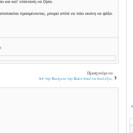
ει και κατ’ επέκταση να ζήσει.
ματοποιείται προσμένοντας, μπορεί απλά να πάει εκείνη να ψάξει
α
Προηγούμενο
Απ' την Κική και την Κοκό ποιά να διαλέξω;