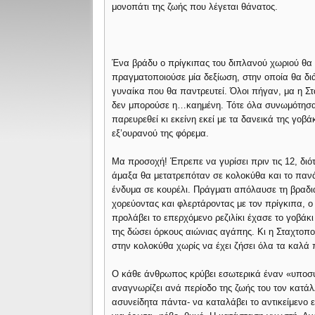
μονοπάτι της ζωής που λέγεται θάνατος.
Ένα βράδυ ο πρίγκιπας του διπλανού χωριού θα
πραγματοποιούσε μία δεξίωση, στην οποία θα δι
γυναίκα που θα παντρευτεί. Όλοι πήγαν, μα η Σ
δεν μπορούσε η…καημένη. Τότε όλα συνωμότησ
παρευρεθεί κι εκείνη εκεί με τα δανεικά της γοβάκ
εξ’ουρανού της φόρεμα.
Μα προσοχή! Έπρεπε να γυρίσει πριν τις 12, διότ
άμαξα θα μετατρεπόταν σε κολοκύθα και το παν
ένδυμα σε κουρέλι. Πράγματι απόλαυσε τη βραδι
χορεύοντας και φλερτάροντας με τον πρίγκιπα, ο
προλάβει το επερχόμενο ρεζιλίκι έχασε το γοβάκι
της δώσει όρκους αιώνιας αγάπης. Κι η Σταχτοπο
στην κολοκύθα χωρίς να έχει ζήσει όλα τα καλά
Ο κάθε άνθρωπος κρύβει εσωτερικά έναν «υποσυν
αναγνωρίζει ανά περίοδο της ζωής του τον κατάλλ
ασυνείδητα πάντα- να καταλάβει το αντικείμενο εκ