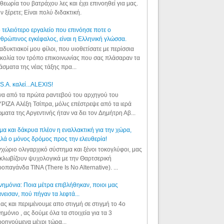
θεωρία του βατράχου λες και έχει επινοηθεί για μας.
ν ξέρετε; Είναι πολύ διδακτική.
 τελειότερο εργαλείο που επινόησε ποτε ο
θρώπινος εγκέφαλος, είναι η Ελληνική γλώσσα.
αδυκτιακοί μου φίλοι, που υιοθετίσατε με περίσσια
κολία τον τρόπο επικοινωνίας που σας πλάσαραν τα
άσματα της νέας τάξης πρα...
S.A. καλεί...ALEXIS!
α από τα πρώτα ραντεβού του αρχηγού του
ΡΙΖΑ Αλέξη Τσίπρα, μόλις επέστρεψε από τα ιερά
ματα της Αργεντινής ήταν να δει τον Δημήτρη Αβ...
μα και δάκρυα πλέον η εναλλακτική για την χώρα,
λά ο μόνος δρόμος προς την ελευθερία!
χώριο ολιγαρχικό σύστημα και ξένοι τοκογλύφοι, μας
κλωβίζουν ψυχολογικά με την Θαρτσερική
οπαγάνδα TINA (There Is No Alternative). ...
ημόνια: Ποια μέτρα επιβλήθηκαν, ποιοι μας
νεισαν, πού πήγαν τα λεφτά...
ας και περιμένουμε απο στιγμή σε στιγμή το 4ο
ημόνιο , ας δούμε όλα τα στοιχεία για τα 3
οηγούμενα μέχρι τώρα...