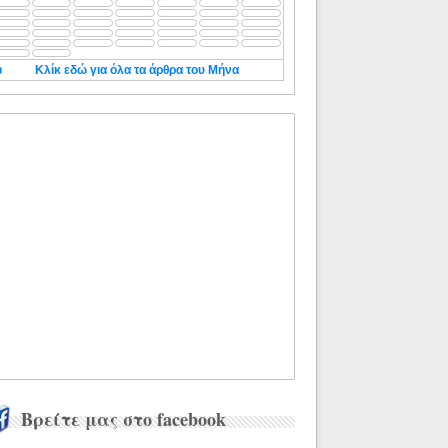
◄
Κλίκ εδώ για όλα τα άρθρα του Μήνα
Βρείτε μας στο facebook