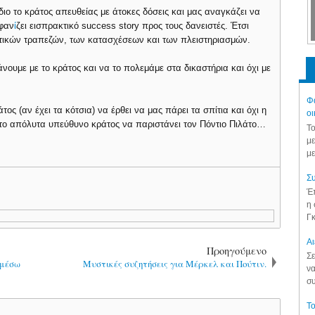
ίδιο το κράτος απευθείας με άτοκες δόσεις και μας αναγκάζει να
μφαν
ί
ζει εισπρακτικό success story προς τους δανειστές. Έτσι
ιωτικών τραπεζών, των κατασχέσεων και των πλειστηριασμών.
νουμε με το κράτος και να το πολεμάμε στα δικαστήρια και όχι με
Φά
 (αν έχει τα κότσια) να έρθει να μας πάρει τα σπίτια και όχι η
οι
το απόλυτα υπεύθυνο κράτος να παριστάνει τον Πόντιο Πιλάτο…
Το
με
με
Συ
Έπ
η 
Γκ
Aι
Προηγούμενο
Σε
 μέσω
Mυστικές συζητήσεις για Μέρκελ και Πούτιν.
να
συ
Το