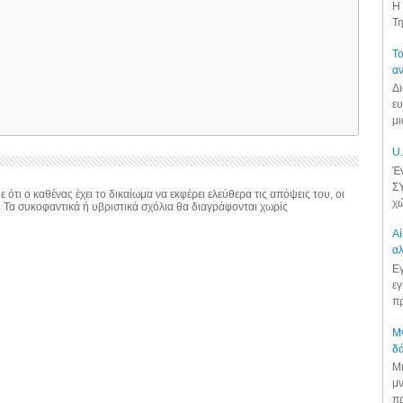
Η 
Τη
Το
αν
Δι
ευ
μι
U.
Έν
ΣΥ
 ότι ο καθένας έχει το δικαίωμα να εκφέρει ελεύθερα τις απόψεις του, οι
χώ
. Τα συκοφαντικά ή υβριστικά σχόλια θα διαγράφονται χωρίς
Αί
αλ
Εγ
εγ
πρ
Μν
δά
Μι
μν
πρ