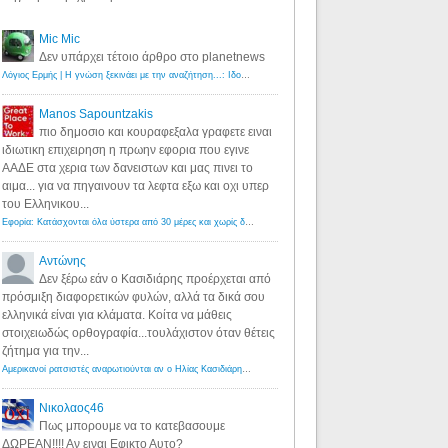
Mic Mic
Δεν υπάρχει τέτοιο άρθρο στο planetnews
Λόγιος Ερμής | Η γνώση ξεκινάει με την αναζήτηση...: Ιδού οι 18 που χρωστούν 11 δις ευρώ!
·
6 years ago
Manos Sapountzakis
πιο δημοσιο και κουραφεξαλα γραφετε ειναι
ιδιωτικη επιχειρηση η πρωην εφορια που εγινε
ΑΑΔΕ στα χερια των δανειστων και μας πινει το
αιμα... για να πηγαινουν τα λεφτα εξω και οχι υπερ
του Ελληνικου...
Εφορία: Κατάσχονται όλα ύστερα από 30 μέρες και χωρίς δικαστικές αποφάσεις - Λόγιος Ερμής
·
6 years ag
Αντώνης
Δεν ξέρω εάν ο Κασιδιάρης προέρχεται από
πρόσμιξη διαφορετικών φυλών, αλλά τα δικά σου
ελληνικά είναι για κλάματα. Κοίτα να μάθεις
στοιχειωδώς ορθογραφία...τουλάχιστον όταν θέτεις
ζήτημα για την...
Αμερικανοί ρατσιστές αναρωτιούνται αν ο Ηλίας Κασιδιάρης ανήκει στη λευκή φυλή... - Λόγιος Ερμής
·
7 yea
Νικολαος46
Πως μπορουμε να το κατεβασουμε
ΔΩΡΕΑΝ!!!! Αν ειναι Εφικτο Αυτο?