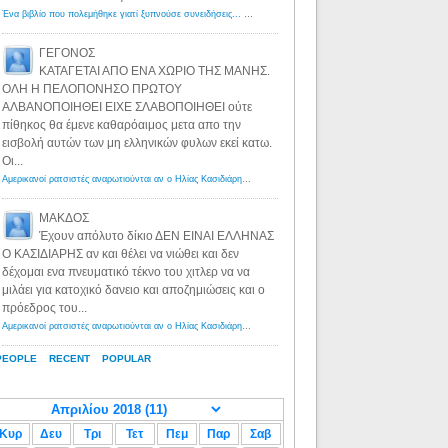
Ένα βιβλίο που πολεμήθηκε γιατί ξυπνούσε συνειδήσεις... - Λόγιος Ερμής | Η γνώση ξεκινάει με την αναζήτηση...
ΓΕΓΟΝΟΣ
ΚΑΤΑΓΕΤΑΙ ΑΠΟ ΕΝΑ ΧΩΡΙΟ ΤΗΣ ΜΑΝΗΣ.
ΟΛΗ Η ΠΕΛΟΠΟΝΗΣΟ ΠΡΩΤΟΥ
ΑΛΒΑΝΟΠΟΙΗΘΕΙ ΕΙΧΕ ΣΛΑΒΟΠΟΙΗΘΕΙ ούτε
πίθηκος θα έμενε καθαρόαιμος μετα απο την
εισβολή αυτών των μη ελληνικών φυλων εκεί κατω.
Οι...
Αμερικανοί ρατσιστές αναρωτιούνται αν ο Ηλίας Κασιδιάρης ανήκει στη λευκή φυλή... - Λόγιος Ερμής
·
8 yea
ΜΑΚΔΟΣ
Έχουν απόλυτο δίκιο ΔΕΝ ΕΙΝΑΙ ΕΛΛΗΝΑΣ
Ο ΚΑΣΙΔΙΑΡΗΣ αν και θέλει να νιώθει και δεν
δέχομαι ενα πνευματικό τέκνο του χιτλερ να να
μιλάει για κατοχικό δανειο και αποζημιώσεις και ο
πρόεδρος του...
Αμερικανοί ρατσιστές αναρωτιούνται αν ο Ηλίας Κασιδιάρης ανήκει στη λευκή φυλή... - Λόγιος Ερμής
·
8 yea
PEOPLE
RECENT
POPULAR
Κυρ
Δευ
Τρι
Τετ
Πεμ
Παρ
Σαβ