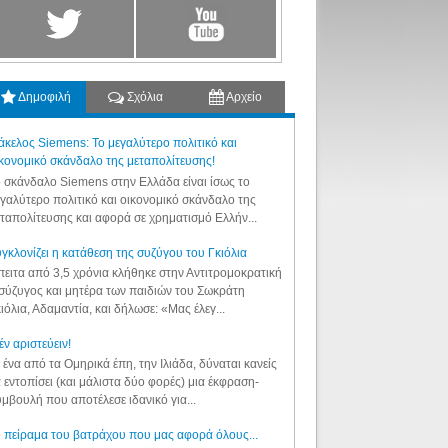
Δημοφιλή
Σχόλια
Αρχείο
κελος Siemens: Το μεγαλύτερο πολιτικό και
κονομικό σκάνδαλο της μεταπολίτευσης!
 σκάνδαλο Siemens στην Ελλάδα είναι ίσως το
γαλύτερο πολιτικό και οικονομικό σκάνδαλο της
ταπολίτευσης και αφορά σε χρηματισμό Ελλήν...
γκλονίζει η κατάθεση της συζύγου του Γκιόλια
ειτα από 3,5 χρόνια κλήθηκε στην Αντιτρομοκρατική
σύζυγος και μητέρα των παιδιών του Σωκράτη
ιόλια, Αδαμαντία, και δήλωσε: «Μας έλεγ...
έν αριστεύειν!
 ένα από τα Ομηρικά έπη, την Ιλιάδα, δύναται κανείς
 εντοπίσει (και μάλιστα δύο φορές) μια έκφραση-
μβουλή που αποτέλεσε ιδανικό για...
 πείραμα του βατράχου που μας αφορά όλους...