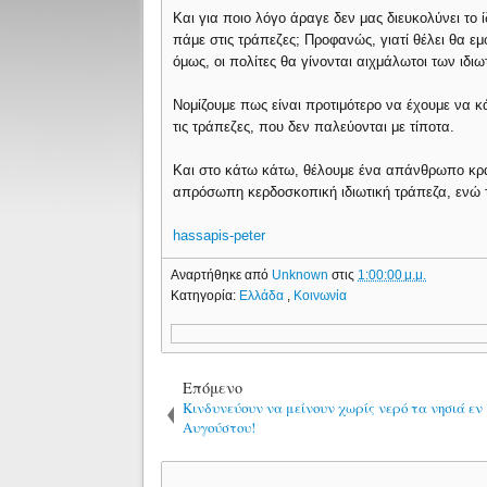
Και για ποιο λόγο άραγε δεν μας διευκολύνει το 
πάμε στις τράπεζες; Προφανώς, γιατί θέλει θα ε
όμως, οι πολίτες θα γίνονται αιχμάλωτοι των ιδ
Νομίζουμε πως είναι προτιμότερο να έχουμε να κά
τις τράπεζες, που δεν παλεύονται με τίποτα.
Και στο κάτω κάτω, θέλουμε ένα απάνθρωπο κράτος
απρόσωπη κερδοσκοπική ιδιωτική τράπεζα, ενώ 
hassapis-peter
Αναρτήθηκε από
Unknown
στις
1:00:00 μ.μ.
Κατηγορία:
Ελλάδα
,
Κοινωνία
Επόμενο
Κινδυνεύουν να μείνουν χωρίς νερό τα νησιά εν
Αυγούστου!