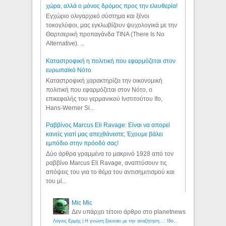
χώρα, αλλά ο μόνος δρόμος προς την ελευθερία!
Εγχώριο ολιγαρχικό σύστημα και ξένοι
τοκογλύφοι, μας εγκλωβίζουν ψυχολογικά με την
Θαρτσερική προπαγάνδα TINA (There Is No
Alternative). ...
Καταστροφική η πολιτική που εφαρμόζεται στον
ευρωπαϊκό Νότο
Καταστροφική χαρακτηρίζει την οικονομική
πολιτική που εφαρμόζεται στον Νότο, ο
επικεφαλής του γερμανικού Ινστιτούτου Ifo,
Hans-Werner Si...
Ραββίνος Marcus Eli Ravage: Είναι να απορεί
κανείς γιατί μας απεχθάνεστε; Έχουμε βάλει
εμπόδιο στην πρόοδό σας!
Δύο άρθρα γραμμένα το μακρινό 1928 από τον
ραββίνο Marcus Eli Ravage, αναπτύσουν τις
απόψεις του για το θέμα του αντισημιτισμού και
του μί...
Mic Mic
Δεν υπάρχει τέτοιο άρθρο στο planetnews
Λόγιος Ερμής | Η γνώση ξεκινάει με την αναζήτηση...: Ιδού οι 18 που χρωστούν 11 δις ευρώ!