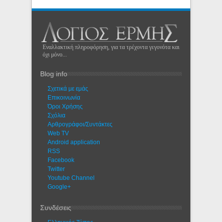
Εναλλακτική πληροφόρηση, για τα τρέχοντα γεγονότα και
όχι μόνο...
Blog info
Σχετικά με εμάς
Eπικοινωνία
Όροι Χρήσης
Σχόλια
Αρθρογράφοι/Συντάκτες
Web TV
Android application
RSS
Facebook
Twitter
Youtube Channel
Google+
Συνδέσεις