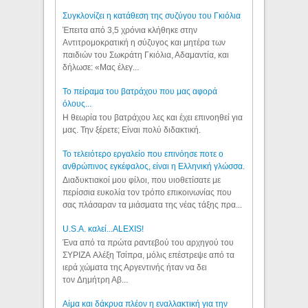
Συγκλονίζει η κατάθεση της συζύγου του Γκιόλια
Έπειτα από 3,5 χρόνια κλήθηκε στην
Αντιτρομοκρατική η σύζυγος και μητέρα των
παιδιών του Σωκράτη Γκιόλια, Αδαμαντία, και
δήλωσε: «Μας έλεγ...
Το πείραμα του βατράχου που μας αφορά
όλους...
Η θεωρία του βατράχου λες και έχει επινοηθεί για
μας. Την ξέρετε; Είναι πολύ διδακτική.
Το τελειότερο εργαλείο που επινόησε ποτε ο
ανθρώπινος εγκέφαλος, είναι η Ελληνική γλώσσα.
Διαδυκτιακοί μου φίλοι, που υιοθετίσατε με
περίσσια ευκολία τον τρόπο επικοινωνίας που
σας πλάσαραν τα μιάσματα της νέας τάξης πρα...
U.S.A. καλεί...ALEXIS!
Ένα από τα πρώτα ραντεβού του αρχηγού του
ΣΥΡΙΖΑ Αλέξη Τσίπρα, μόλις επέστρεψε από τα
ιερά χώματα της Αργεντινής ήταν να δει
τον Δημήτρη Αβ...
Αίμα και δάκρυα πλέον η εναλλακτική για την