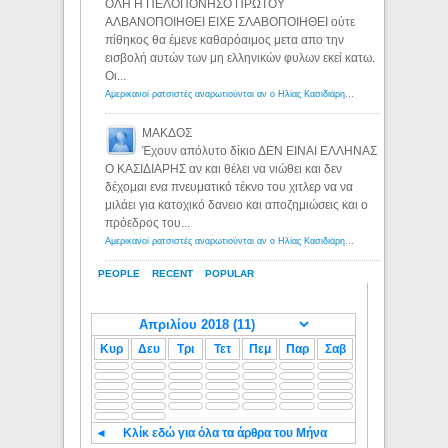
ΟΛΗ Η ΠΕΛΟΠΟΝΗΣΟ ΠΡΩΤΟΥ
ΑΛΒΑΝΟΠΟΙΗΘΕΙ ΕΙΧΕ ΣΛΑΒΟΠΟΙΗΘΕΙ ούτε
πίθηκος θα έμενε καθαρόαιμος μετα απο την
εισβολή αυτών των μη ελληνικών φυλων εκεί κατω.
Οι...
Αμερικανοί ρατσιστές αναρωτιούνται αν ο Ηλίας Κασιδιάρης ανήκει στη λευκή φυλή... - Λόγιος Ερμής
ΜΑΚΔΟΣ
Έχουν απόλυτο δίκιο ΔΕΝ ΕΙΝΑΙ ΕΛΛΗΝΑΣ
Ο ΚΑΣΙΔΙΑΡΗΣ αν και θέλει να νιώθει και δεν
δέχομαι ενα πνευματικό τέκνο του χιτλερ να να
μιλάει για κατοχικό δανειο και αποζημιώσεις και ο
πρόεδρος του...
Αμερικανοί ρατσιστές αναρωτιούνται αν ο Ηλίας Κασιδιάρης ανήκει στη λευκή φυλή... - Λόγιος Ερμής
PEOPLE
RECENT
POPULAR
Κυρ
Δευ
Τρι
Τετ
Πεμ
Παρ
Σαβ
◄
Κλίκ εδώ για όλα τα άρθρα του Μήνα