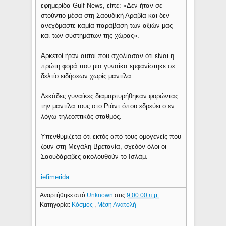
εφημερίδα Gulf News, είπε: «Δεν ήταν σε
στούντιο μέσα στη Σαουδική Αραβία και δεν
ανεχόμαστε καμία παράβαση των αξιών μας
και των συστημάτων της χώρας».
Αρκετοί ήταν αυτοί που σχολίασαν ότι είναι η
πρώτη φορά που μια γυναίκα εμφανίστηκε σε
δελτίο ειδήσεων χωρίς μαντίλα.
Δεκάδες γυναίκες διαμαρτυρήθηκαν φορώντας
την μαντίλα τους στο Ριάντ όπου εδρεύει ο εν
λόγω τηλεοπτικός σταθμός.
Υπενθυμιζετα ότι εκτός από τους ομογενείς που
ζουν στη Μεγάλη Βρετανία, σχεδόν όλοι οι
Σαουδάραβες ακολουθούν το Ισλάμ.
iefimerida
Αναρτήθηκε από
Unknown
στις
9:00:00 π.μ.
Κατηγορία:
Κόσμος
,
Μέση Ανατολή