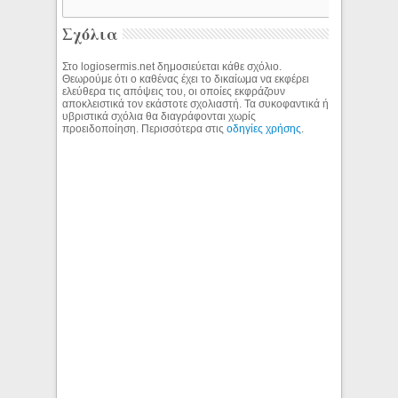
Σχόλια
Στο logiosermis.net δημοσιεύεται κάθε σχόλιο.
Θεωρούμε ότι ο καθένας έχει το δικαίωμα να εκφέρει
ελεύθερα τις απόψεις του, οι οποίες εκφράζουν
αποκλειστικά τον εκάστοτε σχολιαστή. Τα συκοφαντικά ή
υβριστικά σχόλια θα διαγράφονται χωρίς
προειδοποίηση. Περισσότερα στις
οδηγίες χρήσης
.