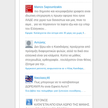
Manos Sapountzakis
πιο δημοσιο και κουραφεξαλα γραφετε ειναι
ιδιωτικη επιχειρηση η πρωην εφορια που εγινε
ΑΑΔΕ στα χερια των δανειστων και μας πινει το
αιμα... για να πηγαινουν τα λεφτα εξω και οχι υπερ
του Ελληνικου...
Εφορία: Κατάσχονται όλα ύστερα από 30 μέρες και χωρίς δικαστικές αποφάσεις - Λόγιος Ερμής
Αντώνης
Δεν ξέρω εάν ο Κασιδιάρης προέρχεται από
πρόσμιξη διαφορετικών φυλών, αλλά τα δικά σου
ελληνικά είναι για κλάματα. Κοίτα να μάθεις
στοιχειωδώς ορθογραφία...τουλάχιστον όταν θέτεις
ζήτημα για την...
Αμερικανοί ρατσιστές αναρωτιούνται αν ο Ηλίας Κασιδιάρης ανήκει στη λευκή φυλή... - Λόγιος Ερμής
Νικολαος46
Πως μπορουμε να το κατεβασουμε
ΔΩΡΕΑΝ!!!! Αν ειναι Εφικτο Αυτο?
Ένα βιβλίο που πολεμήθηκε γιατί ξυπνούσε συνειδήσεις... - Λόγιος Ερμής | Η γνώση ξεκινάει με την αναζήτηση...
ΓΕΓΟΝΟΣ
ΚΑΤΑΓΕΤΑΙ ΑΠΟ ΕΝΑ ΧΩΡΙΟ ΤΗΣ ΜΑΝΗΣ.