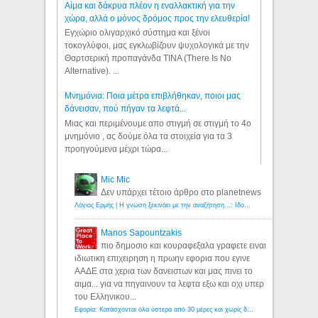
Αίμα και δάκρυα πλέον η εναλλακτική για την
χώρα, αλλά ο μόνος δρόμος προς την ελευθερία!
Εγχώριο ολιγαρχικό σύστημα και ξένοι
τοκογλύφοι, μας εγκλωβίζουν ψυχολογικά με την
Θαρτσερική προπαγάνδα TINA (There Is No
Alternative). ...
Μνημόνια: Ποια μέτρα επιβλήθηκαν, ποιοι μας
δάνεισαν, πού πήγαν τα λεφτά...
Μιας και περιμένουμε απο στιγμή σε στιγμή το 4ο
μνημόνιο , ας δούμε όλα τα στοιχεία για τα 3
προηγούμενα μέχρι τώρα...
Mic Mic
Δεν υπάρχει τέτοιο άρθρο στο planetnews
Λόγιος Ερμής | Η γνώση ξεκινάει με την αναζήτηση...: Ιδού οι 18 που χρωστούν 11 δις ευρώ!
Manos Sapountzakis
πιο δημοσιο και κουραφεξαλα γραφετε ειναι
ιδιωτικη επιχειρηση η πρωην εφορια που εγινε
ΑΑΔΕ στα χερια των δανειστων και μας πινει το
αιμα... για να πηγαινουν τα λεφτα εξω και οχι υπερ
του Ελληνικου...
Εφορία: Κατάσχονται όλα ύστερα από 30 μέρες και χωρίς δικαστικές αποφάσεις - Λόγιος Ερμής