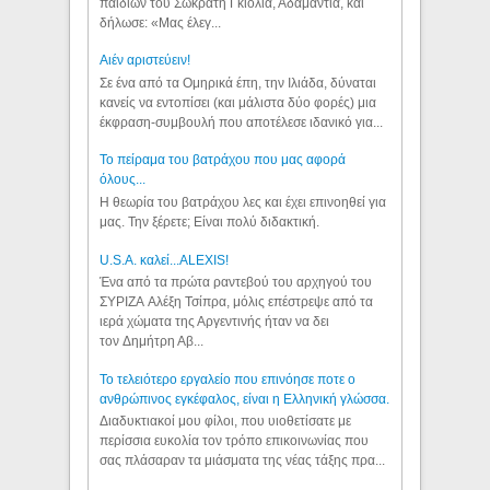
παιδιών του Σωκράτη Γκιόλια, Αδαμαντία, και
δήλωσε: «Μας έλεγ...
Aιέν αριστεύειν!
Σε ένα από τα Ομηρικά έπη, την Ιλιάδα, δύναται
κανείς να εντοπίσει (και μάλιστα δύο φορές) μια
έκφραση-συμβουλή που αποτέλεσε ιδανικό για...
Το πείραμα του βατράχου που μας αφορά
όλους...
Η θεωρία του βατράχου λες και έχει επινοηθεί για
μας. Την ξέρετε; Είναι πολύ διδακτική.
U.S.A. καλεί...ALEXIS!
Ένα από τα πρώτα ραντεβού του αρχηγού του
ΣΥΡΙΖΑ Αλέξη Τσίπρα, μόλις επέστρεψε από τα
ιερά χώματα της Αργεντινής ήταν να δει
τον Δημήτρη Αβ...
Το τελειότερο εργαλείο που επινόησε ποτε ο
ανθρώπινος εγκέφαλος, είναι η Ελληνική γλώσσα.
Διαδυκτιακοί μου φίλοι, που υιοθετίσατε με
περίσσια ευκολία τον τρόπο επικοινωνίας που
σας πλάσαραν τα μιάσματα της νέας τάξης πρα...