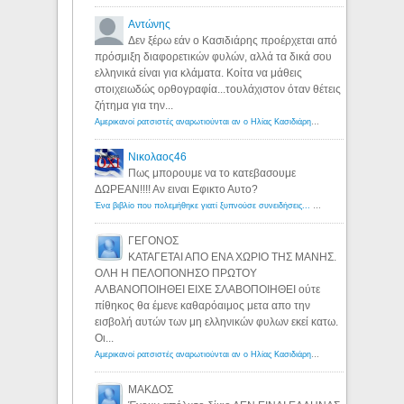
Αντώνης
Δεν ξέρω εάν ο Κασιδιάρης προέρχεται από
πρόσμιξη διαφορετικών φυλών, αλλά τα δικά σου
ελληνικά είναι για κλάματα. Κοίτα να μάθεις
στοιχειωδώς ορθογραφία...τουλάχιστον όταν θέτεις
ζήτημα για την...
Αμερικανοί ρατσιστές αναρωτιούνται αν ο Ηλίας Κασιδιάρης ανήκει στη λευκή φυλή... - Λόγιος Ερμής
Νικολαος46
Πως μπορουμε να το κατεβασουμε
ΔΩΡΕΑΝ!!!! Αν ειναι Εφικτο Αυτο?
Ένα βιβλίο που πολεμήθηκε γιατί ξυπνούσε συνειδήσεις... - Λόγιος Ερμής | Η γνώση ξεκινάει με την αναζήτηση...
ΓΕΓΟΝΟΣ
ΚΑΤΑΓΕΤΑΙ ΑΠΟ ΕΝΑ ΧΩΡΙΟ ΤΗΣ ΜΑΝΗΣ.
ΟΛΗ Η ΠΕΛΟΠΟΝΗΣΟ ΠΡΩΤΟΥ
ΑΛΒΑΝΟΠΟΙΗΘΕΙ ΕΙΧΕ ΣΛΑΒΟΠΟΙΗΘΕΙ ούτε
πίθηκος θα έμενε καθαρόαιμος μετα απο την
εισβολή αυτών των μη ελληνικών φυλων εκεί κατω.
Οι...
Αμερικανοί ρατσιστές αναρωτιούνται αν ο Ηλίας Κασιδιάρης ανήκει στη λευκή φυλή... - Λόγιος Ερμής
ΜΑΚΔΟΣ