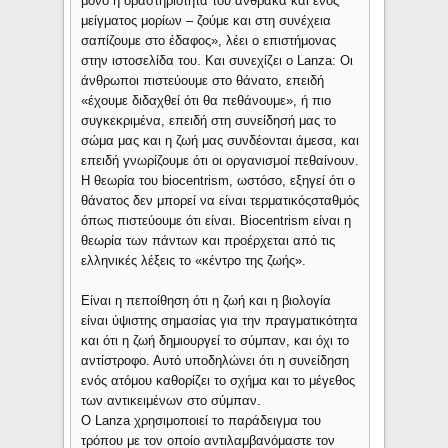
μόνο η δραστηριότητα του άνθρακα και ενός
μείγματος μορίων – ζούμε και στη συνέχεια
σαπίζουμε στο έδαφος», λέει ο επιστήμονας
στην ιστοσελίδα του. Και συνεχίζει ο Lanza: Οι
άνθρωποι πιστεύουμε στο θάνατο, επειδή
«έχουμε διδαχθεί ότι θα πεθάνουμε», ή πιο
συγκεκριμένα, επειδή στη συνείδησή μας το
σώμα μας και η ζωή μας συνδέονται άμεσα, ​​και
επειδή γνωρίζουμε ότι οι οργανισμοί πεθαίνουν.
Η θεωρία του biocentrism, ωστόσο, εξηγεί ότι ο
θάνατος δεν μπορεί να είναι τερματικόςσταθμός
όπως πιστεύουμε ότι είναι. Biocentrism είναι η
θεωρία των πάντων και προέρχεται από τις
ελληνικές λέξεις το «κέντρο της ζωής».
Είναι η πεποίθηση ότι η ζωή και η βιολογία
είναι ύψιστης σημασίας για την πραγματικότητα
και ότι η ζωή δημιουργεί το σύμπαν, και όχι το
αντίστροφο. Αυτό υποδηλώνει ότι η συνείδηση ​​
ενός ατόμου καθορίζει το σχήμα και το μέγεθος
των αντικειμένων στο σύμπαν.
Ο Lanza χρησιμοποιεί το παράδειγμα του
τρόπου με τον οποίο αντιλαμβανόμαστε τον