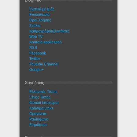
Blog info
Σχετικά με εμάς
Eπικοινωνία
Όροι Χρήσης
Σχόλια
Αρθρογράφοι/Συντάκτες
Web TV
Android application
RSS
Facebook
Twitter
Youtube Channel
Google+
Συνδέσεις
Ελληνικός Τύπος
Ξένος Τύπος
Φιλικοί Ιστοχώροι
Χρήσιμα Links
Ομογένεια
Ραδιόφωνο
Στηρίζουμε