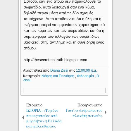
Ωστόσο, εάν ένα άτομο δεν παρακολουθεί το
σωματίδιο, αυτό λειτουργεί σαν ένα κύμα,
δηλαδή περνά μέσα από τις δύο σχισμές
ταυτόχρονα. Αυτό αποδεικνύει ότι η ύλη και η
ενέργεια μπορεί να εμφανίσουν χαρακτηριστικά
και των κυμάτων και των σωματιδίων, και ότι η
συμπεριφορά των αλλαγών των σωματιδίων
βασίζεται στην αντίληψη και τη συνείδηση ​​ενός
ατόμου.
http://thesecretrealtruth.blogspot.com
Αναρτήθηκε από
Diana Zissi
στις
12:00:00 π.μ.
Κατηγορία:
Νόηση και Επινόηση
,
Φιλοσοφία
,
D.
Zissi
Επόμενο
Προηγούμενο
ΙΣΤΟΡΙΑ : «Το μόνο
Γιατί οι άνθρωποι του
που αγαπούσε από
πλανήτη πεινούν;
μωρό ήταν η Ελλάδα
και η Ελευθερία».