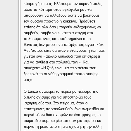
κόσμο γύρω μας. Βλέπουμε τον ουρανό μπλε,
αλλά τα κύτταρα στον εγκέφαλό μας θα
μπορούσαν να αλλάξουν ώστε να βλέπουμε
τον ουρανό πράσινο ή κόκκινο. Πρόσθεσε
επίσης ότι όλα όσα μπορούν ενδεχομένως να
συμβούν, συμβαίνουν κάποια στιγμή στα
πολυσύμπαντα, και αυτό σημαίνει οτι ο
θάνατος δεν μπορεί να υπάρξει «πραγματικά».
Αντ ‘αυτού, είπε ότι όταν πεθαίνουμε η ζωή μας
γίνεται ένα «αιώνιο λουλούδι που επιστρέφει
για να ανθίσει στο πολυσύμπαν». Και
συνέχισε: «Η ζωή είναι μια περιπέτεια που
ξεπερνά το συνήθη γραμμικό τρόπο σκέψης
μας».
Ο Lanza αναφέρει το περίφημο πείραμα της
διπλής σχισμής για να υποστηρίξει τους
ισχυρισμούς του. Στο πείραμα, όταν οι
επιστήμονες παρακολουθούν ένα σωματίδιο να
περνά μέσω δύο σχισμών σε ένα φράγμα, το
σωματίδιο συμπεριφέρεται σαν μια σφαίρα και
περνά, ή μέσα από τη μια σχισμή, ή την άλλη.