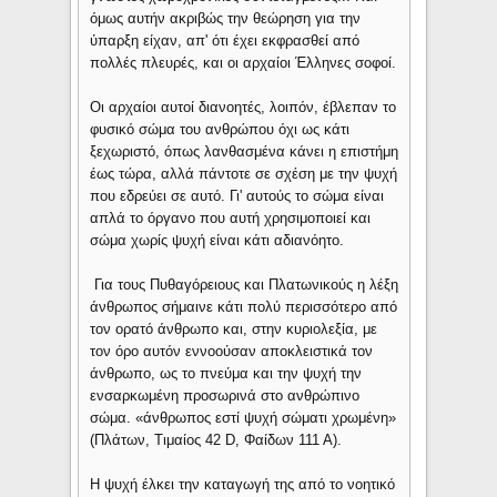
όμως αυτήν ακριβώς την θεώρηση για την
ύπαρξη είχαν, απ' ότι έχει εκφρασθεί από
πολλές πλευρές, και οι αρχαίοι Έλληνες σοφοί.
Οι αρχαίοι αυτοί διανοητές, λοιπόν, έβλεπαν το
φυσικό σώμα του ανθρώπου όχι ως κάτι
ξεχωριστό, όπως λανθασμένα κάνει η επιστήμη
έως τώρα, αλλά πάντοτε σε σχέση με την ψυχή
που εδρεύει σε αυτό. Γι' αυτούς το σώμα είναι
απλά το όργανο που αυτή χρησιμοποιεί και
σώμα χωρίς ψυχή είναι κάτι αδιανόητο.
Για τους Πυθαγόρειους και Πλατωνικούς η λέξη
άνθρωπος σήμαινε κάτι πολύ περισσότερο από
τον ορατό άνθρωπο και, στην κυριολεξία, με
τον όρο αυτόν εννοούσαν αποκλειστικά τον
άνθρωπο, ως το πνεύμα και την ψυχή την
ενσαρκωμένη προσωρινά στο ανθρώπινο
σώμα. «άνθρωπος εστί ψυχή σώματι χρωμένη»
(Πλάτων, Τιμαίος 42 D, Φαίδων 111 Α).
Η ψυχή έλκει την καταγωγή της από το νοητικό