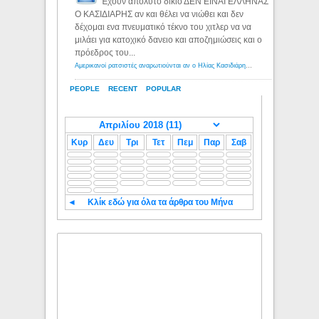
Έχουν απόλυτο δίκιο ΔΕΝ ΕΙΝΑΙ ΕΛΛΗΝΑΣ
Ο ΚΑΣΙΔΙΑΡΗΣ αν και θέλει να νιώθει και δεν
δέχομαι ενα πνευματικό τέκνο του χιτλερ να να
μιλάει για κατοχικό δανειο και αποζημιώσεις και ο
πρόεδρος του...
Αμερικανοί ρατσιστές αναρωτιούνται αν ο Ηλίας Κασιδιάρης ανήκει στη λευκή φυλή... - Λόγιος Ερμής
PEOPLE
RECENT
POPULAR
Κυρ
Δευ
Τρι
Τετ
Πεμ
Παρ
Σαβ
◄
Κλίκ εδώ για όλα τα άρθρα του Μήνα