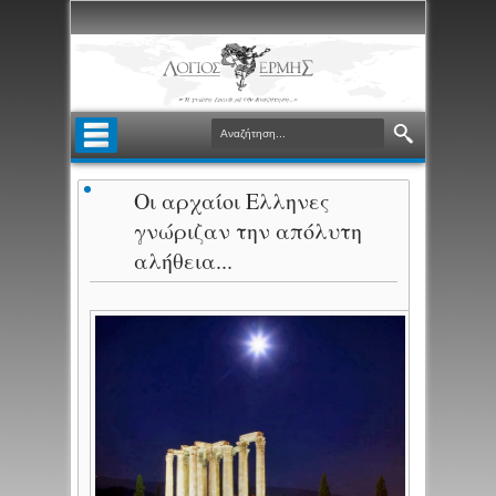
Oι αρχαίοι Ελληνες
γνώριζαν την απόλυτη
αλήθεια...